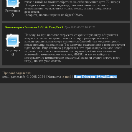
глюк: в какой-то момент обратила на себя внимание дата 72 января.
Поездка в санаторий в надежде, что глюк закончится, но по
возвращении переключился только месяц, а дата продолжала
Репутация
возрастать.
0
Говорите, полной версии не будет? Жаль.
Компьютерная Эволюция 5 v5.1.6 / CompEvo 5
| Дата 2013-03-23 16:47:29
Почему-то при попытке загрузить сохраненную игру обнуляется
возраст, количество денег, знания по программированию и
конфигурация компьютера становится базовой, так же даже просто
после попытки сохранения (без загрузки сохранения) в игре перестает
идти время. Еще немного раздражает, что при каждом начале новой
Репутация
игры автоматически показывается справка (любой мало-мальски
0
знакомый с компьютером человек, ИМХО, и так ее найдет, а
недостаточно компьютерно грамотный вряд ли станет играть в эту
игру), но это уже мелочь.
Правообладателям
small-games.info © 2008-2024 | Контакты:
e-mail
|
Наш Telegram @SmallGamez