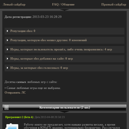
Левый сайдбар
FAQ / Общение
Правый сайдбар
Профиль пользователя elos
Дата регистрации:
2013-03-23 16:28:29
Репутация elos: 0
Репутация, которую elos менял другим: 0 изменений
Игры, которые пользователь прошёл, либо очень понравились: 4 игр
Игры, которые elos добавил на сайт: 0 игр
Игры, за которые elos голосовал: 0 игр
Десятка
самых
любимых игр с сайта:
• Самые любимые игры еще не выбраны.
Отправить ЛС
Комментарии пользователя (2 шт.)
Программист 2 (Бета 4)
| Дата 2013-04-08 20:50:23
Работу никто не предлагает, хотя навыки развиты весьма, а время
обучения в ЮУрГУ, видимо, потенциально бесконечно. Раз случился