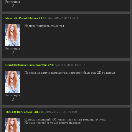
Репутация
2
Minecraft - Pocket Edition v1.1.0.0
| Дата 2015-01-06 13:04:36
На паре поиграть самое то)
Репутация
2
Grand Theft Auto: Chinatown Wars v2.0
| Дата 2015-01-06 13:04:18
Похожа на самую первую гта, в которой была ещё 2D графика)
Репутация
2
The Long Dark v2.52a + All DLC
| Дата 2015-01-06 13:03:09
Список изменений: Обновлен звук питья томатного супа.
Ну наконец то! А то аж играть надоело.