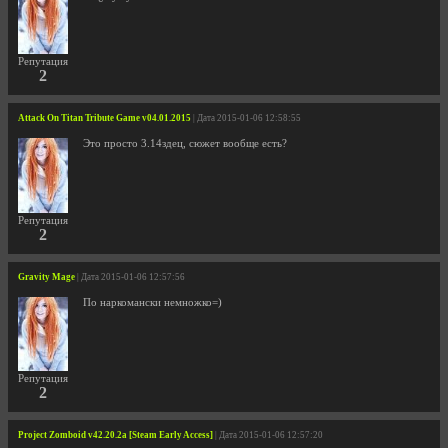
Репутация
2
Attack On Titan Tribute Game v04.01.2015
| Дата 2015-01-06 12:58:55
Это просто 3.14здец, сюжет вообще есть?
Репутация
2
Gravity Mage
| Дата 2015-01-06 12:57:56
По наркомански немножко=)
Репутация
2
Project Zomboid v42.20.2a [Steam Early Access]
| Дата 2015-01-06 12:57:20