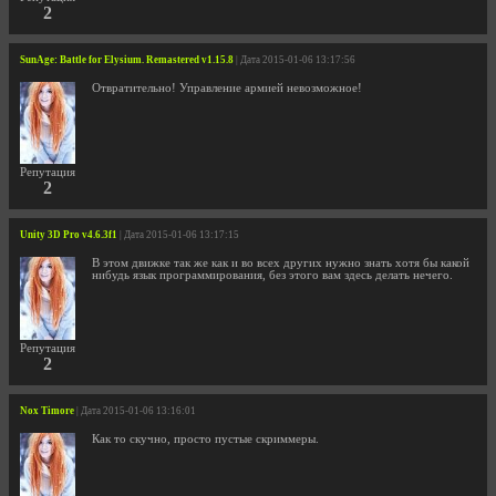
2
SunAge: Battle for Elysium. Remastered v1.15.8
| Дата 2015-01-06 13:17:56
Отвратительно! Управление армией невозможное!
Репутация
2
Unity 3D Pro v4.6.3f1
| Дата 2015-01-06 13:17:15
В этом движке так же как и во всех других нужно знать хотя бы какой
нибудь язык программирования, без этого вам здесь делать нечего.
Репутация
2
Nox Timore
| Дата 2015-01-06 13:16:01
Как то скучно, просто пустые скриммеры.