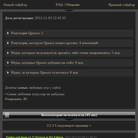
Левый сайдбар
FAQ / Общение
Правый сайдбар
Профиль пользователя Qpears
Дата регистрации:
2012-11-03 22:45:35
Репутация Qpears: 2
Репутация, которую Qpears менял другим: 4 изменений
Игры, которые пользователь прошёл, либо очень понравились: 3 игр
Игры, которые Qpears добавил на сайт: 0 игр
Игры, за которые Qpears голосовал: 0 игр
Десятка
самых
любимых игр с сайта:
• Самые любимые игры еще не выбраны.
Отправить ЛС
Комментарии пользователя (45 шт.)
[1]
2
Следующая страница »
Timber and Stone v1.71 Prepare to Die Edition
| Дата 2015-03-08 12:48:42