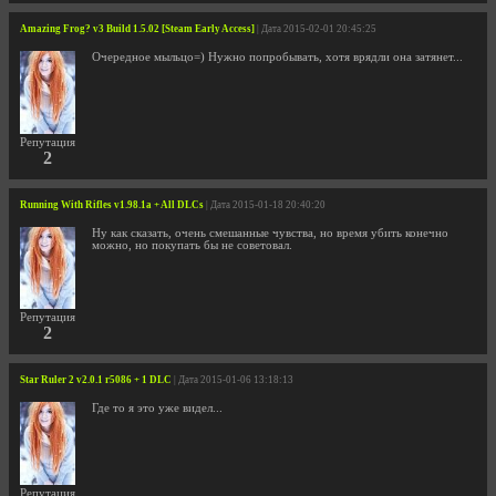
Amazing Frog? v3 Build 1.5.02 [Steam Early Access]
| Дата 2015-02-01 20:45:25
Очередное мыльцо=) Нужно попробывать, хотя врядли она затянет...
Репутация
2
Running With Rifles v1.98.1a + All DLCs
| Дата 2015-01-18 20:40:20
Ну как сказать, очень смешанные чувства, но время убить конечно
можно, но покупать бы не советовал.
Репутация
2
Star Ruler 2 v2.0.1 r5086 + 1 DLC
| Дата 2015-01-06 13:18:13
Где то я это уже видел...
Репутация