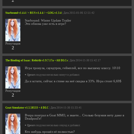
2
Starbound v1.4.4 / + RUS v1.4.4 / + GOG v1.3.4
| Дата 2015-01-06 12:51:42
Starbound: Winter Update Trailer
Эти обнова уже есть в игре?
Репутация
2
The Binding of Isaac: Rebirth v1.9.7.17a + All DLCs
| Дата 2014-11-30 15:42:17
Игра тронула, саундтрек, геймплэй, все по высшему классу. 10\10
•
Qpears
подумал несколько минут и добавил:
Да и кстати, сейчас в стиме на неё скидка в 33%. Игра стоит 6,69$
Репутация
2
Goat Simulator v1.5.58533 + 4 DLC
| Дата 2014-11-30 15:33:41
Вчера поиграл в Goat MMO, и знаете... Столько безумия нету даже в
Deadpool'е!
•
Qpears
подумал несколько секунд и добавил:
Кто нибудь прошёл её полностью?