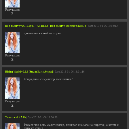
Репутация
2
Don't Starve v26.10.2023 + All DLCs / Don't Starve Together v428872
| Дата 2015-01-06 13:02:12
давненько я в неё не играл..
Репутация
2
Rising World v0.9.6 [Steam Early Access]
| Дата 2015-01-06 13:01:16
Очередной симулятор выживания?
Репутация
2
Terraria v1.4.5.6b
| Дата 2015-01-06 13:00:29
Радует что есть мультиплеер, поиграл сначала на пиратке, а затем и
лицуху купил.