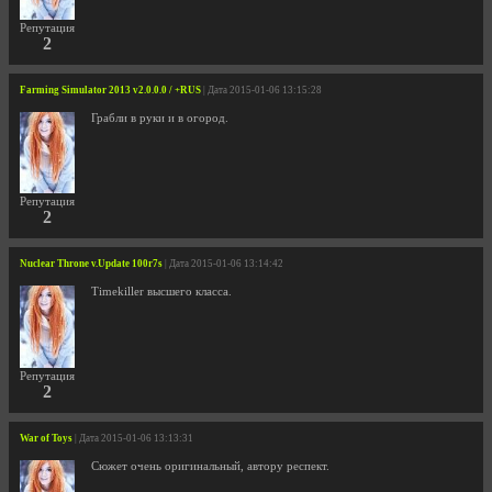
Репутация
2
Farming Simulator 2013 v2.0.0.0 / +RUS
| Дата 2015-01-06 13:15:28
Грабли в руки и в огород.
Репутация
2
Nuclear Throne v.Update 100r7s
| Дата 2015-01-06 13:14:42
Timekiller высшего класса.
Репутация
2
War of Toys
| Дата 2015-01-06 13:13:31
Сюжет очень оригинальный, автору респект.