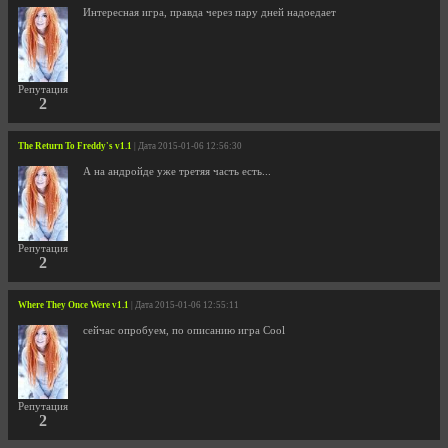
Интересная игра, правда через пару дней надоедает
Репутация
2
The Return To Freddy's v1.1
| Дата 2015-01-06 12:56:30
А на андройде уже третяя часть есть...
Репутация
2
Where They Once Were v1.1
| Дата 2015-01-06 12:55:11
сейчас опробуем, по описанию игра Cool
Репутация
2