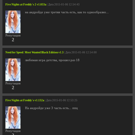
Five Nights at Freddy's 2 v1.033a
| Дата 2015-01-06 12:54:43
на андройде уже третяя часть есть, как то однообразно...
Репутация
2
Need for Speed: Most Wanted Black Edition v1.3
| Дата 2015-01-06 12:54:00
любимая игра детства, прошел раз 18
Репутация
2
Five Nights at Freddy's v1.132a
| Дата 2015-01-06 12:53:25
На андройде уже 3 часть есть... ппц
Репутация