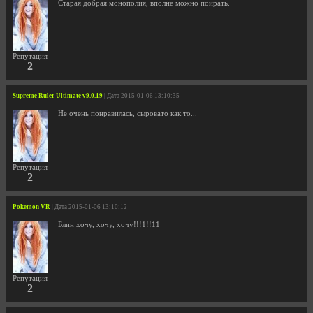
Старая добрая монополия, вполне можно поирать.
Репутация
2
Supreme Ruler Ultimate v9.0.19
| Дата 2015-01-06 13:10:35
Не очень понравилась, сыровато как то...
Репутация
2
Pokemon VR
| Дата 2015-01-06 13:10:12
Блин хочу, хочу, хочу!!!1!!11
Репутация
2