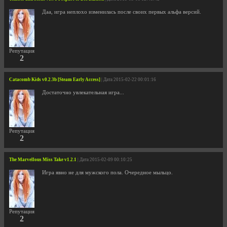
Даа, игра неплохо изменилась после своих первых альфа версий.
Репутация
2
Catacomb Kids v0.2.3b [Steam Early Access]
| Дата 2015-02-22 00:01:16
Достаточно увлекательная игра...
Репутация
2
The Marvellous Miss Take v1.2.1
| Дата 2015-02-09 00:10:25
Игра явно не для мужского пола. Очередное мыльцо.
Репутация
2