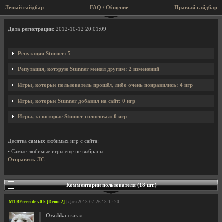
Левый сайдбар
FAQ / Общение
Правый сайдбар
Профиль пользователя Stunner
Дата регистрации:
2012-10-12 20:01:09
Репутация Stunner: 5
Репутация, которую Stunner менял другим: 2 изменений
Игры, которые пользователь прошёл, либо очень понравились: 4 игр
Игры, которые Stunner добавил на сайт: 0 игр
Игры, за которые Stunner голосовал: 0 игр
Десятка
самых
любимых игр с сайта:
• Самые любимые игры еще не выбраны.
Отправить ЛС
Комментарии пользователя (18 шт.)
MTBFreeride v0.5 [Demo 2]
| Дата 2013-07-26 13:10:20
Orashka
сказал: