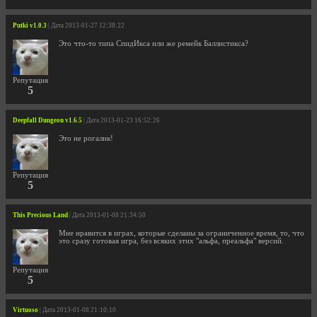
Putki v1.0.3
| Дата 2013-01-27 12:38:22
Это что-то типа СпидИкса или же ремейк Баллистикса?
Репутация
5
Deepfall Dungeon v1.6.5
| Дата 2013-01-23 16:52:26
Это не рогалик!
Репутация
5
This Precious Land
| Дата 2013-01-08 21:34:50
Мне нравится в играх, которые сделаны за ограниченное время, то, что
это сразу готовая игра, без всяких этих "альфа, преальфа" версий.
Репутация
5
Virtuoso
| Дата 2013-01-08 21:10:10