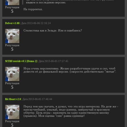
языком и последнюю версию.
Репутация
На торрентах.
5
Delver v1.08
| Дата 2013-06-06 22:16:24
Стилистика как в Зельде. Или я ошибаюсь?
Репутация
5
MTBFreeride v0.5 [Demo 2]
| Дата 2013-06-05 17:57:45
Игра очень перспективна. Желаю разработчикам удачи и сил, чтоб
довести её до финальной версии. (скорости действительно "лютые".
Репутация
5
Bit Heart v2.0
| Дата 2013-06-05 17:46:44
Перед тем как скачать, я думал, что эта игра интересна. На деле же -
наискучнейший, унылый, недо-раннер, завёрнутый в красивую
обёртку. Цель игры - нажимать на одну-единственную кнопку
(прыжок). Моя оценка "сию" равна единице!
Репутация
5