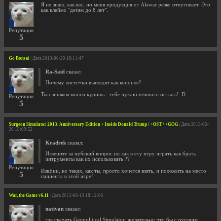
Я не знаю, как вас, но меня продукция от Alawar резко отпугивает. Это
как клеймо "детям до 8 лет".
Репутация
5
Go Bonsai
| Дата 2013-06-20 18:11:47
Ra-Said
сказал:
Почему листочки выглядят как конопля?
Ты слишком много куришь - тебе нужно немного остыть! :D
Репутация
5
Surgeon Simulator 2013: Anniversary Edition + Inside Donald Trump / +OST / +GOG
| Дата 2013-06-
20 18:09:52
Kradrek
сказал:
Извените за нубский вопрос но как в ету игру играть как брать
интрументы как их использовать ??
Репутация
ИзвЕни, но таких, как ты, просто хочется взять, и положить на место
5
пациента в этой игре!
War, the Game v6.11
| Дата 2013-06-13 18:12:06
nativan
сказал:
где скачать Geopolitical Simulator, желательно что бы с русским