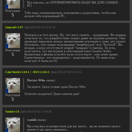
Все классно, но ОПТИМИЗИРОВАТЬ НАДО БЫ ДЛЯ СЛАБЫХ
PC!
Репутация
Тебе надо оптимизировать отношения с родителями, чтобы они
5
купили тебе нормальный PC.
Guncraft v1.07
| Дата 2013-07-13 12:55:33
Поиграл я в этот шутер. Ну, что могу сказать... средненько. Во-первых,
огорчило то, что разработчики сильно давят на игроков донатом. Они
проводят параллель между премиумными игроками и теми, кто играет
бесплатно, тем самым подкладывая "нищебродов" под "богачей". Во-
вторых, в игре отсутствует всякий "тимворк" и тактика. То есть,
Репутация
получается, что мы играем в убогонький клон Counter Strike.
5
Баллистика и физика в полёте пули отсутствует - они летят прямо.
Единственное, что понравилось - разрушаемость. От меня игра
получает 4 балла из 10.
Cube World v1.0.0-1 / + RUS v1.0.0-1
| Дата 2013-07-04 11:44:15
Doctor-Who
сказал:
Ты идиот. Здесь только один Doctor-Who
Отлично подметил! Даже плюсик дам!
Репутация
5
Vanish v1.0
| Дата 2013-07-02 17:14:38
vanish
сказал:
Вы очнулись в неизвестном для вас месте... вы не помните своего
имени и как здесь оказались...