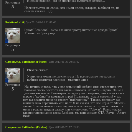
И самое важное... вы не знаете как выбраться отсюда...
Репутация
5
Идея игры так же свежа, как и мои носки, которые, в общем-то, не
совсем свежие... (с)
Rotational v1.0
| Дата 2013-07-01 21:06:45
[quote]Rotational - мега-сложная пространственная аркада[/quote]
У меня так брат умер.
Репутация
5
Следопыты / Pathfinders (Finders)
| Дата 2013-06-29 20:55:02
Elektra
сказал:
У них есть очень неплохие игры. Не все игры где нет крови и
кубиков являются плохими - мыслите шире
Репутация
Ну, начнём с того, что у вас есть некий шаблон (или стереотип), что
5
большая часть посетителей сайта - школота. Отчасти - верно. Но не в
данном контексте. Во-вторых, откуда у вас сведения, что я всю жизнь
играю в "кубики" и кровавые игры? Правильно, таких сведений у вас
нет, вы осудили меня по своему "шаблончику". Так же, попрошу вас
внимательно перечитать мой пост. Я не сказал, что все игры от Alawar -
фигня. Я лишь изъявил свои первые впечатления, которые всплывают в
меня в голове, когда я слышу или читаю слово "Alawar". Равно так же,
как при упоминании слова Rockstar, мы вспоминаем GTA. Rovio - Angry
Birds.
Следопыты / Pathfinders (Finders)
| Дата 2013-06-29 12:03:05