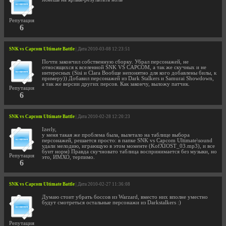
Репутация
6
SNK vs Capcom Ultimate Battle
| Дата 2010-03-08 12:23:51
Почти закончил собственную сборку. Убрал персонажей, не
относящихся к вселенной SNK VS CAPCOM, а так же скучных и не
интересных (Sisi и Clara Вообще непонятно для кого добавлены билы, к
примеру)) Добавил персонажей из Dark Stalkers и Samurai Showdown,
а так же версии других персов. Как закончу, выложу патчик.
Репутация
6
SNK vs Capcom Ultimate Battle
| Дата 2010-02-28 12:20:23
Izerly,
у меня такая же проблема была, вылетало на таблице выбора
персонажей, решается просто: в папке SNK vs Capcom Ultimate\sound
удали мелодию, играющую в этом моменте (KofXIOST_03.mp3), и все
буит норм) Правда скучновато таблица воспринимается без музыки, но
Репутация
это, ИМХО, терпимо.
6
SNK vs Capcom Ultimate Battle
| Дата 2010-02-27 11:36:08
Думаю стоит убрать боссов из Warzard, вместо них вполне уместно
будут смотреться остальные персонажи из Darkstalkers :)
Репутация