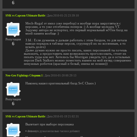
6
SNK vs Capcom Ultimate Battle
| Дата 2010-01-25 23:39:10
Mech-Rugal эт имхо уже перебор) и вообще пора закругляться с
персами, а то уже отсебятина поперла :) А вообще молодец VT.
Задумку автора не испортил, это первый нормальный мУГен билд на
моей памяти вообще :)
Репутация
З.Ы.: Если думаешь и дальше работать с этим билдом, то для начала
6
наведи порядок в таблице персов, сгрупируй их по вселенным, а то
искать долго)
Далее думаю нужно не просто писать, каких персонажей ты хочешь
выложить, а предоставить нам возможность проголосовать, стоит их
пихать туды или нет. Хотелось бы Morrigan увидеть тут, да и остальных
персов Dark Stalkers можно поместить взамен на мой взгляд совершенно
ненужных роботов (красный и белый, имена не помню))
Neo-Geo Fightings Сборник 1
| Дата 2010-01-20 00:29:13
Наконец нашел оригинальный билд SvC Chaos )
Репутация
6
SNK vs Capcom Ultimate Battle
| Дата 2010-01-19 21:02:31
Вылетает при выборе персонажа
•
demonyx
думал несколько часов и добавил: