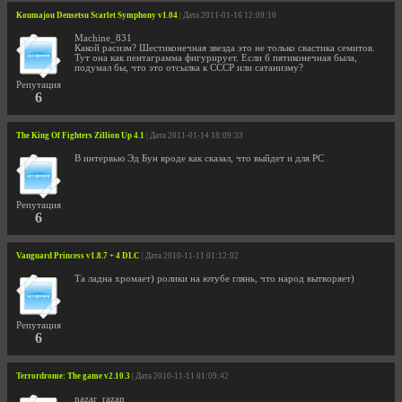
Koumajou Densetsu Scarlet Symphony v1.04
| Дата 2011-01-16 12:09:10
Machine_831
Какой расизм? Шестиконечная звезда это не только свастика семитов.
Тут она как пентаграмма фигурирует. Если б пятиконечная была,
подумал бы, что это отсылка к СССР или сатанизму?
Репутация
6
The King Of Fighters Zillion Up 4.1
| Дата 2011-01-14 18:09:33
В интервью Эд Бун вроде как сказал, что выйдет и для PC
Репутация
6
Vanguard Princess v1.8.7 + 4 DLC
| Дата 2010-11-11 01:12:02
Та ладна хромает) ролики на ютубе глянь, что народ вытворяет)
Репутация
6
Terrordrome: The game v2.10.3
| Дата 2010-11-11 01:09:42
nazar_razan