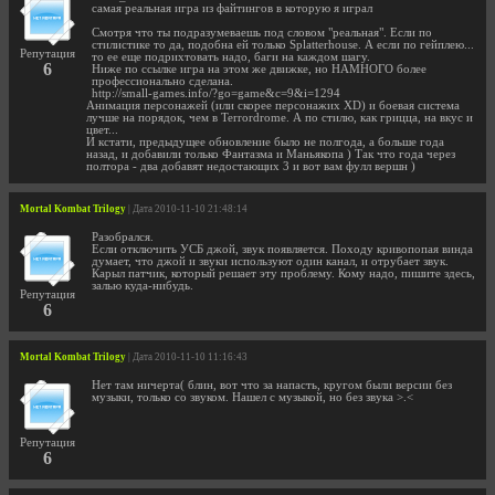
самая реальная игра из файтингов в которую я играл
Смотря что ты подразумеваешь под словом "реальная". Если по
стилистике то да, подобна ей только Splatterhouse. А если по гейплею...
Репутация
то ее еще подрихтовать надо, баги на каждом шагу.
6
Ниже по ссылке игра на этом же движке, но НАМНОГО более
профессионально сделана.
http://small-games.info/?go=game&c=9&i=1294
Анимация персонажей (или скорее персонажих XD) и боевая система
лучше на порядок, чем в Terrordrome. А по стилю, как грицца, на вкус и
цвет...
И кстати, предыдущее обновление было не полгода, а больше года
назад, и добавили только Фантазма и Маньякопа ) Так что года через
полтора - два добавят недостающих 3 и вот вам фулл вершн )
Mortal Kombat Trilogy
| Дата 2010-11-10 21:48:14
Разобрался.
Если отключить УСБ джой, звук появляется. Походу кривопопая винда
думает, что джой и звуки используют один канал, и отрубает звук.
Карыл патчик, который решает эту проблему. Кому надо, пишите здесь,
залью куда-нибудь.
Репутация
6
Mortal Kombat Trilogy
| Дата 2010-11-10 11:16:43
Нет там ничерта( блин, вот что за напасть, кругом были версии без
музыки, только со звуком. Нашел с музыкой, но без звука >.<
Репутация
6