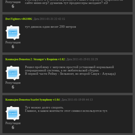
Репутация
сайте мини-игр? думаешь тут продюссеры заседают? xD
6
Dot Fighters v061006
| Дата 2011-01-31 22:42:15
тут движок один весит 200 метров
Репутация
6
Koumajou Densetsu 2: Stranger's Requiem v1.02
| Дата 2011-01-29 01:33:29
Решил проблему с запуском простой установкой нормальной
операционной системы, а не любительской сборки.
В первой части Рейму - Бельмонт, во второй Сакуя - Алукард)
Репутация
6
Koumajou Densetsu Scarlet Symphony v1.04
| Дата 2011-01-19 09:44:13
Тут можно долго спорить.
Главное, в каком контексте этот символ используется тут.
Репутация
6