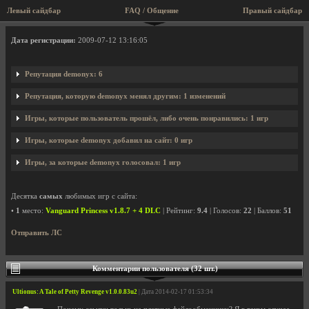
Левый сайдбар
FAQ / Общение
Правый сайдбар
Профиль пользователя demonyx
Дата регистрации:
2009-07-12 13:16:05
Репутация demonyx: 6
Репутация, которую demonyx менял другим: 1 изменений
Игры, которые пользователь прошёл, либо очень понравились: 1 игр
Игры, которые demonyx добавил на сайт: 0 игр
Игры, за которые demonyx голосовал: 1 игр
Десятка
самых
любимых игр с сайта:
•
1
место:
Vanguard Princess v1.8.7 + 4 DLC
| Рейтинг:
9.4
| Голосов:
22
| Баллов:
51
Отправить ЛС
Комментарии пользователя (32 шт.)
Ultionus: A Tale of Petty Revenge v1.0.0.83u2
| Дата 2014-02-17 01:53:34