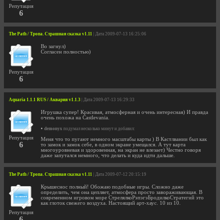
Репутация
6
The Path / Тропа. Страшная сказка v1.11
| Дата 2009-07-13 16:25:06
Во загнул)
Согласен полностью)
Репутация
6
Aquaria 1.1.1 RUS / Аквария v1.1.3
| Дата 2009-07-13 16:29:33
Игрушка супер! Красивая, атмосферная и очень интересная) И правда
очень похожа на Castlevania.
•
demonyx
подумал несколько минут и добавил:
Репутация
Меня что то пугают немного масштабы карты ) В Кастлвании был как
6
то замок и замок себе, в одном экране умещался. А тут карта
многоуровневая и здоровенная, на экран не влезает) Честно говоря
даже запутался немного, что делать и куда идти дальше.
The Path / Тропа. Страшная сказка v1.11
| Дата 2009-07-12 20:15:19
Крышеснос полный! Обожаю подобные игры. Сложно даже
определить, чем она цепляет, атмосфера просто завораживающая. В
современном игровом море СтрелялкоРэпэгэБродилкоСтратегий это
как глоток свежего воздуха. Настоящий арт-хаус. 10 из 10.
Репутация
6