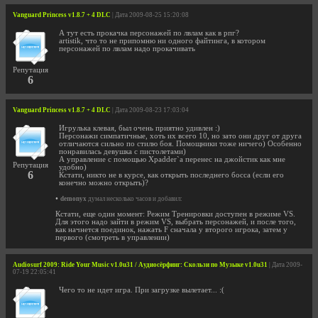
Vanguard Princess v1.8.7 + 4 DLC
| Дата 2009-08-25 15:20:08
А тут есть прокачка персонажей по лвлам как в рпг?
artistik, что то не припомню ни одного файтинга, в котором
персонажей по лвлам надо прокачивать
Репутация
6
Vanguard Princess v1.8.7 + 4 DLC
| Дата 2009-08-23 17:03:04
Игрулька клевая, был очень приятно удивлен :)
Персонажи симпатичные, хоть их всего 10, но зато они друг от друга
отличаются сильно по стилю боя. Помощники тоже ничего) Особенно
понравилась девушка с пистолетами)
А управление с помощью Xpadder`a перенес на джойстик как мне
Репутация
удобно)
6
Кстати, никто не в курсе, как открыть последнего босса (если его
конечно можно открыть)?
•
demonyx
думал несколько часов и добавил:
Кстати, еще один момент: Режим Тренировки доступен в режиме VS.
Для этого надо зайти в режим VS, выбрать персонажей, и после того,
как начнется поединок, нажать F сначала у второго игрока, затем у
первого (смотреть в управлении)
Audiosurf 2009: Ride Your Music v1.0u31 / Аудиосёрфинг: Скользи по Музыке v1.0u31
| Дата 2009-
07-19 22:05:41
Чего то не идет игра. При загрузке вылетает... :(