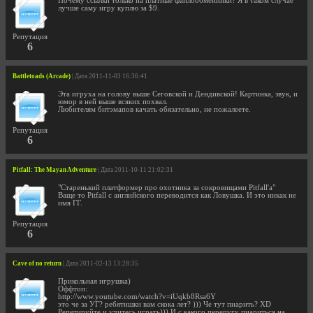
Почему ссылки только на платные файлообменники? Я в таком случае
лучше саму игру куплю за $9.
Репутация
6
Battletoads (Arcade)
| Дата 2011-11-03 16:36:41
Эта игруха на голову выше Сеговской и Дендивской! Картинка, звук, и
юмор в ней выше всяких похвал.
Любителям битэмапов качать обязательно, не пожалеете.
Репутация
6
Pitfall: The Mayan Adventure
| Дата 2011-10-11 21:02:31
"Старенький платформер про охотника за сокровищами Pitfall'а"
Ваще то Pitfall с английского переводится как Ловушка. И это никак не
имя ГГ.
Репутация
6
Cave of no return
| Дата 2011-02-13 13:28:35
Прикольная игрушка)
Оффтоп:
http://www.youtube.com/watch?v=iUqkb8Rsa6Y
это че за УГ? ребятишки вам скока лет? ))) Че тут пиарить? XD
Репетируйте и учитесь играть))) И с какого перепугу пиариться на