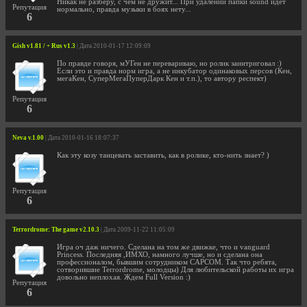
Никак не разберу, с чем не дружит... При удалении папки sound идет
Репутация
нормально, правда музыки в боях нету...
6
Gish v1.81 / + Rus v1.3
| Дата 2010-01-17 12:09:09
По правде говоря, мУГен не перевариваю, но ролик заинтриговал :)
Если это и правда норм игра, а не инкубатор одинаковых персов (Кен,
мегаКен, СуперМегаПуперДарк Кен и т.п.), то автору респект)
Репутация
6
Neva v.1.00
| Дата 2010-01-16 18:07:37
Как эту козу танцевать заставить, как в ролике, кто-нить знает? )
Репутация
6
Terrordrome: The game v2.10.3
| Дата 2009-11-22 11:05:09
Игра оч даж ничего. Сделана на том же движке, что и vanguard
Princess. Последняя ,ИМХО, намного лучше, но и сделана она
профессионалом, бывшим сотрудником CAPCOM. Так что ребята,
сотворившие Terrordrome, молодцы) Для любительской работы их игра
довольно неплохая. Ждем Full Version :)
Репутация
6