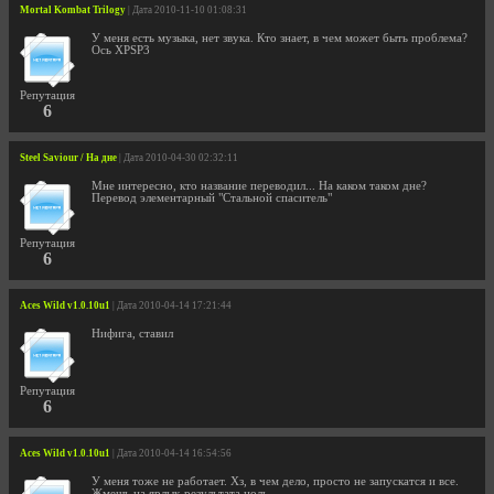
Mortal Kombat Trilogy
| Дата 2010-11-10 01:08:31
У меня есть музыка, нет звука. Кто знает, в чем может быть проблема?
Ось XPSP3
Репутация
6
Steel Saviour / На дне
| Дата 2010-04-30 02:32:11
Мне интересно, кто название переводил... На каком таком дне?
Перевод элементарный "Стальной спаситель"
Репутация
6
Aces Wild v1.0.10u1
| Дата 2010-04-14 17:21:44
Нифига, ставил
Репутация
6
Aces Wild v1.0.10u1
| Дата 2010-04-14 16:54:56
У меня тоже не работает. Хз, в чем дело, просто не запускатся и все.
Жмешь на ярлык-результата ноль