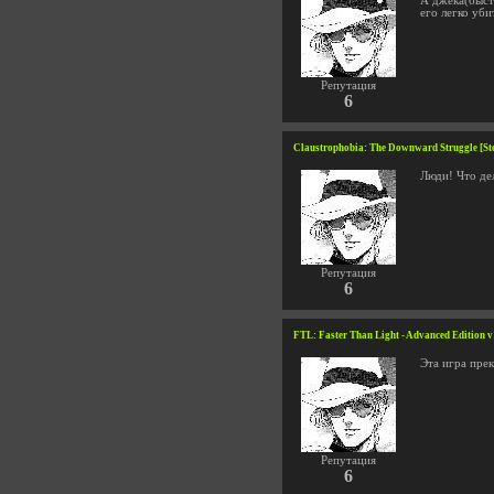
А джека(быстр
его легко уби
Репутация
6
Claustrophobia: The Downward Struggle [Ste
Люди! Что дел
Репутация
6
FTL: Faster Than Light - Advanced Edition v
Эта игра пре
Репутация
6