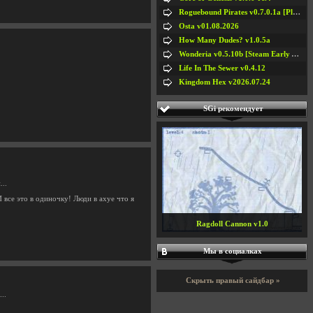
Roguebound Pirates v0.7.0.1a [Playtest]
Osta v01.08.2026
How Many Dudes? v1.0.5a
Wonderia v0.5.10b [Steam Early Access]
Life In The Sewer v0.4.12
Kingdom Hex v2026.07.24
SGi рекомендует
...
 все это в одиночку! Люди в ахуе что я
Ragdoll Cannon v1.0
Мы в социалках
Скрыть правый сайдбар »
..