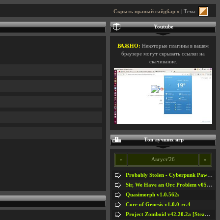
Скрыть правый сайдбар »
| Тема:
Youtube
ВАЖНО:
Некоторые плагины в вашем
браузере могут скрывать ссылки на
скачивание.
Топ лучших игр
«
Август'26
»
Probably Stolen - Cyberpunk Pawnshop Simulator v048c [Playtest]
Sir, We Have an Orc Problem v05.08.2026
Quasimorph v1.0.562s
Core of Genesis v1.0.0-rc.4
Project Zomboid v42.20.2a [Steam Early Access]