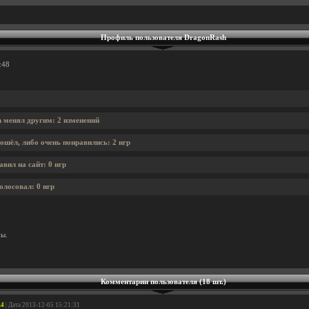
Профиль пользователя DragonRash
:48
 менял другим: 2 изменений
ошёл, либо очень понравились: 2 игр
вил на сайт: 0 игр
олосовал: 0 игр
ны.
Комментарии пользователя (18 шт.)
.4
| Дата 2013-12-05 15:21:31