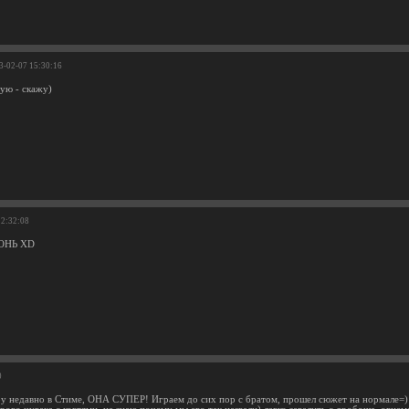
13-02-07 15:30:16
ую - скажу)
22:32:08
ГОНЬ XD
0
ру недавно в Стиме, ОНА СУПЕР! Играем до сих пор с братом, прошел сюжет на нормале=)