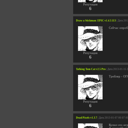
Репутация
6
Draw a Stickman: EPIC v1.4.3.113
| Дата 20
Сейчас опроб
Репутация
6
Talking Tom Cat v2.5 Pro
| Дата 2013-01-15 
Трейлер - О
Репутация
6
Dead Pixels v1.3.7
| Дата 2013-01-07 00:07:0
Купил это иг