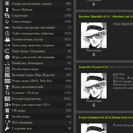
6
Спорт, настольные, карты
988
Tower Defense
394
Стратегии
3780
Rawbots: Blueshift v0.1.4 / +Rawbots Lab v1
Симуляторы
1186
ОНА ВЫШЛА
Змейки, поедалки, эволюция
72
Тайм менеджмент, тайкуны
1020
Головоломки, пазлы
3035
Три в ряд, цепочки, тетрисы
686
Репутация
Типа Zuma / Dynomite
98
6
Игры для детей, обучающие
316
Пинболы, бильярды
65
Game Dev Tycoon v1.8.2
| Дата 2013-05-04 1
Необычные игры
1076
КРУТО!
Большие игры (Rip, Repack)
269
5-6 год... Я 
Ретро-игры (DOS, Win 9x)
690
Вот я создаю
Потом на 7 го
Игры пользователей
272
сделал ее оди
Сетевые / ХотСит
2320
Русские версии игр
8412
Репутация
6
Игры для взрослых (18+)
130
VR-игры
399
Зомби игры
446
Project Zomboid v42.20.2a [Steam Early Acc
SGi-сборники
0
В этот билд н
Создание игр
98