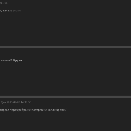
8:11:06
, качать стоит.
вышел?! Круто.
| Дата 2013-02-09 14:32:53
вырвал через ребра не потеряв не капли крови:/