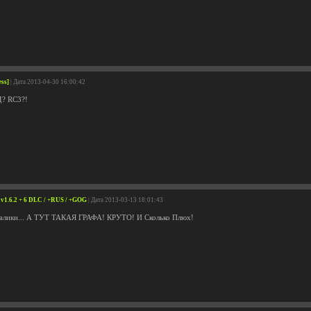
ess]
| Дата 2013-04-30 16:00:42
? RC3?!
n v1.6.2 + 6 DLC / +RUS / +GOG
| Дата 2013-03-13 18:01:43
алики... А ТУТ ТАКАЯ ГРАФА! КРУТО! И Сколько Плюх!