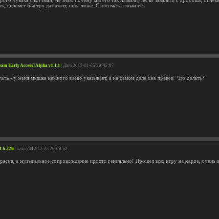
ого чувака с когтями, не знаю почему мы его так назвали) легко завалить с дробоша, огнем
ть, огнемет быстро дамажит, пила тоже. С автомата сложнее.
am Early Access] Alpha v1.1.1
| Дата 2013-01-05 20:45:07
ать - у меня мышка немного влево указывает, а на самом деле она правее! Что делать?
1.6.22b
| Дата 2012-12-23 20:09:52
красна, а музыкальное сопровождение просто гениально! Прошел всю игру на харде, очень з