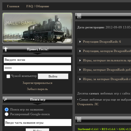
Главная
FAQ / Общение
Дата регистрации:
2012-09-09 13:05
Репутация DragonRash: 6
Привет, Гость!
Репутация, которую DragonRash
Игры, которые пользователь пр
Игры, которые DragonRash доба
Чужой компьютер
Игры, за которые DragonRash г
Зарегистрироваться
Забыл пароль
Десятка
самых
любимых игр с сайта:
Поиск игр
• Самые любимые игры еще не выбра
Отправить ЛС
Поиск игр по названию
Расширенный Google-поиск
Starbound v1.4.4 / + RUS v1.4.4 / + GOG v1.3