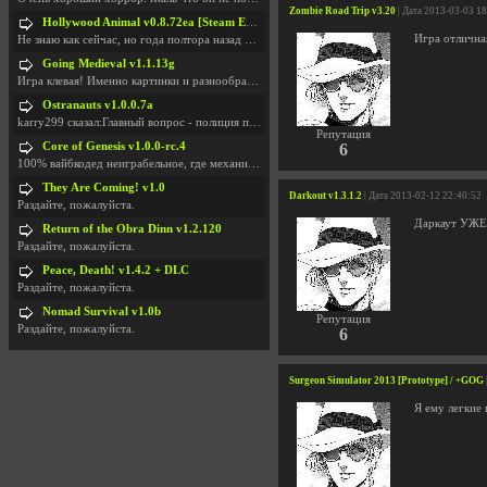
Zombie Road Trip v3.20
| Дата 2013-03-03 1
Hollywood Animal v0.8.72ea [Steam Early Access]
Игра отличная
Не знаю как сейчас, но года полтора назад игра был
Going Medieval v1.1.13g
Игра клевая! Именно картинки и разнообразия в стро
Ostranauts v1.0.0.7a
karry299 сказал:Главный вопрос - полиция по-прежне
Репутация
Core of Genesis v1.0.0-rc.4
6
100% вайбкодед неиграбельное, где механики знает т
They Are Coming! v1.0
Darkout v1.3.1.2
| Дата 2013-02-12 22:40:52
Раздайте, пожалуйста.
Даркаут УЖЕ 
Return of the Obra Dinn v1.2.120
Раздайте, пожалуйста.
Peace, Death! v1.4.2 + DLC
Раздайте, пожалуйста.
Nomad Survival v1.0b
Репутация
Раздайте, пожалуйста.
6
Surgeon Simulator 2013 [Prototype] / +GOG
Я ему легкие 