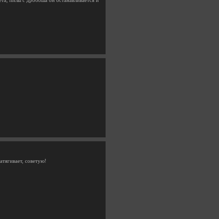
ета, пилы с дробоша он останавливается и
атягивает, советую!