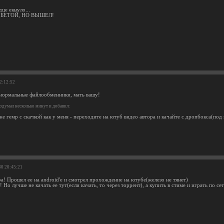
дце екнуло...
 БЕТОЙ, НО ВЫШЕЛ!
22:12:52
 нормальные файлообменники, мать вашу!
одумал несколько минут и добавил:
же гемр с скачкой как у меня - переходите на ютуб видео автора и качайте с дропбокса(под
30 20:45:21
а! Прошел ее на android'е и смотрел прохождение на ютубе(железо не тянет)
 Но лучше не качать ее тут(если качать, то через торрент), а купить в стиме и играть по се