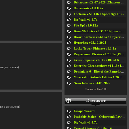
Deltarune v29.07.2026 [Chapters 1-5] / + RUS [Chapters 1-5]
Ostranauts v1.0.0.7a
Factorio v2.1.14b + Space Age DLC
Big Walk v1.4.7a
Pile Up! v1.0.12a
BeamNG Drive v0.39.2.1b [Steam Early Access]
Dwarf Fortress v53.16a / + Русская Версия v50.12a
HyperBox v25.12.2025
Lucky Tower Ultimate v1.1.1a
Roguebound Pirates v0.7.0.1a [Playtest]
Crisis Response v0.10a / Blood & Bullet
Enter the Chronosphere v141.6g [Steam Early Access]
 видео ссылка)
Dominions 6 - Rise of the Pantokrator v6.35a
Minecraft: Bedrock Edition 1.26.33.1a / + TLauncher v2.89
Neon Inferno v04.08.2026
Показать Топ-100
10 новых игр
тке с друзьями)
Escape Wizard
Probably Stolen - Cyberpunk Pawnshop Simulator v048c [Playtest]
Big Walk v1.4.7a
Core of Genesis v1.0.0-rc.4