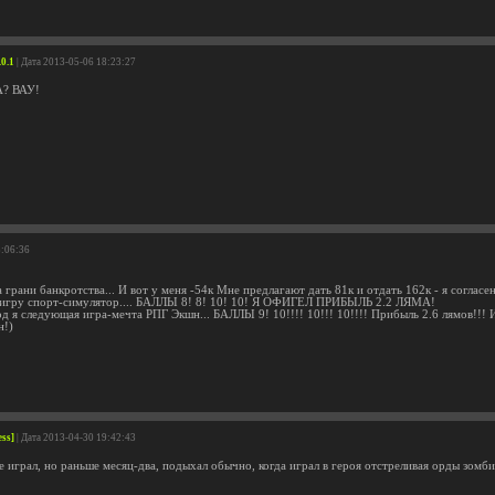
.0.1
| Дата 2013-05-06 18:23:27
? ВАУ!
8:06:36
на грани банкротства... И вот у меня -54к Мне предлагают дать 81к и отдать 162к - я согласен
 игру спорт-симулятор.... БАЛЛЫ 8! 8! 10! 10! Я ОФИГЕЛ ПРИБЫЛЬ 2.2 ЛЯМА!
д я следующая игра-мечта РПГ Экшн... БАЛЛЫ 9! 10!!!! 10!!! 10!!!! Прибыль 2.6 лямов!!! И
н!)
ess]
| Дата 2013-04-30 19:42:43
е играл, но раньше месяц-два, подыхал обычно, когда играл в героя отстреливая орды зомби.