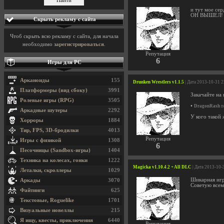
и тут мое сер
ОН ВЫШЕЛ!
Скрыть рекламу с сайта
Чтоб скрыть всю рекламу с сайта, для начала
необходимо
зарегистрироваться
.
Репутация
6
Игры для PC
Арканоиды
155
Drunken Wrestlers v1.1.5
| Дата 2013-10-31 
Платформеры (вид сбоку)
3991
Закачайте на
Ролевые игры (RPG)
3505
•
DragonRash
п
Аркадные шутеры
2292
У кого такой 
Хорроры
1884
Тир, FPS, 3D-бродилки
4013
Репутация
Игры с физикой
1308
6
Песочницы (Sandbox-игры)
1404
Техника на колесах, гонки
1222
Magicka v1.10.4.2 + All DLC
| Дата 2013-10-
Леталки, скроллеры
1029
Шикарная игр
Аркады
3070
Советую всем!
Файтинги
625
Текстовые, Roguelike
1701
Визуальные новеллы
215
Я ищу, квесты, приключения
6440
Репутация