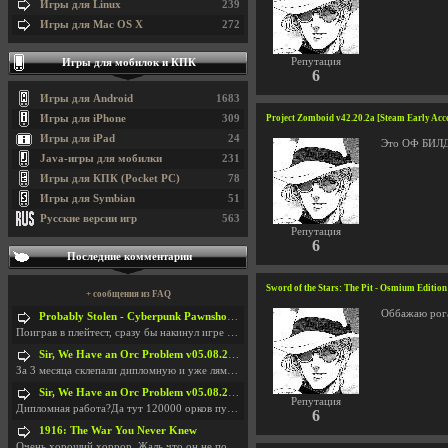
Игры для Linux
239
Игры для Mac OS X
272
Репутация
Игры для мобилок и КПК
6
Игры для Android
1683
Игры для iPhone
309
Project Zomboid v42.20.2a [Steam Early Acc
Игры для iPad
24
Это ОФ БИЛД
Java-игры для мобилки
231
Игры для КПК (Pocket PC)
78
Игры для Symbian
51
Русские версии игр
563
Репутация
6
Последние комментарии
Sword of the Stars: The Pit - Osmium Editio
+ сообщения из FAQ
Оббажаю рог
Probably Stolen - Cyberpunk Pawnshop Simulator v048c [Playtest]
Поиграв в плейтест, сразу бы накинул игре наивысши
Sir, We Have an Orc Problem v05.08.2026
За 3 месяца склепали дипломную и уже лям двести ба
Sir, We Have an Orc Problem v05.08.2026
Репутация
Дипломная работа?Да тут 120000 орков путь выбирают
6
1916: The War You Never Knew
Очень хороший хоррор. Жаль что он не получил должн