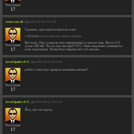
Репутация
17
vector wars 4k
| Дата 2011-05-05 17:41:36
Странно, запускается консоль и всё.
•
MrSmith
подумал несколько минут и добавил:
Всё ясно. Оно сожрало всю опреративку и просит еще. Всего 512
Репутация
съело 300 мб. Что ж там так жрёт? П.С. Окно медленно появляется
17
если подождать. Попробую закрыть всё что можно.
Ace of Spades v0.75
| Дата 2011-04-11 22:42:04
ребят а текстуру прицела поменять можно?
Репутация
17
Ace of Spades v0.75
| Дата 2011-04-11 22:01:54
Йоо, вот это круть.
Репутация
17