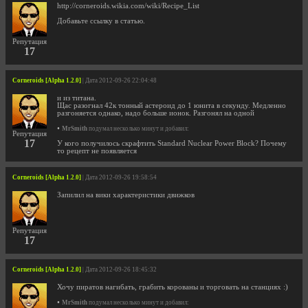
http://corneroids.wikia.com/wiki/Recipe_List
Добавьте ссылку в статью.
Репутация
17
Corneroids [Alpha 1.2.0]
| Дата 2012-09-26 22:04:48
и из титана.
Щас разогнал 42к тонный астероид до 1 юнита в секунду. Медленно
разгоняется однако, надо больше ионок. Разгонял на одной
•
MrSmith
подумал несколько минут и добавил:
Репутация
17
У кого получилось скрафтить Standard Nuclear Power Block? Почему
то рецепт не появляется
Corneroids [Alpha 1.2.0]
| Дата 2012-09-26 19:58:54
Запилил на вики характеристики движков
Репутация
17
Corneroids [Alpha 1.2.0]
| Дата 2012-09-26 18:45:32
Хочу пиратов нагибать, грабить корованы и торговать на станциях :)
•
MrSmith
подумал несколько минут и добавил: