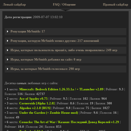
Левый сайдбар
FAQ / Общение
Правый сайдбар
Профиль пользователя MrSmith
Дата регистрации:
2009-07-07 13:02:10
Репутация MrSmith: 17
Репутация, которую MrSmith менял другим: 217 изменений
Игры, которые пользователь прошёл, либо очень понравились: 249 игр
Игры, которые MrSmith добавил на сайт: 0 игр
Игры, за которые MrSmith голосовал: 290 игр
Десятка
самых
любимых игр с сайта:
•
1
место:
Minecraft: Bedrock Edition 1.26.33.1a / + TLauncher v2.89
| Рейтинг:
9.3
|
Голосов:
516
| Баллов:
42737
•
2
место:
Ace of Spades v0.75
| Рейтинг:
9.5
| Голосов:
102
| Баллов:
964
•
3
место:
Corneroids [Alpha 1.2.0]
| Рейтинг:
8.6
| Голосов:
19
| Баллов:
300
•
4
место:
Algodoo v2.1.0 [RUS]
| Рейтинг:
9.8
| Голосов:
75
| Баллов:
1027
•
5
место:
Under the Garden (+ Zombie House mod)
| Рейтинг:
9.6
| Голосов:
16
|
Баллов:
49
•
6
место:
Cossacks: The Art of War / Казаки: Последний Довод Королей v1.29
|
Рейтинг:
10.0
| Голосов:
24
| Баллов:
853