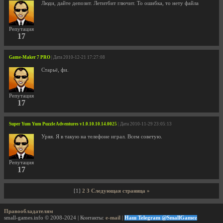
Люди, дайте депозит. Летитбит глючит. То ошибка, то нету файла
Репутация
17
Game-Maker 7 PRO
| Дата 2010-12-21 17:27:08
Старьё, фи.
Репутация
17
Super Yum Yum Puzzle Adventures v1.0.10.10.14.0025
| Дата 2010-11-29 23:05:13
Уряя. Я в такую на телефоне играл. Всем советую.
Репутация
17
[1]
2
3
Следующая страница »
Правообладателям
small-games.info © 2008-2024 | Контакты:
e-mail
|
Наш Telegram @SmallGamez