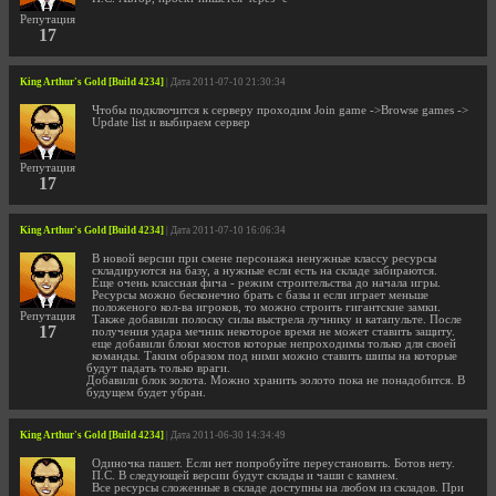
Репутация
17
King Arthur's Gold [Build 4234]
| Дата 2011-07-10 21:30:34
Чтобы подключится к серверу проходим Join game ->Browse games ->
Update list и выбираем сервер
Репутация
17
King Arthur's Gold [Build 4234]
| Дата 2011-07-10 16:06:34
В новой версии при смене персонажа ненужные классу ресурсы
складируются на базу, а нужные если есть на складе забираются.
Еще очень классная фича - режим строительства до начала игры.
Ресурсы можно бесконечно брать с базы и если играет меньше
положеного кол-ва игроков, то можно строить гигантские замки.
Репутация
Также добавили полоску силы выстрела лучнику и катапульте. После
17
получения удара мечник некоторое время не может ставить защиту.
еще добавили блоки мостов которые непроходимы только для своей
команды. Таким образом под ними можно ставить шипы на которые
будут падать только враги.
Добавили блок золота. Можно хранить золото пока не понадобится. В
будущем будет убран.
King Arthur's Gold [Build 4234]
| Дата 2011-06-30 14:34:49
Одиночка пашет. Если нет попробуйте переустановить. Ботов нету.
П.С. В следующей версии будут склады и чаши с камнем.
Все ресурсы сложенные в складе доступны на любом из складов. При