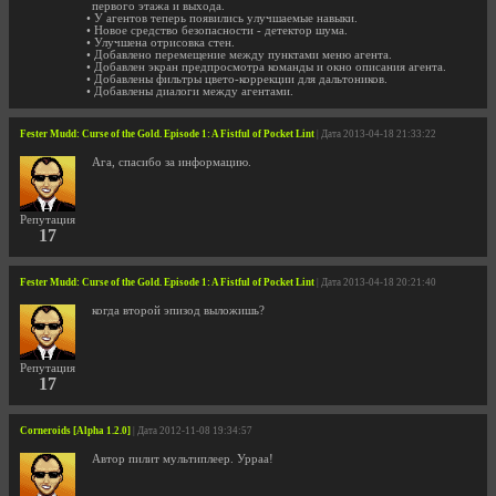
первого этажа и выхода.
• У агентов теперь появились улучшаемые навыки.
• Новое средство безопасности - детектор шума.
• Улучшена отрисовка стен.
• Добавлено перемещение между пунктами меню агента.
• Добавлен экран предпросмотра команды и окно описания агента.
• Добавлены фильтры цвето-коррекции для дальтоников.
• Добавлены диалоги между агентами.
Fester Mudd: Curse of the Gold. Episode 1: A Fistful of Pocket Lint
| Дата 2013-04-18 21:33:22
Ага, спасибо за информацию.
Репутация
17
Fester Mudd: Curse of the Gold. Episode 1: A Fistful of Pocket Lint
| Дата 2013-04-18 20:21:40
когда второй эпизод выложишь?
Репутация
17
Corneroids [Alpha 1.2.0]
| Дата 2012-11-08 19:34:57
Автор пилит мультиплеер. Урраа!