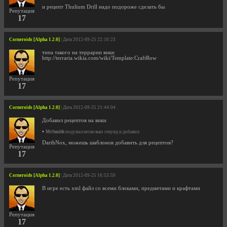
и рецепт Thulium Drill надо подороже сделать бы
Репутация
17
Corneroids [Alpha 1.2.0]
| Дата 2012-09-25 22:10:23
типа такого на террарии вики
http://terraria.wikia.com/wiki/Template:CraftRow
Репутация
17
Corneroids [Alpha 1.2.0]
| Дата 2012-09-25 21:44:04
Добавил рецептов на вики
•
MrSmith
подумал несколько секунд и добавил:
DarthNox, можешь шаблонов добавить для рецептов?
Репутация
17
Corneroids [Alpha 1.2.0]
| Дата 2012-09-25 16:53:59
В игре есть xml файл со всеми блоками, предметами и крафтами
Репутация
17