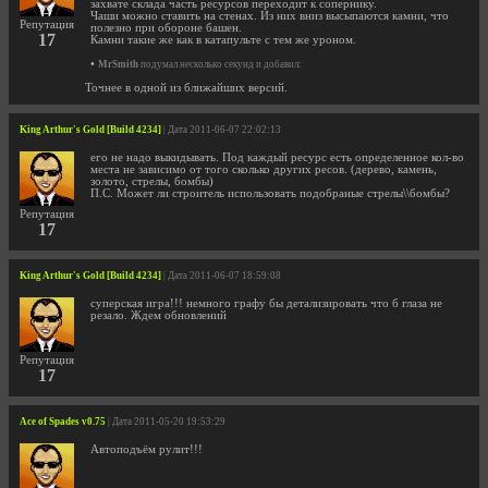
захвате склада часть ресурсов переходит к сопернику.
Чаши можно ставить на стенах. Из них вниз высыпаются камни, что
Репутация
полезно при обороне башен.
17
Камни такие же как в катапульте с тем же уроном.
•
MrSmith
подумал несколько секунд и добавил:
Точнее в одной из ближайших версий.
King Arthur's Gold [Build 4234]
| Дата 2011-06-07 22:02:13
его не надо выкидывать. Под каждый ресурс есть определенное кол-во
места не зависимо от того сколько других ресов. (дерево, камень,
золото, стрелы, бомбы)
П.С. Может ли строитель использовать подобраные стрелы\\бомбы?
Репутация
17
King Arthur's Gold [Build 4234]
| Дата 2011-06-07 18:59:08
суперская игра!!! немного графу бы детализировать что б глаза не
резало. Ждем обновлений
Репутация
17
Ace of Spades v0.75
| Дата 2011-05-20 19:53:29
Автоподъём рулит!!!