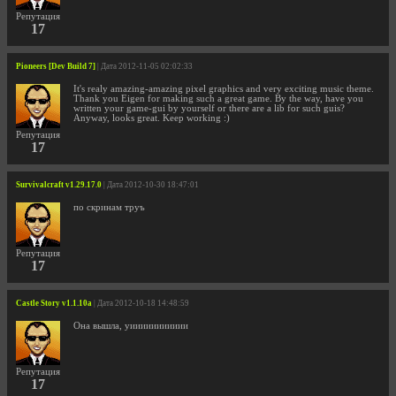
Репутация
17
Pioneers [Dev Build 7]
| Дата 2012-11-05 02:02:33
It's realy amazing-amazing pixel graphics and very exciting music theme.
Thank you Eigen for making such a great game. By the way, have you
written your game-gui by yourself or there are a lib for such guis?
Anyway, looks great. Keep working :)
Репутация
17
Survivalcraft v1.29.17.0
| Дата 2012-10-30 18:47:01
по скринам труъ
Репутация
17
Castle Story v1.1.10a
| Дата 2012-10-18 14:48:59
Она вышла, уиииииииииии
Репутация
17