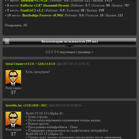
•
7
место:
Toribash v5.74.2a
| Рейтинг:
9.8
| Голосов:
222
| Баллов:
1915
•
8
место:
Eufloria v2.07 (бывший Dyson)
| Рейтинг:
9.7
| Голосов:
98
| Баллов:
787
•
9
место:
GunGirl 2 v1.2
| Рейтинг:
9.9
| Голосов:
38
| Баллов:
190
•
10
место:
Battleships Forever v0.90d
| Рейтинг:
9.6
| Голосов:
16
| Баллов:
211
Отправить ЛС
Комментарии пользователя (99 шт.)
[1]
2
3
Следующая страница »
Serial Cleaner v1.0.2.0 / + GOG v1.0.1.0
| Дата 2017-07-25 16:45:45
Есть саундтрек?
Репутация
17
Invisible, Inc. v23.05.2018 + DLC
| Дата 2013-10-26 19:08:34
Build 23.10.13 (Alpha 4):
• Зоны угрозы.
• Пути патрулирования охранников теперь видны.
• Режим ареста.
• Программы мэйнфреймов - Пинг.
Репутация
• Плавающие уведомления на графическом интерфейсе.
17
Build 09.10.13 (Alpha 3):
• Теперь игру можно нормально продолжить после завершения