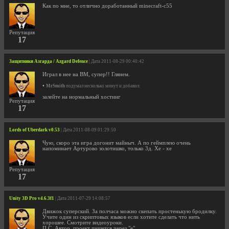
Как по мне, то отлично доработанный minecraft-c55
Репутация
17
Защитники Азгарда / Azgard Defence
| Дата 2011-08-29 00:40:42
Играл в нее на ВМ, супер!! Глянем.
•
MrSmith
подумал несколько минут и добавил:
залейте на нормальный хостинг
Репутация
17
Lords of Uberdark v0.53
| Дата 2011-08-09 01:29:50
Чую, скоро эта игра догонит майныч. А по геймплею очень
напоминает Артурово золотишко, только 3д. Хе - хе
Репутация
17
Unity 3D Pro v4.6.3f1
| Дата 2011-07-29 14:08:57
Движок суперский. За полчаса можно скепать простенькую бродилку.
Учите один из скриптовых языков если хотите сделать что нить
хорошее. Смотрите видеоуроки.
П.С. Автор, проект пишется через "е"