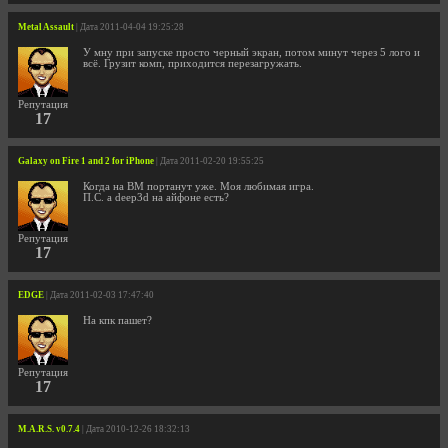
Metal Assault
| Дата 2011-04-04 19:25:28
У мну при запуске просто черный экран, потом минут через 5 лого и
всё. Грузит комп, приходится перезагружать.
Репутация
17
Galaxy on Fire 1 and 2 for iPhone
| Дата 2011-02-20 19:55:25
Когда на ВМ портанут уже. Моя любимая игра.
П.С. а deep3d на айфоне есть?
Репутация
17
EDGE
| Дата 2011-02-03 17:47:40
На кпк пашет?
Репутация
17
M.A.R.S. v0.7.4
| Дата 2010-12-26 18:32:13