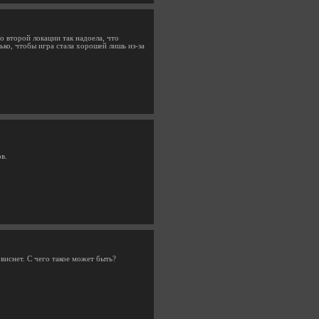
о второй локации так надоела, что
ько, чтобы игра стала хорошей лишь из-за
в.
 виснет. С чего такое может быть?