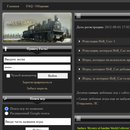
Главная
FAQ / Общение
Дата регистрации:
2012-08-01 17:02
Репутация Hell_Cat: 1
Привет, Гость!
Репутация, которую Hell_Cat м
Игры, которые пользователь пр
Игры, которые Hell_Cat добавил
Чужой компьютер
Игры, за которые Hell_Cat голо
Зарегистрироваться
Забыл пароль
Десятка
самых
любимых игр с сайта:
Поиск игр
• Самые любимые игры еще не выбра
Отправить ЛС
Поиск игр по названию
Расширенный Google-поиск
Surface: Mystery of Another World Collecto