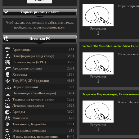
Игра понрави
Скрыть рекламу с сайта
Чтоб скрыть всю рекламу с сайта, для начала
необходимо
зарегистрироваться
.
Репутация
1
Игры для PC
Surface: The Noise She Couldn't Make Coll
Арканоиды
155
Интересная к
Платформеры (вид сбоку)
3991
Ролевые игры (RPG)
3505
Аркадные шутеры
2291
Хорроры
1884
Репутация
1
Тир, FPS, 3D-бродилки
4013
Игры с физикой
1308
Песочницы (Sandbox-игры)
1404
За гранью. Парящий город. Коллекционное из
Техника на колесах, гонки
1222
Класс. Игра в
Леталки, скроллеры
1029
Аркады
3070
Файтинги
625
Текстовые, Roguelike
1701
Репутация
1
Визуальные новеллы
215
Я ищу, квесты, приключения
6440