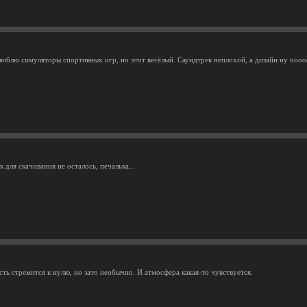
люблю симуляторы спортивных игр, но этот весёлый. Саундтрек неплохой, а дизайн ну оооо
 для скачивания не осталось, печалька...
ть стремится к нулю, но зато необычно. И атмосфера какая-то чувствуется.