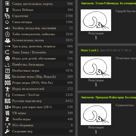
Энигматис. Туман Рэйвенвуда. Коллекционное
Спорт, настольные, карты
988
Tower Defense
394
Скорей бы пол
Стратегии
3780
Симуляторы
1186
Змейки, поедалки, эволюция
72
Репутация
Тайм менеджмент, тайкуны
1020
1
Головоломки, пазлы
3035
Три в ряд, цепочки, тетрисы
686
Music Catch 2
| Дата 2013-08-12 17:48:21
Типа Zuma / Dynomite
98
Отличное про
Игры для детей, обучающие
316
Пинболы, бильярды
65
Необычные игры
1076
Большие игры (Rip, Repack)
269
Репутация
Ретро-игры (DOS, Win 9x)
690
1
Игры пользователей
272
Сетевые / ХотСит
2320
Энигматис: Призраки Мэйпл крик. Коллекцио
Русские версии игр
8412
Симпатично. П
Игры для взрослых (18+)
130
VR-игры
399
Зомби игры
446
SGi-сборники
0
Репутация
1
Создание игр
98