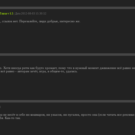
Глаза v 1.5
| Дата 2012-08-03 15:30:52
, ссылок нет. Перезалейте, люди добрые, интересно же.
о. Хотя иногда ритм как будто хромает, пому что в нужный момент джвижение всё равно не
всё равно - авторам зачёт, игра, в общем-то, удалась.
1
ра не несёт в себе ни кошмаров, ни ужасов, ни пугалок, просто она (если читать все реплик
бя. Как-то так.