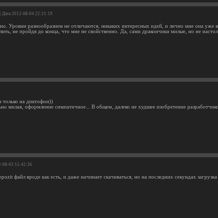
| Дата 2012-08-04 22:21:19
но. Уровни разнообразием не отличаются, никаких интересных идей, и лично мне она уже в
ить, не пройдя до конца, что мне не свойственно. Да, сами дракончики милые, но не настол
и только на диктофон))
ьно милая, оформление симпатичное... В общем, далеко не худшее изобретение разработчико
2-08-03 15:42:36
epozit файл вроде как есть, и даже начинает скачиваться, но на последних секундах загрузка