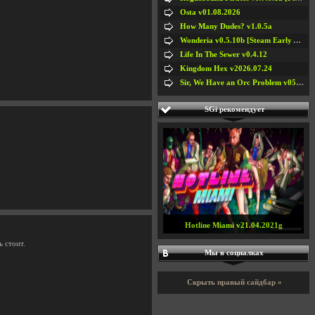
Osta v01.08.2026
How Many Dudes? v1.0.5a
Wonderia v0.5.10b [Steam Early Access]
Life In The Sewer v0.4.12
Kingdom Hex v2026.07.24
Sir, We Have an Orc Problem v05.08.2026
SGi рекомендует
Hotline Miami v21.04.2021g
 стоит.
Мы в социалках
Скрыть правый сайдбар »