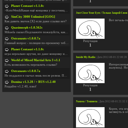
1
Planet Centauri v1.1.0c
>KotoWenikКакая ещё концовка у песочницы?..
Just Close Your Eyes / Только Закрой Свои 
SimCity 3000 Unlimited [GOG]
Вот печаль-то
Как давить значок [X] если даже ссылки нет?
Quasimorph v1.0.562s
Mikaela сказал:Подскажите пожалуйста, как скачать
Ostranauts v1.0.0.7a
Репутация
Главный вопрос - полиция по-прежнему тебя таранит
1
Planet Centauri v1.1.0c
игра нереально крутая, но даже концовку не удосужи
Inside My Radio
| Дата 2012-08-01 22:00:20
World of Mixed Martial Arts 3 v1.1
Интересненьк
Есть возможность перезалить ссылки?
жалуюсь). Но 
Ostranauts v1.0.0.7a
Не поддался и скачал лишь после релиза. Посмотрим,
Domina v1.3.28 / + RUS v1.2.40
Репутация
Раздайте v1.2.40, плиз!
1
Nausea / Тошнота
| Дата 2012-08-01 21:32:1
Корен, эта иг
заглянуть в се