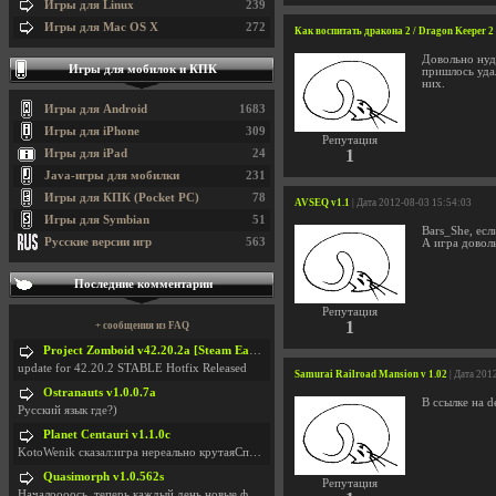
Игры для Linux
239
Игры для Mac OS X
272
Как воспитать дракона 2 / Dragon Keeper 2
Довольно нуд
Игры для мобилок и КПК
пришлось удал
них.
Игры для Android
1683
Игры для iPhone
309
Репутация
1
Игры для iPad
24
Java-игры для мобилки
231
Игры для КПК (Pocket PC)
78
AVSEQ v1.1
| Дата 2012-08-03 15:54:03
Игры для Symbian
51
Bars_She, есл
Русские версии игр
563
А игра довол
Последние комментарии
Репутация
1
+ сообщения из FAQ
Project Zomboid v42.20.2a [Steam Early Access]
update for 42.20.2 STABLE Hotfix Released
Samurai Railroad Mansion v 1.02
| Дата 201
Ostranauts v1.0.0.7a
В ссылке на d
Русский язык где?)
Planet Centauri v1.1.0c
KotoWenik сказал:игра нереально крутаяСпасибо )))
Quasimorph v1.0.562s
Репутация
Началоооось, теперь каждый день новые фиксики, баг