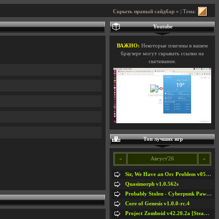
Скрыть правый сайдбар »
| Тема:
Youtube
ВАЖНО:
Некоторые плагины в вашем
браузере могут скрывать ссылки на
скачивание.
Топ лучших игр
«
Август'26
»
Sir, We Have an Orc Problem v05.08.2026
Quasimorph v1.0.562s
Probably Stolen - Cyberpunk Pawnshop Simulator v048c [Playtest]
Core of Genesis v1.0.0-rc.4
Project Zomboid v42.20.2a [Steam Early Access]