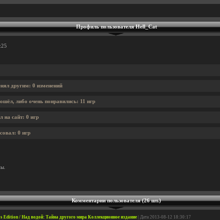
Профиль пользователя Hell_Cat
:25
енял другим: 0 изменений
ошёл, либо очень понравились: 11 игр
 на сайт: 0 игр
совал: 0 игр
ны.
Комментарии пользователя (26 шт.)
r's Edition / Над водой: Тайна другого мира Коллекционное издание
| Дата 2013-08-12 18:30:17