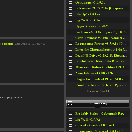
Ostranauts v1.0.0.7a
Deltarune v29.07.2026 [Chapters 1-5] / + RUS [Chapters 1-5]
Pile Up! v1.0.12a
Big Walk v1.4.7a
HyperBox v25.12.2025
Factorio v2.1.13b + Space Age DLC
Crisis Response v0.10a / Blood & Bullet
Roguebound Pirates v0.7.0.1a [Playtest]
ное издание
| Дата 2013-08-12 18:27:32
Enter the Chronosphere v141.6g [Steam Early Access]
BeamNG Drive v0.39.2.1b [Steam Early Access]
Dominions 6 - Rise of the Pantokrator v6.35a
Minecraft: Bedrock Edition 1.26.33.1a / + TLauncher v2.89
Neon Inferno v04.08.2026
Plague Inc: Evolved PC v1.24.0.2a + All DLCs
Dwarf Fortress v53.16a / + Русская Версия v50.12a
Показать Топ-100
 - игра удалась.
10 новых игр
Probably Stolen - Cyberpunk Pawnshop Simulator v048c [Playtest]
Big Walk v1.4.7a
Core of Genesis v1.0.0-rc.4
Roguebound Pirates v0.7.0.1a [Playtest]