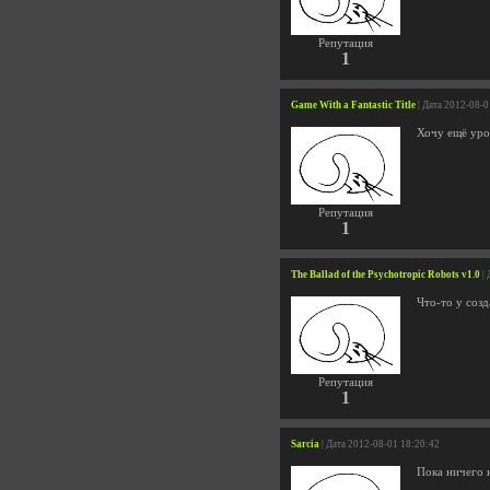
Репутация
1
Game With a Fantastic Title
| Дата 2012-08-0
Хочу ещё уро
Репутация
1
The Ballad of the Psychotropic Robots v1.0
| 
Что-то у созд
Репутация
1
Sarcia
| Дата 2012-08-01 18:20:42
Пока ничего н