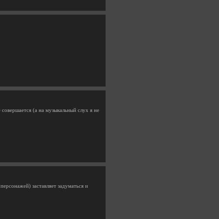
 совершается (а на музыкальный слух я не
и персонажей) заставляет задуматься и