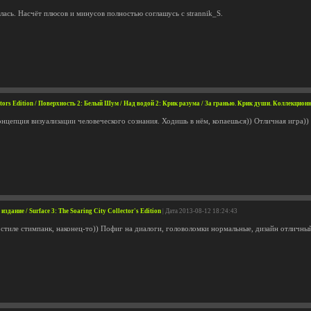
лась. Насчёт плюсов и минусов полностью соглашусь с strannik_S.
ectors Edition / Поверхность 2: Белый Шум / Над водой 2: Крик разума / За гранью. Крик души. Коллекцион
онцепция визуализации человеческого сознания. Ходишь в нём, копаешься)) Отличная игра))
дание / Surface 3: The Soaring City Collector's Edition
| Дата 2013-08-12 18:24:43
 стиле стимпанк, наконец-то)) Пофиг на диалоги, головоломки нормальные, дизайн отличный