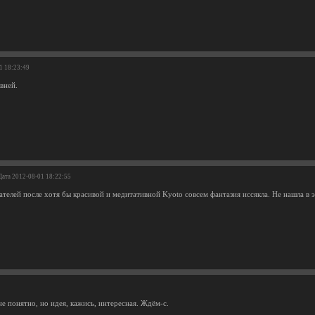
1 18:23:49
вней.
Дата 2012-08-01 18:22:55
ателей после хотя бы красивой и медитативной Kyoto совсем фантазия иссякла. Не нашла в э
е понятно, но идея, кажись, интересная. Ждём-с.