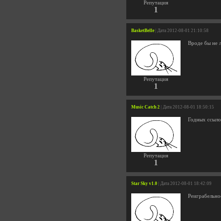
Репутация
1
BasketBelle
| Дата 2012-08-01 21:10:58
Вроде бы не 
Репутация
1
Music Catch 2
| Дата 2012-08-01 18:50:15
Годных ссылок
Репутация
1
Star Sky v1.0
| Дата 2012-08-01 18:42:09
Реиграбельнос