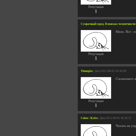
Репутация
1
Сумрачный город. В поисках человечности 
Мило. Всё - 
Репутация
1
Thumpies
| Дата 2012-08-01 18:30:09
Сложновато вс
Репутация
1
Cubez / Кубез
| Дата 2012-08-01 18:26:51
Чихать на уп