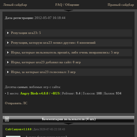
Левый сайдбар
FAQ / Общение
Правый сайдбар
Профиль пользователя ura23
Дата регистрации:
2012-05-07 16:18:44
Репутация ura23: 5
Репутация, которую ura23 менял другим: 4 изменений
Игры, которые пользователь прошёл, либо очень понравились: 5 игр
Игры, которые ura23 добавил на сайт: 0 игр
Игры, за которые ura23 голосовал: 3 игр
Десятка
самых
любимых игр с сайта:
•
1
место:
Angry Birds v4.0.0 / +RUS
| Рейтинг:
9.4
| Голосов:
108
| Баллов:
934
Отправить ЛС
Комментарии пользователя (4 шт.)
Colt Canyon v1.1.0.0
| Дата 2020-07-05 22:59:43