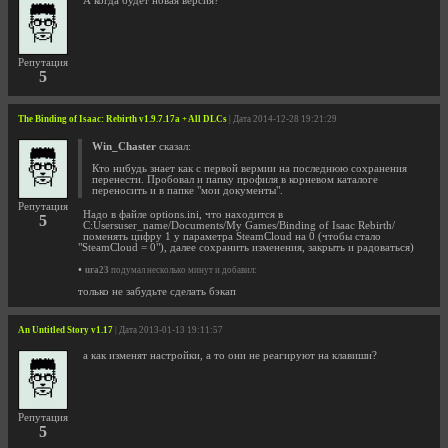
А когда будет новая версия?
Репутация
5
The Binding of Isaac: Rebirth v1.9.7.17a + All DLCs
| Дата 2014-12-28 19:21:29
Win_Chaster
сказал:
Кто нибудь знает как с первой вермии на последнюю сохранения
перенести. Пробовал и папку профиля в корневом каталоге
переносить и в папке "мои документы".
Репутация
Надо в файле options.ini, что находится в
5
C:Usersuser_name/Documents/My Games/Binding of Isaac Rebirth/
поменять цифру 1 у параметра SteamCloud на 0 (чтобы стало
"SteamCloud = 0"), далее сохранить изменения, закрыть и радоваться)
•
ura23
подумал несколько минут и добавил:
только не забудьте сделать бэкап
An Untitled Story v1.17
| Дата 2013-01-13 19:11:57
а как изменят настройки, а то они не реагируют на клавиши?
Репутация
5