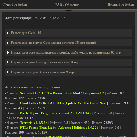
Левый сайдбар
FAQ / Общение
Правый сайдбар
Профиль пользователя Gvin
Дата регистрации:
2012-04-16 18:27:28
Репутация Gvin: 10
Репутация, которую Gvin менял другим: 35 изменений
Игры, которые пользователь прошёл, либо очень понравились: 66 игр
Игры, которые Gvin добавил на сайт: 0 игр
Игры, за которые Gvin голосовал: 9 игр
Десятка
самых
любимых игр с сайта:
•
1
место:
Stranded 2 v1.0.0.2 + Desert Island Mod / Затерянный 2
| Рейтинг:
9.7
|
Голосов:
122
| Баллов:
1156
•
2
место:
Dead Cells v35.8a + All DLCs [Update 35: The End is Near]
| Рейтинг:
9.8
|
Голосов:
43
| Баллов:
19299
•
3
место:
Kerbal Space Program v1.12.5.3190 + All DLCs
| Рейтинг:
9.8
| Голосов:
131
| Баллов:
14103
•
4
место:
Terraria v1.4.5.6b
| Рейтинг:
9.8
| Голосов:
452
| Баллов:
76593
•
5
место:
FTL: Faster Than Light - Advanced Edition v1.6.22b
| Рейтинг:
9.9
|
Голосов:
100
| Баллов:
13150