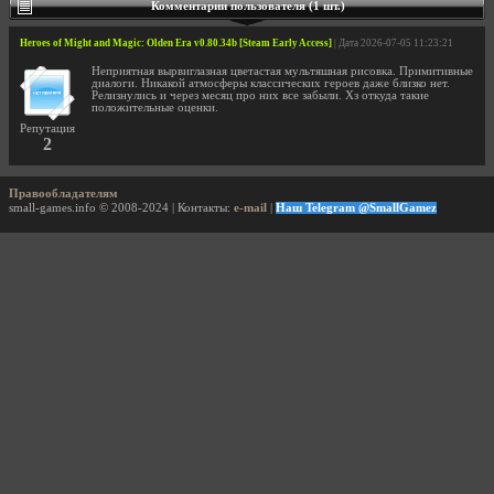
Комментарии пользователя (1 шт.)
Heroes of Might and Magic: Olden Era v0.80.34b [Steam Early Access]
| Дата 2026-07-05 11:23:21
Неприятная вырвиглазная цветастая мультяшная рисовка. Примитивные
диалоги. Никакой атмосферы классических героев даже близко нет.
Релизнулись и через месяц про них все забыли. Хз откуда такие
положительные оценки.
Репутация
2
Правообладателям
small-games.info © 2008-2024 | Контакты:
e-mail
|
Наш Telegram @SmallGamez