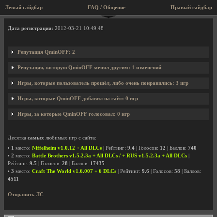
Левый сайдбар
FAQ / Общение
Правый сайдбар
Профиль пользователя QminOFF
Дата регистрации:
2012-03-21 10:49:48
Репутация QminOFF: 2
Репутация, которую QminOFF менял другим: 1 изменений
Игры, которые пользователь прошёл, либо очень понравились: 3 игр
Игры, которые QminOFF добавил на сайт: 0 игр
Игры, за которые QminOFF голосовал: 0 игр
Десятка
самых
любимых игр с сайта:
•
1
место:
Niffelheim v1.0.12 + All DLCs
| Рейтинг:
9.4
| Голосов:
12
| Баллов:
740
•
2
место:
Battle Brothers v1.5.2.3a + All DLCs / + RUS v1.5.2.3a + All DLCs
|
Рейтинг:
9.5
| Голосов:
28
| Баллов:
17435
•
3
место:
Craft The World v1.6.007 + 6 DLCs
| Рейтинг:
9.6
| Голосов:
58
| Баллов:
4511
Отправить ЛС