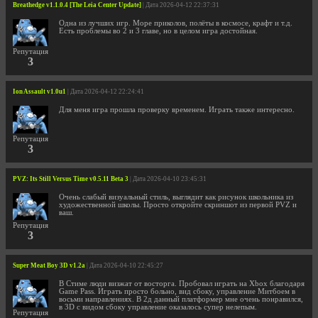
Breathedge v1.1.0.4 [The Leia Center Update]
| Дата 2026-04-12 22:37:31
Одна из лучших игр. Море приколов, полёты в космосе, крафт и т.д.
Есть проблемы во 2 и 3 главе, но в целом игра достойная.
Репутация
3
Ion Assault v1.0u1
| Дата 2026-04-12 22:24:41
Для меня игра прошла проверку временем. Играть также интересно.
Репутация
3
PVZ: Its Still Versus Time v0.5.11 Beta 3
| Дата 2026-04-10 23:45:31
Очень слабый визуальный стиль, выглядит как рисунок школьника из
художественной школы. Просто откройте скриншот из первой PVZ и
ваш.
Репутация
3
Super Meat Boy 3D v1.2a
| Дата 2026-04-10 22:45:27
В Стиме люди визжат от восторга. Пробовал играть на Xbox благодаря
Game Pass. Играть просто больно, вид сбоку, управление Митбоем в
восьми направлениях. В 2д данный платформер мне очень понравился,
в 3D с видом сбоку управление оказалось супер нелепым.
Репутация