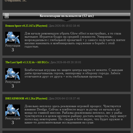
Отправить ЛС
Комментарии пользователя (12 шт.)
Demon Spore v0.25.167a [Playtest]
| Дата 2026-06-18 02:58:46
Для начала рекомендую убрать Glow effect в настройках, а то глаза
вытекают. Играется бодро на средней сложности. Умираешь-
возрождаешься с глобальной прокачкой + у самого получается ловчее
кнопки нажимать и комбинировать окружение в борьбе с этой
Репутация
гадостью.
3
The Last Spell v1.3.32.4s + All DLCs
| Дата 2026-06-09 20:10:01
Бомбическая игрушка по защите центра карты от нежити. С каждым
днём прокачиваешь героев, экипировку и оборону города. Забеги
отличаются друг от друга + есть глобальная прокачка.
Репутация
3
DREADMOOR v0.1.26a [Playtest]
| Дата 2026-04-13 19:37:46
Довольно неплохо здесь реализован игровой процесс. Чувствуется
влияние Dredge. Сейчас в плейтесте ведут за ручку от начала и до
конца по главной миссии. Рыбалка реализована неплохо, вес у рыбы
чувствуется и в целом крупную рыбину достать непросто, пару минут
Репутация
потел над некоторыми. По следам в бете видно, что будет оружие и
3
какие-то дополнительные исследования на суше.