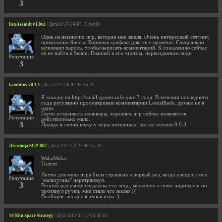
3
Ion Assault v1.0u1
| Дата 2017-04-07 19:14:00
Одна из немногих игр, которая мне зашла. Очень интересный сеттинг,
прикольные боссы. Хорошая графика для того времени. Специально
вспомнил пароль, чтобы написать комментарий. К сожалению сейчас
её не найти в Steam. Гемплей в его чистом, первозданном виде.
Репутация
3
Gnoblins v0.1.1
| Дата 2012-06-04 08:05:20
Я захожу на http://small-games.info уже 3 года. В течении последнего
года регулярно просматриваю комментарии LotusBlade, думаю не я
один.
Глупо устраивать холивары, хороших игр сейчас появляется
Репутация
действительно мало.
3
Правда я лично вижу у игры потенциал, все же version 0.0.3.
Лестница SCP-087
| Дата 2012-02-27 06:45:26
WakaWaka.
Толсто.
Лично для меня игра была страшная в первый раз, когда увидел этого
Репутация
"мальчугана" перетряхнул.
3
Второй раз увидел издалека его лицо, медленно к нему подошел и он
протянул ручки, мне стало его жалко :'(
Вообщем, неоднозначная игра :)
10 Min Space Strategy
| Дата 2012-02-27 06:38:02