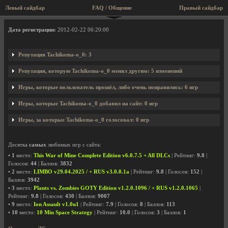
Левый сайдбар
FAQ / Общение
Правый сайдбар
Профиль пользователя Tachikoma-o_0
Дата регистрации:
2012-02-22 06:20:00
Репутация Tachikoma-o_0: 3
Репутация, которую Tachikoma-o_0 менял другим: 5 изменений
Игры, которые пользователь прошёл, либо очень понравились: 6 игр
Игры, которые Tachikoma-o_0 добавил на сайт: 0 игр
Игры, за которые Tachikoma-o_0 голосовал: 0 игр
Десятка
самых
любимых игр с сайта:
•
1
место:
This War of Mine Complete Edition v6.0.7.5 + All DLCs
| Рейтинг:
9.8
|
Голосов:
44
| Баллов:
3832
•
2
место:
LIMBO v29.04.2025 / + RUS v3.0.0.1a
| Рейтинг:
9.8
| Голосов:
152
|
Баллов:
3942
•
3
место:
Plants vs. Zombies GOTY Edition v1.2.0.1096 / + RUS v1.2.0.1065
|
Рейтинг:
9.8
| Голосов:
430
| Баллов:
9007
•
9
место:
Ion Assault v1.0u1
| Рейтинг:
7.9
| Голосов:
8
| Баллов:
113
•
10
место:
10 Min Space Strategy
| Рейтинг:
10.0
| Голосов:
3
| Баллов:
1