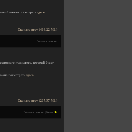
нений можно посмотреть
здесь
.
Скачать игру (484.22 Мб.)
Рейтинга пока нет
еримского гладиатора, который будет
можно посмотреть
здесь
.
Скачать игру (207.57 Мб.)
Рейтинга пока нет | Баллы:
37