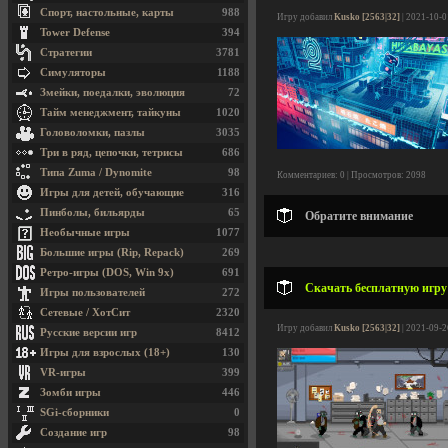
Спорт, настольные, карты
988
Игру добавил
Kusko [2563|32]
| 2021-10-0
Tower Defense
394
Стратегии
3781
Симуляторы
1188
Змейки, поедалки, эволюция
72
Тайм менеджмент, тайкуны
1020
Головоломки, пазлы
3035
Три в ряд, цепочки, тетрисы
686
Типа Zuma / Dynomite
98
Комментариев: 0 | Просмотров: 2098
Игры для детей, обучающие
316
Пинболы, бильярды
65
Обратите внимание
Необычные игры
1077
Большие игры (Rip, Repack)
269
Ретро-игры (DOS, Win 9x)
691
Скачать бесплатную игру 
Игры пользователей
272
Сетевые / ХотСит
2320
Игру добавил
Kusko [2563|32]
| 2021-09-2
Русские версии игр
8412
Игры для взрослых (18+)
130
VR-игры
399
Зомби игры
446
SGi-сборники
0
Создание игр
98