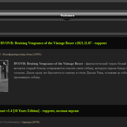
Файтинги
VOVB: Bruising Vengeance of the Vintage Boxer v2021.11.07 - торрент
8 |
Платформеры (вид сбоку) (3991)
BVOVB: Bruising Vengeance of the Vintage Boxer
- фантастический черно-белый ре
котором старый боксер отправляется спасать свою собаку, которую украла банда 
сосиски. Джон сразу же бросается в схватку в стиле Джона Уика, оставляя за соб
пропавшую собаку.
rt v1.4 [10 Years Edition] - торрент, полная версия
10-24 (обновлено) |
Аркады (3070)