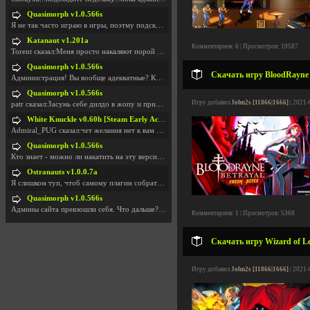
Quasimorph v1.0.566s
Я не так часто играю в игры, поэтму подсказка про
Katanaut v1.201a
Комментариев: 6 | Просмотров: 19587
Torent сказал:Меня просто накаляют порой речи о то
Quasimorph v1.0.566s
Скачать игру BloodRayne B
Администрация! Вы вообще адекватные? Какие монетки
Quasimorph v1.0.566s
Игру добавил
John2s [11866|1666]
| 2021-
patr сказал:Засунь себе дилдо в жопу и пришли фотк
White Knuckle v0.60h [Steam Early Access]
Admiral_PUG сказал:чет желания нет к вам сюда захо
Quasimorph v1.0.566s
Кто знает - можно ли накатить на эту версию моды?
Ostranauts v1.0.0.7a
Я слишком туп, чтоб самому плагин собрать. И что-т
Quasimorph v1.0.566s
Админы сайта превзошли себя. Что дальше? Засунь се
Комментариев: 1 | Просмотров: 5368
Скачать игру Wizard of Le
Игру добавил
John2s [11866|1666]
| 2021-