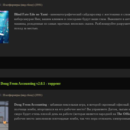
1 |
Платформеры (вид сбоку) (3991)
Blind Fate Edo no Yami
- кинематографический сайдскроллер с жестокими и слож
киберсамурая Ями; вашим клинком и сенсорами будут ваши глаза. Выживите в ант
машины, рожденные из самых мрачных японских сказок. Разблокируйте разрушит
поход за местью.
Doug From Accounting v2.0.1 - торрент
6 |
Платформеры (вид сбоку) (3991)
Doug From Accounting
- забавная пиксельная игра, в которой скромный офисный 
полчища зомби, вторгшихся на его рабочее место! Вы управляете Дагом, лысым 
скоро будет очень плохой день на работе (которая является пародией на
The Offic
рабочее место заполонили плотоядные зомби, так что пора отложить электронные