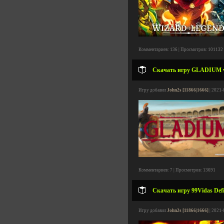
Комментариев: 136 | Просмотров: 101132
Скачать игру GLADIUM v1.
Игру добавил
John2s [11866|1666]
| 2021-
Комментариев: 7 | Просмотров: 13691
Скачать игру 99Vidas Defin
Игру добавил
John2s [11866|1666]
| 2021-