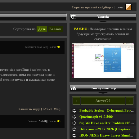
Скрыть правый сайдбар »
| Тема:
Youtube
Сортировка по
Дате
Баллам
ВАЖНО:
Некоторые плагины в вашем
браузере могут скрывать ссылки на
скачивание.
Рейтинга пока нет | Баллы:
91
тро side-scrolling beat 'em up, в
головорезов, пока он покупал пиво и
ой след из трупов и выслеживая свою
Топ лучших игр
«
Август'26
»
Скачать игру (123.70 Мб.)
Probably Stolen - Cyberpunk Pawnshop Simulator v048c [Playtest]
Quasimorph v1.0.566s
Рейтинг:
9.4 (8)
| Баллы:
85
Sir, We Have an Orc Problem v05.08.2026
Deltarune v29.07.2026 [Chapters 1-5] / + RUS [Chapters 1-5]
IRON NEST: Heavy Turret Simulator v1.0a