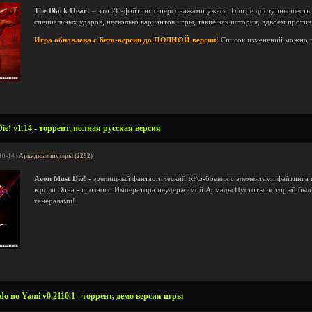
The Black Heart
– это 2D-файтинг с персонажами ужаса. В игре доступны шесть 
специальных ударов, несколько вариантов игры, такие как история, вдвоём против
Игра обновлена с Бета-версии до ПОЛНОЙ версии!
Список изменений можно 
e! v1.14 - торрент, полная русская версия
10-14 |
Аркадные шутеры (2292)
Aeon Must Die!
- зрелищный фантастический RPG-боевик с элементами файтинга 
в роли Эона - грозного Императора неудержимой Армады Пустоты, который был 
генералами!
do no Yami v0.2110.1 - торрент, демо версия игры