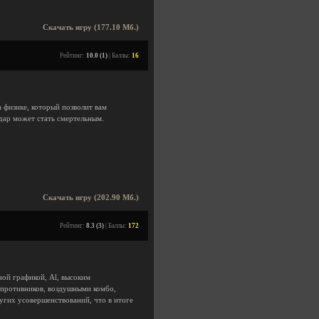
Скачать игру (177.10 Мб.)
Рейтинг:
10.0 (1)
| Баллы:
16
 физике, который позволит вам
удар может стать смертельным.
Скачать игру (202.90 Мб.)
Рейтинг:
8.3 (3)
| Баллы:
172
ой графикой, Al, высоким
 противников, воздушными комбо,
гих усовершенствований, что в итоге