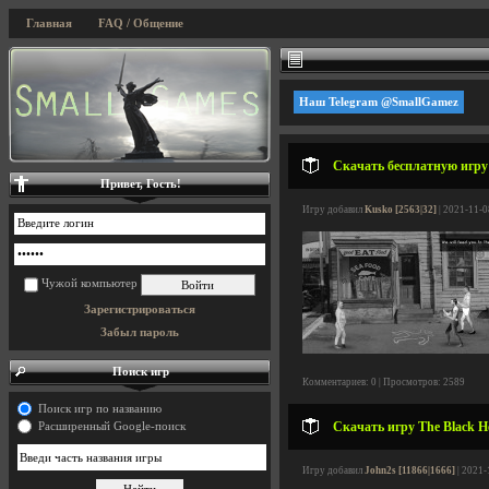
Главная
FAQ / Общение
Наш Telegram @SmallGamez
Скачать бесплатную игру B
Привет, Гость!
Игру добавил
Kusko [2563|32]
| 2021-11-0
Чужой компьютер
Зарегистрироваться
Забыл пароль
Поиск игр
Комментариев: 0 | Просмотров: 2589
Поиск игр по названию
Скачать игру The Black Hea
Расширенный Google-поиск
Игру добавил
John2s [11866|1666]
| 2021-