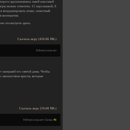
торого вдохновлялись такой классикой
ей игры можно отметить: 11 персонажей, 6
 и координировать атаки, сюжетный
я кооператив.
жно посмотреть
здесь
.
Скачать игру (426.06 Мб.)
Рейтинга пока нет
 от запершей его святой девы. Чтобы
я с множеством врагов, которые
Скачать игру (54.60 Мб.)
Рейтинга пока нет | Баллы:
91