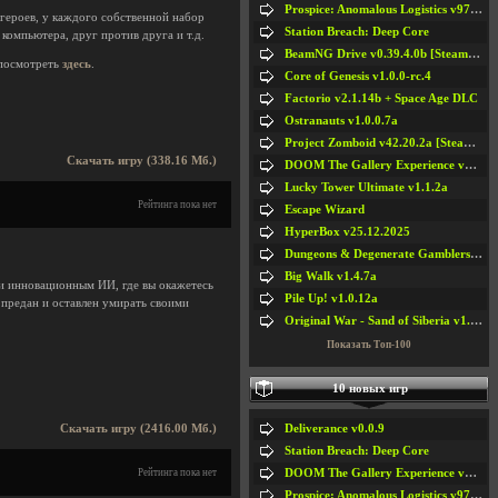
Prospice: Anomalous Logistics v97 [Playtest]
героев, у каждого собственной набор
Station Breach: Deep Core
 компьютера, друг против друга и т.д.
BeamNG Drive v0.39.4.0b [Steam Early Access]
посмотреть
здесь
.
Core of Genesis v1.0.0-rc.4
Factorio v2.1.14b + Space Age DLC
Ostranauts v1.0.0.7a
Project Zomboid v42.20.2a [Steam Early Access]
Скачать игру (338.16 Мб.)
DOOM The Gallery Experience v1.4.2
Lucky Tower Ultimate v1.1.2a
Рейтинга пока нет
Escape Wizard
HyperBox v25.12.2025
Dungeons & Degenerate Gamblers v2.0.2a
Big Walk v1.4.7a
и инновационным ИИ, где вы окажетесь
Pile Up! v1.0.12a
предан и оставлен умирать своими
Original War - Sand of Siberia v1.6.30
Показать Топ-100
10 новых игр
Deliverance v0.0.9
Скачать игру (2416.00 Мб.)
Station Breach: Deep Core
DOOM The Gallery Experience v1.4.2
Рейтинга пока нет
Prospice: Anomalous Logistics v97 [Playtest]