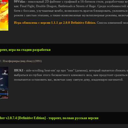
99Vidas
- пиксельный 2D файтинг с графикой в 16-битном стиле, разработчики ко
как: Final Fight, Double Dragon, Battletoads и Streets of Rage. Среди особенност
битв с боссами, улучшаемые комбо, возможность врагов блокировать, уклоняться
режим с шестью этапами, а также всевозможные мультиплеерные режимы, включа
Игра обновлена с версии 1.1.1 до 2.0.0 Definitive Edition.
Список изменений мо
рент, игра на стадии разработки
8 |
Платформеры (вид сбоку) (3991)
IBUKI
- side-scrolling beat-em' up про "они" (демона), который пытается сбежать
выбраться из глубин этого бесконечного кленового леса, вам предстоит сразитьс
попытаются остановить вас, включая саму святую деву, владеющую нагинатой.
her v2.0.7.4 [Definitive Edition] - торрент, полная русская версия