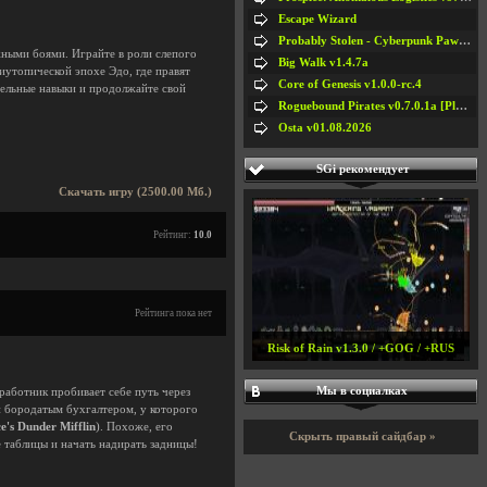
Escape Wizard
Probably Stolen - Cyberpunk Pawnshop Simulator v048c [Playtest]
ными боями. Играйте в роли слепого
Big Walk v1.4.7a
иутопической эпохе Эдо, где правят
Core of Genesis v1.0.0-rc.4
ельные навыки и продолжайте свой
Roguebound Pirates v0.7.0.1a [Playtest]
Osta v01.08.2026
SGi рекомендует
Скачать игру (2500.00 Мб.)
Рейтинг:
10.0
Рейтинга пока нет
Risk of Rain v1.3.0 / +GOG / +RUS
Мы в социалках
работник пробивает себе путь через
и бородатым бухгалтером, у которого
e's Dunder Mifflin
). Похоже, его
Скрыть правый сайдбар »
 таблицы и начать надирать задницы!