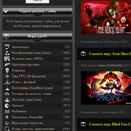
Скрыть рекламу с сайта
Чтоб скрыть всю рекламу с сайта, для начала
необходимо
зарегистрироваться
.
Игры для PC
Комментариев: 21 | Просмотров: 39284
Арканоиды
155
Платформеры (вид сбоку)
3991
Скачать игру Aeon Must Di
Ролевые игры (RPG)
3507
Аркадные шутеры
2292
Игру добавил
John2s [11866|1666]
| 2021-
Хорроры
1885
Тир, FPS, 3D-бродилки
4015
Игры с физикой
1308
Песочницы (Sandbox-игры)
1404
Техника на колесах, гонки
1223
Леталки, скроллеры
1029
Аркады
3070
Файтинги
625
Комментариев: 1 | Просмотров: 3688
Текстовые, Roguelike
1701
Визуальные новеллы
215
Скачать игру Blind Fate E
Я ищу, квесты, приключения
6441