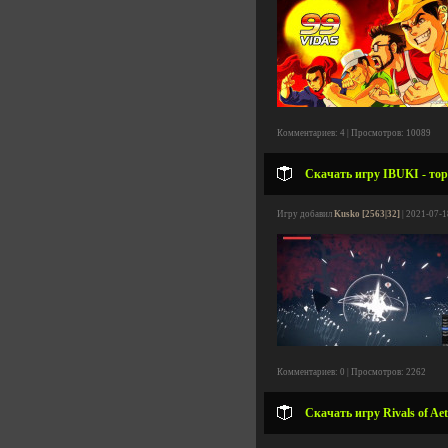
Комментариев: 4 | Просмотров: 10089
Скачать игру IBUKI - тор
Игру добавил
Kusko [2563|32]
| 2021-07-1
Комментариев: 0 | Просмотров: 2262
Скачать игру Rivals of Aet