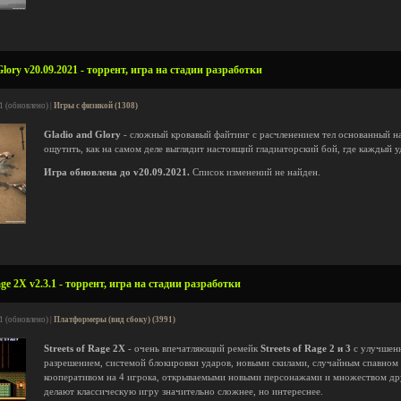
lory v20.09.2021 - торрент, игра на стадии разработки
1 (обновлено) |
Игры с физикой (1308)
Gladio and Glory
- сложный кровавый файтинг с расчленением тел основанный на
ощутить, как на самом деле выглядит настоящий гладиаторский бой, где каждый 
Игра обновлена до v20.09.2021.
Список изменений не найден.
ge 2X v2.3.1 - торрент, игра на стадии разработки
1 (обновлено) |
Платформеры (вид сбоку) (3991)
Streets of Rage 2X
- очень впечатляющий ремейк
Streets of Rage 2 и 3
с улучшенн
разрешением, системой блокировки ударов, новыми скилами, случайным спавном
кооперативом на 4 игрока, открываемыми новыми персонажами и множеством дру
делают классическую игру значительно сложнее, но интереснее.