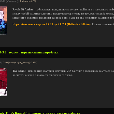
05-12 (обновлено) |
Файтинги (625)
Rivals Of Aether
- набирающий популярность сетевой файтинг от известного ге
между собой сразятся существа, представляющие одну из четырех стихий: землю, 
множество режимов: поединки один на один и два на два, сюжетная кампания и б
Игра обновлена с версии 1.4.21 до 2.0.7.4 (Definitive Edition).
Список изменени
0.3.8 - торрент, игра на стадии разработки
8 |
Платформеры (вид сбоку) (3991)
Two Strike
- невероятно крутой и жестокий 2D-файтинг о сражениях самураев на 
достаточно всего одного своевременного удара.
ach: Fury's Rage v0.1 - торрент, игра на стадии разработки