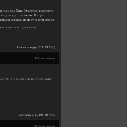
ймдизайнера
Дэна Форнейса
, в котором
воду, воздух или огонь. В игре
итвы на выживание против волн врагов.
й можно посмотреть
здесь
.
Скачать игру (276.19 Мб.)
Рейтинга пока нет
мечах, в котором для победы в раунде
Скачать игру (98.10 Мб.)
Рейтинга пока нет