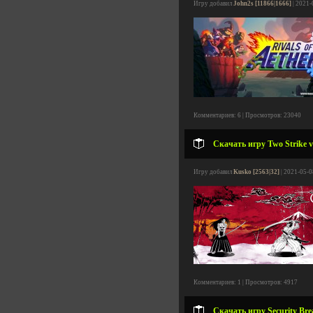
Игру добавил
John2s [11866|1666]
| 2021-
Комментариев: 6 | Просмотров: 23040
Скачать игру Two Strike v
Игру добавил
Kusko [2563|32]
| 2021-05-0
Комментариев: 1 | Просмотров: 4917
Скачать игру Security Bre