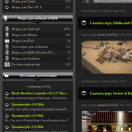
Игры для Linux
239
Игры для Mac OS X
272
Комментариев: 0 | Просмотров: 3250
Игры для мобилок и КПК
Скачать игру Gladio and G
Игры для Android
1683
Игры для iPhone
309
Игру добавил
Kusko [2563|32]
| 2021-09-2
Игры для iPad
24
Java-игры для мобилки
231
Игры для КПК (Pocket PC)
78
Игры для Symbian
51
Русские версии игр
563
Последние комментарии
Комментариев: 3 | Просмотров: 17417
+ сообщения из FAQ
Скачать игру Streets of Ra
Battle Brothers Legends v19.3.27 Rus / + Battle Brothers Legends v19.3.39 Eng
Можно пояснительную бригаду. Эти монетки, они в ка
Quasimorph v1.0.566s
Игру добавил
Kusko [2563|32]
| 2021-09-1
онлайн чат сайта откройте(правый нижний угол экран
Quasimorph v1.0.566s
No, I'm not a Humanhttps://small-games.info/?
Quasimorph v1.0.566s
Спокуха...подождите недельку...пока админов отпуст