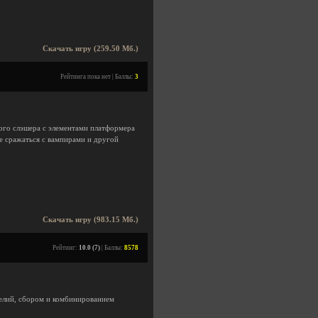
Скачать игру (259.50 Мб.)
Рейтинга пока нет | Баллы:
3
ого слэшера с элементами платформера
те сражаться с вампирами и другой
Скачать игру (983.15 Мб.)
Рейтинг:
10.0 (7)
| Баллы:
8578
елий, сбором и комбинированием