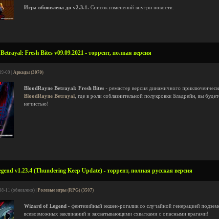
Игра обновлена до v2.3.1.
Список изменений внутри новости.
etrayal: Fresh Bites v09.09.2021 - торрент, полная версия
09-09 |
Аркады (3070)
BloodRayne Betrayal: Fresh Bites
- ремастер версия динамичного приключенческ
BloodRayne Betrayal
, где в роли соблазнительной полукровки Бладрейн, вы буде
нечистью!
gend v1.23.4 (Thundering Keep Update) - торрент, полная русская версия
08-11 (обновлено) |
Ролевые игры (RPG) (3507)
Wizard of Legend
- фентезийный экшен-рогалик со случайной генерацией подзем
всевозможных заклинаний и захватывающими схватками с опасными врагами!