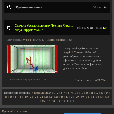
Обратите внимание
Рейтинг:
10.0
Скачать бесплатную игру Teenage Mutant
Рейтинг:
9.5 (28)
| Баллы:
179
Ninja Puppets v0.1.7b
Игру добавил
iXy [762|44]
| 2008-12-11 |
Игры с физикой (1308)
Воздушный файтинг в стиле
Ragdoll Masters
. Геймплей
разнообразят красивые slo-mo
эффекты и наличие холодного
оружия. Всем фанам физических
движков - must have.
Комментариев: 90 | Просмотров: 70367
Скачать игру (5.40 Мб.)
Перейти на страницу:
< Предыдущая
|
1
|
2
|
3
|
4
|
5
|
6
|
7
|
8
|
9
|
10
|
11
|
12
|
13
|
14
|
15
|
16
|
17
|
18
|
19
|
20
|
21
|
22
|
23
|
24
|
25
|
26
|
27
|
28
|
29
|
30
|
31
|
32
|
33
|
34
|
35
|
36
|
37
|
38
|
39
|
40
| [41] |
Правообладателям