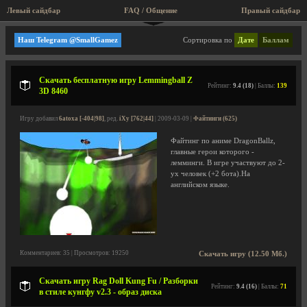
Левый сайдбар
FAQ / Общение
Правый сайдбар
Файтинги
Наш Telegram @SmallGamez
Сортировка по
Дате
Баллам
Скачать бесплатную игру Lemmingball Z
Рейтинг:
9.4 (18)
| Баллы:
139
3D 8460
Игру добавил
6atoxa [-404|98]
, ред.
iXy [762|44]
| 2009-03-09 |
Файтинги (625)
Файтинг по аниме DragonBallz,
главные герои которого -
лемминги. В игре участвуют до 2-
ух человек (+2 бота).На
английском языке.
Комментариев: 35 | Просмотров: 19250
Скачать игру (12.50 Мб.)
Скачать игру Rag Doll Kung Fu / Разборки
Рейтинг:
9.4 (16)
| Баллы:
71
в стиле кунгфу v2.3 - образ диска