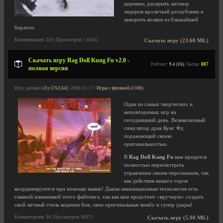
деревню, раскрыть заговор
лидеров кроличьей республики и
заморить волков из ближайшей
берлоги.
Комментариев: 250 | Просмотров: 116542
Скачать игру (23.60 Мб.)
Скачать игру Rag Doll Kung Fu v2.0 -
Рейтинг:
9.4 (16)
| Баллы:
887
полная версия
Игру добавил
iXy [762|44]
| 2008-12-17 |
Игры с физикой (1308)
Одна из самых творческих и
неповторимых игр на
сегодняшний день. Великолепный
симулятор драк Кунг Фу,
поражающий своею
оригинальностью.
В
Rag Doll Kung Fu
вам придется
полностью пересмотреть
управление своим персонажем, так
как действия вашего героя
координируются при помощи мыши! Даная инновационная технология есть
главной изюминкой этого файтинга, так как вам предстоит «вручную» создать
свой личный стиль ведения боя, свои оригинальные комбо и супер удары!
Комментариев: 34 | Просмотров: 66971
Скачать игру (5.90 Мб.)