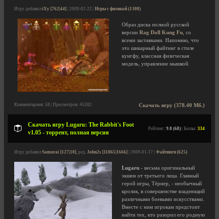
Игру добавил
iXy [762|44]
| 2009-02-22 |
Игры с физикой (1308)
Образ диска полной русской
версии
Rag Doll Kung Fu
, со
всеми заставками. Напомню, что
это шикарный файтинг в стиле
кунгфу, классная физическая
модель, управление мышкой.
Комментариев: 58 | Просмотров: 45382
Скачать игру (378.40 Мб.)
Скачать игру Lugaru: The Rabbit's Foot
Рейтинг:
9.8 (68)
| Баллы:
334
v1.05 - торрент, полная версия
Игру добавил
Samurai [127|10]
, ред.
John2s [11865|1666]
| 2009-01-17 |
Файтинги (625)
Lugaru
- весьма оригинальный
экшен от третьего лица. Главный
герой игры, Тёрнер, - необычный
кролик, в совершенстве владеющий
различными боевыми искусствами.
Вместе с ним игрокам предстоит
найти тех, кто разорил его родную