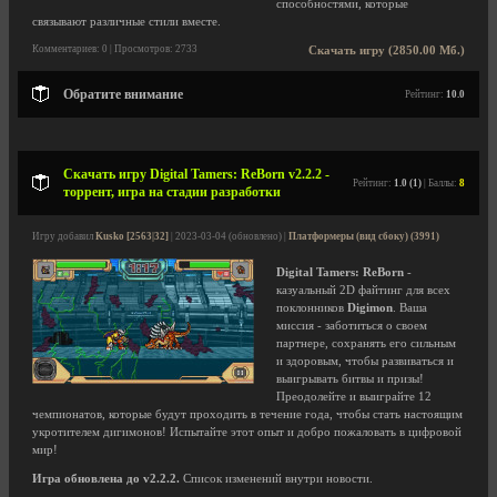
способностями, которые
связывают различные стили вместе.
Комментариев: 0 | Просмотров: 2733
Скачать игру (2850.00 Мб.)
Обратите внимание
Рейтинг:
10.0
Скачать игру Digital Tamers: ReBorn v2.2.2 -
Рейтинг:
1.0 (1)
| Баллы:
8
торрент, игра на стадии разработки
Игру добавил
Kusko [2563|32]
| 2023-03-04 (обновлено) |
Платформеры (вид сбоку) (3991)
Digital Tamers: ReBorn
-
казуальный 2D файтинг для всех
поклонников
Digimon
. Ваша
миссия - заботиться о своем
партнере, сохранять его сильным
и здоровым, чтобы развиваться и
выигрывать битвы и призы!
Преодолейте и выиграйте 12
чемпионатов, которые будут проходить в течение года, чтобы стать настоящим
укротителем дигимонов! Испытайте этот опыт и добро пожаловать в цифровой
мир!
Игра обновлена до v2.2.2.
Список изменений внутри новости.