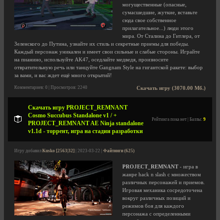
могущественные (опасные,
сумасшедшие, жуткие, вставьте
сюда свое собственное
прилагательное...) люди этого
мира. От Сталина до Гитлера, от
Зеленского до Путина, узнайте их стиль и секретные приемы для победы.
Каждый персонаж уникален и имеет свои сильные и слабые стороны. Играйте
на пианино, используйте AK47, оседлайте медведя, произносите
отвратительную речь или танцуйте Gangnam Style на гигантской ракете: выбор
за вами, и вас ждет ещё много открытий!
Комментариев: 0 | Просмотров: 2240
Скачать игру (3070.00 Мб.)
Скачать игру PROJECT_REMNANT
Cosmo Succubus Standalone v1 / +
Рейтинга пока нет | Баллы:
9
PROJECT_REMNANT AE Ninja standalone
v1.1d - торрент, игра на стадии разработки
Игру добавил
Kusko [2563|32]
| 2023-03-22 |
Файтинги (625)
PROJECT_REMNANT
- игра в
жанре hack n slash с множеством
различных персонажей и приемов.
Игровая механика сосредоточена
вокруг различных позиций и
режимов боя для каждого
персонажа с определенными