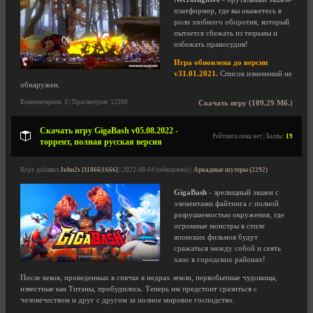
платформер, где вы окажетесь в
роли злобного оборотня, который
пытается сбежать из тюрьмы и
избежать правосудия!
Игра обновлена до версии
v31.01.2021.
Список изменений не
обнаружен.
Комментариев: 3 | Просмотров: 12398
Скачать игру (109.29 Мб.)
Скачать игру GigaBash v05.08.2022 -
Рейтинга пока нет | Баллы:
19
торрент, полная русская версия
Игру добавил
John2s [11866|1666]
| 2022-08-04 (обновлено) |
Аркадные шутеры (2292)
GigaBash
- зрелищный экшен с
элементами файтинга с полной
разрушаемостью окружения, где
огромные монстры в стиле
японских фильмов будут
сражаться между собой и сеять
хаос в городских районах!
После веков, проведенных в спячке в недрах земли, первобытные чудовища,
известные как Титаны, пробудились. Теперь им предстоит сразиться с
человечеством и друг с другом за полное мировое господство.