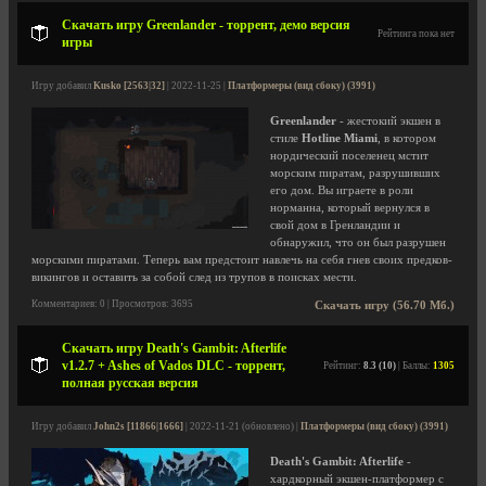
Скачать игру Greenlander - торрент, демо версия
Рейтинга пока нет
игры
Игру добавил
Kusko [2563|32]
| 2022-11-25 |
Платформеры (вид сбоку) (3991)
Greenlander
- жестокий экшен в
стиле
Hotline Miami
, в котором
нордический поселенец мстит
морским пиратам, разрушивших
его дом. Вы играете в роли
норманна, который вернулся в
свой дом в Гренландии и
обнаружил, что он был разрушен
морскими пиратами. Теперь вам предстоит навлечь на себя гнев своих предков-
викингов и оставить за собой след из трупов в поисках мести.
Комментариев: 0 | Просмотров: 3695
Скачать игру (56.70 Мб.)
Скачать игру Death's Gambit: Afterlife
v1.2.7 + Ashes of Vados DLC - торрент,
Рейтинг:
8.3 (10)
| Баллы:
1305
полная русская версия
Игру добавил
John2s [11866|1666]
| 2022-11-21 (обновлено) |
Платформеры (вид сбоку) (3991)
Death's Gambit: Afterlife
-
хардкорный экшен-платформер с