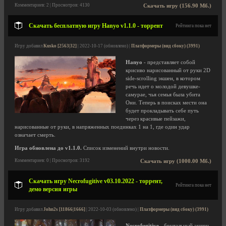
Комментариев: 2 | Просмотров: 4130
Скачать игру (156.90 Мб.)
Скачать бесплатную игру Hanyo v1.1.0 - торрент
Рейтинга пока нет
Игру добавил
Kusko [2563|32]
| 2022-10-17 (обновлено) |
Платформеры (вид сбоку) (3991)
Hanyo
- представляет собой
крисиво нарисованный от руки 2D
side-scrolling экшен, в котором
речь идет о молодой девушке-
самурае, чья семья была убита
Они. Теперь в поисках мести она
будет прокладывать себе путь
через красивые пейзажи,
нарисованные от руки, в напряженных поединках 1 на 1, где один удар
означает смерть.
Игра обновлена до v1.1.0.
Список изменений внутри новости.
Комментариев: 0 | Просмотров: 3192
Скачать игру (1000.00 Мб.)
Скачать игру Necrofugitive v03.10.2022 - торрент,
Рейтинга пока нет
демо версия игры
Игру добавил
John2s [11866|1666]
| 2022-10-03 (обновлено) |
Платформеры (вид сбоку) (3991)
Necrofugitive
- брутальный экшен-