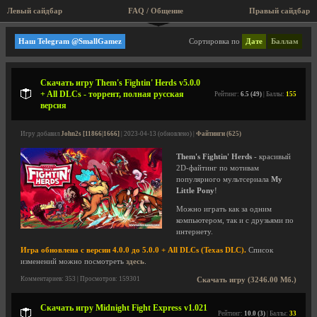
Левый сайдбар
FAQ / Общение
Пра
Файтинги
Наш Telegram @SmallGamez
Сортировка по
Дате
Баллам
Скачать игру Them's Fightin' Herds v5.0.0
+ All DLCs - торрент, полная русская
Рейтинг:
6.5 (49)
| Баллы:
155
версия
Игру добавил
John2s [11866|1666]
| 2023-04-13 (обновлено) |
Файтинги (625)
Them's Fightin' Herds
- красивый
2D-файтинг по мотивам
популярного мультсериала
My
Little Pony
!
Можно играть как за одним
компьютером, так и с друзьями по
интернету.
Игра обновлена с версии 4.0.0 до 5.0.0 + All DLCs (Texas DLC).
Список
изменений можно посмотреть
здесь
.
Комментариев: 353 | Просмотров: 159301
Скачать игру (3246.00 Мб.)
Скачать игру Midnight Fight Express v1.021
Рейтинг:
10.0 (3)
| Баллы:
33