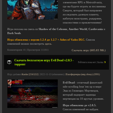
элементами RPG и Metroidvania,
где вы будете играть за посланника
Смерти, который был направлен
исследовать далекую планету,
набитую монстрами, рыцарями,
опасностями и приключениями!
Игра похожа на смесь из
Shadow of the Colossus
,
Another World
,
Castlevania
и
Dark Souls
.
Игра обновлена с версии 1.2.4 до 1.2.7 + Ashes of Vados DLC.
Список
изменений можно посмотреть
здесь
.
Комментариев: 41 | Просмотров: 111911
Скачать игру (605.03 Мб.)
Скачать бесплатную игру Evil Dead v2.0.5 -
Рейтинга пока нет | Баллы:
9
торрент
Игру добавил
Kusko [2563|32]
| 2022-11-13 (обновлено) |
Платформеры (вид сбоку) (3991)
Evil Dead
- отличный фанатский
side-scrolling beat 'em up в мире
Эша из Зловещих Мертвецов,
который надирает задницы
мертвецам на 10 крутых уровнях.
Игра обновлена до v2.0.5.
Список изменений не найден.