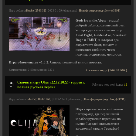
Игру добавил
Kusko [2563|32]
| 2023-01-09 (обновлено) |
Платформеры (вид сбоку) (3991)
Gods from the Abyss
- старый
добрый сайд-скроллинговый beat
'em up в духе классических игр
Final Fight
,
Golden Axe
,
Streets of
Rage
и
TMNT
, в котором два
оккультиста бьют, пинают и
прорезают свой путь через
полчища элдритских монстров.
Игра обновлена до v1.0.2.
Список изменений внутри новости.
Комментариев: 0 | Просмотров: 3371
Скачать игру (144.00 Мб.)
Скачать игру Olija v22.12.2022 - торрент,
Рейтинга пока нет | Баллы:
10
полная русская версия
Игру добавил
John2s [11866|1666]
| 2022-12-21 (обновлено) |
Платформеры (вид сбоку) (3991)
Olija
- приключенческий экшен-
платформер, где переживший
кораблекрушение персонаж по
имени Фарадей оказывается в
загадочной стране Террафаг!