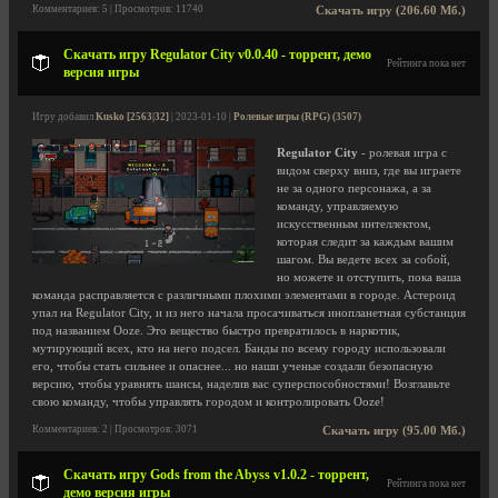
Комментариев: 5 | Просмотров: 11740
Скачать игру (206.60 Мб.)
Скачать игру Regulator City v0.0.40 - торрент, демо
Рейтинга пока нет
версия игры
Игру добавил
Kusko [2563|32]
| 2023-01-10 |
Ролевые игры (RPG) (3507)
Regulator City
- ролевая игра с
видом сверху вниз, где вы играете
не за одного персонажа, а за
команду, управляемую
искусственным интеллектом,
которая следит за каждым вашим
шагом. Вы ведете всех за собой,
но можете и отступить, пока ваша
команда расправляется с различными плохими элементами в городе. Астероид
упал на Regulator City, и из него начала просачиваться инопланетная субстанция
под названием Ooze. Это вещество быстро превратилось в наркотик,
мутирующий всех, кто на него подсел. Банды по всему городу использовали
его, чтобы стать сильнее и опаснее... но наши ученые создали безопасную
версию, чтобы уравнять шансы, наделив вас суперспособностями! Возглавьте
свою команду, чтобы управлять городом и контролировать Ooze!
Комментариев: 2 | Просмотров: 3071
Скачать игру (95.00 Мб.)
Скачать игру Gods from the Abyss v1.0.2 - торрент,
Рейтинга пока нет
демо версия игры