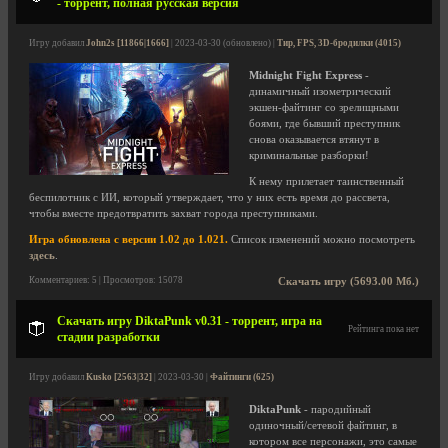
- торрент, полная русская версия
Игру добавил
John2s [11866|1666]
| 2023-03-30 (обновлено) |
Тир, FPS, 3D-бродилки (4015)
Midnight Fight Express
-
динамичный изометрический
экшен-файтинг со зрелищными
боями, где бывший преступник
снова оказывается втянут в
криминальные разборки!
К нему прилетает таинственный
беспилотник с ИИ, который утверждает, что у них есть время до рассвета,
чтобы вместе предотвратить захват города преступниками.
Игра обновлена с версии 1.02 до 1.021.
Список изменений можно посмотреть
здесь
.
Комментариев: 5 | Просмотров: 15078
Скачать игру (5693.00 Мб.)
Скачать игру DiktaPunk v0.31 - торрент, игра на
Рейтинга пока нет
стадии разработки
Игру добавил
Kusko [2563|32]
| 2023-03-30 |
Файтинги (625)
DiktaPunk
- пародийный
одиночный/сетевой файтинг, в
котором все персонажи, это самые