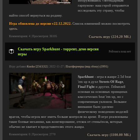
Вооружившись «легендарным
гарпуном» наш герой отправится
исследовать эту страну, чтобы
найти способ вернуться на родину.
Игра обновлена до версии v22.12.2022.
Список изменений можно посмотреть
здесь
.
Комментариев: 4 | Просмотров: 36105
Скачать игру (224.20 Мб.)
Скачать игру Sparkhunt - торрент, демо версия
Рейтинга пока нет
игры
Игру добавил
Kusko [2563|32]
| 2022-11-27 |
Платформеры (вид сбоку) (3991)
Sparkhunt
- игра в жанре 2.5d beat
'em up в духе
Streets Of Rage
,
Final Fight
и других. Геймплей
основан на основных принципах
классических beat 'em up, но с
современным уклоном. Большое
внимание было уделено
физическому поведению моделей
врагов, чтобы игрок мог иметь больше контроля на арене. В игре реализованы
такие боевые механики, как жонглирование, отскок от стены/пола, которых
обычно не хватает в представителях этого жанра.
Комментариев: 0 | Просмотров: 2770
Скачать игру (1100.00 Мб.)