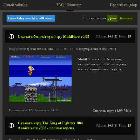
Левый сайдбар
FAQ / Общение
Правый сайдбар
Файтинги
Наш Telegram @SmallGamez
Сортировка по
Дате
Баллам
Скачать бесплатную игру MultiHero v0.93
Рейтинг:
10.0 (5)
| Баллы:
25
Игру добавил
Igromanka [2371|145]
| 2010-09-16 |
Платформеры (вид сбоку) (3991)
MultiHero
– это 2D-файтинг,
который по достоинству оценят
все поклонники этого жанра.
Комментариев: 12 | Просмотров: 14322
Скачать игру (4.99 Мб.)
Скачать игру The King of Fighters 10th
Рейтинг:
10.0 (6)
| Баллы:
15
Anniversary 2005 - полная версия