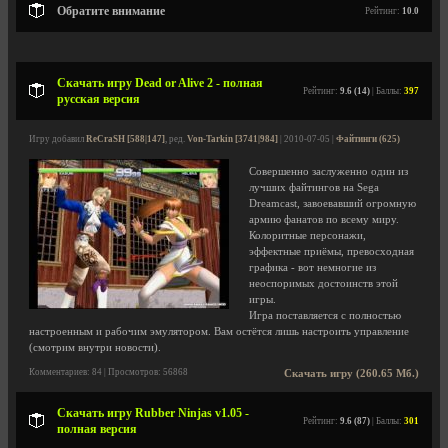
Обратите внимание
Рейтинг:
10.0
Скачать игру Dead or Alive 2 - полная
Рейтинг:
9.6 (14)
| Баллы:
397
русская версия
Игру добавил
ReCraSH [588|147]
, ред.
Von-Tarkin [3741|984]
| 2010-07-05 |
Файтинги (625)
Совершенно заслуженно один из
лучших файтингов на Sega
Dreamcast, завоевавший огромную
армию фанатов по всему миру.
Колоритные персонажи,
эффектные приёмы, превосходная
графика - вот немногие из
неоспоримых достоинств этой
игры.
Игра поставляется с полностью
настроенным и рабочим эмулятором. Вам остётся лишь настроить управление
(смотрим внутри новости).
Комментариев: 84 | Просмотров: 56868
Скачать игру (260.65 Мб.)
Скачать игру Rubber Ninjas v1.05 -
Рейтинг:
9.6 (87)
| Баллы:
301
полная версия