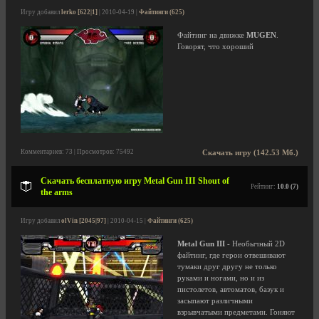
Игру добавил
lerko [622|1]
| 2010-04-19 |
Файтинги (625)
Файтинг на движке
MUGEN
.
Говорят, что хороший
Комментариев: 73 | Просмотров: 75492
Скачать игру (142.53 Мб.)
Скачать бесплатную игру Metal Gun III Shout of
Рейтинг:
10.0 (7)
the arms
Игру добавил
olVin [2045|97]
| 2010-04-15 |
Файтинги (625)
Metal Gun III
- Необычный 2D
файтинг, где герои отвешивают
тумаки друг другу не только
руками и ногами, но и из
пистолетов, автоматов, базук и
засыпают различными
взрывчатыми предметами. Гоняют