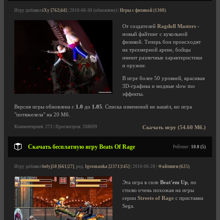
Игру добавил
iXy [762|44]
| 2010-06-30 (обновлено) |
Игры с физикой (1308)
От создателей
Ragdoll Masters
-
новый файтинг с кукольной
физикой. Теперь бои происходят
на трехмерной арене, бойцы
имеют различные характеристики
и оружие.
В игре более 50 уровней, красивая
3D-графика и модные slow mo
эффекты.
Версия игры обновлена с
1.0
до
1.05
. Списка изменений не нашёл, но игра
"потяжелела" на 20 Мб.
Комментариев: 273 | Просмотров: 208699
Скачать игру (54.60 Мб.)
Скачать бесплатную игру Beats Of Rage
Рейтинг:
10.0 (5)
Игру добавил
belyj50 [661|27]
, ред.
Igromanka [2371|145]
| 2010-06-28 |
Файтинги (625)
Эта игра в силе
Beat'em Up
, по
стилю очень похожая на игры
серии
Streets of Rage
с приставки
Sega.