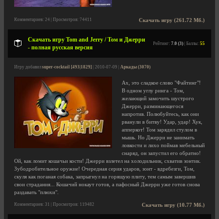
Комментариев: 24 | Просмотров: 74411
Скачать игру (261.72 Мб.)
Скачать игру Tom and Jerry / Том и Джерри
Рейтинг:
7.0 (3)
| Баллы:
55
- полная русская версия
Игру добавил
super-cocktail [493|1829]
| 2010-07-09 |
Аркады (3070)
Ах, это сладкое слово "Файтинг"!
В одном углу ринга - Том,
желающий замочить шустрого
Джерри, разминающегося
напротив. Полюбуйтесь, как они
рванули в битву! Удар, удар! Хук,
апперкот! Том зарядил стулом в
мышь. Но Джерри не занимать
ловкости и лихо поймав мебельный
снаряд, он запустил его обратно!
Ой, как ломит кошачьи кости! Джерри взлетел на холодильник, схватив зонтик.
Зубодробительное оружие! Очередная серия ударов, зонт - вдребезги, Том,
скуля как поганая собака, запрыгнул на горящую плиту, тем самым завершив
свои страдания... Кошачий нокаут готов, а пафосный Джерри уже готов снова
раздавать "плюхи".
Комментариев: 31 | Просмотров: 119482
Скачать игру (10.77 Мб.)