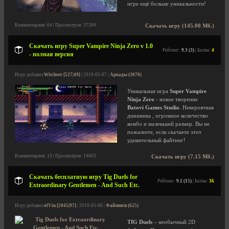
игре ещё больше уникальности!
Комментариев: 64 | Просмотров: 37394
Скачать игру (145.00 Мб.)
Скачать игру Super Vampire Ninja Zero v 1.0
Рейтинг:
9.3 (3)
| Баллы:
4
- полная версия
Игру добавил
Witcheer [527|49]
| 2010-05-07 |
Аркады (3070)
Уникальная игра
Super Vampire
Ninja Zero
- новое творение
Batovi Games Studio
. Невероятная
динамика , огромное количество
комбо и маленький размер. Вы не
пожалеете, если скачаете этот
удивительный файтинг!
Комментариев: 13 | Просмотров: 14603
Скачать игру (7.15 Мб.)
Скачать бесплатную игру Tig Duels for
Рейтинг:
9.1 (15)
| Баллы:
36
Extraordinary Gentlemen - And Such Etc.
Игру добавил
olVin [2045|97]
| 2010-05-06 |
Файтинги (625)
TIG Duels
– необычный 2D