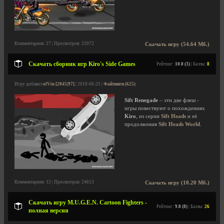
Комментариев: 27 | Просмотров: 22072
Скачать игру (54.64 Мб.)
Скачать сборник игр Kiro's Side Games
Рейтинг:
10.0 (3)
| Баллы:
8
Игру добавил
olVin [2045|97]
| 2010-06-25 |
Файтинги (625)
Sift Renegade
– эти две флеш -
игры повествуют о похождениях
Kiro
, из серии
Sift Heads
и её
продолжения
Sift Heads World
.
Комментариев: 12 | Просмотров: 24613
Скачать игру (10.20 Мб.)
Скачать игру M.U.G.E.N. Cartoon Fighters -
Рейтинг:
9.8 (8)
| Баллы:
26
полная версия