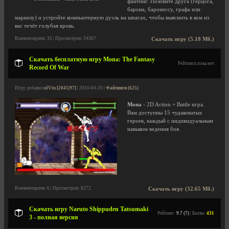
файтинг. Позовите друга (герцога,
барона, баронессу, графа или
маркизу) и устройте компьютерную дуэль на шпагах, чтобы выяснить в ком из
вас течёт голубая кровь.
Комментариев: 35 | Просмотров: 34307
Скачать игру (5.18 Мб.)
Скачать бесплатную игру Mona: The Fantasy
Рейтинга пока нет
Record Of War
Игру добавил
olVin [2045|97]
| 2010-04-20 |
Файтинги (625)
Mona
- 2D Action + Battle игра.
Вам доступны 15 чудаковатых
героев, каждый с индивидуальным
навыком ведения боя.
Комментариев: 6 | Просмотров: 8272
Скачать игру (32.65 Мб.)
Скачать игру Naruto Shippuden Tatsumaki
Рейтинг:
9.7 (7)
| Баллы:
431
3 - полная версия