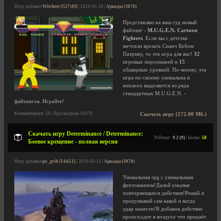
Игру добавил
Witcheer [527|49]
| 2010-05-28 |
Аркады (3070)
Представляю на ваш суд новый
файтинг -
M.U.G.E.N. Cartoon
Fighters
. Если вы с детства
мечтали врезать Спанч Бобом
Патрику, то эта игра для вас!
32
игровых персонажей и
15
обширных уровней. По-моему, эта
игра по-своему уникальна и
неплохо выделяется из ряда
стандартных M.U.G.E.N. -
файтингов. Играйте!
Комментариев: 59 | Просмотров: 43370
Скачать игру (172.00 Мб.)
Скачать игру Determinance / Determinance:
Рейтинг:
9.2 (9)
| Баллы:
50
Боевое крещение - полная версия
Игру добавил
po_grib [144|51]
| 2010-05-13 |
Аркады (3070)
Уникальная rpg с уникальным
фехтованием!Далой унылые
повторяющиеся действия!Решай и
придумывай сам какой и когда
удар нанести!В добавок действие
происходит в воздухе что придаёт