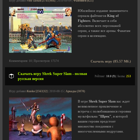
Игру добавил
Von-Tarkin [3741|984]
| 2010-09-04 |
Файтинги (625)
Юбилейное издание знаменитого
сериала файтингов
King of
Fighters
. Включает в себя
абсолютно всех персонажей
серии, а также все арены. Фанатам
серии в коллекцию.
Комментариев: 10 | Просмотров: 17574
Скачать игру (85.57 Мб.)
Скачать игру Shrek Super Slam - полная
Рейтинг:
10.0 (9)
| Баллы:
253
русская версия
Игру добавил
Kusko [2563|32]
| 2010-08-15 |
Аркады (3070)
В игре
Shrek Super Slam
вас ждет
великолепное приключение и
встреча с полюбившимися героями
мультфильма
"Шрек"
, в которой
вашим героям предстоит
множество поединков с
многочисленными недругами.