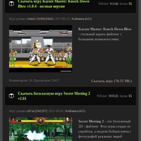
Скачать игру Karate Master: Knock Down
Рейтинг:
9.3 (4)
| Баллы:
35
Blow v1.0.4 - полная версия
Игру добавил
John2s [11866|1666]
| 2011-06-13 |
Файтинги (625)
Karate Master: Knock Down Blow
- стильный карате-файтинг с
большими возможностями.
Комментариев: 20 | Просмотров: 25427
Скачать игру (70.35 Мб.)
Скачать бесплатную игру Secret Meeting 2
Рейтинг:
10.0 (2)
| Баллы:
15
v1.61
Игру добавил
olVin [2045|97]
| 2011-06-05 |
Файтинги (625)
Secret Meeting 2
- это бесплатный
2D - файтинг. Фон игры создан из
спрайтов, а модели бойцов взяты с
фотографий реальных людей.