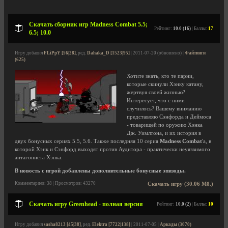
Скачать сборник игр Madness Combat 5.5;
Рейтинг:
10.0 (16)
| Баллы:
17
6.5; 10.0
Игру добавил
FLiPpY [56|28]
, ред.
Dahaka_D [1523|95]
| 2011-07-20 (обновлено) |
Файтинги
(625)
Хотите знать, кто те парни,
которые скинули Хэнку катану,
жертвуя своей жизнью?
Интересует, что с ними
случилось? Вашему вниманию
представляю Сэнфорда и Деймоса
- товарищей по оружию Хэнка
Дж. Уимлтона, и их история в
двух бонусных сериях 5.5, 5.6. Также последняя 10 серия
Madness Combat
'а, в
которой Хэнк и Сэнфорд выходят против Аудитора - практически неуязвимого
антагониста Хэнка.
В новость с игрой добавлены дополнительные бонусные эпизоды.
Комментариев: 38 | Просмотров: 43270
Скачать игру (30.06 Мб.)
Скачать игру Greenhead - полная версия
Рейтинг:
10.0 (2)
| Баллы:
10
Игру добавил
sasha8213 [45|38]
, ред.
Elektra [7722|138]
| 2011-07-05 |
Аркады (3070)