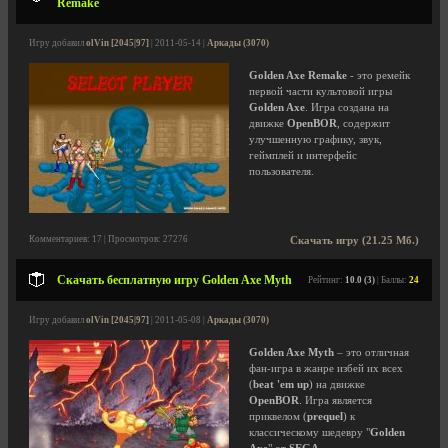
Remake
Игру добавил
olVin [2045|97]
| 2011-05-14 |
Аркады (3070)
Golden Axe Remake
- это ремейк
первой части культовой игры
Golden Axe
. Игра создана на
движке
OpenBOR
, содержит
улучшенную графику, звук,
геймплей и интерфейс
пользователя.
Комментариев: 17 | Просмотров: 27276
Скачать игру (21.25 Мб.)
Скачать бесплатную игру Golden Axe Myth
Рейтинг:
10.0 (3)
| Баллы:
24
Игру добавил
olVin [2045|97]
| 2011-05-08 |
Аркады (3070)
Golden Axe Myth
– это отличная
фан-игра в жанре избей их всех
(
beat 'em up
) на движке
OpenBOR
. Игра является
приквелом (
prequel
) к
классическому шедевру "
Golden