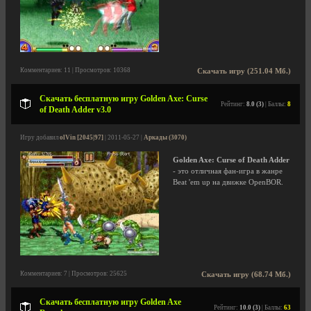
Комментариев: 11 | Просмотров: 10368
Скачать игру (251.04 Мб.)
Скачать бесплатную игру Golden Axe: Curse
Рейтинг:
8.0 (3)
| Баллы:
8
of Death Adder v3.0
Игру добавил
olVin [2045|97]
| 2011-05-27 |
Аркады (3070)
Golden Axe: Curse of Death Adder
- это отличная фан-игра в жанре
Beat 'em up на движке OpenBOR.
Комментариев: 7 | Просмотров: 25625
Скачать игру (68.74 Мб.)
Скачать бесплатную игру Golden Axe
Рейтинг:
10.0 (3)
| Баллы:
63