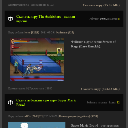
Комментариев: 68 | Просмотров: 45103
Скачать игру (95.96 Мб.)
Скачать игру The Asskickers - полная
Рейтинг:
10.0 (2)
| Баллы:
8
версия
Игру добавил
lerko [622|1]
| 2011-06-29 |
Файтинги (625)
Файтинг в духе серии
Streets of
Rage (Bare Knuckle)
.
Комментариев: 9 | Просмотров: 13680
Скачать игру (454.63 Мб.)
Скачать бесплатную игру Super Mario
Рейтинга пока нет | Баллы:
32
Brawl
Игру добавил
olVin [2045|97]
| 2011-06-26 |
Платформеры (вид сбоку) (3991)
Super Mario Brawl
– это красивая