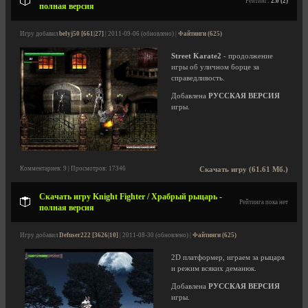
Рейтинг:
2.0 (2)
полная версия
Игру добавил
belyj50 [661|27]
| 2011-09-06 (обновлено) |
Файтинги (625)
Street Karate2
- продолжение
игры об уличном борце за
справедливость.
Добавлена
РУССКАЯ ВЕРСИЯ
игры.
Комментариев: 9 | Просмотров: 17346
Скачать игру (61.61 Мб.)
Скачать игру Knight Fighter / Храбрый рыцарь -
Рейтинга пока нет
полная версия
Игру добавил
Defuser222 [3626|10]
| 2011-08-30 (обновлено) |
Файтинги (625)
2D платформер, играем за рыцаря
и режим всяких деманюк.
Добавлена
РУССКАЯ ВЕРСИЯ
игры.