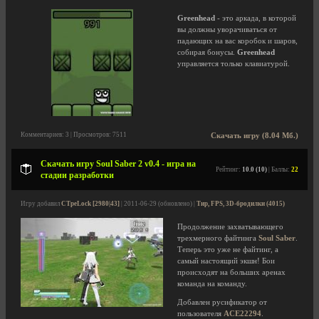
Greenhead
- это аркада, в которой
вы должны уворачиваться от
падающих на вас коробок и шаров,
собирая бонусы.
Greenhead
управляется только клавиатурой.
Комментариев: 3 | Просмотров: 7511
Скачать игру (8.04 Мб.)
Скачать игру Soul Saber 2 v0.4 - игра на
Рейтинг:
10.0 (10)
| Баллы:
22
стадии разработки
Игру добавил
CTpeLock [2980|43]
| 2011-06-29 (обновлено) |
Тир, FPS, 3D-бродилки (4015)
Продолжение захватывающего
трехмерного файтинга
Soul Saber
.
Теперь это уже не файтинг, а
самый настоящий экшн! Бои
происходят на больших аренах
команда на команду.
Добавлен русификатор от
пользователя
ACE22294
.