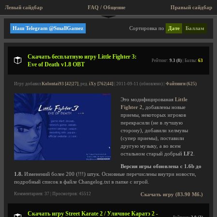
Левый сайдбар
FAQ / Общение
Правый сайдбар
Файтинги
Наш Telegram @SmallGamez
Сортировка по
Дате
Баллам
Скачать бесплатную игру Little Fighter 3:
Рейтинг:
9.3 (8)
| Баллы:
63
Eve of Death v1.8 OBT
Игру добавил
Kolontai93 [42|27]
, ред.
iXy [762|44]
| 2011-09-11 (обновлено) |
Файтинги (625)
Это модифицированая
Little
Fighter 2
, добавлены новые
приемы, некоторых игроков
перекрасили (не в лучшую
сторону), добавили хелмувы
(супер приемы), поставили
другую музыку, а во всем
остальном старый добрый
LF2
.
Версия игры обновлена с 1.6b до
1.8.
Изменений более 200 (!!!) штук. Основные перечислены внутри новости,
подробный список в файле Changelog.txt в папке с игрой.
Комментариев: 37 | Просмотров: 45512
Скачать игру (83.90 Мб.)
Скачать игру Street Karate 2 / Уличное Каратэ 2 -