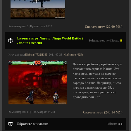
Комментариев: 6 | Просмотров: 8937
Скачать игру (22.00 Мб.)
Скачать игру Naruto: Ninja World Battle 2
Рейтинга пока нет | Баллы:
88
- полная версия
Игру добавил
Elektra [7722|138]
| 2011-07-28 |
Файтинги (625)
Данная игра была разработана для
поклонников сериала Naruto. Это
часть игры похожа на первую
часть, но только в ней всего стало
гораздо больше. Например, число
игроков увеличилось до 89, а
число арен, на которых можно
проводить бои - 46.
Комментариев: 11 | Просмотров: 44658
Скачать игру (243.14 Мб.)
Обратите внимание
Рейтинг:
10.0