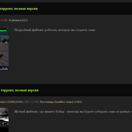
 торрент, полная версия
-11-08 |
Файтинги (625)
Подробный файтинг роботов, которых вы создаете сами.
 торрент, полная версия
ohn2s [11866|1666]
| 2011-11-08 |
Песочницы (Sandbox-игры) (1404)
Жуткий файтинг, где вашего бойца - монстра вы будете собирать сами из разных ч