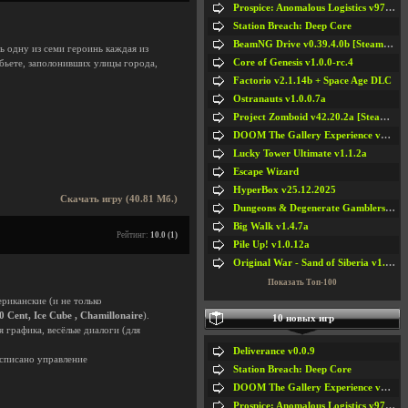
Prospice: Anomalous Logistics v97 [Playtest]
Station Breach: Deep Core
BeamNG Drive v0.39.4.0b [Steam Early Access]
ь одну из семи героинь каждая из
Core of Genesis v1.0.0-rc.4
 бьете, заполонивших улицы города,
Factorio v2.1.14b + Space Age DLC
Ostranauts v1.0.0.7a
Project Zomboid v42.20.2a [Steam Early Access]
DOOM The Gallery Experience v1.4.2
Lucky Tower Ultimate v1.1.2a
Escape Wizard
HyperBox v25.12.2025
Скачать игру (40.81 Мб.)
Dungeons & Degenerate Gamblers v2.0.2a
Big Walk v1.4.7a
Рейтинг:
10.0 (1)
Pile Up! v1.0.12a
Original War - Sand of Siberia v1.6.30
Показать Топ-100
риканские (и не только
0 Cent, Ice Cube , Chamillonaire
).
10 новых игр
 графика, весёлые диалоги (для
Deliverance v0.0.9
асписано управление
Station Breach: Deep Core
DOOM The Gallery Experience v1.4.2
Prospice: Anomalous Logistics v97 [Playtest]