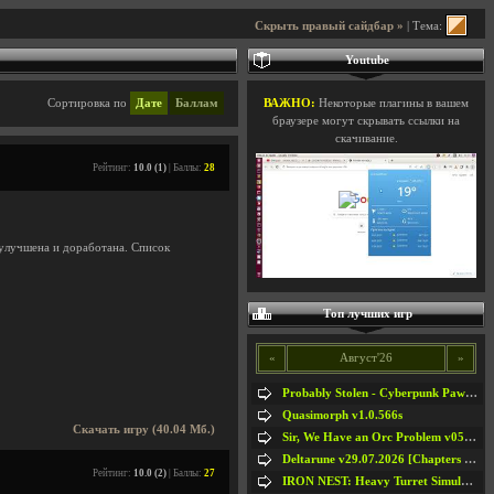
Скрыть правый сайдбар »
| Тема:
Youtube
Сортировка по
Дате
Баллам
ВАЖНО:
Некоторые плагины в вашем
браузере могут скрывать ссылки на
скачивание.
Рейтинг:
10.0 (1)
| Баллы:
28
улучшена и доработана. Список
Топ лучших игр
«
Август'26
»
Probably Stolen - Cyberpunk Pawnshop Simulator v048c [Playtest]
Quasimorph v1.0.566s
Скачать игру (40.04 Мб.)
Sir, We Have an Orc Problem v05.08.2026
Deltarune v29.07.2026 [Chapters 1-5] / + RUS [Chapters 1-5]
Рейтинг:
10.0 (2)
| Баллы:
27
IRON NEST: Heavy Turret Simulator v1.0a