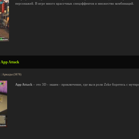
персонажей. В игре много красочных спецэффектов и множество комбинаций.
 App Attack
 |
Аркады (3070)
App Attack
– это 3D - экшен - приключение, где вы в роли Zeke боретесь с мут