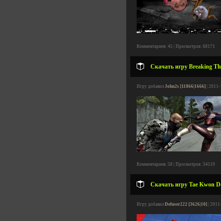
Комментариев: 45 | Просмотров: 68171
Скачать игру Breaking Th
Игру добавил
John2s [11866|1666]
| 2011-
Комментариев: 58 | Просмотров: 34519
Скачать игру Tae Kwon Do
Игру добавил
Defuser222 [3626|10]
| 2011