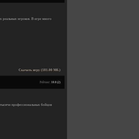
х реальных игроков. В игре много
Скачать игру (181.00 Мб.)
Рейтинг:
10.0 (2)
 тысячи профессиональных бойцов