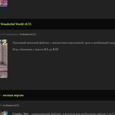
Wonderful World v0.55
11-22 (обновлено) |
Файтинги (625)
Ураганный японский файтинг с множеством персонажей, арен и комбинаций удар
Игра обновлена с версии
0.5
до
0.55
.
 - полная версия
9 |
Файтинги (625)
Cosplay War
- адреналиновый файтинг, в котором вам необходимо выбрав 1 из 3