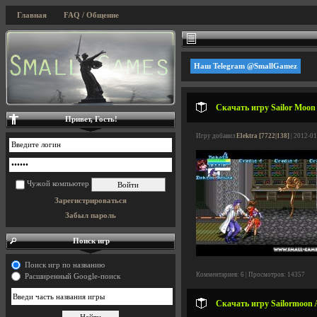
Главная
FAQ / Общение
Наш Telegram @SmallGamez
Скачать игру Sailor Moon A
Привет, Гость!
Игру добавил
Elektra [7722|138]
| 2012-01
Чужой компьютер
Зарегистрироваться
Забыл пароль
Поиск игр
Поиск игр по названию
Комментариев: 6 | Просмотров: 14357
Расширенный Google-поиск
Скачать игру Sailormoon Al