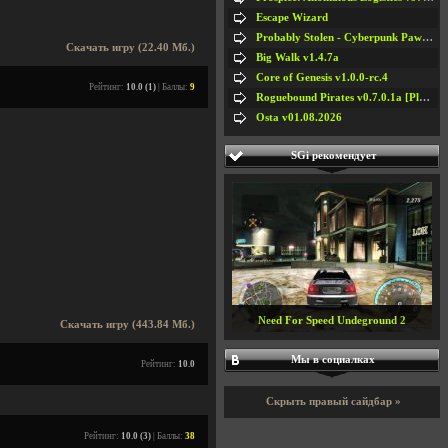
Escape Wizard
Probably Stolen - Cyberpunk Pawnshop Simulator v048c [Playtest]
Скачать игру (22.40 Мб.)
Big Walk v1.4.7a
Core of Genesis v1.0.0-rc.4
Рейтинг:
10.0 (1)
| Баллы:
9
Roguebound Pirates v0.7.0.1a [Playtest]
Osta v01.08.2026
SGi рекомендует
Need For Speed Undeground 2
Скачать игру (443.84 Мб.)
Мы в социалках
Рейтинг:
10.0
Скрыть правый сайдбар »
Рейтинг:
10.0 (3)
| Баллы:
38