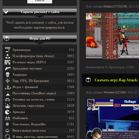
Игру добавил
Elektra [7722|138]
| 2012-01
Скрыть рекламу с сайта
Чтоб скрыть всю рекламу с сайта, для начала
необходимо
зарегистрироваться
.
Игры для PC
Арканоиды
155
Платформеры (вид сбоку)
3991
Ролевые игры (RPG)
3507
Комментариев: 9 | Просмотров: 17209
Аркадные шутеры
2292
Хорроры
1885
Скачать игру Rap Attack: 
Тир, FPS, 3D-бродилки
4015
Игры с физикой
1308
Игру добавил
Witcheer [527|49]
| 2011-12-
Песочницы (Sandbox-игры)
1404
Техника на колесах, гонки
1223
Леталки, скроллеры
1029
Аркады
3070
Файтинги
625
Текстовые, Roguelike
1701
Визуальные новеллы
215
Я ищу, квесты, приключения
6441