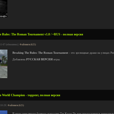
e Rules: The Roman Tournament v1.0 / +RUS - полная версия
11-07 (обновлено) |
Файтинги (625)
Breaking The Rules: The Roman Tournament
- это зрелищные драки на улицах Ри
Добавлена
РУССКАЯ ВЕРСИЯ
игры.
 World Champion - торрент, полная версия
-10-28 |
Файтинги (625)
В этом симуляторе боевого искусства Tae Kwon Do вам предоставится замечатель