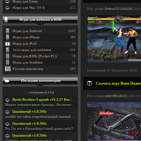
Игры для Linux
239
Игры для Mac OS X
272
Игру добавил
Defuser222 [3626|10]
| 2011
Игры для мобилок и КПК
Игры для Android
1683
Игры для iPhone
309
Игры для iPad
24
Java-игры для мобилки
231
Игры для КПК (Pocket PC)
78
Игры для Symbian
51
Русские версии игр
563
Комментариев: 32 | Просмотров: 45280
Последние комментарии
Скачать игру Воин Поднебе
+ сообщения из FAQ
Игру добавил
mike1986 [462|2]
| 2011-12-
Battle Brothers Legends v19.3.27 Rus / + Battle Brothers Legends v19.3.39 Eng
Можно пояснительную бригаду. Эти монетки, они в ка
Quasimorph v1.0.566s
онлайн чат сайта откройте(правый нижний угол экран
Quasimorph v1.0.566s
No, I'm not a Humanhttps://small-games.info/?
Quasimorph v1.0.566s
Спокуха...подождите недельку...пока админов отпуст