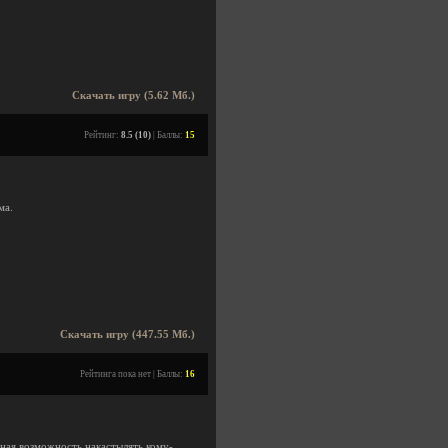
Скачать игру (5.62 Мб.)
Рейтинг:
8.5 (10)
| Баллы:
15
ма.
Скачать игру (447.55 Мб.)
Рейтинга пока нет | Баллы:
16
ная возможность накастылять кому-