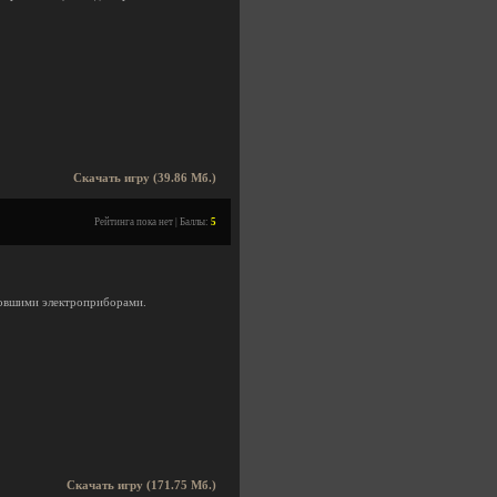
Скачать игру (39.86 Мб.)
Рейтинга пока нет | Баллы:
5
ировшими электроприборами.
Скачать игру (171.75 Мб.)