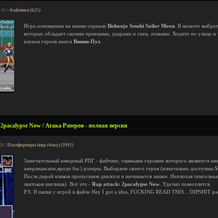
-01 |
Файтинги (625)
Игра основанная на аниме-сериале
Bishoujo Senshi Sailor Moon
. В можете выбрат
которых обладает своими приемами, ударами и спец. атаками. Ходите по улице и
клонов героев книги
Винни-Пух
2pacalypse Now / Атака Рэперов - полная версия
26 |
Платформеры (вид сбоку) (3991)
Замечательный юморный РПГ - файтинг, главными героями которого являются аме
американские,вроде бы ) рэперы. Выбираем своего героя (изначально доступны
5
После,парой кликов пропускаем диалоги и начинается экшен. Неплохая пиксельная
знатоков инглиша). Всё это -
Rap attack: 2pacalypse Now
. Удачно повеселится.
P.S. В папке с игрой в файле Hey I got a idea, FUCKING READ THIS... DIPSHIT р