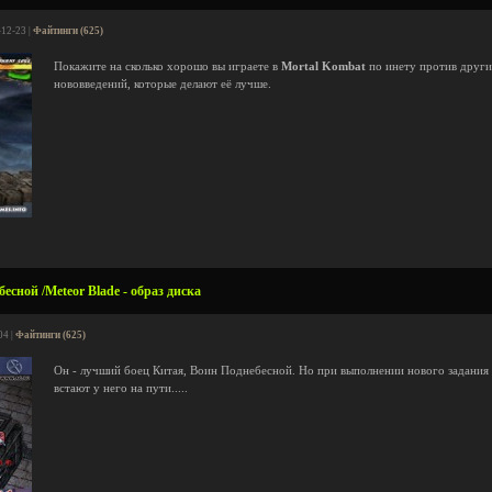
-12-23 |
Файтинги (625)
Покажите на сколько хорошо вы играете в
Mortal Kombat
по инету против други
нововведений, которые делают её лучше.
сной /Meteor Blade - образ диска
04 |
Файтинги (625)
Он - лучший боец Китая, Воин Поднебесной. Но при выполнении нового задания
встают у него на пути.....