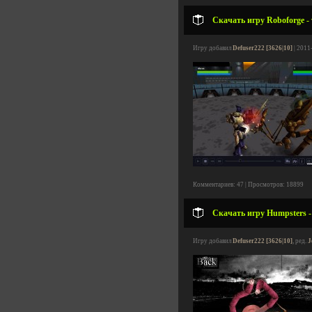
Скачать игру Roboforge -
Игру добавил
Defuser222 [3626|10]
| 2011
Комментариев: 47 | Просмотров: 18899
Скачать игру Humpsters -
Игру добавил
Defuser222 [3626|10]
, ред.
J