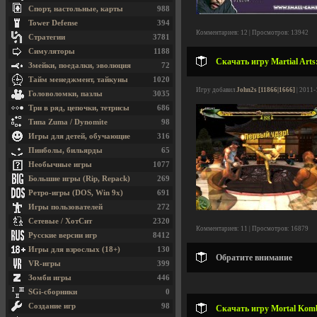
Спорт, настольные, карты
988
Tower Defense
394
Комментариев: 12 | Просмотров: 13942
Стратегии
3781
Симуляторы
1188
Скачать игру Martial Arts
Змейки, поедалки, эволюция
72
Тайм менеджмент, тайкуны
1020
Игру добавил
John2s [11866|1666]
| 2011-
Головоломки, пазлы
3035
Три в ряд, цепочки, тетрисы
686
Типа Zuma / Dynomite
98
Игры для детей, обучающие
316
Пинболы, бильярды
65
Необычные игры
1077
Большие игры (Rip, Repack)
269
Ретро-игры (DOS, Win 9x)
691
Игры пользователей
272
Сетевые / ХотСит
2320
Комментариев: 11 | Просмотров: 16879
Русские версии игр
8412
Игры для взрослых (18+)
130
Обратите внимание
VR-игры
399
Зомби игры
446
SGi-сборники
0
Создание игр
98
Скачать игру Mortal Komba