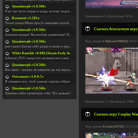
Quasimorph v1.0.566s
Я не так часто играю в игры, поэтму подсказка про
Комментариев: 6 | Просмотров: 16740
Katanaut v1.201a
Torent сказал:Меня просто накаляют порой речи о то
Скачать бесплатную игру 
Quasimorph v1.0.566s
Администрация! Вы вообще адекватные? Какие монетки
Quasimorph v1.0.566s
Игру добавил
CTpeLock [2980|43]
| 2011-
patr сказал:Засунь себе дилдо в жопу и пришли фотк
White Knuckle v0.60h [Steam Early Access]
Admiral_PUG сказал:чет желания нет к вам сюда захо
Quasimorph v1.0.566s
Кто знает - можно ли накатить на эту версию моды?
Ostranauts v1.0.0.7a
Я слишком туп, чтоб самому плагин собрать. И что-т
Quasimorph v1.0.566s
Админы сайта превзошли себя. Что дальше? Засунь се
Комментариев: 17 | Просмотров: 19685
Скачать игру Cosplay War
Игру добавил
Fyrrion [367|10]
| 2011-11-1