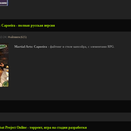
: Capoeira - полная русская версия
12-24 |
Файтинги (625)
Martial Arts: Capoeira
- файтинг в стиле капоэйра, с элементами RPG.
t Project Online - торрент, игра на стадии разработки