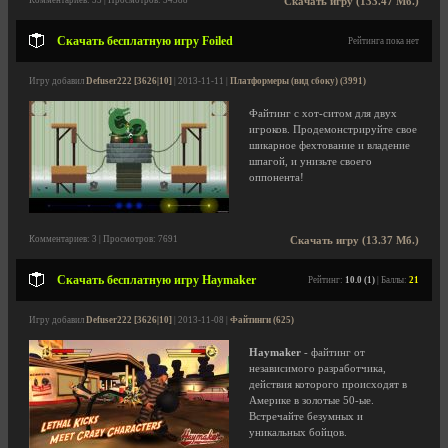
Комментариев: 55 | Просмотров: 54388
Скачать игру (133.47 Мб.)
Скачать бесплатную игру Foiled
Рейтинга пока нет
Игру добавил
Defuser222 [3626|10]
| 2013-11-11 |
Платформеры (вид сбоку) (3991)
Файтинг с хот-ситом для двух
игроков. Продемонстрируйте свое
шикарное фехтование и владение
шпагой, и унизьте своего
оппонента!
Комментариев: 3 | Просмотров: 7691
Скачать игру (13.37 Мб.)
Скачать бесплатную игру Haymaker
Рейтинг:
10.0 (1)
| Баллы:
21
Игру добавил
Defuser222 [3626|10]
| 2013-11-08 |
Файтинги (625)
Haymaker
- файтинг от
независимого разработчика,
действия которого происходят в
Америке в золотые 50-ые.
Встречайте безумных и
уникальных бойцов.