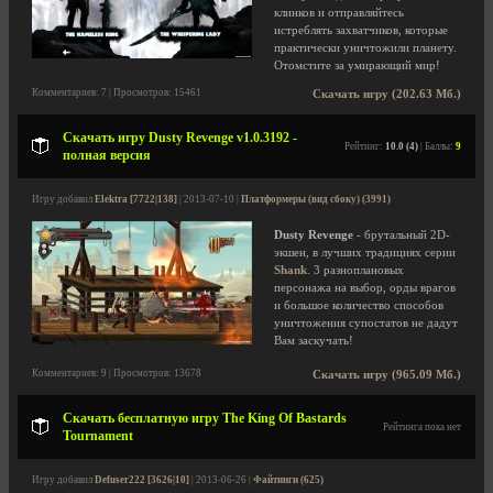
клинков и отправляйтесь
истреблять захватчиков, которые
практически уничтожили планету.
Отомстите за умирающий мир!
Комментариев: 7 | Просмотров: 15461
Скачать игру (202.63 Мб.)
Скачать игру Dusty Revenge v1.0.3192 -
Рейтинг:
10.0 (4)
| Баллы:
9
полная версия
Игру добавил
Elektra [7722|138]
| 2013-07-10 |
Платформеры (вид сбоку) (3991)
Dusty Revenge
- брутальный 2D-
экшен, в лучших традициях серии
Shank
. 3 разноплановых
персонажа на выбор, орды врагов
и большое количество способов
уничтожения супостатов не дадут
Вам заскучать!
Комментариев: 9 | Просмотров: 13678
Скачать игру (965.09 Мб.)
Скачать бесплатную игру The King Of Bastards
Рейтинга пока нет
Tournament
Игру добавил
Defuser222 [3626|10]
| 2013-06-26 |
Файтинги (625)