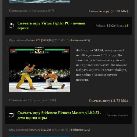
Комментариев: 1 | Просмотров: 6478
Скачать игру (70.30 Мб.)
Скачать игру Virtua Fighter PC - полная
Рейтинг:
8.5 (2)
| Баллы:
10
версия
Игру добавил
Defuser222 [3626|10]
| 2013-09-19 |
Файтинги (625)
Файтинг от
SEGA
, выпущенный
на ПК в далеком 1996 году. До
этого игра пользовалась успехом
на игровых автоматах. Вы можете
выбрать одного из девяти бойцов,
подробно о каждом внутри
новости.
Комментариев: 9 | Просмотров: 12313
Скачать игру (11.72 Мб.)
Скачать игру Stickmen: Element Masters v1.0.0.53 -
Рейтинга пока нет
демо версия игры
Игру добавил
Defuser222 [3626|10]
| 2013-08-26 |
Файтинги (625)