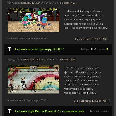
Игру добавил
Defuser222 [3626|10]
| 2013-10-23 |
Файтинги (625)
Coliseum of Carnage
- боевая
арена, где Вы можете выбрать
смертоносного варвара, или
мистического мага в борьбе за
свою свободу против орд ниндзя.
Комментариев: 0 | Просмотров: 3846
Скачать игру (44.21 Мб.)
Скачать бесплатную игру FIGHT !
Рейтинг:
3.0 (1)
| Баллы:
36
Игру добавил
Defuser222 [3626|10]
| 2013-10-12 |
Файтинги (625)
FIGHT !
- олдскульный 2D
файтинг. Вы можете выбрать
одного из пяти причудливых
персонажей, и попытаться
встретиться лицом к лицу с
таинственным воином,
терроризирующем улицы.
Комментариев: 4 | Просмотров: 5238
Скачать игру (152.30 Мб.)
Скачать игру Banzai Pecan v1.2.7 - полная версия
Рейтинга пока нет