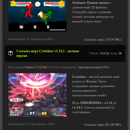
Stickmen: Element masters
-
динамичный 2D файтинг.
Собирайте карты с разными
силами, которые выпадают на
каждой стадии игры.
Комментариев: 15 | Просмотров: 8823
Скачать игру (74.59 Мб.)
Скачать игру Croixleur v1.14.1 - полная
Рейтинг:
10.0 (4)
| Баллы:
10
версия
Игру добавил
Elektra [7722|138]
| 2013-08-13 (обновлено) |
Аркадные шутеры (2292)
Croixleur
- мясной аренный экшн
родом из Японии. Герои
устраивают адовые сражения с
поножовщиной и
множественными комбо!
Игра
ОБНОВЛЕНА
с
v1.14
до
v1.14.1
. Список изменений не
опубликован.
Комментариев: 34 | Просмотров: 29894
Скачать игру (65.30 Мб.)