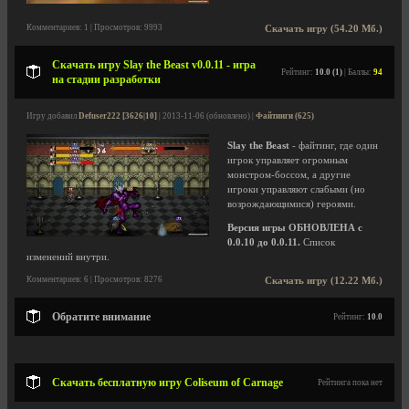
Комментариев: 1 | Просмотров: 9993
Скачать игру (54.20 Мб.)
Скачать игру Slay the Beast v0.0.11 - игра
Рейтинг:
10.0 (1)
| Баллы:
94
на стадии разработки
Игру добавил
Defuser222 [3626|10]
| 2013-11-06 (обновлено) |
Файтинги (625)
Slay the Beast
- файтинг, где один
игрок управляет огромным
монстром-боссом, а другие
игроки управляют слабыми (но
возрождающимися) героями.
Версия игры ОБНОВЛЕНА с
0.0.10 до 0.0.11.
Список
изменений внутри.
Комментариев: 6 | Просмотров: 8276
Скачать игру (12.22 Мб.)
Обратите внимание
Рейтинг:
10.0
Скачать бесплатную игру Coliseum of Carnage
Рейтинга пока нет