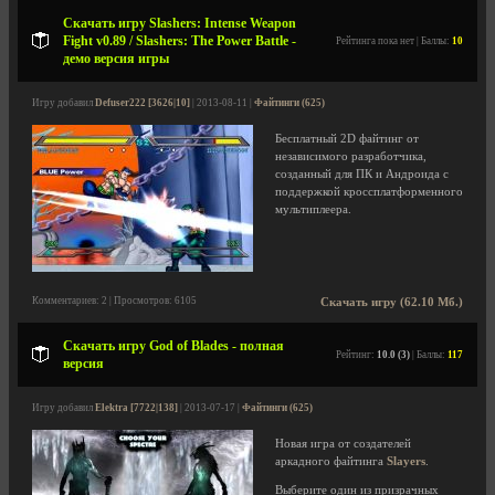
Скачать игру Slashers: Intense Weapon
Fight v0.89 / Slashers: The Power Battle -
Рейтинга пока нет | Баллы:
10
демо версия игры
Игру добавил
Defuser222 [3626|10]
| 2013-08-11 |
Файтинги (625)
Бесплатный 2D файтинг от
независимого разработчика,
созданный для ПК и Андроида с
поддержкой кроссплатформенного
мультиплеера.
Комментариев: 2 | Просмотров: 6105
Скачать игру (62.10 Мб.)
Скачать игру God of Blades - полная
Рейтинг:
10.0 (3)
| Баллы:
117
версия
Игру добавил
Elektra [7722|138]
| 2013-07-17 |
Файтинги (625)
Новая игра от создателей
аркадного файтинга
Slayers
.
Выберите один из призрачных