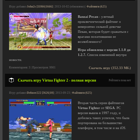
Игру добавил
John2s [11866|1666]
| 2013-10-02 (обновлено) |
Файтинги (625)
Banzai Pecan
- улетный
приключенческий файтинг о
невероятно сильной девочке
Пекан, которая будет сражаться с
врагами похитившими ее
возлюбленного!
Игра обновлена с версии 1.1.0 до
1.2.7.
Список изменений внутри
новости.
Комментариев: 3 | Просмотров: 9901
Скачать игру (352.33 Мб.)
Скачать игру Virtua Fighter 2 - полная версия
Рейтинга пока нет
Игру добавил
Defuser222 [3626|10]
| 2013-09-23 |
Файтинги (625)
Вторая часть серии файтингов
Virtua Fighter
от
SEGA
. PC
версия вышла в 1997 году, и
добилась таких успехов, что была
портирована на большинство
платформ, в том числе и на iOS.