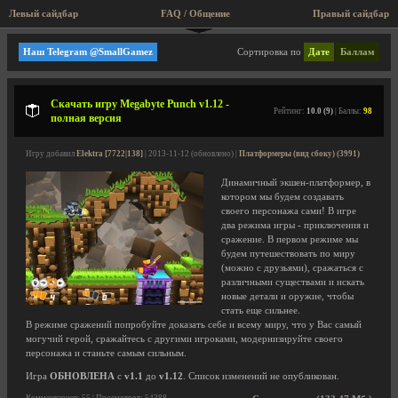
Левый сайдбар
FAQ / Общение
Правый сайдбар
Файтинги
Наш Telegram @SmallGamez
Сортировка по
Дате
Баллам
Скачать игру Megabyte Punch v1.12 -
Рейтинг:
10.0 (9)
| Баллы:
98
полная версия
Игру добавил
Elektra [7722|138]
| 2013-11-12 (обновлено) |
Платформеры (вид сбоку) (3991)
Динамичный экшен-платформер, в
котором мы будем создавать
своего персонажа сами! В игре
два режима игры - приключения и
сражение. В первом режиме мы
будем путешествовать по миру
(можно с друзьями), сражаться с
различными существами и искать
новые детали и оружие, чтобы
стать еще сильнее.
В режиме сражений попробуйте доказать себе и всему миру, что у Вас самый
могучий герой, сражайтесь с другими игроками, модернизируйте своего
персонажа и станьте самым сильным.
Игра
ОБНОВЛЕНА
с
v1.1
до
v1.12
. Список изменений не опубликован.