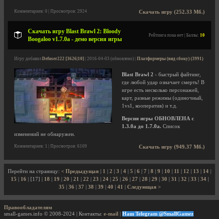
Комментариев: 0 | Просмотров: 2924
Скачать игру (252.33 Мб.)
Скачать игру Blast Brawl 2: Bloody
Рейтинга пока нет | Баллы:
10
Boogaloo v1.7.0a - демо версия игры
Игру добавил
Defuser222 [3626|10]
| 2016-04-03 (обновлено) |
Платформеры (вид сбоку) (3991)
Blast Brawl 2
- быстрый файтинг,
где любой удар означает смерть! В
игре есть несколько персонажей,
карт, разные режимы (одиночный,
1vs1, кооператив) и т.д.
Версия игры ОБНОВЛЕНА с
1.3.0а до 1.7.0а.
Список
изменений не обнаружен.
Комментариев: 1 | Просмотров: 6109
Скачать игру (949.37 Мб.)
Перейти на страницу:
< Предыдущая
|
1
|
2
|
3
|
4
|
5
|
6
|
7
|
8
|
9
|
10
|
11
|
12
|
13
|
14
|
15
|
16
| [17] |
18
|
19
|
20
|
21
|
22
|
23
|
24
|
25
|
26
|
27
|
28
|
29
|
30
|
31
|
32
|
33
|
34
|
35
|
36
|
37
|
38
|
39
|
40
|
41
|
Следующая >
Правообладателям
small-games.info © 2008-2024 | Контакты:
e-mail
|
Наш Telegram @SmallGamez