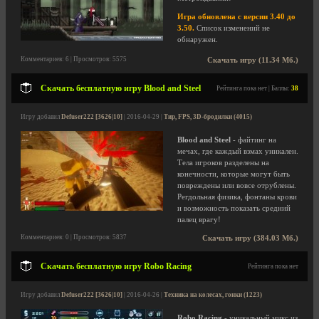
Игра обновлена с версии 3.40 до
3.50.
Список изменений не
обнаружен.
Комментариев: 6 | Просмотров: 5575
Скачать игру (11.34 Мб.)
Скачать бесплатную игру Blood and Steel
Рейтинга пока нет | Баллы:
38
Игру добавил
Defuser222 [3626|10]
| 2016-04-29 |
Тир, FPS, 3D-бродилки (4015)
Blood and Steel
- файтинг на
мечах, где каждый взмах уникален.
Тела игроков разделены на
конечности, которые могут быть
повреждены или вовсе отрублены.
Регдольная физика, фонтаны крови
и возможность показать средний
палец врагу!
Комментариев: 0 | Просмотров: 5837
Скачать игру (384.03 Мб.)
Скачать бесплатную игру Robo Racing
Рейтинга пока нет
Игру добавил
Defuser222 [3626|10]
| 2016-04-26 |
Техника на колесах, гонки (1223)
Robo Racing
- уникальный микс из