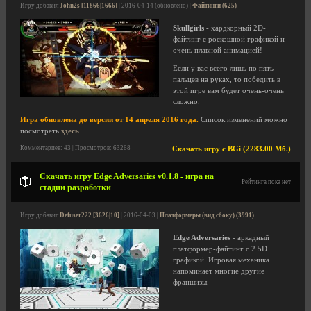
Игру добавил
John2s [11866|1666]
| 2016-04-14 (обновлено) |
Файтинги (625)
Skullgirls
- хардкорный 2D-
файтинг с роскошной графикой и
очень плавной анимацией!
Если у вас всего лишь по пять
пальцев на руках, то победить в
этой игре вам будет очень-очень
сложно.
Игра обновлена до версии от 14 апреля 2016 года.
Список изменений можно
посмотреть
здесь
.
Комментариев: 43 | Просмотров: 63268
Скачать игру с BGi (2283.00 Мб.)
Скачать игру Edge Adversaries v0.1.8 - игра на
Рейтинга пока нет
стадии разработки
Игру добавил
Defuser222 [3626|10]
| 2016-04-03 |
Платформеры (вид сбоку) (3991)
Edge Adversaries
- аркадный
платформер-файтинг с 2.5D
графикой. Игровая механика
напоминает многие другие
франшизы.