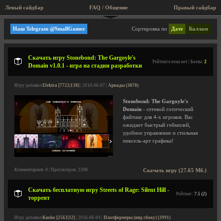
Левый сайдбар
FAQ / Общение
Правый сайдбар
Файтинги
Наш Telegram @SmallGamez
Сортировка по
Дате
Баллам
Скачать игру Stonebond: The Gargoyle's
Рейтинга пока нет | Баллы:
2
Domain v1.0.1 - игра на стадии разработки
Игру добавил
Elektra [7722|138]
| 2016-06-07 |
Аркады (3070)
Stonebond: The Gargoyle's
Domain
- сетевой готический
файтинг для 4-х игроков. Вас
ожидает быстрый геймплей,
удобное управление и стильная
пиксель-арт графика!
Комментариев: 0 | Просмотров: 2398
Скачать игру (27.65 Мб.)
Скачать бесплатную игру Streets of Rage: Silent Hill -
Рейтинг:
7.5 (2)
торрент
Игру добавил
Kusko [2563|32]
| 2016-06-04 |
Платформеры (вид сбоку) (3991)