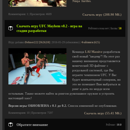
Ninja Turtles
.
Комментариев: 1 | Просмотров: 4609
Скачать игру (208.90 Мб.)
Скачать игру UFC Mayhem v0.2 - игра на
Рейтинга пока нет | Баллы:
58
стадии разработки
Игру добавил
Defuser222 [3626|10]
| 2016-05-29 (обновлено) |
Файтинги (625)
Команда
LAI Massive
разработала
свой новый "шедевр"! На этот раз
нашему вниманию представляется
комический 3D файтинг с
рэгдольной системой, где Вы
играете чемпионом UFC. У Вас
будет компьютерный соперник, но
это не помешает Вам выбраться за
ринг и дать по морде всем
остальным. Также можете найти за рингом рукопашное оружие и устроить
настоящий хаос!
Версия игры ОБНОВЛЕНА с 0.1 до 0.2.
Список изменений не опубликован.
Комментариев: 10 | Просмотров: 7597
Скачать игру (55.41 Мб.)
Обратите внимание
Рейтинг:
10.0