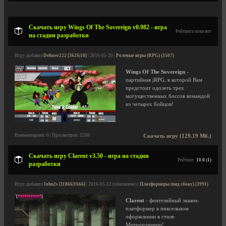
Скачать игру Wings Of The Sovereign v0.982 - игра
Рейтинга пока нет
на стадии разработки
Игру добавил
Defuser222 [3626|10]
| 2016-05-20 |
Ролевые игры (RPG) (3507)
Wings Of The Sovereign
-
партийная jRPG, в которой Вам
предстоит одолеть трех
могущественных боссов командой
из четырех бойцов!
Комментариев: 0 | Просмотров: 2200
Скачать игру (129.19 Мб.)
Скачать игру Clarent v3.50 - игра на стадии
Рейтинг:
10.0 (1)
разработки
Игру добавил
John2s [11866|1666]
| 2016-05-12 (обновлено) |
Платформеры (вид сбоку) (3991)
Clarent
- фентезийный экшен-
платформер в пиксельном
оформлении в стиле
Метроидвании!