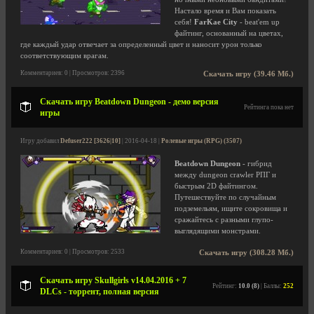
Настало время и Вам показать
себя!
FarKae City
- beat'em up
файтинг, основанный на цветах,
где каждый удар отвечает за определенный цвет и наносит урон только
соответствующим врагам.
Комментариев: 0 | Просмотров: 2396
Скачать игру (39.46 Мб.)
Скачать игру Beatdown Dungeon - демо версия
Рейтинга пока нет
игры
Игру добавил
Defuser222 [3626|10]
| 2016-04-18 |
Ролевые игры (RPG) (3507)
Beatdown Dungeon
- гибрид
между dungeon crawler РПГ и
быстрым 2D файтингом.
Путешествуйте по случайным
подземельям, ищите сокровища и
сражайтесь с разными глупо-
выглядящими монстрами.
Комментариев: 0 | Просмотров: 2533
Скачать игру (308.28 Мб.)
Скачать игру Skullgirls v14.04.2016 + 7
Рейтинг:
10.0 (8)
| Баллы:
252
DLCs - торрент, полная версия