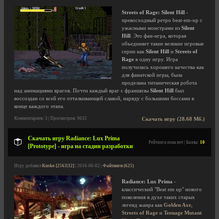
Streets of Rage: Silent Hill
-
превосходный ретро beat-em-up с
ужасными монстрами из
Silent
Hill
. Это фан-игра, которая
объединяет такие великие игровые
серии как
Silent Hill
и
Streets of
Rage
в одну игру. Игра
получилась хорошего качества как
для фанатской игры, была
проделана титаническая робота
над анимациями врагов. Почти каждый враг с франшизы
Silent Hill
был
воссоздан со всей его отталкивающей славой, наряду с большими боссами в
конце каждого этапа.
Комментариев: 3 | Просмотров: 9632
Скачать игру (28.68 Мб.)
Скачать игру Radiance: Lux Prima
Рейтинга пока нет | Баллы:
10
[Prototype] - игра на стадии разработки
Игру добавил
Kusko [2563|32]
| 2016-06-02 |
Файтинги (625)
Radiance: Lux Prima
-
классический "Beat em up" нового
поколения в духе таких старых
легенд жанра как
Golden Axe
,
Streets of Rage
и
Teenage Mutant