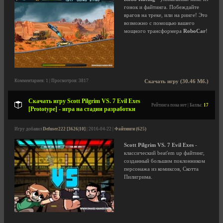
гонок и файтинга. Побеждайте
врагов на треке, или на ринге! Это
возможно с помощью вашего
мощного трансформера
RoboCar
!
Комментариев: 1 | Просмотров: 3817
Скачать игру (30.46 Мб.)
Скачать игру Scott Pilgrim VS. 7 Evil Exes
Рейтинга пока нет | Баллы:
17
[Prototype] - игра на стадии разработки
Игру добавил
Defuser222 [3626|10]
| 2016-04-22 |
Файтинги (625)
Scott Pilgrim VS. 7 Evil Exes
-
классический beat'em up файтинг,
созданный большим поклонником
персонажа из комиксов, Скотта
Пилигрима.