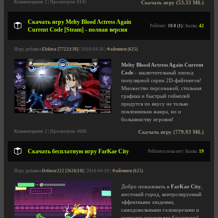
Комментариев: 2 | Просмотров: 8145
Скачать игру (53.33 Мб.)
Скачать игру Melty Blood Actress Again
Рейтинг:
10.0 (1)
| Баллы:
42
Current Code [Steam] - полная версия
Игру добавил
Elektra [7722|138]
| 2016-04-20 |
Файтинги (625)
Melty Blood Actress Again Current
Code
- заключительный эпизод
популярной серии 2D-файтингов!
Множество персонажей, стильная
графика и быстрый геймплей
придутся по вкусу не только
поклонникам жанра, но и
большинству игроков!
Комментариев: 2 | Просмотров: 4669
Скачать игру (779.93 Мб.)
Скачать бесплатную игру FarKae City
Рейтинга пока нет | Баллы:
19
Игру добавил
Defuser222 [3626|10]
| 2016-04-19 |
Файтинги (625)
Добро пожаловать в
FarKae City
,
жестокий город, контролируемый
эффектными злодеями,
самодовольными головорезами и
ночными неоновыми бандитами!