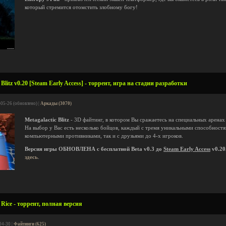
который стремится отомстить злобному богу!
Blitz v0.20 [Steam Early Access] - торрент, игра на стадии разработки
-05-26 (обновлено) |
Аркады (3070)
Metagalactic Blitz
- 3D файтинг, в котором Вы сражаетесь на специальных аренах
На выбор у Вас есть несколько бойцов, каждый с тремя уникальными способностя
компьютерными противниками, так и с друзьями до 4-х игроков.
Версия игры ОБНОВЛЕНА с бесплатной Beta v0.3 до
Steam Early Access
v0.20
здесь
.
 Rice - торрент, полная версия
04-30 |
Файтинги (625)