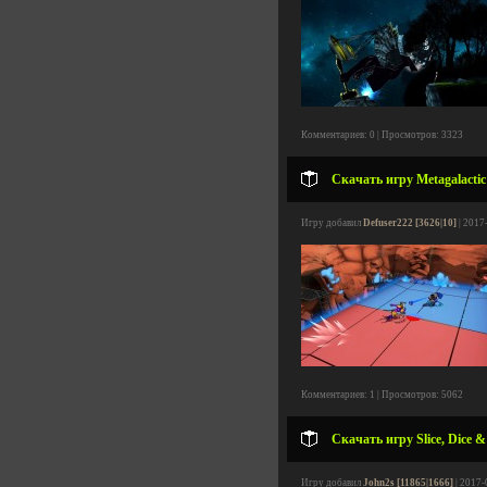
Комментариев: 0 | Просмотров: 3323
Скачать игру Metagalactic 
Игру добавил
Defuser222 [3626|10]
| 2017
Комментариев: 1 | Просмотров: 5062
Скачать игру Slice, Dice &
Игру добавил
John2s [11865|1666]
| 2017-