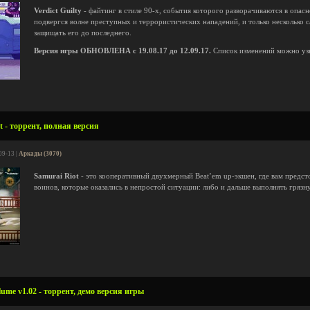
Verdict Guilty
- файтинг в стиле 90-х, события которого разворачиваются в опас
подвергся волне преступных и террористических нападений, и только несколько
защищать его до последнего.
Версия игры ОБНОВЛЕНА с 19.08.17 до 12.09.17.
Список изменений можно уз
 - торрент, полная версия
09-13 |
Аркады (3070)
Samurai Riot
- это кооперативный двухмерный Beat’em up-экшен, где вам предст
воинов, которые оказались в непростой ситуации: либо и дальше выполнять грязн
ume v1.02 - торрент, демо версия игры