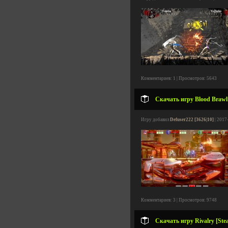
Комментариев: 1 | Просмотров: 5643
Скачать игру Blood Brawl v
Игру добавил
Defuser222 [3626|10]
| 2017
Комментариев: 3 | Просмотров: 9748
Скачать игру Rivalry [Stea