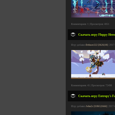
Комментариев: 1 | Просмотров: 4051
Скачать игру Floppy Heroe
Игру добавил
Defuser222 [3626|10]
| 2017
Комментариев: 45 | Просмотров: 72498
Скачать игру Entropy's Fa
Игру добавил
John2s [11865|1666]
| 2017-