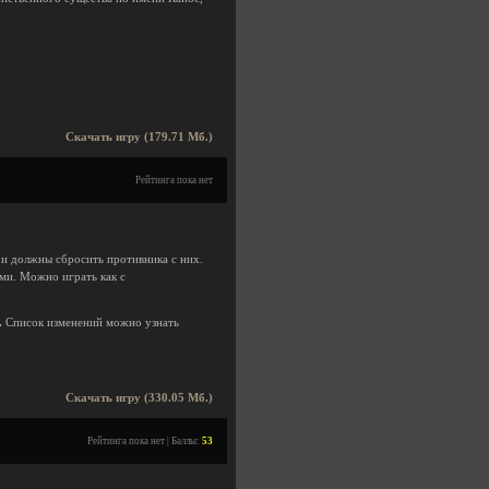
Скачать игру (179.71 Мб.)
Рейтинга пока нет
 и должны сбросить противника с них.
ми. Можно играть как с
.
Список изменений можно узнать
Скачать игру (330.05 Мб.)
Рейтинга пока нет | Баллы:
53