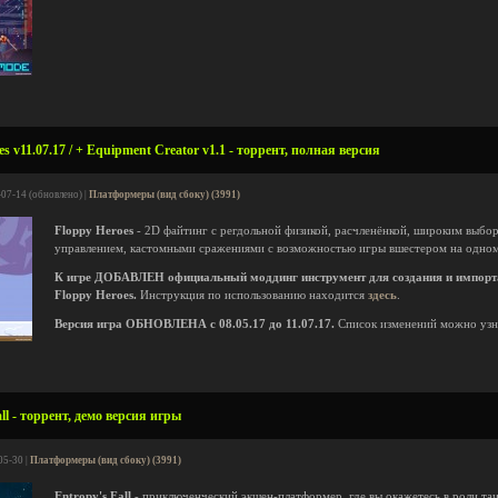
s v11.07.17 / + Equipment Creator v1.1 - торрент, полная версия
-07-14 (обновлено) |
Платформеры (вид сбоку) (3991)
Floppy Heroes
- 2D файтинг с регдольной физикой, расчленёнкой, широким выбо
управлением, кастомными сражениями с возможностью игры вшестером на одном
К игре ДОБАВЛЕН официальный моддинг инструмент для создания и импорта
Floppy Heroes.
Инструкция по использованию находится
здесь
.
Версия игра ОБНОВЛЕНА с 08.05.17 до 11.07.17.
Список изменений можно уз
ll - торрент, демо версия игры
05-30 |
Платформеры (вид сбоку) (3991)
Entropy's Fall
- приключенческий экшен-платформер, где вы окажетесь в роли та