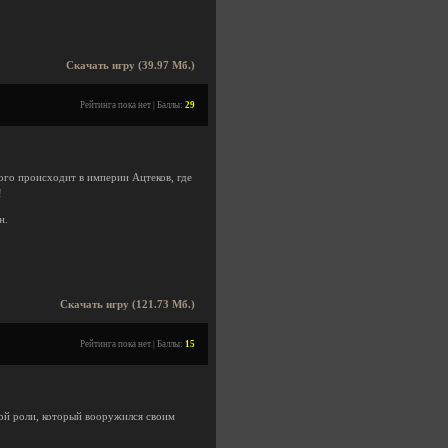
Скачать игру (39.97 Мб.)
Рейтинга пока нет | Баллы:
29
ого происходит в империи Ацтеков, где
!
н.
Скачать игру (121.73 Мб.)
Рейтинга пока нет | Баллы:
15
ной роли, который вооружился своим