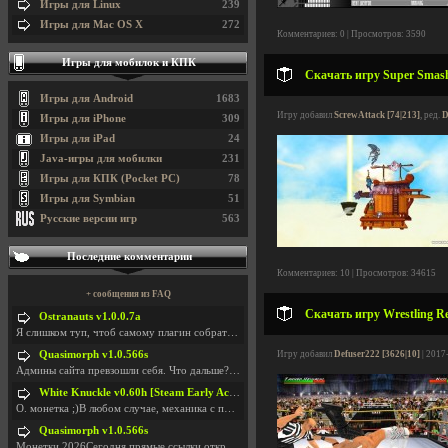
Игры для Linux
239
Игры для Mac OS X
272
Комментариев: 0 | Просмотров: 3590
Игры для мобилок и КПК
Скачать игру Super Smash 
Игры для Android
1683
Игру добавил
ScrewAttack [74|213]
, ред.
D
Игры для iPhone
309
Игры для iPad
24
Java-игры для мобилки
231
Игры для КПК (Pocket PC)
78
Игры для Symbian
51
Русские версии игр
563
Последние комментарии
Комментариев: 10 | Просмотров: 34615
+ сообщения из FAQ
Скачать игру Wrestling Re
Ostranauts v1.0.0.7a
Я слишком туп, чтоб самому плагин собрать. И что-т
Quasimorph v1.0.566s
Игру добавил
Defuser222 [3626|10]
| 2017
Админы сайта превзошли себя. Что дальше? Засунь се
White Knuckle v0.60h [Steam Early Access]
О. монетка ;)В любом случае, механика с поиском мо
Quasimorph v1.0.566s
Монетки 2026Сегодня прямые ссылки открываются посл