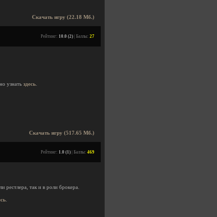
Скачать игру (22.18 Мб.)
Рейтинг:
10.0 (2)
| Баллы:
27
но узнать
здесь
.
Скачать игру (517.65 Мб.)
Рейтинг:
1.0 (1)
| Баллы:
469
и рестлера, так и в роли брокера.
есь
.