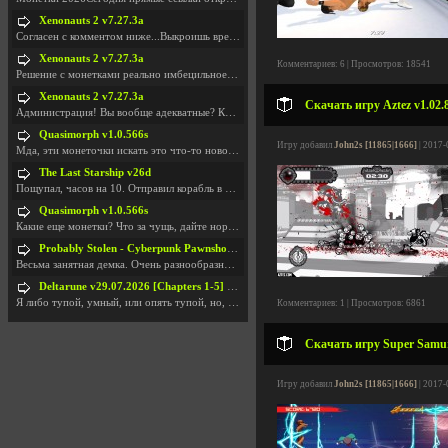
Xenonauts 2 v7.27.3a
Согласен с комментом ниже...Выкроишь время чтобы з
Xenonauts 2 v7.27.3a
Комментариев: 6 | Просмотров: 18541
Решение с монетками реально имбецильное. Как сдела
Xenonauts 2 v7.27.3a
Скачать игру Aztez v1.02.
Администрация! Вы вообще адекватные? Какие монетки
Quasimorph v1.0.566s
Игру добавил
John2s [11865|1666]
| 2017-
Мда, эти монеточки искать это что-то новое в сфере
The Last Starship v26d
Пощупал, часов на 10. Отправил корабль в другую Га
Quasimorph v1.0.566s
Какие еще монетки? Что за чущь, дайте нормально ск
Probably Stolen - Cyberpunk Pawnshop Simulator v048c [Playtest]
Весьма занятная демка. Очень разнообразные механик
Deltarune v29.07.2026 [Chapters 1-5] / + RUS [Chapters 1-5]
Я либо тупой, умный, или опять тупой, но, вроде я
Комментариев: 1 | Просмотров: 6861
Скачать игру Super Samur
Игру добавил
John2s [11865|1666]
| 2017-