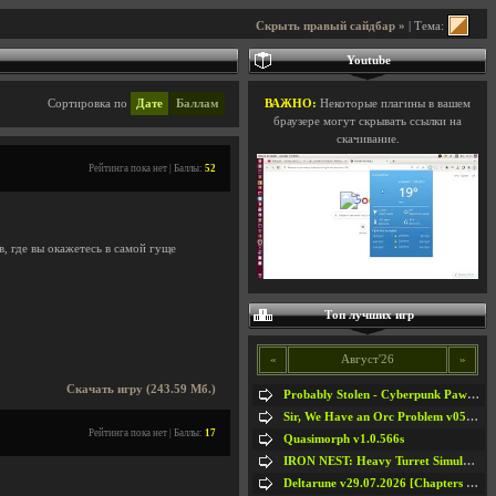
Скрыть правый сайдбар »
| Тема:
Youtube
Сортировка по
Дате
Баллам
ВАЖНО:
Некоторые плагины в вашем
браузере могут скрывать ссылки на
скачивание.
Рейтинга пока нет | Баллы:
52
в, где вы окажетесь в самой гуще
Топ лучших игр
«
Август'26
»
Скачать игру (243.59 Мб.)
Probably Stolen - Cyberpunk Pawnshop Simulator v048c [Playtest]
Sir, We Have an Orc Problem v05.08.2026
Рейтинга пока нет | Баллы:
17
Quasimorph v1.0.566s
IRON NEST: Heavy Turret Simulator v1.0a
Deltarune v29.07.2026 [Chapters 1-5] / + RUS [Chapters 1-5]