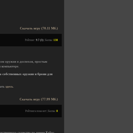
Скачать игру (70.11 Мб.)
Рейтинг:
9.7 (3)
| Баллы:
138
ром оружия и доспехов, простым
 компьютере.
 собственных оружия и брони для
нать
здесь
.
Скачать игру (77.99 Мб.)
Рейтинга пока нет | Баллы:
8
инственного существа по имени Кайос,