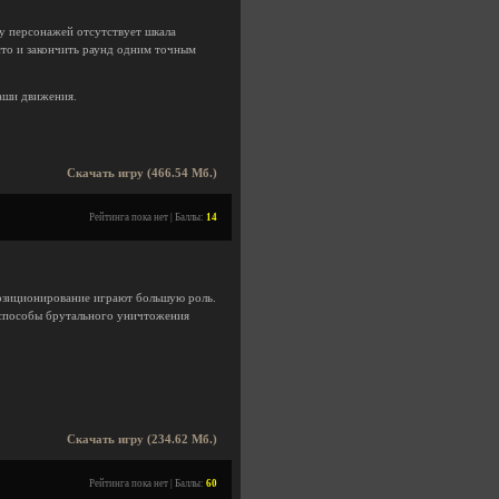
 у персонажей отсутствует шкала
сто и закончить раунд одним точным
ваши движения.
Скачать игру (466.54 Мб.)
Рейтинга пока нет | Баллы:
14
позиционирование играют большую роль.
 способы брутального уничтожения
Скачать игру (234.62 Мб.)
Рейтинга пока нет | Баллы:
60