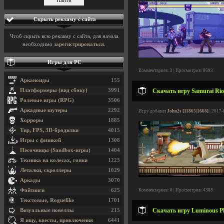
Скрыть рекламу с сайта
Чтоб скрыть всю рекламу с сайта, для начала
необходимо
зарегистрироваться
.
Игры для PC
Комментариев: 3 | Просмотров: 8693
Арканоиды
155
Платформеры (вид сбоку)
3991
Скачать игру Samurai Riot
Ролевые игры (RPG)
3506
Аркадные шутеры
2292
Игру добавил
John2s [11865|1666]
| 2017-
Хорроры
1885
Тир, FPS, 3D-бродилки
4015
Игры с физикой
1308
Песочницы (Sandbox-игры)
1404
Техника на колесах, гонки
1223
Леталки, скроллеры
1029
Аркады
3070
Файтинги
625
Комментариев: 0 | Просмотров: 4388
Текстовые, Roguelike
1701
Скачать игру Luminous Pl
Визуальные новеллы
215
Я ищу, квесты, приключения
6441