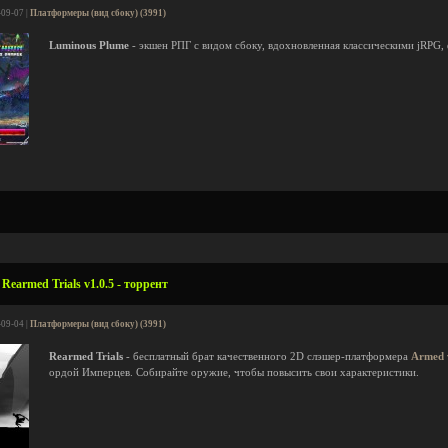
-09-07 |
Платформеры (вид сбоку) (3991)
Luminous Plume
- экшен РПГ с видом сбоку, вдохновленная классическими jRPG,
earmed Trials v1.0.5 - торрент
-09-04 |
Платформеры (вид сбоку) (3991)
Rearmed Trials
- бесплатный брат качественного 2D слэшер-платформера
Armed 
ордой Имперцев. Собирайте оружие, чтобы повысить свои характеристики.