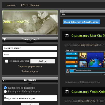
Главная
FAQ / Общение
Наш Telegram @SmallGamez
Скачать игру River City Me
Привет, Гость!
Игру добавил
John2s [11865|1666]
| 2017-
Чужой компьютер
Зарегистрироваться
Забыл пароль
Поиск игр
Комментариев: 3 | Просмотров: 5455
Поиск игр по названию
Скачать игру Verdict Guilt
Расширенный Google-поиск
Игру добавил
Defuser222 [3626|10]
| 2017