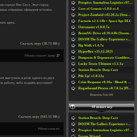
Prospice: Anomalous Logistics v97 [Playtest]
ном городе Нео Сеул. Этот город
Core of Genesis v1.0.0-rc.4
 самых отважных офицеров остались
Project Zomboid v42.20.2a [Steam Early Access]
Factorio v2.1.14b + Space Age DLC
нать
здесь
.
Ostranauts v1.0.0.7a
BeamNG Drive v0.39.4.0b [Steam Early Access]
DOOM The Gallery Experience v1.4.2
Скачать игру (38.73 Мб.)
Big Walk v1.4.7a
HyperBox v25.12.2025
Рейтинга пока нет | Баллы:
27
Dungeons & Degenerate Gamblers v2.0.2a
Lucky Tower Ultimate v1.1.1a
Station Breach: Deep Core
Pile Up! v1.0.12a
оит выступить в роли одного из двух
Crisis Response v0.10a / Blood & Bullet
ую работу, либо поднять восстание!
Roguebound Pirates v0.7.0.1a [Playtest]
Показать Топ-100
10 новых игр
Скачать игру (943.35 Мб.)
Station Breach: Deep Core
DOOM The Gallery Experience v1.4.2
Рейтинга пока нет
Prospice: Anomalous Logistics v97 [Playtest]
Escape Wizard