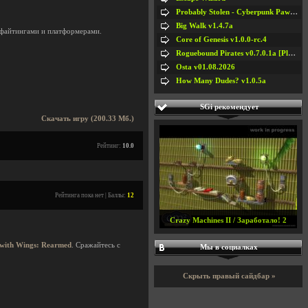
Probably Stolen - Cyberpunk Pawnshop Simulator v048c [Playtest]
Big Walk v1.4.7a
 файтингами и платформерами.
Core of Genesis v1.0.0-rc.4
Roguebound Pirates v0.7.0.1a [Playtest]
Osta v01.08.2026
How Many Dudes? v1.0.5a
SGi рекомендует
Скачать игру (200.33 Мб.)
Рейтинг:
10.0
Рейтинга пока нет | Баллы:
12
Crazy Machines II / Заработало! 2
with Wings: Rearmed
. Сражайтесь с
Мы в социалках
Скрыть правый сайдбар »