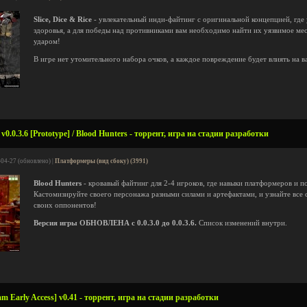
Slice, Dice & Rice
- увлекательный инди-файтинг с оригинальной концепцией, где
здоровья, а для победы над противниками вам необходимо найти их уязвимое ме
ударом!
В игре нет утомительного набора очков, а каждое повреждение будет влиять на 
0.0.3.6 [Prototype] / Blood Hunters - торрент, игра на стадии разработки
-04-27 (обновлено) |
Платформеры (вид сбоку) (3991)
Blood Hunters
- кровавый файтинг для 2-4 игроков, где навыки платформеров и 
Кастомизируйте своего персонажа разными силами и артефактами, и узнайте все
своих оппонентов!
Версия игры ОБНОВЛЕНА с 0.0.3.0 до 0.0.3.6.
Список изменений внутри.
m Early Access] v0.41 - торрент, игра на стадии разработки