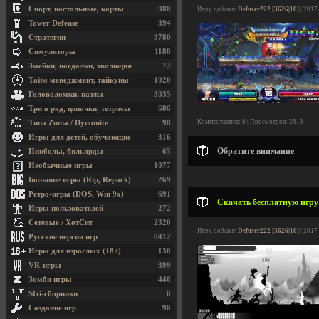
Спорт, настольные, карты
988
Игру добавил
Defuser222 [3626|10]
| 2017
Tower Defense
394
Стратегии
3780
Симуляторы
1188
Змейки, поедалки, эволюция
72
Тайм менеджмент, тайкуны
1020
Головоломки, пазлы
3035
Три в ряд, цепочки, тетрисы
686
Комментариев: 0 | Просмотров: 2819
Типа Zuma / Dynomite
98
Игры для детей, обучающие
316
Обратите внимание
Пинболы, бильярды
65
Необычные игры
1077
Большие игры (Rip, Repack)
269
Ретро-игры (DOS, Win 9x)
691
Скачать бесплатную игру R
Игры пользователей
272
Сетевые / ХотСит
2320
Игру добавил
Defuser222 [3626|10]
| 2017
Русские версии игр
8412
Игры для взрослых (18+)
130
VR-игры
399
Зомби игры
446
SGi-сборники
0
Создание игр
98