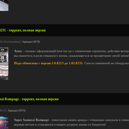
8231 - торрент, полная версия
08-18 (обновлено) |
Аркады (3070)
Aztez
- стильно оформленный beat’em up с элементами стратегии, действие котор
вы окажетесь в роли отважного воина, сражающегося за процветание своей земли
Игра обновлена с версии 1.0.8213 до 1.02.8231.
Список изменений не обнаруже
ai Rampage - торрент, полная версия
08-10 |
Аркады (3070)
Super Samurai Rampage
- пиксельная экшен-аркада с отважным самураем в глав
верным мечом и отправился очищать родную землю от бандитов!