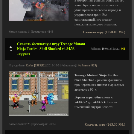
в которой вы решили убить своего
злого брата после того, как он
убил правителя своего народа и
узурпировал трон. Вы
единственный, кто может
положить конец его тирании.
Комментариев: 1 | Просмотров: 4143
Скачать игру (1050.00 Мб.)
Скачать бесплатную игру Teenage Mutant
Ninja Turtles: Shell Shocked v4.84.53 -
Рейтинг:
10.0 (1)
| Баллы:
468
торрент
Игру добавил
Kusko [2563|32]
| 2018-10-01 (обновлено) |
Файтинги (625)
Teenage Mutant Ninja Turtles:
Shell Shocked
- ремейк файтинга
про черепашек-ниндзя с аркадных
автоматов 90-х.
Версия игры обновлена с
v4.84.52 до v4.84.53.
Список
изменений внутри новости.
Комментариев: 25 | Просмотров: 23352
Скачать игру (263.30 Мб.)