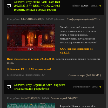
Скачать игру Slain: Back From Hell
v09.05.2018 / + RUS / + GOG v2.4.0.5 -
Рейтинг:
10.0 (10)
| Баллы:
179
торрент, полная русская версия
Игру добавил
John2s [11866|1666]
| 2018-09-27 (обновлено) |
Платформеры (вид сбоку) (3991)
Slain!
- чудесный пиксельный
экшен-платформер в готичном
стиле, с тоннами крови,
металлическим саундтреком и
весьма харизматичным героем!
GOG-версия обновлена до
v2.4.0.5.
Игра обновлена до версии v09.05.2018.
Список изменений можно посмотреть
здесь
.
Добавлена РУССКАЯ версия игры!
Комментариев: 23 | Просмотров: 31004
Скачать игру (245.70 Мб.)
Скачать игру Legend of Korr - торрент,
Рейтинга пока нет | Баллы:
71
игра на стадии разработки
Игру добавил
Kusko [2563|32]
| 2018-09-14 |
Ролевые игры (RPG) (3507)
Legend of Korr
- сложная side