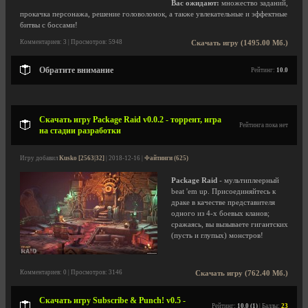
Вас ожидают:
множество заданий,
прокачка персонажа, решение головоломок, а также увлекательные и эффектные
битвы с боссами!
Комментариев: 3 | Просмотров: 5948
Скачать игру (1495.00 Мб.)
Обратите внимание
Рейтинг:
10.0
Скачать игру Package Raid v0.0.2 - торрент, игра
Рейтинга пока нет
на стадии разработки
Игру добавил
Kusko [2563|32]
| 2018-12-16 |
Файтинги (625)
Package Raid
- мультиплеерный
beat 'em up. Присоединяйтесь к
драке в качестве представителя
одного из 4-х боевых кланов;
сражаясь, вы вызываете гигантских
(пусть и глупых) монстров!
Комментариев: 0 | Просмотров: 3146
Скачать игру (762.40 Мб.)
Скачать игру Subscribe & Punch! v0.5 -
Рейтинг:
10.0 (1)
| Баллы:
23