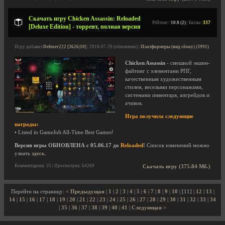
Скачать игру Chicken Assassin: Reloaded
Рейтинг:
10.0 (2)
| Баллы:
337
[Deluxe Edition] - торрент, полная версия
Игру добавил
Defuser222 [3626|10]
| 2018-07-29 (обновлено) |
Платформеры (вид сбоку) (3991)
Chicken Assassin
- смешной экшен-
файтинг с элементами РПГ,
качественным художественным
стилем, веселыми персонажами,
системами инвентаря, апгрейдов и
ачивок.
Игра получила следующие
награды:
• Listed in GameJolt All-Time Best Games!
Версия игры ОБНОВЛЕНА с 05.06.17 до
Reloaded
!
Список изменений можно
узнать
здесь
.
Комментариев: 25 | Просмотров: 64269
Скачать игру (375.84 Мб.)
Перейти на страницу:
< Предыдущая
|
1
|
2
|
3
|
4
|
5
|
6
|
7
|
8
|
9
|
10
| [11] |
12
|
13
|
14
|
15
|
16
|
17
|
18
|
19
|
20
|
21
|
22
|
23
|
24
|
25
|
26
|
27
|
28
|
29
|
30
|
31
|
32
|
33
|
34
|
35
|
36
|
37
|
38
|
39
|
40
|
41
|
Следующая >