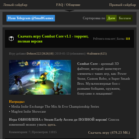
Левый сайдбар
FAQ / Общение
Правый сайдбар
Файтинги
Наш Telegram @SmallGamez
Сортировка по
Дате
Баллам
Скачать игру Combat Core v1.1 - торрент,
Рейтинга пока нет | Баллы:
118
полная версия
Игру добавил
Defuser222 [3626|10]
| 2019-01-13 (обновлено) |
Файтинги (625)
Combat Core
- аренный 3D
файтинг, который заимствует
элементы с таких игр, как: Power
Stone, Custom Robo, и Super Smash
Bros. Мультиплеерные бои с
разными бойцами, оружием,
бонусами и локациями!
Награды:
• Media Indie Exchange The Mix At Evo Championship Series
• Magfest Indie Showcase
Игра ОБНОВЛЕНА с Steam Early Access до ПОЛНОЙ версии!
Список
изменений можно узнать
здесь
.
Комментариев: 7 | Просмотров: 11815
Скачать игру (479.23 Мб.)