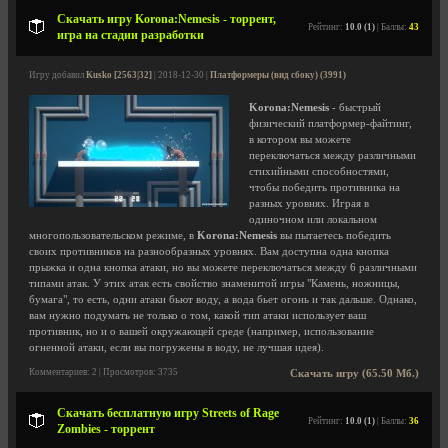
Скачать игру Korona:Nemesis - торрент,
Рейтинг:
10.0 (1)
| Баллы:
43
игра на стадии разработки
Игру добавил
Kusko [2563|32]
| 2018-12-30 |
Платформеры (вид сбоку) (3991)
Korona:Nemesis
- быстрый
физический платформер-файтинг,
в котором вы можете
переключаться между различными
стихийными способностями,
чтобы победить противника на
разных уровнях. Играя в
одиночном или локальном
многопользовательском режиме, в
Korona:Nemesis
вы пытаетесь победить
своих противников на разнообразных уровнях. Вам доступна одна кнопка
прыжка и одна кнопка атаки, но вы можете переключаться между 6 различными
типами атак. У этих атак есть свойство знаменитой игры "Камень, ножницы,
бумага", то есть, одни атаки бьют воду, а вода бьет огонь и так дальше. Однако,
вам нужно подумать не только о том, какой тип атаки использует ваш
противник, но и о вашей окружающей среде (например, использование
огненной атаки, если вы погружены в воду, не лучшая идея).
Комментариев: 2 | Просмотров: 3735
Скачать игру (65.50 Мб.)
Скачать бесплатную игру Streets of Rage
Рейтинг:
10.0 (1)
| Баллы:
36
Zombies - торрент