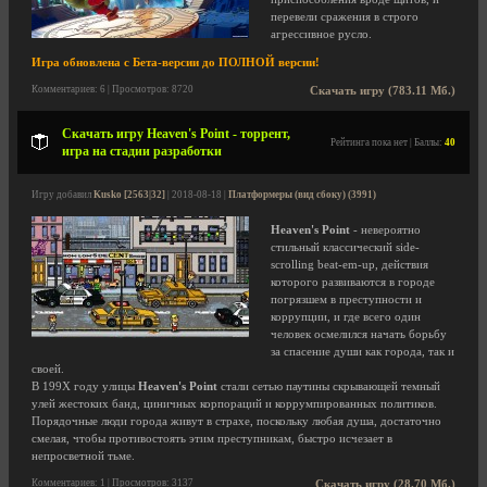
перевели сражения в строго
агрессивное русло.
Игра обновлена с Бета-версии до ПОЛНОЙ версии!
Комментариев: 6 | Просмотров: 8720
Скачать игру (783.11 Мб.)
Скачать игру Heaven's Point - торрент,
Рейтинга пока нет | Баллы:
40
игра на стадии разработки
Игру добавил
Kusko [2563|32]
| 2018-08-18 |
Платформеры (вид сбоку) (3991)
Heaven's Point
- невероятно
стильный классический side-
scrolling beat-em-up, действия
которого развиваются в городе
погрязшем в преступности и
коррупции, и где всего один
человек осмелился начать борьбу
за спасение души как города, так и
своей.
В 199X году улицы
Heaven's Point
стали сетью паутины скрывающей темный
улей жестоких банд, циничных корпораций и коррумпированных политиков.
Порядочные люди города живут в страхе, поскольку любая душа, достаточно
смелая, чтобы противостоять этим преступникам, быстро исчезает в
непросветной тьме.
Комментариев: 1 | Просмотров: 3137
Скачать игру (28.70 Мб.)