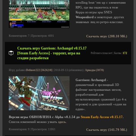
scrolling beat ‘em up с элементами
RPG, где вы окажетесь в теле
Корра из игры эры SNES
Weaponlord
и некоторых других
знакомых лиц из ретро-классики.
Комментариев: 7 | Просмотров: 4091
Скачать игру (208.10 Мб.)
Скачать игру Garrison: Archangel v0.15.17
[Steam Early Access] - торрент, игра на
Рейтинга пока нет | Баллы:
172
стадии разработки
Игру добавил
Defuser222 [3626|10]
| 2018-09-13 (обновлено) |
Аркады (3070)
Garrison: Archangel
-
динамичный и зрелищный 3D
файтинг настраиваемых мехов,
разработанный для
мультиплеерных сражений (до 4-х
игроков) и для сражений «один на
один».
Версия игры ОБНОВЛЕНА с Alpha v0.1.54 до
Steam Early Access v0.15.17
.
Список изменений можно узнать
здесь
.
Комментариев: 9 | Просмотров: 11861
Скачать игру (141.79 Мб.)