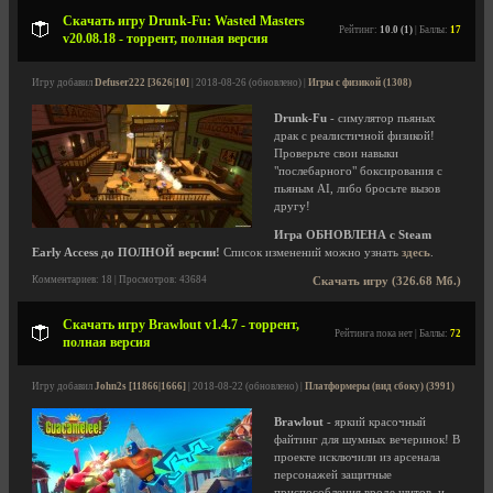
Скачать игру Drunk-Fu: Wasted Masters
Рейтинг:
10.0 (1)
| Баллы:
17
v20.08.18 - торрент, полная версия
Игру добавил
Defuser222 [3626|10]
| 2018-08-26 (обновлено) |
Игры с физикой (1308)
Drunk-Fu
- симулятор пьяных
драк с реалистичной физикой!
Проверьте свои навыки
"послебарного" боксирования с
пьяным AI, либо бросьте вызов
другу!
Игра ОБНОВЛЕНА с Steam
Early Access до ПОЛНОЙ версии!
Список изменений можно узнать
здесь
.
Комментариев: 18 | Просмотров: 43684
Скачать игру (326.68 Мб.)
Скачать игру Brawlout v1.4.7 - торрент,
Рейтинга пока нет | Баллы:
72
полная версия
Игру добавил
John2s [11866|1666]
| 2018-08-22 (обновлено) |
Платформеры (вид сбоку) (3991)
Brawlout
- яркий красочный
файтинг для шумных вечеринок! В
проекте исключили из арсенала
персонажей защитные
приспособления вроде щитов, и