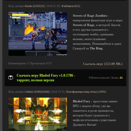
Игру добавил
Kusko [2563|32]
| 2018-12-28 |
Файтинги (625)
Streets of Rage Zombies
-
невероятная фанатская игра в мире
Streets of Rage
, в которой Аксель
и его друзья сражаются с
полчищами зомби, грязными
копами, непослушными
монахинями, Пеннивайзом и даже
Самарой из
The Ring
.
Комментариев: 3 | Просмотров: 6757
Скачать игру (122.00 Мб.)
Скачать игру Bladed Fury v1.0.1786 -
Рейтинга пока нет | Баллы:
44
торрент, полная версия
Игру добавил
John2s [11866|1666]
| 2018-12-25 |
Платформеры (вид сбоку) (3991)
Bladed Fury
- красочная экшен-
RPG с видом сбоку, где вы
окажетесь в роли принцессы,
которая будет сражаться с
мифологическими существами
Древнего Китая!