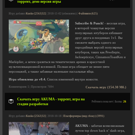
торрент, демо версия игры
Игру добавил
Kusko [2563|32]
| 2018-11-02 (обновлено) |
Файтинги (625)
Subscribe & Punch!
- веселая игра,
в которой чокнутые версии
популярных ютуберов избивают
друг друга в поединках 1v1. Вы
сможете выбрать одного из
пародийных версий популярных
ютуберов, таких как Pewdiepie,
Jacksepticeye, CinnamonToastKen и
Markiplier, а затем сразиться на тематических аренах в красочной
мультипликационной вселенной. Полная игра обещает не менее пяти
персонажей, а также забавные маленькие пасхальные яйца.
Игра обновлена до v0.4.
Список изменений внутри новости.
Комментариев: 5 | Просмотров: 7094
Скачать игру (154.30 Мб.)
Скачать игру AKUMA - торрент, игра на
Рейтинга пока нет | Баллы:
26
стадии разработки
Игру добавил
Kusko [2563|32]
| 2018-10-18 |
Платформеры (вид сбоку) (3991)
AKUMA
- забитая всевозможным
лутом top down hack n’ slash игра,