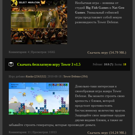
Необычная игра – новинка от
студий
Big Fish Games
и
Nat Geo
Games
. Уникальный геймплей
игры представляет собой некую
разновидность Tower Defense.
Комментариев: 4 | Просмотров: 14565
Скачать игру (54.79 Мб.)
Скачать бесплатную игру Tower 3 v1.5
Рейтинг:
10.0 (7)
| Баллы:
18
Игру добавил
Kusko [2563|32]
| 2010-08-18 |
Tower Defense (394)
Довольно-таки интересная и
своеобразная игра жанра Tower
Defense. Вы можете строить свою
крепость с блоков, которой
предстоит противостоять
бесчисленному количеству врагов.
Защищайте свои защитные орудия
двумя видами блоков, а также не
забывайте строить генераторы, которые производят деньги.
Комментариев: 11 | Просмотров: 11013
Скачать игру (14.24 Мб.)