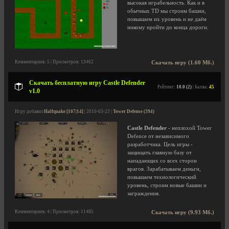
высокая играбельность. Как и в
обычных TD мы строим башни,
повышаем их уровень и не даём
никому пройти до конца дороги.
Комментариев: 5 | Просмотров: 13462
Скачать игру (1.60 Мб.)
Скачать бесплатную игру Castle Defender
Рейтинг:
10.0 (2)
| Баллы:
45
v1.0
Игру добавил
Halfquake [107|14]
| 2010-03-22 |
Tower Defense (394)
Castle Defender
- неплохой Tower
Defence от независимого
разработчика. Цель игры -
защищать главную базу от
нападающих со всех сторон
врагов. Зарабатываем деньги,
повышаем технологический
уровень, строим новые башни и
заграждения.
Комментариев: 4 | Просмотров: 11485
Скачать игру (9.93 Мб.)