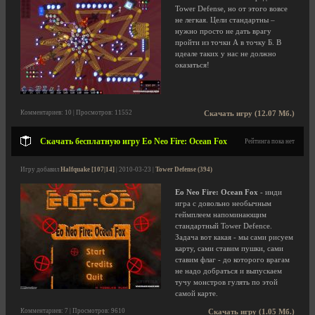
Tower Defense, но от этого вовсе
не легкая. Цели стандартны –
нужно просто не дать врагу
пройти из точки А в точку Б. В
идеале таких у нас не должно
оказаться!
Комментариев: 10 | Просмотров: 11552
Скачать игру (12.07 Мб.)
Скачать бесплатную игру Eo Neo Fire: Ocean Fox
Рейтинга пока нет
Игру добавил
Halfquake [107|14]
| 2010-03-23 |
Tower Defense (394)
Eo Neo Fire: Ocean Fox
- инди
игра с довольно необычным
геймплеем напоминающим
стандартный Tower Defence.
Задача вот какая - мы сами рисуем
карту, сами ставим пушки, сами
ставим флаг - до которого врагам
не надо добраться и выпускаем
тучу монстров гулять по этой
самой карте.
Комментариев: 7 | Просмотров: 9610
Скачать игру (1.05 Мб.)