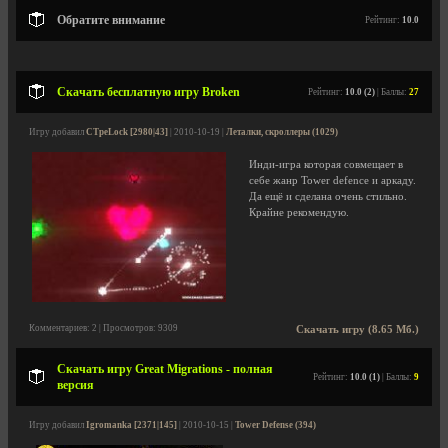
Обратите внимание
Рейтинг:
10.0
Скачать бесплатную игру Broken
Рейтинг:
10.0 (2)
| Баллы:
27
Игру добавил
CTpeLock [2980|43]
| 2010-10-19 |
Леталки, скроллеры (1029)
Инди-игра которая совмещает в
себе жанр Tower defence и аркаду.
Да ещё и сделана очень стильно.
Крайне рекомендую.
Комментариев: 2 | Просмотров: 9309
Скачать игру (8.65 Мб.)
Скачать игру Great Migrations - полная
Рейтинг:
10.0 (1)
| Баллы:
9
версия
Игру добавил
Igromanka [2371|145]
| 2010-10-15 |
Tower Defense (394)