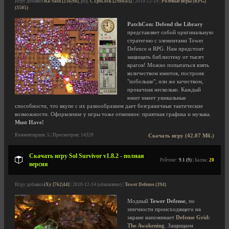
Игру добавил
Ra-Said [256|98]
, ред.
CTpeLock [2980|43]
| 2010-12-19 |
Ролевые игры (RPG)
(3505)
PatchCon: Defend the Library
представляет собой оригинальную
стратегию с элементами Tower
Defence и RPG. Нам предстоит
защищать библиотеку от тысяч
врагов! Можно попытаться взять
количеством юнитов, построив
"побольше", или же качеством,
прокачиая несколько. Каждый
юнит имеет уникальные
способности, что вкупе с их разнообразием дает безграничные тактические
возможности. Оформление у игры тоже отменное: приятная графика и музыка.
Must Have!
Комментариев: 5 | Просмотров: 14320
Скачать игру (42.07 Мб.)
Скачать игру Sol Survivor v1.8.2 - полная
Рейтинг:
9.1 (9)
| Баллы:
20
версия
Игру добавил
iXy [762|44]
| 2010-12-14 (обновлено) |
Tower Defense (394)
Модный
Tower Defense
, по
эпичности происходящего на
экране напоминает
Defense Grid:
The Awakening
. Защищаем