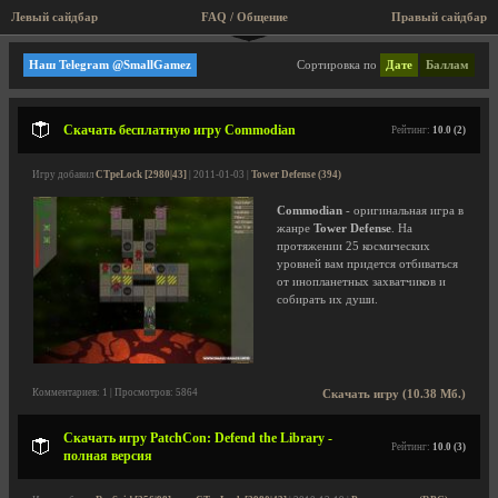
Левый сайдбар
FAQ / Общение
Правый сайдбар
Tower Defense
Наш Telegram @SmallGamez
Сортировка по
Дате
Баллам
Скачать бесплатную игру Commodian
Рейтинг:
10.0 (2)
Игру добавил
CTpeLock [2980|43]
| 2011-01-03 |
Tower Defense (394)
Commodian
- оригинальная игра в
жанре
Tower Defense
. На
протяжении 25 космических
уровней вам придется отбиваться
от инопланетных захватчиков и
собирать их души.
Комментариев: 1 | Просмотров: 5864
Скачать игру (10.38 Мб.)
Скачать игру PatchCon: Defend the Library -
Рейтинг:
10.0 (3)
полная версия