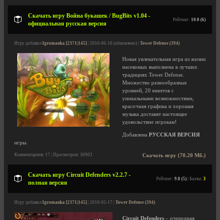
Скачать игру Война букашек / BugBits v1.04 -
Рейтинг:
10.0 (6)
официальная русская версия
Игру добавил
Igromanka [2371|145]
| 2010-06-10 (обновлено) |
Tower Defense (394)
Новая увлекательная игра из жизни
насекомых выполнена в лучших
традициях Tower Defense.
Множество разнообразных
уровней, 20 юнитов с
уникальными возможностями,
красочная графика и хорошая
музыка доставят настоящее
удовольствие игрокам!
Добавлена
РУССКАЯ ВЕРСИЯ
игры.
Комментариев: 17 | Просмотров: 36903
Скачать игру (70.20 Мб.)
Скачать игру Circuit Defenders v2.2.7 -
Рейтинг:
9.8 (5)
| Баллы:
3
полная версия
Игру добавил
Igromanka [2371|145]
| 2010-05-17 |
Tower Defense (394)
Circuit Defenders
– очередная