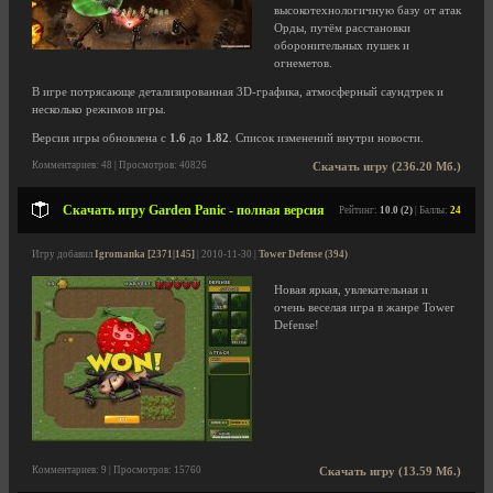
высокотехнологичную базу от атак
Орды, путём расстановки
оборонительных пушек и
огнеметов.
В игре потрясающе детализированная 3D-графика, атмосферный саундтрек и
несколько режимов игры.
Версия игры обновлена с
1.6
до
1.82
. Список изменений внутри новости.
Комментариев: 48 | Просмотров: 40826
Скачать игру (236.20 Мб.)
Скачать игру Garden Panic - полная версия
Рейтинг:
10.0 (2)
| Баллы:
24
Игру добавил
Igromanka [2371|145]
| 2010-11-30 |
Tower Defense (394)
Новая яркая, увлекательная и
очень веселая игра в жанре Tower
Defense!
Комментариев: 9 | Просмотров: 15760
Скачать игру (13.59 Мб.)