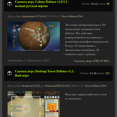
Скачать игру Colony Defense v1.0.5.1 -
Рейтинг:
8.0 (3)
| Баллы:
98
полная русская версия
Игру добавил
Igromanka [2371|145]
| 2010-03-11 |
Tower Defense (394)
Эта очень интересная игра в 3D
продолжает традиции tower
defense. Все действие
разворачивается на планетах с
различным рельефом поверхности.
В игре 10 типов башен с
множеством апгрейдов, 34
планеты и вид с орбиты.
Комментариев: 12 | Просмотров: 21003
Скачать игру (198.78 Мб.)
Скачать игру Desktop Tower Defense v1.2 -
Рейтинг:
8.5 (8)
| Баллы:
123
flash игра
Игру добавил
hraptron [12|29]
, ред.
Dumasuk2009 [415|92]
| 2009-11-15 |
Tower Defense (394)
Игра про защиту рабочего стола
от монстров...