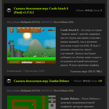
Скачать бесплатную игру Castle Attack 6
Рейтинг:
10.0 (2)
| Баллы:
5
(Final) v1.17.6.2
Игру добавил
Halfquake [107|14]
| 2010-03-23 |
Tower Defense (394)
Castle Attack 6
- это игра из серии
"защити замок", причём защищать
мы его будем как прямо (стреляя с
вышек мышкой), так и косвенно
(посылая солдат на бой). В игре 3
режима сложности, много
улучшений. Деньги мы будем
добывать из убитых нами солдат и
из рудника который находиться
рядом. В игре приятная графика.
Комментариев: 7 | Просмотров: 13242
Скачать игру (10.51 Мб.)
Скачать бесплатную игру Zombie Defence
Рейтинг:
10.0 (2)
| Баллы:
120
Игру добавил
Halfquake [107|14]
| 2010-03-23 |
Tower Defense (394)
Zombie Defence
- Tower Defence с
довольно непривлекательной
графикой, которую заменяет