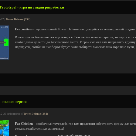
Prototype] - игра на стадии разработки
-27 |
Tower Defense (394)
Evacuation
- перспективный Tower Defense находящийся на очень ранней стадии 
В отличии от большинства игр жанра в
Evacuation
помимо врагов, на карте есть
необходимо довести до безопасного места. Игрок сможет сам направлять групп
маршруты, зомби же наоборот будут сами выбирать максимально короткие пути, 
 - полная версия
12-25 (обновлено) |
Tower Defense (394)
Fat Chicken
- необычный тауердеф, где вам предстоит обустроить ферму для кач
сельскохозяйственных животных!