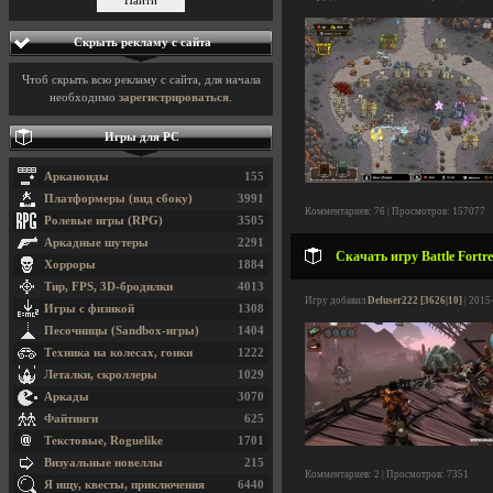
Скрыть рекламу с сайта
Чтоб скрыть всю рекламу с сайта, для начала
необходимо
зарегистрироваться
.
Игры для PC
Арканоиды
155
Платформеры (вид сбоку)
3991
Комментариев: 76 | Просмотров: 157077
Ролевые игры (RPG)
3505
Аркадные шутеры
2291
Скачать игру Battle Fortre
Хорроры
1884
Тир, FPS, 3D-бродилки
4013
Игру добавил
Defuser222 [3626|10]
| 2015
Игры с физикой
1308
Песочницы (Sandbox-игры)
1404
Техника на колесах, гонки
1222
Леталки, скроллеры
1029
Аркады
3070
Файтинги
625
Текстовые, Roguelike
1701
Визуальные новеллы
215
Комментариев: 2 | Просмотров: 7351
Я ищу, квесты, приключения
6440