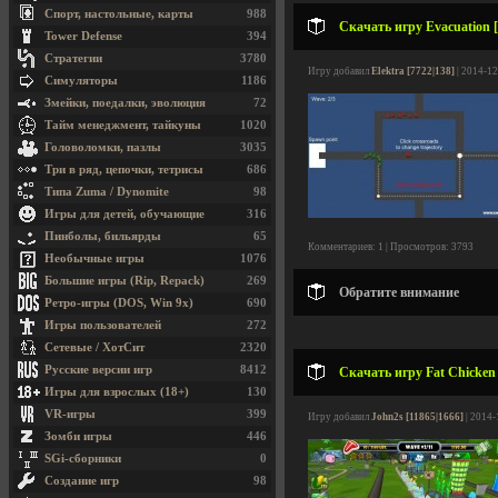
Спорт, настольные, карты
988
Скачать игру Evacuation [
Tower Defense
394
Стратегии
3780
Игру добавил
Elektra [7722|138]
| 2014-12
Симуляторы
1186
Змейки, поедалки, эволюция
72
Тайм менеджмент, тайкуны
1020
Головоломки, пазлы
3035
Три в ряд, цепочки, тетрисы
686
Типа Zuma / Dynomite
98
Игры для детей, обучающие
316
Пинболы, бильярды
65
Комментариев: 1 | Просмотров: 3793
Необычные игры
1076
Большие игры (Rip, Repack)
269
Обратите внимание
Ретро-игры (DOS, Win 9x)
690
Игры пользователей
272
Сетевые / ХотСит
2320
Русские версии игр
8412
Скачать игру Fat Chicken
Игры для взрослых (18+)
130
VR-игры
399
Игру добавил
John2s [11865|1666]
| 2014-
Зомби игры
446
SGi-сборники
0
Создание игр
98