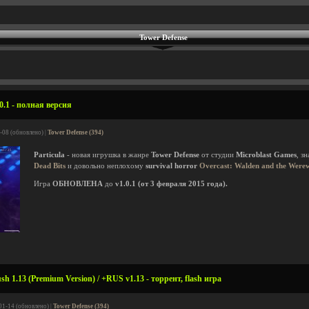
Tower Defense
0.1 - полная версия
-08 (обновлено) |
Tower Defense (394)
Particula
- новая игрушка в жанре
Tower Defense
от студии
Microblast Games
, з
Dead Bits
и довольно неплохому
survival horror
Overcast: Walden and the Were
Игра
ОБНОВЛЕНА
до
v1.0.1 (от 3 февраля 2015 года).
 1.13 (Premium Version) / +RUS v1.13 - торрент, flash игра
01-14 (обновлено) |
Tower Defense (394)