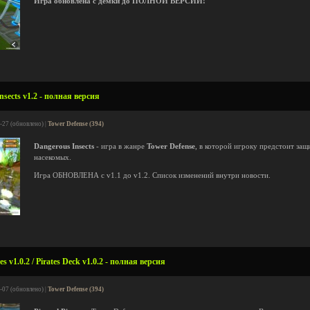
Игра обновлена с демки до ПОЛНОЙ ВЕРСИИ!
sects v1.2 - полная версия
-27 (обновлено) |
Tower Defense (394)
Dangerous Insects
- игра в жанре
Tower Defense
, в которой игроку предстоит защ
насекомых.
Игра ОБНОВЛЕНА с v1.1 до v1.2. Список изменений внутри новости.
s v1.0.2 / Pirates Deck v1.0.2 - полная версия
-07 (обновлено) |
Tower Defense (394)