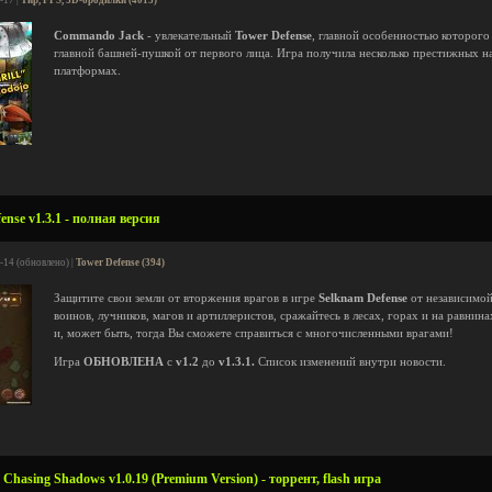
-17 |
Тир, FPS, 3D-бродилки (4013)
Commando Jack
- увлекательный
Tower Defense
, главной особенностью которого
главной башней-пушкой от первого лица. Игра получила несколько престижных н
платформах.
nse v1.3.1 - полная версия
-14 (обновлено) |
Tower Defense (394)
Защитите свои земли от вторжения врагов в игре
Selknam Defense
от независимо
воинов, лучников, магов и артиллеристов, сражайтесь в лесах, горах и на равнин
и, может быть, тогда Вы сможете справиться с многочисленными врагами!
Игра
ОБНОВЛЕНА
с
v1.2
до
v1.3.1.
Список изменений внутри новости.
Chasing Shadows v1.0.19 (Premium Version) - торрент, flash игра