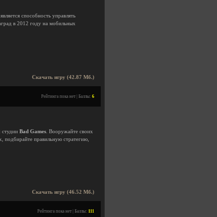
 является способность управлять
аград в 2012 году на мобильных
Скачать игру (42.87 Мб.)
Рейтинга пока нет | Баллы:
6
й студии
Bad Games
. Вооружайте своих
ах, подбирайте правильную стратегию,
Скачать игру (46.52 Мб.)
Рейтинга пока нет | Баллы:
111