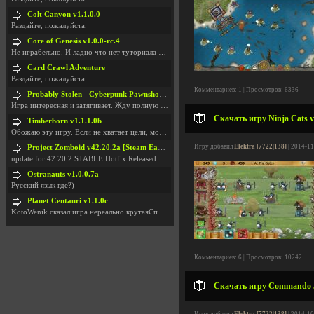
Colt Canyon v1.1.0.0
Раздайте, пожалуйста.
Core of Genesis v1.0.0-rc.4
Не играбельно. И ладно что нет туториала и ничего
Card Crawl Adventure
Раздайте, пожалуйста.
Комментариев: 1 | Просмотров: 6336
Probably Stolen - Cyberpunk Pawnshop Simulator v048c [Playtest]
Игра интересная и затягивает. Жду полную версию, т
Скачать игру Ninja Cats v
Timberborn v1.1.1.0b
Обожаю эту игру. Если не хватает цели, можно чудо
Игру добавил
Elektra [7722|138]
| 2014-11
Project Zomboid v42.20.2a [Steam Early Access]
update for 42.20.2 STABLE Hotfix Released
Ostranauts v1.0.0.7a
Русский язык где?)
Planet Centauri v1.1.0c
KotoWenik сказал:игра нереально крутаяСпасибо )))
Комментариев: 6 | Просмотров: 10242
Скачать игру Commando Ja