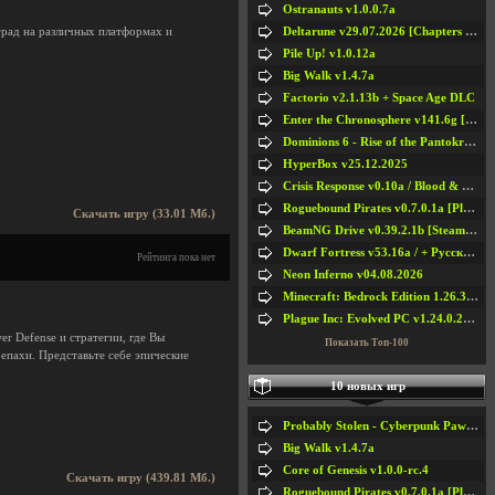
Ostranauts v1.0.0.7a
Deltarune v29.07.2026 [Chapters 1-5] / + RUS [Chapters 1-5]
рад на различных платформах и
Pile Up! v1.0.12a
Big Walk v1.4.7a
Factorio v2.1.13b + Space Age DLC
Enter the Chronosphere v141.6g [Steam Early Access]
Dominions 6 - Rise of the Pantokrator v6.35a
HyperBox v25.12.2025
Crisis Response v0.10a / Blood & Bullet
Roguebound Pirates v0.7.0.1a [Playtest]
Скачать игру (33.01 Мб.)
BeamNG Drive v0.39.2.1b [Steam Early Access]
Dwarf Fortress v53.16a / + Русская Версия v50.12a
Рейтинга пока нет
Neon Inferno v04.08.2026
Minecraft: Bedrock Edition 1.26.33.1a / + TLauncher v2.89
Plague Inc: Evolved PC v1.24.0.2a + All DLCs
r Defense и стратегии, где Вы
Показать Топ-100
епахи. Представьте себе эпические
10 новых игр
Probably Stolen - Cyberpunk Pawnshop Simulator v048c [Playtest]
Big Walk v1.4.7a
Core of Genesis v1.0.0-rc.4
Скачать игру (439.81 Мб.)
Roguebound Pirates v0.7.0.1a [Playtest]