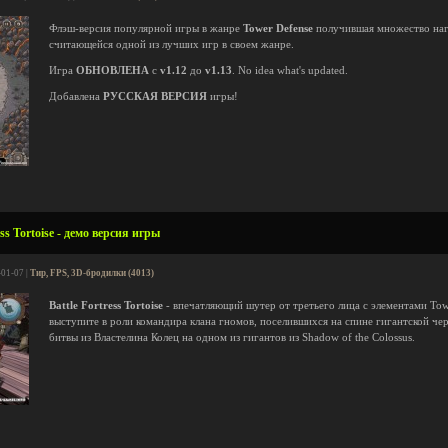
Флэш-версия популярной игры в жанре
Tower Defense
получившая множество наг
считающейся одной из лучших игр в своем жанре.
Игра
ОБНОВЛЕНА
с
v1.12
до
v1.13
. No idea what's updated.
Добавлена
РУССКАЯ ВЕРСИЯ
игры!
ss Tortoise - демо версия игры
-01-07 |
Тир, FPS, 3D-бродилки (4013)
Battle Fortress Tortoise
- впечатляющий шутер от третьего лица с элементами Towe
выступите в роли командира клана гномов, поселившихся на спине гигантской чер
битвы из Властелина Колец на одном из гигантов из Shadow of the Colossus.