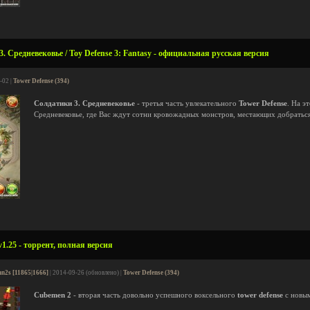
. Средневековье / Toy Defense 3: Fantasy - официальная русская версия
-02 |
Tower Defense (394)
Солдатики 3. Средневековье
- третья часть увлекательного
Tower Defense
. На э
Средневековье, где Вас ждут сотни кровожадных монстров, местающих добраться
1.25 - торрент, полная версия
hn2s [11865|1666]
| 2014-09-26 (обновлено) |
Tower Defense (394)
Cubemen 2
- вторая часть довольно успешного воксельного
tower defense
с новы