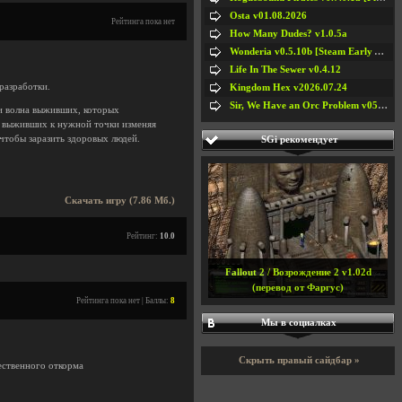
Osta v01.08.2026
Рейтинга пока нет
How Many Dudes? v1.0.5a
Wonderia v0.5.10b [Steam Early Access]
Life In The Sewer v0.4.12
разработки.
Kingdom Hex v2026.07.24
Sir, We Have an Orc Problem v05.08.2026
 и волна выживших, которых
у выживших к нужной точки изменяя
чтобы заразить здоровых людей.
SGi рекомендует
Скачать игру (7.86 Мб.)
Рейтинг:
10.0
Fallout 2 / Возрождение 2 v1.02d
(перевод от Фаргус)
Рейтинга пока нет | Баллы:
8
Мы в социалках
Скрыть правый сайдбар »
ественного откорма