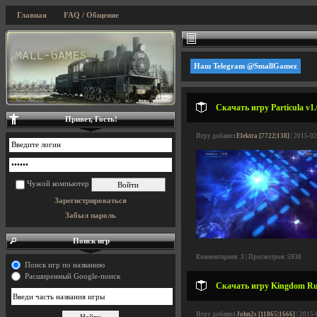
Главная
FAQ / Общение
Наш Telegram @SmallGamez
Скачать игру Particula v1.
Привет, Гость!
Игру добавил
Elektra [7722|138]
| 2015-02
Чужой компьютер
Зарегистрироваться
Забыл пароль
Поиск игр
Комментариев: 3 | Просмотров: 5938
Поиск игр по названию
Расширенный Google-поиск
Скачать игру Kingdom Rush
Игру добавил
John2s [11865|1666]
| 2015-