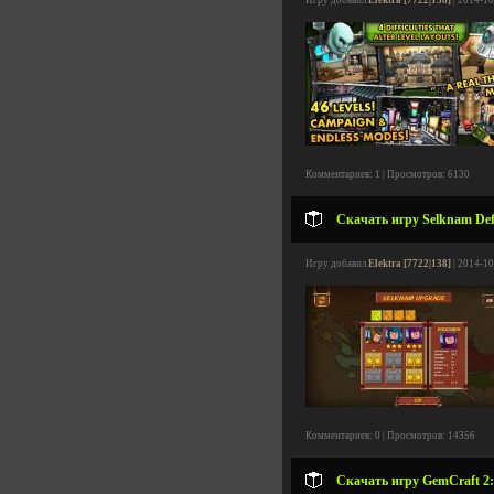
Игру добавил
Elektra [7722|138]
| 2014-10
Комментариев: 1 | Просмотров: 6130
Скачать игру Selknam Defe
Игру добавил
Elektra [7722|138]
| 2014-10
Комментариев: 0 | Просмотров: 14356
Скачать игру GemCraft 2: 