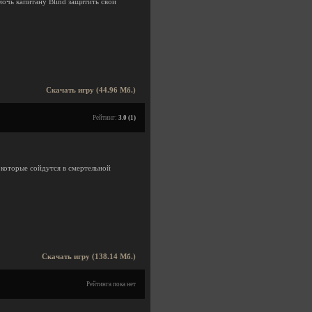
очь капитану Blind защитить свои
Скачать игру (44.96 Мб.)
Рейтинг:
3.0 (1)
 которые сойдутся в смертельной
Скачать игру (138.14 Мб.)
Рейтинга пока нет