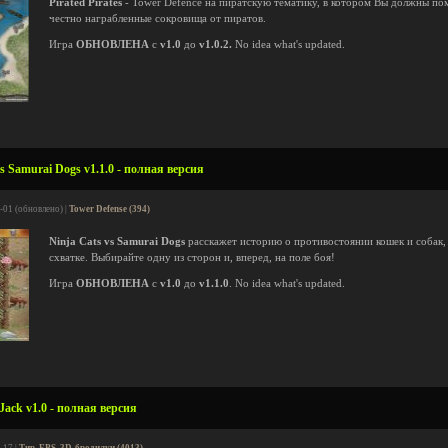
Pirated Pirates
- Tower Defence на пиратскую тематику, в котором Вы должны пом
честно награбленные сокровища от пиратов.
Игра
ОБНОВЛЕНА
с
v1.0
до
v1.0.2.
No idea what's updated.
s Samurai Dogs v1.1.0 - полная версия
-01 (обновлено) |
Tower Defense (394)
Ninja Cats vs Samurai Dogs
расскажет историю о противостоянии кошек и собак,
схватке. Выбирайте одну из сторон и, вперед, на поле боя!
Игра
ОБНОВЛЕНА
с
v1.0
до
v1.1.0
. No idea what's updated.
ck v1.0 - полная версия