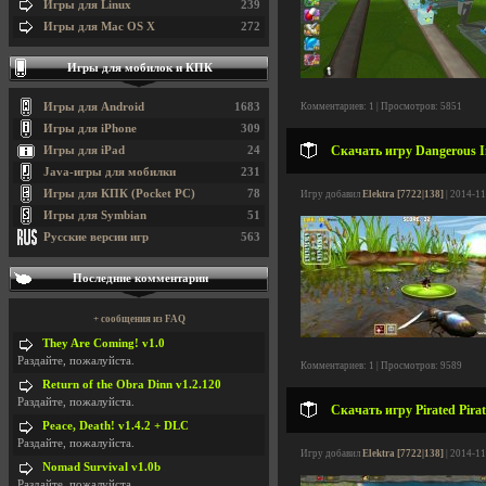
Игры для Linux
239
Игры для Mac OS X
272
Игры для мобилок и КПК
Игры для Android
1683
Комментариев: 1 | Просмотров: 5851
Игры для iPhone
309
Скачать игру Dangerous In
Игры для iPad
24
Java-игры для мобилки
231
Игры для КПК (Pocket PC)
78
Игру добавил
Elektra [7722|138]
| 2014-11
Игры для Symbian
51
Русские версии игр
563
Последние комментарии
+ сообщения из FAQ
They Are Coming! v1.0
Раздайте, пожалуйста.
Комментариев: 1 | Просмотров: 9589
Return of the Obra Dinn v1.2.120
Раздайте, пожалуйста.
Скачать игру Pirated Pirate
Peace, Death! v1.4.2 + DLC
Раздайте, пожалуйста.
Игру добавил
Elektra [7722|138]
| 2014-11
Nomad Survival v1.0b
Раздайте, пожалуйста.