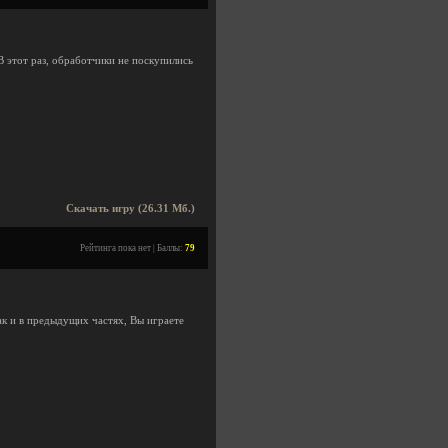
 В этот раз, обработчики не поскупились
Скачать игру (26.31 Мб.)
Рейтинга пока нет | Баллы:
79
ак и в предыдущих частях, Вы играете