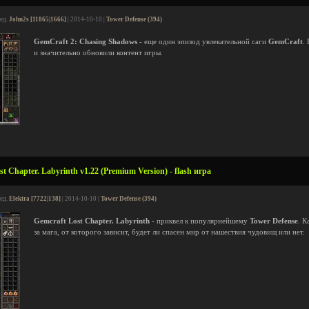
ред.
John2s [11865|1666]
| 2014-10-10 |
Tower Defense (394)
GemCraft 2: Chasing Shadows
- еще один эпизод увлекательной саги
GemCraft
.
и значительно обновили контент игры.
 Chapter. Labyrinth v1.22 (Premium Version) - flash игра
ред.
Elektra [7722|138]
| 2014-10-10 |
Tower Defense (394)
Gemcraft Lost Chapter. Labyrinth
- приквел к популярнейшему
Tower Defense
. К
за мага, от которого зависит, будет ли спасен мир от нашествия чудовищ или нет.