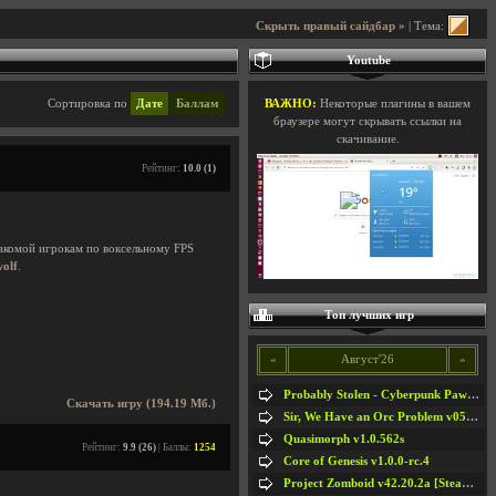
Скрыть правый сайдбар »
| Тема:
Youtube
Сортировка по
Дате
Баллам
ВАЖНО:
Некоторые плагины в вашем
браузере могут скрывать ссылки на
скачивание.
Рейтинг:
10.0 (1)
накомой игрокам по воксельному FPS
wolf
.
Топ лучших игр
«
Август'26
»
Probably Stolen - Cyberpunk Pawnshop Simulator v048c [Playtest]
Скачать игру (194.19 Мб.)
Sir, We Have an Orc Problem v05.08.2026
Quasimorph v1.0.562s
Рейтинг:
9.9 (26)
| Баллы:
1254
Core of Genesis v1.0.0-rc.4
Project Zomboid v42.20.2a [Steam Early Access]