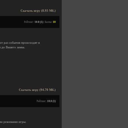
Скачать игру (8.93 Мб.)
Рейтинг:
10.0 (1)
| Баллы:
10
тот раз события происходят в
 до Вашего замка.
Скачать игру (94.70 Мб.)
Рейтинг:
10.0 (1)
ми режимами игры.