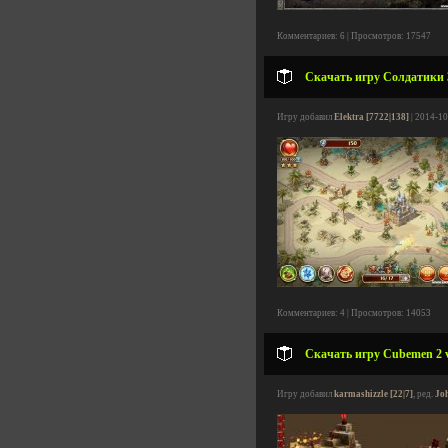
Комментариев: 6 | Просмотров: 17547
Скачать игру Солдатики 3
Игру добавил
Elektra [7722|138]
| 2014-10
Комментариев: 4 | Просмотров: 14053
Скачать игру Cubemen 2 v
Игру добавил
karmashizzle [22|7]
, ред.
Jo