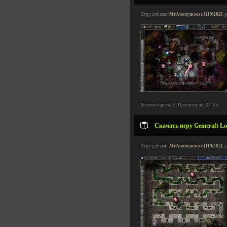
Игру добавил
MrAnonymouse [119|282]
, 
Комментариев: 5 | Просмотров: 24185
Скачать игру Gemcraft Lost
Игру добавил
MrAnonymouse [119|282]
, 