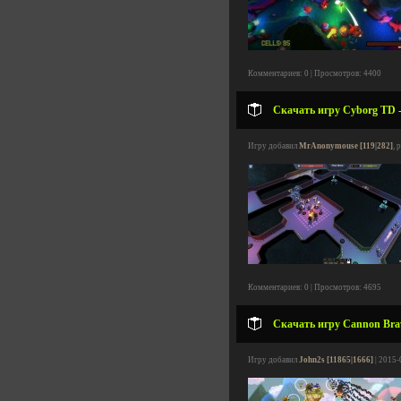
Комментариев: 0 | Просмотров: 4400
Скачать игру Cyborg TD 
Игру добавил
MrAnonymouse [119|282]
, 
Комментариев: 0 | Просмотров: 4695
Скачать игру Cannon Braw
Игру добавил
John2s [11865|1666]
| 2015-