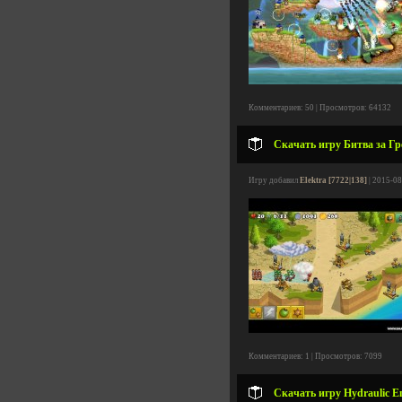
Комментариев: 50 | Просмотров: 64132
Скачать игру Битва за Гр
Игру добавил
Elektra [7722|138]
| 2015-08
Комментариев: 1 | Просмотров: 7099
Скачать игру Hydraulic E