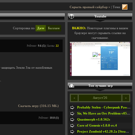
Скрыть правый сайдбар »
| Тема:
Youtube
Сортировка по
Дате
Баллам
ВАЖНО:
Некоторые плагины в вашем
браузере могут скрывать ссылки на
скачивание.
Рейтинг:
9.6 (5)
| Баллы:
22
т защищать Земли Зла от назойливых
ь
.
Топ лучших игр
«
Август'26
»
Скачать игру (316.15 Мб.)
Probably Stolen - Cyberpunk Pawnshop Simulator v048c [Playtest]
Sir, We Have an Orc Problem v05.08.2026
Рейтинг:
10.0 (1)
Quasimorph v1.0.562s
Core of Genesis v1.0.0-rc.4
Project Zomboid v42.20.2a [Steam Early Access]