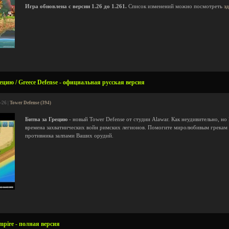
Игра обновлена с версии 1.26 до 1.261.
Список изменений можно посмотреть
з
ецию / Greece Defense - официальная русская версия
-26 |
Tower Defense (394)
Битва за Грецию
- новый Tower Defense от студии Alawar. Как неудивительно, но
времена захватнических войн римских легионов. Помогите миролюбивым грекам о
противника залпами Ваших орудий.
mpire - полная версия