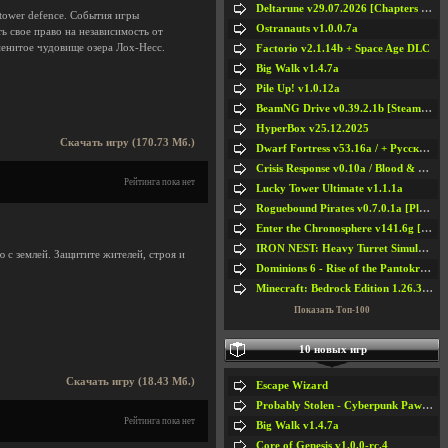
Deltarune v29.07.2026 [Chapters 1-5] / + RUS [Chapters 1-5]
tower defence. События игры
Ostranauts v1.0.0.7a
ь свое право на независимость от
менитое чудовище озера Лох-Несс.
Factorio v2.1.14b + Space Age DLC
Big Walk v1.4.7a
Pile Up! v1.0.12a
BeamNG Drive v0.39.2.1b [Steam Early Access]
HyperBox v25.12.2025
Скачать игру (170.73 Мб.)
Dwarf Fortress v53.16a / + Русская Версия v50.12a
Crisis Response v0.10a / Blood & Bullet
Рейтинга пока нет
Lucky Tower Ultimate v1.1.1a
Roguebound Pirates v0.7.0.1a [Playtest]
Enter the Chronosphere v141.6g [Steam Early Access]
IRON NEST: Heavy Turret Simulator v1.0a
 с землей. Защитите жителей, строя и
Dominions 6 - Rise of the Pantokrator v6.35a
Minecraft: Bedrock Edition 1.26.33.1a / + TLauncher v2.89
Показать Топ-100
10 новых игр
Скачать игру (18.43 Мб.)
Escape Wizard
Probably Stolen - Cyberpunk Pawnshop Simulator v048c [Playtest]
Рейтинга пока нет
Big Walk v1.4.7a
Core of Genesis v1.0.0-rc.4