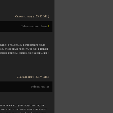
Скачать игру (153.92 Мб.)
Рейтинга пока нет | Баллы:
6
должен отразить 50 волн всякого рода
ссов, способных пробить бреши в Вашей
ческие приемы, магические заклинания и
Скачать игру (83.74 Мб.)
Рейтинга пока нет
ничной койке, орды вирусов атакуют
имое количество клеток (они выпадают