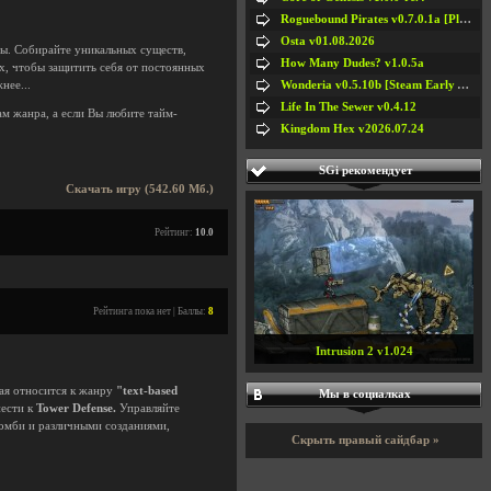
Roguebound Pirates v0.7.0.1a [Playtest]
Osta v01.08.2026
ы. Собирайте уникальных существ,
How Many Dudes? v1.0.5a
х, чтобы защитить себя от постоянных
Wonderia v0.5.10b [Steam Early Access]
нее...
Life In The Sewer v0.4.12
м жанра, а если Вы любите тайм-
Kingdom Hex v2026.07.24
SGi рекомендует
Скачать игру (542.60 Мб.)
Рейтинг:
10.0
Рейтинга пока нет | Баллы:
8
Intrusion 2 v1.024
рая относится к жанру
"text-based
Мы в социалках
нести к
Tower Defense.
Управляйте
зомби и различными созданиями,
Скрыть правый сайдбар »