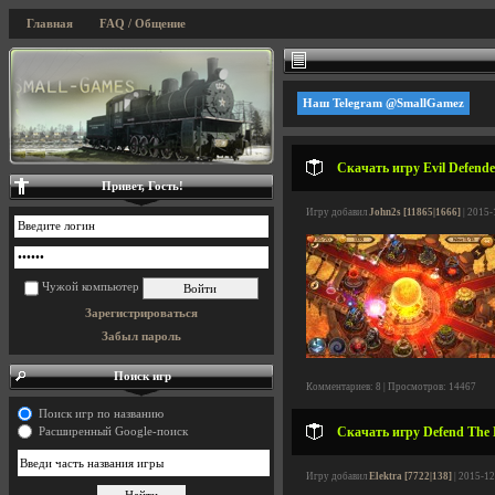
Главная
FAQ / Общение
Наш Telegram @SmallGamez
Скачать игру Evil Defende
Привет, Гость!
Игру добавил
John2s [11865|1666]
| 2015-
Чужой компьютер
Зарегистрироваться
Забыл пароль
Поиск игр
Комментариев: 8 | Просмотров: 14467
Поиск игр по названию
Скачать игру Defend The H
Расширенный Google-поиск
Игру добавил
Elektra [7722|138]
| 2015-12