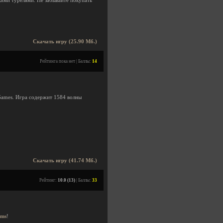
кими турелями. Не забывайте покупать
Скачать игру (25.90 Мб.)
Рейтинга пока нет | Баллы:
14
 Games. Игра содержит 1584 волны
Скачать игру (41.74 Мб.)
Рейтинг:
10.0 (13)
| Баллы:
33
ms
!