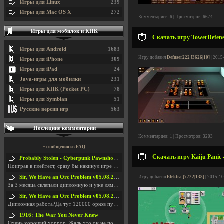
Игры для Linux
239
Игры для Mac OS X
272
Комментариев: 6 | Просмотров: 6674
Игры для мобилок и КПК
Скачать игру TowerDefense
Игры для Android
1683
Игру добавил
Defuser222 [3626|10]
| 2015
Игры для iPhone
309
Игры для iPad
24
Java-игры для мобилки
231
Игры для КПК (Pocket PC)
78
Игры для Symbian
51
Русские версии игр
563
Последние комментарии
Комментариев: 1 | Просмотров: 3203
+ сообщения из FAQ
Скачать игру Kaiju Panic 
Probably Stolen - Cyberpunk Pawnshop Simulator v048c [Playtest]
Поиграв в плейтест, сразу бы накинул игре наивысши
Sir, We Have an Orc Problem v05.08.2026
Игру добавил
Elektra [7722|138]
| 2015-10
За 3 месяца склепали дипломную и уже лям двести ба
Sir, We Have an Orc Problem v05.08.2026
Дипломная работа?Да тут 120000 орков путь выбирают
1916: The War You Never Knew
Очень хороший хоррор. Жаль что он не получил должн