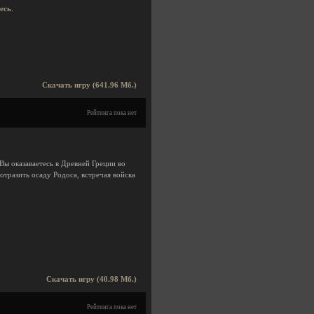
десь
.
Скачать игру (641.96 Мб.)
Рейтинга пока нет
 Вы оказаваетесь в Древней Греции во
тразить осаду Родоса, встречая войска
Скачать игру (40.98 Мб.)
Рейтинга пока нет