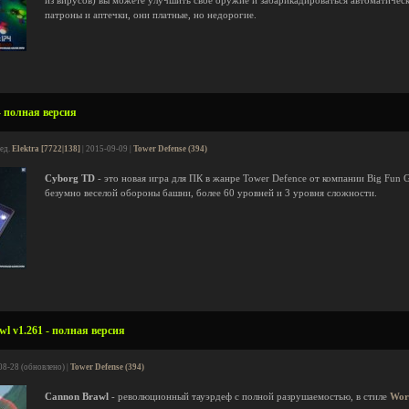
из вирусов) вы можете улучшить своё оружие и забарикадироваться автоматичес
патроны и аптечки, они платные, но недорогие.
- полная версия
ред.
Elektra [7722|138]
| 2015-09-09 |
Tower Defense (394)
Cyborg TD
- это новая игра для ПК в жанре Tower Defence от компании Big Fun
безумно веселой обороны башни, более 60 уровней и 3 уровня сложности.
l v1.261 - полная версия
08-28 (обновлено) |
Tower Defense (394)
Cannon Brawl
- революционный тауэрдеф с полной разрушаемостью, в стиле
Wor