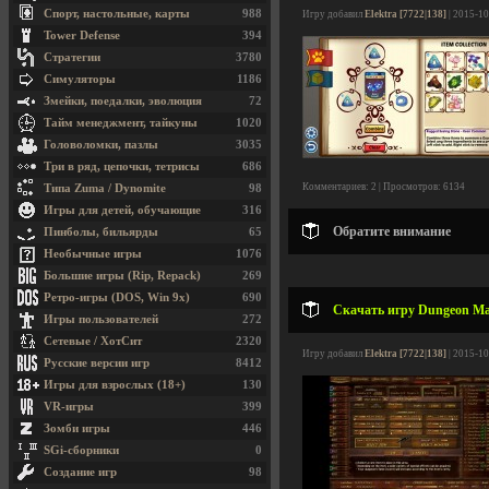
Спорт, настольные, карты
988
Игру добавил
Elektra [7722|138]
| 2015-10
Tower Defense
394
Стратегии
3780
Симуляторы
1186
Змейки, поедалки, эволюция
72
Тайм менеджмент, тайкуны
1020
Головоломки, пазлы
3035
Три в ряд, цепочки, тетрисы
686
Комментариев: 2 | Просмотров: 6134
Типа Zuma / Dynomite
98
Игры для детей, обучающие
316
Обратите внимание
Пинболы, бильярды
65
Необычные игры
1076
Большие игры (Rip, Repack)
269
Ретро-игры (DOS, Win 9x)
690
Скачать игру Dungeon Ma
Игры пользователей
272
Сетевые / ХотСит
2320
Игру добавил
Elektra [7722|138]
| 2015-10
Русские версии игр
8412
Игры для взрослых (18+)
130
VR-игры
399
Зомби игры
446
SGi-сборники
0
Создание игр
98