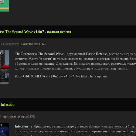
rs: The Second Wave v1.0u7 - полная версия
-13 (обновлено) |
Tower Defense (394)
The Defenders: The Second Wave
- двухмерный
Castle Defense
, в котором игрок 
нечисти. Ждите "в гости" не только мелких призраков и скелетов, но больших бо
обороне в одно мгновение. Для защиты Вы можете использовать различные такти
дополнительные предметы экипировки, улучшающие показатели защитников.
Игра
ОБНОВЛЕНА
с
v1.0u6
до
v1.0u7
. No idea what's updated.
Infection
0 |
Аркадные шутеры (2292)
Infection
- гибрид шутера с видом сверху и tower defense. Человек лежит на боль
организм, ваша задача не дать им пройти дальше по организму. Накопив необход