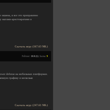
 экшена, и все это приправлено
у магами-аристократами и
Скачать игру (167.63 Мб.)
Рейтинг:
10.0 (1)
| Баллы:
9
tower defense на мобильных платформах.
енную графику и несколько
Скачать игру (247.61 Мб.)