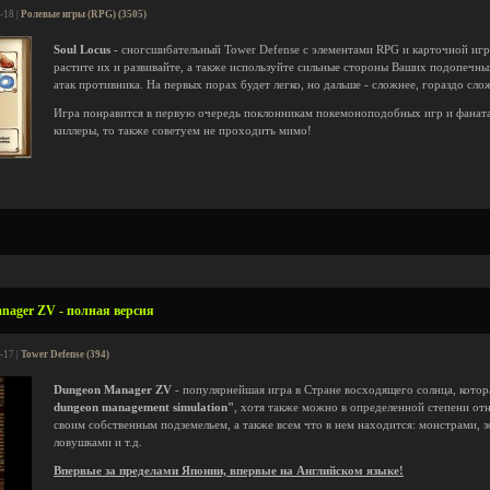
-18 |
Ролевые игры (RPG) (3505)
Soul Locus
- сногсшибательный Tower Defense с элементами RPG и карточной игр
растите их и развивайте, а также используйте сильные стороны Ваших подопечны
атак противника. На первых порах будет легко, но дальше - сложнее, гораздо слож
Игра понравится в первую очередь поклонникам покемоноподобных игр и фаната
киллеры, то также советуем не проходить мимо!
nager ZV - полная версия
-17 |
Tower Defense (394)
Dungeon Manager ZV
- популярнейшая игра в Стране восходящего солнца, кото
dungeon management simulation"
, хотя также можно в определенной степени от
своим собственным подземельем, а также всем что в нем находится: монстрами, 
ловушками и т.д.
Впервые за пределами Японии, впервые на Английском языке!