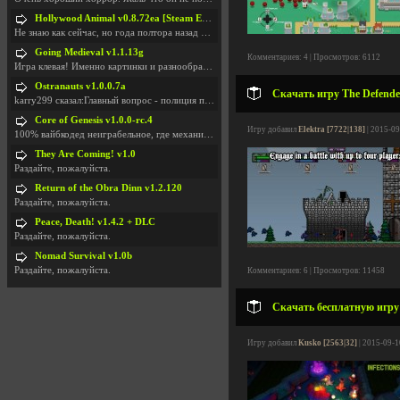
Hollywood Animal v0.8.72ea [Steam Early Access]
Не знаю как сейчас, но года полтора назад игра был
Going Medieval v1.1.13g
Комментариев: 4 | Просмотров: 6112
Игра клевая! Именно картинки и разнообразия в стро
Ostranauts v1.0.0.7a
Скачать игру The Defende
karry299 сказал:Главный вопрос - полиция по-прежне
Core of Genesis v1.0.0-rc.4
Игру добавил
Elektra [7722|138]
| 2015-09
100% вайбкодед неиграбельное, где механики знает т
They Are Coming! v1.0
Раздайте, пожалуйста.
Return of the Obra Dinn v1.2.120
Раздайте, пожалуйста.
Peace, Death! v1.4.2 + DLC
Раздайте, пожалуйста.
Nomad Survival v1.0b
Раздайте, пожалуйста.
Комментариев: 6 | Просмотров: 11458
Скачать бесплатную игру 
Игру добавил
Kusko [2563|32]
| 2015-09-1