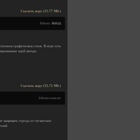
Скачать игру (15.77 Мб.)
Рейтинг:
10.0 (1)
стичном графическом стиле. В игре есть
нированных идей автора.
Скачать игру (52.71 Мб.)
Рейтинга пока нет
оит защищать города от гигантских
елей.