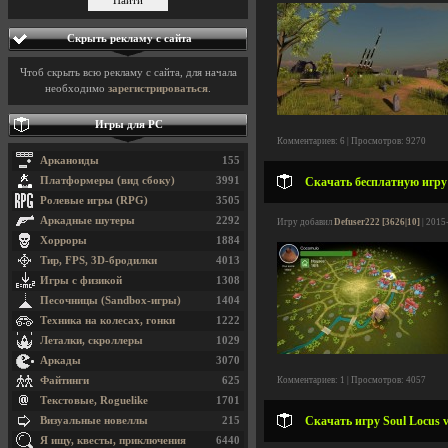
Скрыть рекламу с сайта
Чтоб скрыть всю рекламу с сайта, для начала
необходимо
зарегистрироваться
.
Игры для PC
Комментариев: 6 | Просмотров: 9270
Арканоиды
155
Платформеры (вид сбоку)
3991
Скачать бесплатную игру 
Ролевые игры (RPG)
3505
Аркадные шутеры
2292
Игру добавил
Defuser222 [3626|10]
| 2015
Хорроры
1884
Тир, FPS, 3D-бродилки
4013
Игры с физикой
1308
Песочницы (Sandbox-игры)
1404
Техника на колесах, гонки
1222
Леталки, скроллеры
1029
Аркады
3070
Файтинги
625
Комментариев: 1 | Просмотров: 4057
Текстовые, Roguelike
1701
Скачать игру Soul Locus v
Визуальные новеллы
215
Я ищу, квесты, приключения
6440