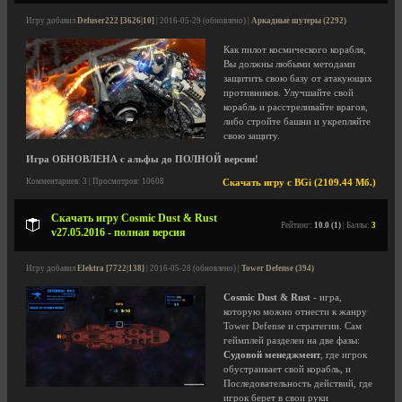
Игру добавил
Defuser222 [3626|10]
| 2016-05-29 (обновлено) |
Аркадные шутеры (2292)
Как пилот космического корабля,
Вы должны любыми методами
защитить свою базу от атакующих
противников. Улучшайте свой
корабль и расстреливайте врагов,
либо стройте башни и укрепляйте
свою защиту.
Игра ОБНОВЛЕНА с альфы до ПОЛНОЙ версии!
Комментариев: 3 | Просмотров: 10608
Скачать игру с BGi (2109.44 Мб.)
Скачать игру Cosmic Dust & Rust
Рейтинг:
10.0 (1)
| Баллы:
3
v27.05.2016 - полная версия
Игру добавил
Elektra [7722|138]
| 2016-05-28 (обновлено) |
Tower Defense (394)
Cosmic Dust & Rust
- игра,
которую можно отнести к жанру
Tower Defense и стратегии. Сам
геймплей разделен на две фазы:
Судовой менеджмент
, где игрок
обустраивает свой корабль, и
Последовательность действий, где
игрок берет в свои руки