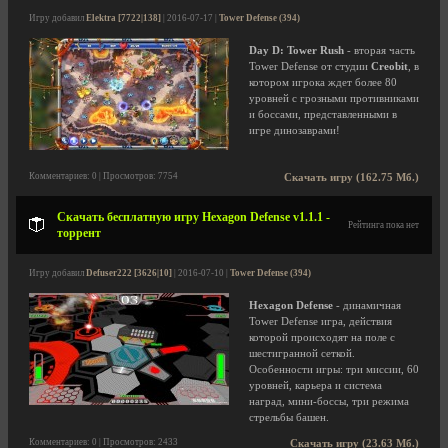
Игру добавил
Elektra [7722|138]
| 2016-07-17 |
Tower Defense (394)
Day D: Tower Rush
- вторая часть
Tower Defense от студии
Creobit
, в
котором игрока ждет более 80
уровней с грозными противниками
и боссами, представленными в
игре динозаврами!
Комментариев: 0 | Просмотров: 7754
Скачать игру (162.75 Мб.)
Скачать бесплатную игру Hexagon Defense v1.1.1 -
Рейтинга пока нет
торрент
Игру добавил
Defuser222 [3626|10]
| 2016-07-10 |
Tower Defense (394)
Hexagon Defense
- динамичная
Tower Defense игра, действия
которой происходят на поле с
шестигранной сеткой.
Особенности игры: три миссии, 60
уровней, карьера и система
наград, мини-боссы, три режима
стрельбы башен.
Комментариев: 0 | Просмотров: 2433
Скачать игру (23.63 Мб.)