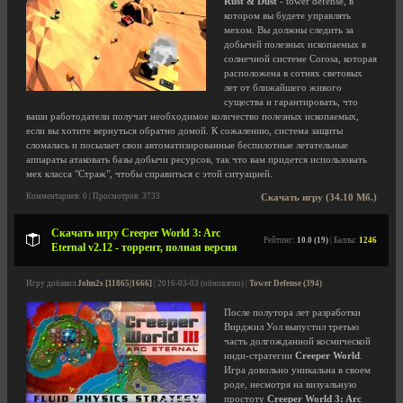
Rust & Dust
- tower defense, в
котором вы будете управлять
мехом. Вы должны следить за
добычей полезных ископаемых в
солнечной системе Corosa, которая
расположена в сотнях световых
лет от ближайшего живого
существа и гарантировать, что
ваши работодатели получат необходимое количество полезных ископаемых,
если вы хотите вернуться обратно домой. К сожалению, система защиты
сломалась и посылает свои автоматизированные беспилотные летательные
аппараты атаковать базы добычи ресурсов, так что вам придется использовать
мех класса "Страж", чтобы справиться с этой ситуацией.
Комментариев: 0 | Просмотров: 3733
Скачать игру (34.10 Мб.)
Скачать игру Creeper World 3: Arc
Рейтинг:
10.0 (19)
| Баллы:
1246
Eternal v2.12 - торрент, полная версия
Игру добавил
John2s [11865|1666]
| 2016-03-03 (обновлено) |
Tower Defense (394)
После полутора лет разработки
Вирджил Уол выпустил третью
часть долгожданной космической
инди-стратегии
Creeper World
.
Игра довольно уникальна в своем
роде, несмотря на визуальную
простоту
Creeper World 3: Arc