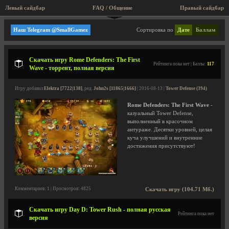
Левый сайдбар
FAQ / Общение
Правый сайдбар
Tower Defense
Наш Telegram @SmallGamez
Сортировка по
Дате
Баллам
Скачать игру Rome Defenders: The First
Рейтинга пока нет | Баллы:
117
Wave - торрент, полная версия
Игру добавил
Elektra [7722|138]
, ред.
John2s [11865|1666]
| 2016-08-13 |
Tower Defense (394)
Rome Defenders: The First Wave
-
казуальный Tower Defense,
выполненный в красочном
антураже. Десятки уровней, целая
куча улучшений и внутренние
достижения присутствуют!
Комментариев: 1 | Просмотров: 4825
Скачать игру (104.71 Мб.)
Скачать игру Day D: Tower Rush - полная русская
Рейтинга пока нет
версия