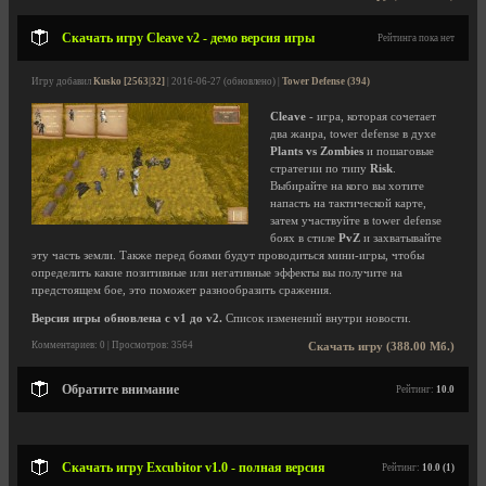
Скачать игру Cleave v2 - демо версия игры
Рейтинга пока нет
Игру добавил
Kusko [2563|32]
| 2016-06-27 (обновлено) |
Tower Defense (394)
Cleave
- игра, которая сочетает
два жанра, tower defense в духе
Plants vs Zombies
и пошаговые
стратегии по типу
Risk
.
Выбирайте на кого вы хотите
напасть на тактической карте,
затем участвуйте в tower defense
боях в стиле
PvZ
и захватывайте
эту часть земли. Также перед боями будут проводиться мини-игры, чтобы
определить какие позитивные или негативные эффекты вы получите на
предстоящем бое, это поможет разнообразить сражения.
Версия игры обновлена с v1 до v2.
Список изменений внутри новости.
Комментариев: 0 | Просмотров: 3564
Скачать игру (388.00 Мб.)
Обратите внимание
Рейтинг:
10.0
Скачать игру Excubitor v1.0 - полная версия
Рейтинг:
10.0 (1)