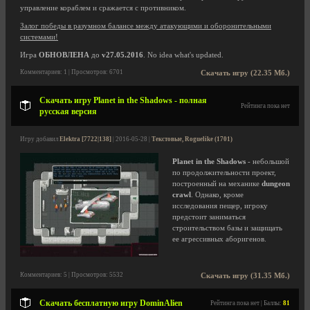
управление кораблем и сражается с противником.
Залог победы в разумном балансе между атакующими и оборонительными
системами!
Игра
ОБНОВЛЕНА
до
v27.05.2016
. No idea what's updated.
Комментариев: 1 | Просмотров: 6701
Скачать игру (22.35 Мб.)
Скачать игру Planet in the Shadows - полная
Рейтинга пока нет
русская версия
Игру добавил
Elektra [7722|138]
| 2016-05-28 |
Текстовые, Roguelike (1701)
Planet in the Shadows
- небольшой
по продолжительности проект,
построенный на механике
dungeon
crawl
. Однако, кроме
исследования пещер, игроку
предстоит заниматься
строительством базы и защищать
ее агрессивных аборигенов.
Комментариев: 5 | Просмотров: 5532
Скачать игру (31.35 Мб.)
Скачать бесплатную игру DominAlien
Рейтинга пока нет | Баллы:
81