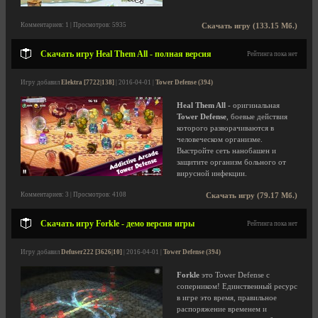
Комментариев: 1 | Просмотров: 5935
Скачать игру (133.15 Мб.)
Скачать игру Heal Them All - полная версия
Рейтинга пока нет
Игру добавил
Elektra [7722|138]
| 2016-04-01 |
Tower Defense (394)
Heal Them All
- оригинальная
Tower Defense
, боевые действия
которого разворачиваются в
человеческом организме.
Выстройте сеть нанобашен и
защитите организм больного от
вирусной инфекции.
Комментариев: 3 | Просмотров: 4108
Скачать игру (79.17 Мб.)
Скачать игру Forkle - демо версия игры
Рейтинга пока нет
Игру добавил
Defuser222 [3626|10]
| 2016-04-01 |
Tower Defense (394)
Forkle
это Tower Defense с
соперником! Единственный ресурс
в игре это время, правильное
распоряжение временем и