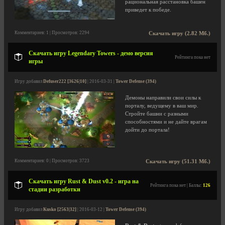
рациональная расстановка башен
приведет к победе.
Комментариев: 1 | Просмотров: 2294
Скачать игру (2.82 Мб.)
Скачать игру Legendary Towers - демо версия
Рейтинга пока нет
игры
Игру добавил
Defuser222 [3626|10]
| 2016-03-31 |
Tower Defense (394)
Демоны направили свои силы к
порталу, ведущему в ваш мир.
Стройте башни с разными
способностями и не дайте врагам
дойти до портала!
Комментариев: 0 | Просмотров: 3723
Скачать игру (51.31 Мб.)
Скачать игру Rust & Dust v0.2 - игра на
Рейтинга пока нет | Баллы:
126
стадии разработки
Игру добавил
Kusko [2563|32]
| 2016-03-12 |
Tower Defense (394)