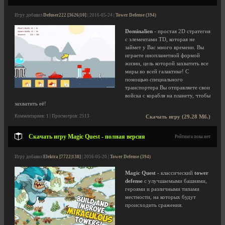
Игру добавил
Defuser222 [3626|10]
| 2016-05-24 |
Tower Defense (394)
Dominalien
- простая 2D стратегия
с элементами TD, которая не
займет у Вас много времени. Вы
играете инопланетной формой
жизни, цель которой захватить все
миры во всей галактике! С
помощью специального
транспортера Вы отправляете свои
войска с корабля на планету, чтобы
захватить её!
Комментариев: 1 | Просмотров: 2513
Скачать игру (29.28 Мб.)
Скачать игру Magic Quest - полная версия
Рейтинга пока нет
Игру добавил
Elektra [7722|138]
| 2016-05-20 |
Tower Defense (394)
Magic Quest
- классический
tower
defense
с улучшаемыми башнями,
героями и различными типами
местности, на которых будут
происходить сражения.