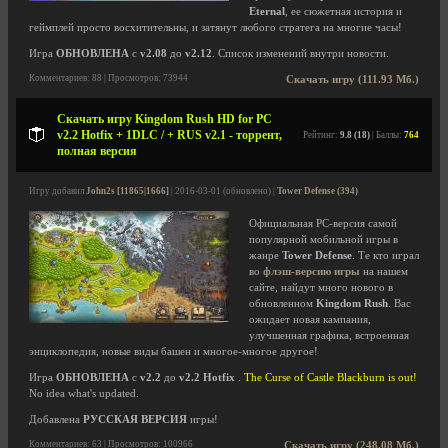
Eternal
, ее сюжетная история и
геймплей просто восхитительны, и затянут любого стратега на многие часы!
Игра
ОБНОВЛЕНА
с
v2.08
до
v2.12
. Список изменений внутри новости.
Комментариев: 88 | Просмотров: 73944
Скачать игру (111.93 Мб.)
Скачать игру Kingdom Rush HD for PC
v2.2 Hotfix + 1DLC / + RUS v2.1 - торрент,
Рейтинг:
9.8 (18)
| Баллы:
764
полная версия
Игру добавил
John2s [11865|1666]
| 2016-03-01 (обновлено) |
Tower Defense (394)
Официальная PC-версия самой
популярной мобильной игры в
жанре
Tower Defense
. Те кто играл
во
флэш-версию игры
на нашем
сайте, найдут много нового в
обновленном
Kingdom Rush
. Вас
ожидает новая кампания,
улучшенная графика, встроенная
энциклопедия, новые виды башен и многое-многое другое!
Игра
ОБНОВЛЕНА
с
v2.2
до
v2.2 Hotfix
.
The Curse of Castle Blackburn is out!
No idea what's updated.
Добавлена
РУССКАЯ ВЕРСИЯ
игры!
Комментариев: 63 | Просмотров: 100966
Скачать игру (248.08 Мб.)