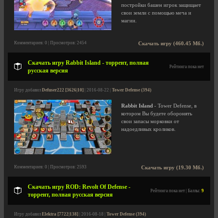
постройки башен игрок защищает
свои земли с помощью меча и
магии.
Комментариев: 0 | Просмотров: 2454
Скачать игру (460.45 Мб.)
Скачать игру Rabbit Island - торрент, полная
Рейтинга пока нет
русская версия
Игру добавил
Defuser222 [3626|10]
| 2016-08-22 |
Tower Defense (394)
Rabbit Island
- Tower Defense, в
котором Вы будете оборонять
свои запасы морковки от
надоедливых кроликов.
Комментариев: 0 | Просмотров: 2593
Скачать игру (19.30 Мб.)
Скачать игру ROD: Revolt Of Defense -
Рейтинга пока нет | Баллы:
9
торрент, полная русская версия
Игру добавил
Elektra [7722|138]
| 2016-08-18 |
Tower Defense (394)