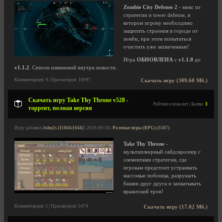
Zombie City Defense 2
- микс из
стратегии и tower defense, в
котором игроку необходимо
защитить строения в городе от
зомби, при этом попытаться
очистить уже захваченные!
Игра
ОБНОВЛЕНА
с
v1.1.0
до
v1.1.2
. Список изменений внутри новости.
Комментариев: 9 | Просмотров: 16997
Скачать игру (309.60 Мб.)
Скачать игру Take Thy Throne v528 -
Рейтинга пока нет | Баллы:
3
торрент, полная версия
Игру добавил
John2s [11866|1666]
| 2016-09-18 |
Ролевые игры (RPG) (3507)
Take Thy Throne
-
мультиплеерный сайдскроллер с
элементами стратегии, где
игрокам предстоит устраивать
массовые побоища, разрушать
башни друг друга и захватывать
вражеский трон!
Комментариев: 1 | Просмотров: 5474
Скачать игру (17.02 Мб.)