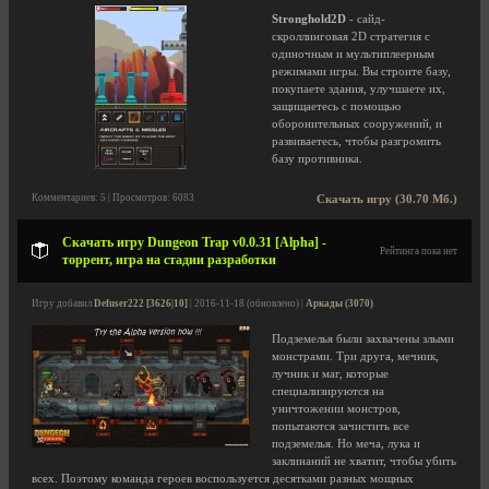
Stronghold2D
- сайд-
скроллинговая 2D стратегия с
одиночным и мультиплеерным
режимами игры. Вы строите базу,
покупаете здания, улучшаете их,
защищаетесь с помощью
оборонительных сооружений, и
развиваетесь, чтобы разгромить
базу противника.
Комментариев: 5 | Просмотров: 6083
Скачать игру (30.70 Мб.)
Скачать игру Dungeon Trap v0.0.31 [Alpha] -
Рейтинга пока нет
торрент, игра на стадии разработки
Игру добавил
Defuser222 [3626|10]
| 2016-11-18 (обновлено) |
Аркады (3070)
Подземелья были захвачены злыми
монстрами. Три друга, мечник,
лучник и маг, которые
специализируются на
уничтожении монстров,
попытаются зачистить все
подземелья. Но меча, лука и
заклинаний не хватит, чтобы убить
всех. Поэтому команда героев воспользуется десятками разных мощных