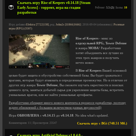
Скачать игру Rise of Keepers v0.14.18 [Steam
Early Access] - торрент, игра на стадии
Рейтинг:
5.5 (2)
| Баллы:
10
разработки
Игру добавил
Elektra [7722|138]
, ред.
John2s [11866|1666]
| 2016-09-04 (обновлено) |
Ролевые
игры (RPG) (3507)
Rise of Keepers
- микс из
олдскульной RPG, Tower Defense
и жанра
MOBA
! Разработчики
хотят объединить все лучшее из
этих трех жанров и получить
нечто новое.
В
Rise of Keepers
Вашей основной
целью будет защита и обустройство собственной базы. Вы будет сражаться с
врагами, которые будут атаковать в определенные промежутки. Но в отличии от
других игр жанра
Tower Defense
, Вы сможете изучать окрестности в поисках
ценного лута, заняться добычей сырья для укрепления защиты базы, встретить
уникальных врагов, или же найти уникальные артефакты.
Разработчики обещают много нового контента в процессе разработки, поэтому
ждите обновлений с большим количеством разных вкусностей)
Игра
ОБНОВЛЕНА
с
v0.14.15
до
v0.14.18
. No idea what's updated.
Комментариев: 11 | Просмотров: 23547
Скачать игру с BGi (748.51 Мб.)
Скачать игру Artificial Defense v1.0.4.0 -