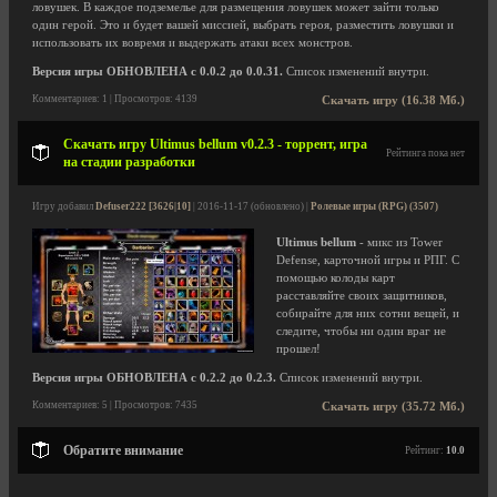
ловушек. В каждое подземелье для размещения ловушек может зайти только
один герой. Это и будет вашей миссией, выбрать героя, разместить ловушки и
использовать их вовремя и выдержать атаки всех монстров.
Версия игры ОБНОВЛЕНА с 0.0.2 до 0.0.31.
Список изменений внутри.
Комментариев: 1 | Просмотров: 4139
Скачать игру (16.38 Мб.)
Скачать игру Ultimus bellum v0.2.3 - торрент, игра
Рейтинга пока нет
на стадии разработки
Игру добавил
Defuser222 [3626|10]
| 2016-11-17 (обновлено) |
Ролевые игры (RPG) (3507)
Ultimus bellum
- микс из Tower
Defense, карточной игры и РПГ. С
помощью колоды карт
расставляйте своих защитников,
собирайте для них сотни вещей, и
следите, чтобы ни один враг не
прошел!
Версия игры ОБНОВЛЕНА с 0.2.2 до 0.2.3.
Список изменений внутри.
Комментариев: 5 | Просмотров: 7435
Скачать игру (35.72 Мб.)
Обратите внимание
Рейтинг:
10.0