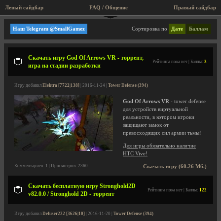
Левый сайдбар
FAQ / Общение
Правый сайдбар
Tower Defense
Наш Telegram @SmallGamez
Сортировка по
Дате
Баллам
Скачать игру God Of Arrows VR - торрент,
Рейтинга пока нет | Баллы:
3
игра на стадии разработки
Игру добавил
Elektra [7722|138]
| 2016-11-24 |
Tower Defense (394)
God Of Arrows VR
- tower defense
для устройств виртуальной
реальности, в котором игроки
защищают замок от
превосходящих сил армии тьмы!
Для игры обязательно наличие
HTC Vive!
Комментариев: 1 | Просмотров: 2360
Скачать игру (60.26 Мб.)
Скачать бесплатную игру Stronghold2D
Рейтинга пока нет | Баллы:
122
v82.0.0 / Stronghold 2D - торрент
Игру добавил
Defuser222 [3626|10]
| 2016-11-20 |
Tower Defense (394)