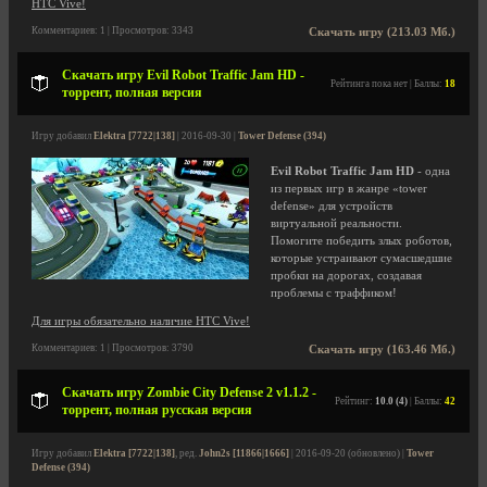
HTC Vive!
Комментариев: 1 | Просмотров: 3343
Скачать игру (213.03 Мб.)
Скачать игру Evil Robot Traffic Jam HD -
Рейтинга пока нет | Баллы:
18
торрент, полная версия
Игру добавил
Elektra [7722|138]
| 2016-09-30 |
Tower Defense (394)
Evil Robot Traffic Jam HD
- одна
из первых игр в жанре «tower
defense» для устройств
виртуальной реальности.
Помогите победить злых роботов,
которые устраивают сумасшедшие
пробки на дорогах, создавая
проблемы с траффиком!
Для игры обязательно наличие HTC Vive!
Комментариев: 1 | Просмотров: 3790
Скачать игру (163.46 Мб.)
Скачать игру Zombie City Defense 2 v1.1.2 -
Рейтинг:
10.0 (4)
| Баллы:
42
торрент, полная русская версия
Игру добавил
Elektra [7722|138]
, ред.
John2s [11866|1666]
| 2016-09-20 (обновлено) |
Tower
Defense (394)