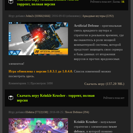
Рейтинга пока нет | Баллы:
16
торрент, полная версия
Игру добавил
John2s [11866|1666]
| 2016-09-03 (обновлено) |
Аркадные шутеры (2292)
Artificial Defense
- оригинальная
смесь аркадного шутера и
стратегии в реальном времени, где
вы окажетесь в роли мощной
компьютерной системы, которой
предстоит защищать свои сервера
и базы данных от вторжения
вирусов и прочих вредоносных
элементов!
Игра обновлена с версии 1.0.3.1 до 1.0.4.0.
Список изменений можно
посмотреть
здесь
.
Комментариев: 1 | Просмотров: 5090
Скачать игру (137.20 Мб.)
Скачать игру Krinkle Krusher - торрент, полная
Рейтинга пока нет
версия
Игру добавил
Elektra [7722|138]
| 2016-08-25 |
Tower Defense (394)
Krinkle Krusher
- казуальная
стратегия с элементами
tower
defence
, в которой помимо