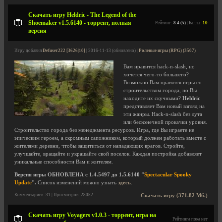
Скачать игру Heldric - The Legend of the
Shoemaker v1.5.6140 - торрент, полная
Рейтинг:
8.4 (5)
| Баллы:
10
версия
Игру добавил
Defuser222 [3626|10]
| 2016-11-13 (обновлено) |
Ролевые игры (RPG) (3507)
Вам нравится hack-n-slash, но
хочется чего-то большего?
Возможно Вам нравятся игры со
строительством города, но Вы
находите их скучными?
Heldric
представляет Вам новый взгляд на
эти жанры. Hack-n-slash без лута
или бесконечной прокачки уровня.
Строительство города без менеджмента ресурсов. Игра, где Вы играете не
эпическим героем, а скромным сапожником, который должен работать вместе с
жителями деревни, чтобы защититься от нападающих врагов. Стройте,
улучшайте, вращайте и украшайте свой поселок. Каждая постройка добавляет
уникальные способности Вам и жителям.
Версия игры ОБНОВЛЕНА с 1.4.5497 до 1.5.6140 "
Spectacular Spooky
Update
".
Список изменений можно узнать
здесь
.
Комментариев: 31 | Просмотров: 28052
Скачать игру (371.82 Мб.)
Скачать игру Voyagers v1.0.3 - торрент, игра на
Рейтинга пока нет