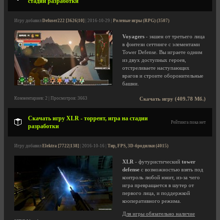
стадии разработки
Игру добавил
Defuser222 [3626|10]
| 2016-10-29 |
Ролевые игры (RPG) (3507)
Voyagers
- экшен от третьего лица
в фэнтези сеттинге с элементами
Tower Defense. Вы играете одним
из двух доступных героев,
отстреливаете наступающих
врагов и строите оборонительные
башни.
Комментариев: 2 | Просмотров: 3663
Скачать игру (409.78 Мб.)
Скачать игру XLR - торрент, игра на стадии
Рейтинга пока нет
разработки
Игру добавил
Elektra [7722|138]
| 2016-10-16 |
Тир, FPS, 3D-бродилки (4015)
XLR
- футуристический
tower
defense
с возможностью взять под
контроль любой юнит, из-за чего
игра превращается в шутер от
первого лица, и поддержкой
кооперативного режима.
Для игры обязательно наличие