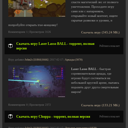
спасти магический лес от полного
уничтожения. Проходите игру
сами или с напарником,
открывайте новый контент, ищите
скрытые развилки и уровни, и
попробуйте открыть true-концовку!
Комментариев: 1 | Просмотров: 3126
Скачать игру (345.24 Мб.)
Скачать игру Laser Lasso BALL - торрент, полная
Рейтинга пока нет
версия
Игру добавил
John2s [11866|1666]
| 2017-02-17 |
Аркады (3070)
Laser Lasso BALL
- быстрая
соревновательная аркада, где
игроки будут состязаться на
небольшой круглой арене, пытаясь
поразить друг друга смертельным
шаром!
Комментариев: 0 | Просмотров: 2372
Скачать игру (133.21 Мб.)
Скачать игру Choppa - торрент, полная версия
Рейтинга пока нет