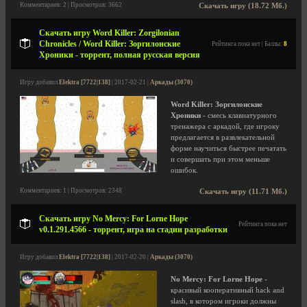
Комментариев: 2 | Просмотров: 3662
Скачать игру (18.72 Мб.)
Скачать игру Word Killer: Zorgilonian
Chronicles / Word Killer: Зоргилонские
Рейтинга пока нет | Баллы:
8
Хроники - торрент, полная русская версия
Игру добавил
Elektra [7722|138]
| 2017-02-21 |
Аркады (3070)
Word Killer: Зоргилонские
Хроники
- смесь клавиатурного
тренажера с аркадой, где игроку
предлагается в развлекательной
форме научиться быстрее печатать
и совершать при этом меньше
ошибок.
Комментариев: 1 | Просмотров: 2348
Скачать игру (11.71 Мб.)
Скачать игру No Mercy: For Lorne Hope
Рейтинга пока нет
v0.1.291.4566 - торрент, игра на стадии разработки
Игру добавил
Elektra [7722|138]
| 2017-02-20 |
Аркады (3070)
No Mercy: For Lorne Hope
-
красивый кооперативный hack and
slash, в котором игроки должны