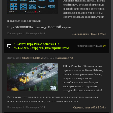
Основная механика проста: нужно
пройти путь от зеленой плитки до
красной, зачистив при этом синие.
Используя редактор уровней Вы
можете создавать свои испытания
и делиться ими с друзьями!
Игра ОБНОВЛЕНА с демки до ПОЛНОЙ версии!
Комментариев: 1 | Просмотров: 3495
Скачать игру (157.31 Мб.)
Скачать игру Pillow Zombies TD
Рейтинга пока нет | Баллы:
10
v24.02.2017 - торрент, демо версия игры
Игру добавил
John2s [11866|1666]
| 2017-02-24 |
Аркады (3070)
Pillow Zombies TD
- нетипичная
стратегия в стиле Tower Defense,
где используя различные башни,
ловушки и специальные
способности вам необходимо
защищать главных героев от
нападений кровожадных зомби!
Исследуйте этот мрачный мир, пробивайте себе путь к разным локациям и
попытайтесь выяснить причину всего этого апокалипсиса.
Комментариев: 2 | Просмотров: 5420
Скачать игру (67.65 Мб.)