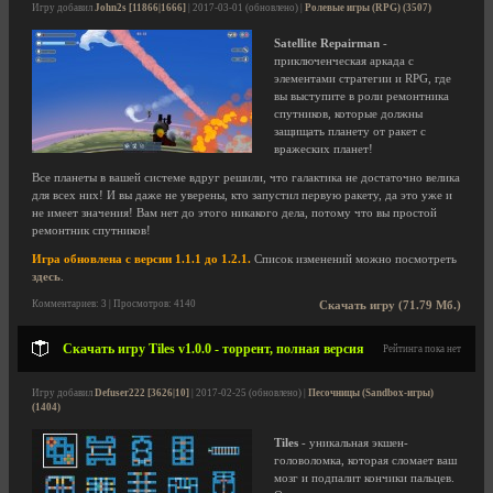
Игру добавил
John2s [11866|1666]
| 2017-03-01 (обновлено) |
Ролевые игры (RPG) (3507)
Satellite Repairman
-
приключенческая аркада с
элементами стратегии и RPG, где
вы выступите в роли ремонтника
спутников, которые должны
защищать планету от ракет с
вражеских планет!
Все планеты в вашей системе вдруг решили, что галактика не достаточно велика
для всех них! И вы даже не уверены, кто запустил первую ракету, да это уже и
не имеет значения! Вам нет до этого никакого дела, потому что вы простой
ремонтник спутников!
Игра обновлена с версии 1.1.1 до 1.2.1.
Список изменений можно посмотреть
здесь
.
Комментариев: 3 | Просмотров: 4140
Скачать игру (71.79 Мб.)
Скачать игру Tiles v1.0.0 - торрент, полная версия
Рейтинга пока нет
Игру добавил
Defuser222 [3626|10]
| 2017-02-25 (обновлено) |
Песочницы (Sandbox-игры)
(1404)
Tiles
- уникальная экшен-
головоломка, которая сломает ваш
мозг и подпалит кончики пальцев.