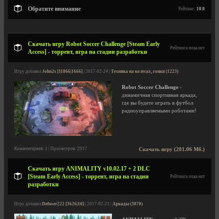
Обратите внимание
Рейтинг:
10.0
Скачать игру Robot Soccer Challenge [Steam Early
Рейтинга пока нет
Access] - торрент, игра на стадии разработки
Игру добавил
John2s [11866|1666]
| 2017-02-24 |
Техника на колесах, гонки (1223)
Robot Soccer Challenge
-
динамичная спортивная аркада,
где вы будете играть в футбол
радиоуправляемыми роботами!
Комментариев: 1 | Просмотров: 2917
Скачать игру (201.06 Мб.)
Скачать игру ANIMALITY v10.02.17 + 2 DLC
[Steam Early Access] - торрент, игра на стадии
Рейтинга пока нет
разработки
Игру добавил
Defuser222 [3626|10]
| 2017-02-21 |
Аркады (3070)