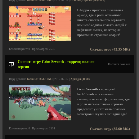
Игру добавил
John2s [11866|1666]
| 2017-02-17 |
Леталки, скроллеры (1029)
Choppa
- приятная пиксельная
аркада, где в роли отважного
пилота спасательного вертолета
вам необходимо спасать людей с
нефтяных вышек, на которых
произошла страшная авария!
Комментариев: 0 | Просмотров: 2535
Скачать игру (43.35 Мб.)
Скачать игру Grim Seventh - торрент, полная
Рейтинга пока нет
версия
Игру добавил
John2s [11866|1666]
| 2017-02-17 |
Аркады (3070)
Grim Seventh
- аркадный
hack'n'slash со стильным
геометрическим оформлением, где
в роли мага-охотника игрокам
предстоит уничтожать опасных
монстров и жутких исчадий ада!
Комментариев: 0 | Просмотров: 2551
Скачать игру (85.60 Мб.)