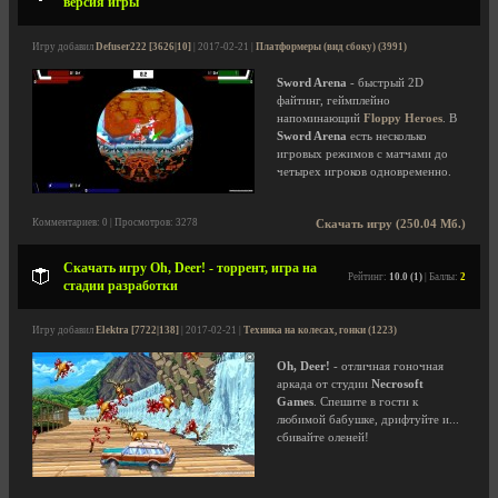
версия игры
Игру добавил
Defuser222 [3626|10]
| 2017-02-21 |
Платформеры (вид сбоку) (3991)
Sword Arena
- быстрый 2D
файтинг, геймплейно
напоминающий
Floppy Heroes
. В
Sword Arena
есть несколько
игровых режимов с матчами до
четырех игроков одновременно.
Комментариев: 0 | Просмотров: 3278
Скачать игру (250.04 Мб.)
Скачать игру Oh, Deer! - торрент, игра на
Рейтинг:
10.0 (1)
| Баллы:
2
стадии разработки
Игру добавил
Elektra [7722|138]
| 2017-02-21 |
Техника на колесах, гонки (1223)
Oh, Deer!
- отличная гоночная
аркада от студии
Necrosoft
Games
. Спешите в гости к
любимой бабушке, дрифтуйте и...
сбивайте оленей!