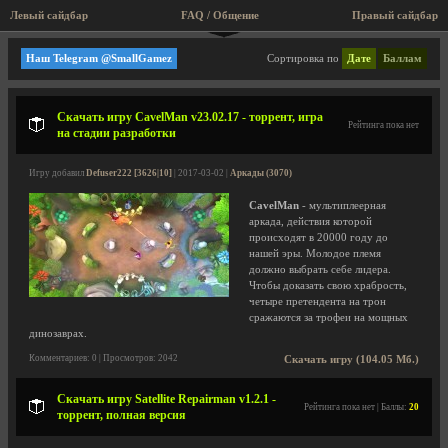
Левый сайдбар
FAQ / Общение
Правый сайдбар
Аркады
Наш Telegram @SmallGamez
Сортировка по
Дате
Баллам
Скачать игру CavelMan v23.02.17 - торрент, игра
Рейтинга пока нет
на стадии разработки
Игру добавил
Defuser222 [3626|10]
| 2017-03-02 |
Аркады (3070)
CavelMan
- мультиплеерная
аркада, действия которой
происходят в 20000 году до
нашей эры. Молодое племя
должно выбрать себе лидера.
Чтобы доказать свою храбрость,
четыре претендента на трон
сражаются за трофеи на мощных
динозаврах.
Комментариев: 0 | Просмотров: 2042
Скачать игру (104.05 Мб.)
Скачать игру Satellite Repairman v1.2.1 -
Рейтинга пока нет | Баллы:
20
торрент, полная версия