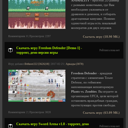
ANIMALITY
- простой 2D раннер
с разными животными, где Вам
необходимо уклоняться от
драконов и демонов, и собирать
драгоценные камушки. Помимо
одиночной игры есть локальный
кооператив для двух игроков.
Комментариев: 0 | Просмотров: 2297
Скачать игру (18.90 Мб.)
Скачать игру Freedom Defender [Demo 1] -
Рейтинга пока нет
торрент, демо версия игры
Игру добавил
Defuser222 [3626|10]
| 2017-02-21 |
Аркады (3070)
Freedom Defender
- аркадная
стратегия с элементами Tower
Defense, по геймплею
напоминающая неповторимую
Plants vs. Zombies
. Вы играете за
организацию UFCA, цели которой
остановить враждебных граждан,
протестующих против свободы.
Комментариев: 2 | Просмотров: 3020
Скачать игру (63.09 Мб.)
Скачать игру Sword Arena v1.0 - торрент, демо
Рейтинга пока нет