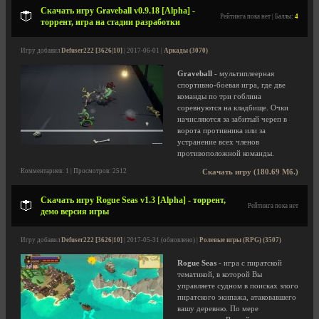
Скачать игру Graveball v0.9.18 [Alpha] -
Рейтинга пока нет | Баллы:
4
торрент, игра на стадии разработки
Игру добавил
Defuser222 [3626|10]
| 2017-06-01 |
Аркады (3070)
Graveball
- мультиплеерная
спортивно-боевая игра, где две
команды по три гоблина
соревнуются на кладбище. Очки
начисляются за забитый череп в
ворота противника или за
устранение всех членов
противоположной команды.
Комментариев: 1 | Просмотров: 2512
Скачать игру (180.69 Мб.)
Скачать игру Rogue Seas v1.3 [Alpha] - торрент,
Рейтинга пока нет
демо версия игры
Игру добавил
Defuser222 [3626|10]
| 2017-05-31 (обновлено) |
Ролевые игры (RPG) (3507)
Rogue Seas
- игра с пиратской
тематикой, в которой Вы
управляете судном в поисках злого
пиратского экипажа, атаковавшего
вашу деревню. По мере