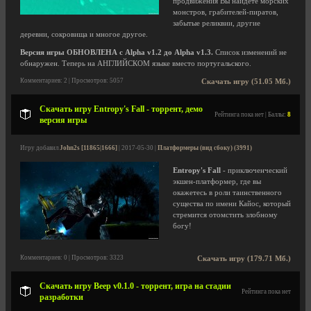
продвижения Вы найдете морских
монстров, грабителей-пиратов,
забытые реликвии, другие
деревни, сокровища и многое другое.
Версия игры ОБНОВЛЕНА с Alpha v1.2 до Alpha v1.3.
Список изменений не
обнаружен. Теперь на АНГЛИЙСКОМ языке вместо португальского.
Комментариев: 2 | Просмотров: 5057
Скачать игру (51.05 Мб.)
Скачать игру Entropy's Fall - торрент, демо
Рейтинга пока нет | Баллы:
8
версия игры
Игру добавил
John2s [11865|1666]
| 2017-05-30 |
Платформеры (вид сбоку) (3991)
Entropy's Fall
- приключенческий
экшен-платформер, где вы
окажетесь в роли таинственного
существа по имени Кайос, который
стремится отомстить злобному
богу!
Комментариев: 0 | Просмотров: 3323
Скачать игру (179.71 Мб.)
Скачать игру Beep v0.1.0 - торрент, игра на стадии
Рейтинга пока нет
разработки