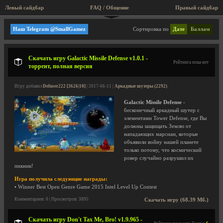
Левый сайдбар
FAQ / Общение
Пра
Аркады
Наш Telegram @SmallGamez
Сортировка по
Дате
Баллам
Скачать игру Galactic Missile Defense v1.0.1 -
Рейтинга пока нет
торрент, полная версия
Игру добавил
Defuser222 [3626|10]
| 2017-06-11 |
Аркадные шутеры (2292)
Galactic Missile Defense
-
бесконечный аркадный шутер с
элементами Tower Defense, где Вы
должны защищать Землю от
нападающих марсиан, которые
объявили войну нашей планете
только потому, что космический
ровер случайно разрушил их
пикник!
Игра получила следующие награды:
• Winner Best Open Genre Game 2015 Intel Level Up Contest
Комментариев: 0 | Просмотров: 3895
Скачать игру (68.39 Мб.)
Скачать игру Don't Tax Me, Bro! v1.9.965 -