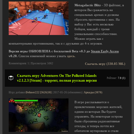
Metagalactic Blitz
- 3D файтинг, в
котором Вы сражаетесь на
специальных аренах и должны
сбросить противника с них. На
выбор у Вас есть несколько
бойцов, каждый с тремя
уникальными способностями.
Можно играть как с
компьютерными противниками, так и с друзьями до 4-х игроков.
Версия игры ОБНОВЛЕНА с бесплатной Beta v0.3 до
Steam Early Access
v0.20.
Список изменений можно узнать
здесь
.
Комментариев: 1 | Просмотров: 5062
Скачать игру (330.05 Мб.)
Скачать игру Adventures On The Polluted Islands
Рейтинг:
7.0 (1)
v2.1.2.3 [Steam] - торрент, полная русская версия
Игру добавил
Defuser222 [3626|10]
| 2017-05-26 (обновлено) |
Аркады (3070)
В игре рассказывается о
приключениях морских жителей,
одним из которых Вы будете
управлять. На некоторые острова
были сброшены радиоактивные
отходы, и теперь почти все
обитатели мутировали и стали