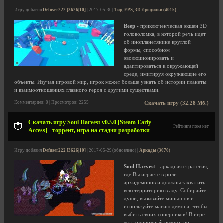
Игру добавил
Defuser222 [3626|10]
| 2017-05-30 |
Тир, FPS, 3D-бродилки (4015)
Beep
- приключенческая экшен 3D
головоломка, в которой речь идет
об инопланетянине круглой
формы, способном
эволюционировать и
адаптироваться к окружающей
среде, имитируя окружающие его
объекты. Изучая игровой мир, игрок может больше узнать об истории планеты
и взаимоотношениях главного героя с другими существами.
Комментариев: 0 | Просмотров: 2255
Скачать игру (32.28 Мб.)
Скачать игру Soul Harvest v0.5.0 [Steam Early
Рейтинга пока нет
Access] - торрент, игра на стадии разработки
Игру добавил
Defuser222 [3626|10]
| 2017-05-29 (обновлено) |
Аркады (3070)
Soul Harvest
- аркадная стратегия,
где Вы играете в роли
архидемонов и должны захватить
всю территорию в аду. Собирайте
души, вызывайте миньонов и
используйте магию демона, чтобы
выбить своих соперников! В игре
есть одиночный режим, но