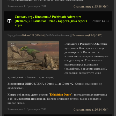
Комментариев: 1 | Просмотров: 3901
Скачать игру (195.48 Мб.)
Скачать игру Dinosaurs A Prehistoric Adventure
[Demo v2] / +Exhibition Demo - торрент, демо версия
Рейтинг:
6.0 (1)
игры
Игру добавил
Defuser222 [3626|10]
| 2017-06-01 (обновлено) |
Ролевые игры (RPG) (3507)
Dinosaurs a Prehistoric Adventure
предлагает Вам окунутся в мир
динозавров. У Вас появится
возможность поиграть динозавром
с видом сверху. Есть несколько
режимов игры: выживание
(сражайтесь с другими ящерами),
свободный (исследуйте мир),
музей (узнайте больше о динозаврах).
Версия игры ОБНОВЛЕНА с Demo v1 до Demo v2.
Список изменений не
опубликован.
К игре добавлена демо-версия "
Exhibition Demo
", интерактивная выставка
с 15-ю моделями динозавров.
Полное описание внутри, также добавлено
второе видео.
Комментариев: 9 | Просмотров: 5980
Скачать игру (126.14 Мб.)