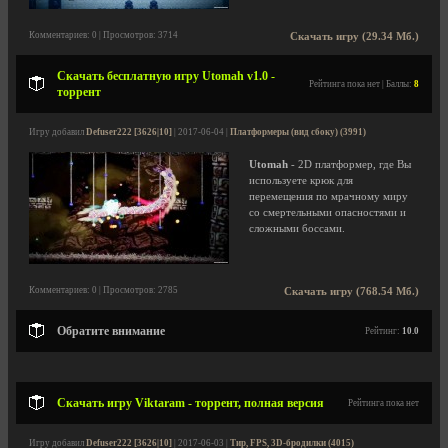
Комментариев: 0 | Просмотров: 3714
Скачать игру (29.34 Мб.)
Скачать бесплатную игру Utomah v1.0 -
Рейтинга пока нет | Баллы:
8
торрент
Игру добавил
Defuser222 [3626|10]
| 2017-06-04 |
Платформеры (вид сбоку) (3991)
Utomah
- 2D платформер, где Вы
используете крюк для
перемещения по мрачному миру
со смертельными опасностями и
сложными боссами.
Комментариев: 0 | Просмотров: 2785
Скачать игру (768.54 Мб.)
Обратите внимание
Рейтинг:
10.0
Скачать игру Viktaram - торрент, полная версия
Рейтинга пока нет
Игру добавил
Defuser222 [3626|10]
| 2017-06-03 |
Тир, FPS, 3D-бродилки (4015)