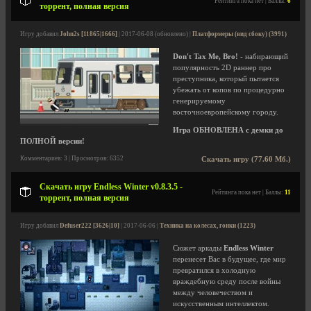
Рейтинга пока нет | Баллы:
6
торрент, полная версия
Игру добавил
John2s [11865|1666]
| 2017-06-08 (обновлено) |
Платформеры (вид сбоку) (3991)
Don't Tax Me, Bro!
- набирающий
популярность 2D раннер про
преступника, который пытается
убежать от копов по процедурно
генерируемому
восточноевропейскому городу.
Игра ОБНОВЛЕНА с демки до
ПОЛНОЙ версии!
Комментариев: 3 | Просмотров: 6352
Скачать игру (77.60 Мб.)
Скачать игру Endless Winter v0.8.3.5 -
Рейтинга пока нет | Баллы:
11
торрент, полная версия
Игру добавил
Defuser222 [3626|10]
| 2017-06-06 |
Техника на колесах, гонки (1223)
Сюжет аркады
Endless Winter
перенесет Вас в будущее, где мир
превратился в холодную
враждебную среду после войны
между человечеством и
искусственным интеллектом.