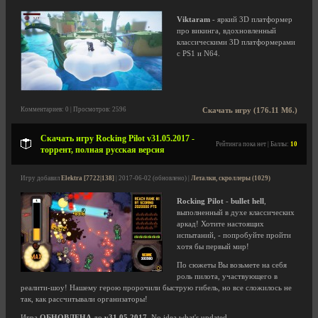
Viktaram
- яркий 3D платформер
про викинга, вдохновленный
классическими 3D платформерами
с PS1 и N64.
Комментариев: 0 | Просмотров: 2596
Скачать игру (176.11 Мб.)
Скачать игру Rocking Pilot v31.05.2017 -
Рейтинга пока нет | Баллы:
10
торрент, полная русская версия
Игру добавил
Elektra [7722|138]
| 2017-06-02 (обновлено) |
Леталки, скроллеры (1029)
Rocking Pilot
-
bullet hell
,
выполненный в духе классических
аркад! Хотите настоящих
испытаний, - попробуйте пройти
хотя бы первый мир!
По сюжеты Вы возьмете на себя
роль пилота, участвующего в
реалити-шоу! Нашему герою пророчили быструю гибель, но все сложилось не
так, как рассчитывали организаторы!
Игра
ОБНОВЛЕНА
до
v31.05.2017
. No idea what's updated.