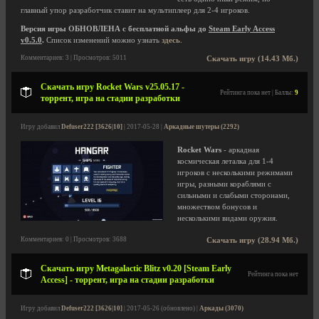
главный упор разработчик ставит на мультиплеер для 2-4 игроков.
Версия игры ОБНОВЛЕНА с бесплатной альфы до
Steam Early Access
v0.5.0
.
Список изменений можно узнать
здесь
.
Комментариев: 3 | Просмотров: 5011
Скачать игру (14.43 Мб.)
Скачать игру Rocket Wars v25.05.17 -
Рейтинга пока нет | Баллы:
9
торрент, игра на стадии разработки
Игру добавил
Defuser222 [3626|10]
| 2017-05-28 |
Аркадные шутеры (2292)
Rocket Wars
- аркадная
космическая леталка для 1-4
игроков с несколькими режимами
игры, разными кораблями с
сильными и слабыми сторонами,
множеством бонусов и
несколькими видами оружия.
Комментариев: 0 | Просмотров: 3688
Скачать игру (28.94 Мб.)
Скачать игру Metagalactic Blitz v0.20 [Steam Early
Рейтинга пока нет
Access] - торрент, игра на стадии разработки
Игру добавил
Defuser222 [3626|10]
| 2017-05-26 (обновлено) |
Аркады (3070)