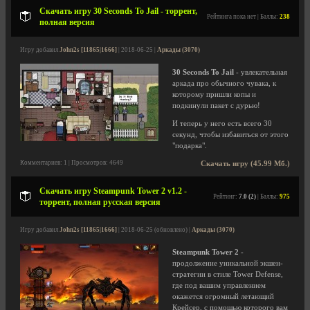
Скачать игру 30 Seconds To Jail - торрент,
Рейтинга пока нет | Баллы:
238
полная версия
Игру добавил
John2s [11865|1666]
| 2018-06-25 |
Аркады (3070)
30 Seconds To Jail
- увлекательная
аркада про обычного чувака, к
которому пришли копы и
подкинули пакет с дурью!
И теперь у него есть всего 30
секунд, чтобы избавиться от этого
"подарка".
Комментариев: 1 | Просмотров: 4649
Скачать игру (45.99 Мб.)
Скачать игру Steampunk Tower 2 v1.2 -
Рейтинг:
7.0 (2)
| Баллы:
975
торрент, полная русская версия
Игру добавил
John2s [11865|1666]
| 2018-06-25 (обновлено) |
Аркады (3070)
Steampunk Tower 2
-
продолжение уникальной экшен-
стратегии в стиле Tower Defense,
где под вашим управлением
окажется огромный летающий
Крейсер, с помощью которого вам