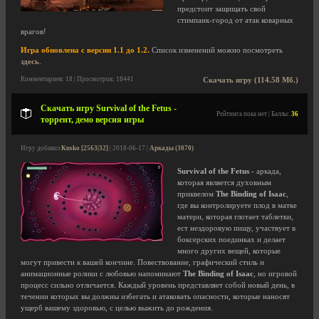
предстоит защищать свой
стимпанк-город от атак коварных
врагов!
Игра обновлена с версии 1.1 до 1.2.
Список изменений можно посмотреть
здесь
.
Комментариев: 18 | Просмотров: 18441
Скачать игру (114.58 Мб.)
Скачать игру Survival of the Fetus -
Рейтинга пока нет | Баллы:
36
торрент, демо версия игры
Игру добавил
Kusko [2563|32]
| 2018-06-17 |
Аркады (3070)
Survival of the Fetus
- аркада,
которая является духовным
приквелом
The Binding of Isaac
,
где вы контролируете плод в матке
матери, которая глотает таблетки,
ест нездоровую пищу, участвует в
боксерских поединках и делает
много других вещей, которые
могут привести к вашей кончине. Повествование, графический стиль и
анимационные ролики с любовью напоминают
The Binding of Isaac
, но игровой
процесс сильно отличается. Каждый уровень представляет собой новый день, в
течении которых вы должны избегать и атаковать опасности, которые наносят
ущерб вашему здоровью, с целью выжить до рождения.