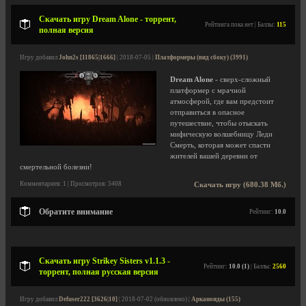
Скачать игру Dream Alone - торрент,
Рейтинга пока нет | Баллы:
115
полная версия
Игру добавил
John2s [11865|1666]
| 2018-07-05 |
Платформеры (вид сбоку) (3991)
Dream Alone
- сверх-сложный
платформер с мрачной
атмосферой, где вам предстоит
отправиться в опасное
путешествие, чтобы отыскать
мифическую волшебницу Леди
Смерть, которая может спасти
жителей вашей деревни от
смертельной болезни!
Комментариев: 1 | Просмотров: 3408
Скачать игру (680.38 Мб.)
Обратите внимание
Рейтинг:
10.0
Скачать игру Strikey Sisters v1.1.3 -
Рейтинг:
10.0 (1)
| Баллы:
2560
торрент, полная русская версия
Игру добавил
Defuser222 [3626|10]
| 2018-07-02 (обновлено) |
Арканоиды (155)