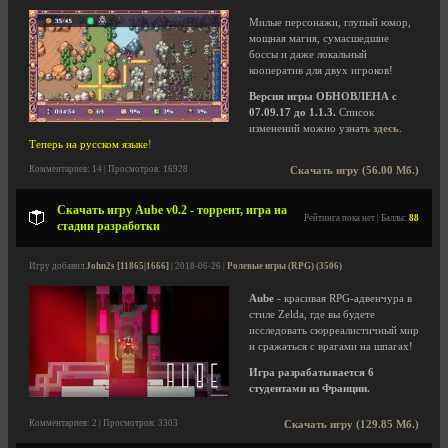
Милые персонажи, глупый юмор,
мощная магия, сумасшедшие
боссы и даже локальный
кооператив для двух игроков!
Версия игры ОБНОВЛЕНА с
07.09.17 до 1.1.3.
Список
изменений можно узнать
здесь
.
Теперь на русском языке
!
Комментариев: 14 | Просмотров: 16928
Скачать игру (56.00 Мб.)
Скачать игру Aube v0.2 - торрент, игра на
Рейтинга пока нет | Баллы:
88
стадии разработки
Игру добавил
John2s [11865|1666]
| 2018-06-26 |
Ролевые игры (RPG) (3506)
Aube
- красивая RPG-адвенчура в
стиле Zelda, где вы будете
исследовать сюрреалистичный мир
и сражаться с врагами на шпагах!
Игра разрабатывается 6
студентами из Франции.
Комментариев: 2 | Просмотров: 3303
Скачать игру (129.85 Мб.)