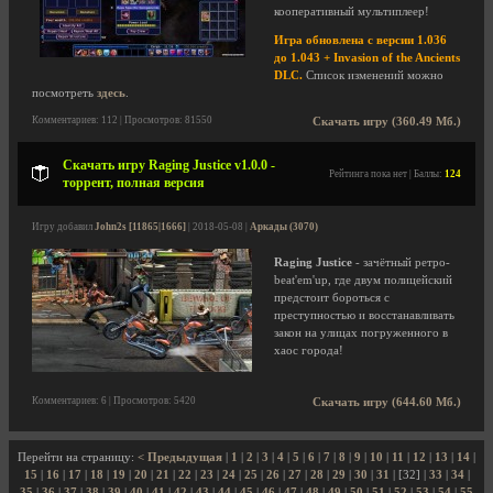
кооперативный мультиплеер!
Игра обновлена с версии 1.036
до 1.043 + Invasion of the Ancients
DLC.
Список изменений можно
посмотреть
здесь
.
Комментариев: 112 | Просмотров: 81550
Скачать игру (360.49 Мб.)
Скачать игру Raging Justice v1.0.0 -
Рейтинга пока нет | Баллы:
124
торрент, полная версия
Игру добавил
John2s [11865|1666]
| 2018-05-08 |
Аркады (3070)
Raging Justice
- зачётный ретро-
beat'em'up, где двум полицейский
предстоит бороться с
преступностью и восстанавливать
закон на улицах погруженного в
хаос города!
Комментариев: 6 | Просмотров: 5420
Скачать игру (644.60 Мб.)
Перейти на страницу:
< Предыдущая
|
1
|
2
|
3
|
4
|
5
|
6
|
7
|
8
|
9
|
10
|
11
|
12
|
13
|
14
|
15
|
16
|
17
|
18
|
19
|
20
|
21
|
22
|
23
|
24
|
25
|
26
|
27
|
28
|
29
|
30
|
31
| [32] |
33
|
34
|
35
|
36
|
37
|
38
|
39
|
40
|
41
|
42
|
43
|
44
|
45
|
46
|
47
|
48
|
49
|
50
|
51
|
52
|
53
|
54
|
55