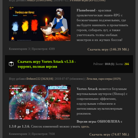
Игру добавил
John2s [11865|1666]
| 2018-07-12 |
Ролевые игры (RPG) (3506)
Flamebound
- красивая
приключенческая экшен-RPG с
бесконечными подземельями, где
вы будете нанимать и прокачивать
героев, собирать лут, а также
уничтожать толпы злобных
монстров и их жутких боссов!
Комментариев: 3 | Просмотров: 4399
Скачать игру (146.39 Мб.)
Скачать игру Vortex Attack v1.3.6 -
Рейтинг:
10.0 (1)
| Баллы:
266
торрент, полная версия
Игру добавил
Defuser222 [3626|10]
| 2018-07-07 (обновлено) |
Леталки, скроллеры (1029)
Vortex Attack
является безумным
вертикальным шутером (Shmup) с
современными эффектами,
олдскульным геймплеем и
интенсивным мультиплеерным
режимом.
Версия игры ОБНОВЛЕНА с
1.3.0 до 1.3.6.
Список изменений можно узнать
здесь
.
Комментариев: 3 | Просмотров: 7938
Скачать игру (74.07 Мб.)