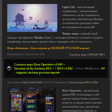
Light Fall
- замечательный
платформер с увлекательным
геймплеем, где вы отправитесь
исследовать забытый мир Нумбра
и попытаетесь разгадать тайну
исчезновения его жителей!
Фишка игры:
главный герой
обладает артефактом "
Shadow Core
", с помощью которого он может создавать
платформы, преодолевать препятствия и защищать себя от опасности.
Игра обновлена с Демо-версии до ПОЛНОЙ РУССКОЙ версии!
Комментариев: 6 | Просмотров: 6456
Скачать игру (1044.00 Мб.)
Скачать игру Drox Operative v1.043 +
Invasion of the Ancients DLC / + RUS v1.042
Рейтинг:
9.6 (13)
| Баллы:
288
- торрент, полная русская версия
Игру добавил
John2s [11865|1666]
| 2018-05-09 (обновлено) |
Ролевые игры (RPG) (3506)
Drox Operative
- космическая
экшен-РПГ, сочетающая в себе
ожесточенные битвы в космосе,
встречи со множеством опасных
инопланетных рас, динамично
развивающуюся галактику, и