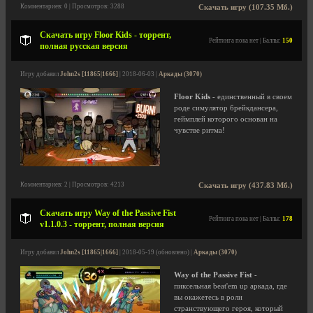
Комментариев: 0 | Просмотров: 3288
Скачать игру (107.35 Мб.)
Скачать игру Floor Kids - торрент,
Рейтинга пока нет | Баллы:
150
полная русская версия
Игру добавил
John2s [11865|1666]
| 2018-06-03 |
Аркады (3070)
Floor Kids
- единственный в своем
роде симулятор брейкдансера,
геймплей которого основан на
чувстве ритма!
Комментариев: 2 | Просмотров: 4213
Скачать игру (437.83 Мб.)
Скачать игру Way of the Passive Fist
Рейтинга пока нет | Баллы:
178
v1.1.0.3 - торрент, полная версия
Игру добавил
John2s [11865|1666]
| 2018-05-19 (обновлено) |
Аркады (3070)
Way of the Passive Fist
-
пиксельная beat'em up аркада, где
вы окажетесь в роли
странствующего героя, который