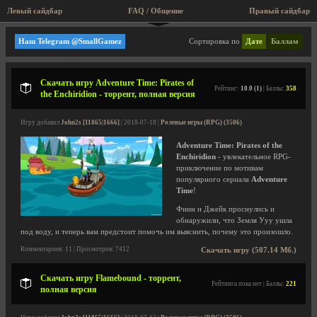
Левый сайдбар
FAQ / Общение
Правый сайдбар
Аркады
Наш Telegram @SmallGamez
Сортировка по
Дате
Баллам
Скачать игру Adventure Time: Pirates of
Рейтинг:
10.0 (1)
| Баллы:
358
the Enchiridion - торрент, полная версия
Игру добавил
John2s [11865|1666]
| 2018-07-18 |
Ролевые игры (RPG) (3506)
Adventure Time: Pirates of the
Enchiridion
- увлекательное RPG-
приключение по мотивам
популярного сериала
Adventure
Time
!
Финн и Джейк проснулись и
обнаружили, что Земля Ууу ушла
под воду, и теперь вам предстоит помочь им выяснить, почему это произошло.
Комментариев: 11 | Просмотров: 7412
Скачать игру (507.14 Мб.)
Скачать игру Flamebound - торрент,
Рейтинга пока нет | Баллы:
221
полная версия