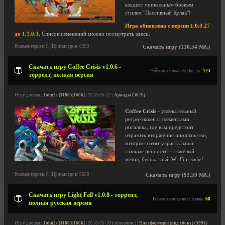
владеет уникальным боевым
стилем "Пассивный Кулак"!
Игра обновлена с версии 1.0.0.27
до 1.1.0.3.
Список изменений можно посмотреть
здесь
.
Комментариев: 6 | Просмотров: 6293
Скачать игру (130.34 Мб.)
Скачать игру Coffee Crisis v1.0.6 -
Рейтинга пока нет | Баллы:
123
торрент, полная версия
Игру добавил
John2s [11865|1666]
| 2018-05-12 |
Аркады (3070)
Coffee Crisis
- увлекательный
ретро-экшен с элементами
рогалика, где вам предстоит
отразить вторжение инопланетян,
которые хотят украсть ваши
главные ценности – тяжёлый
метал, бесплатный Wi-Fi и кофе!
Комментариев: 6 | Просмотров: 5668
Скачать игру (93.39 Мб.)
Скачать игру Light Fall v1.0.0 - торрент,
Рейтинга пока нет | Баллы:
68
полная русская версия
Игру добавил
John2s [11865|1666]
| 2018-05-10 (обновлено) |
Платформеры (вид сбоку) (3991)