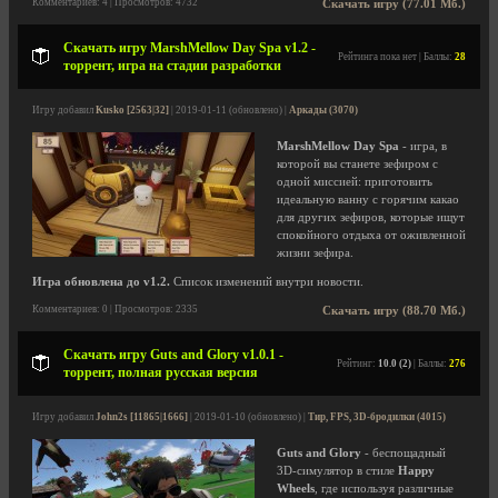
Комментариев: 4 | Просмотров: 4732
Скачать игру (77.01 Мб.)
Скачать игру MarshMellow Day Spa v1.2 -
Рейтинга пока нет | Баллы:
28
торрент, игра на стадии разработки
Игру добавил
Kusko [2563|32]
| 2019-01-11 (обновлено) |
Аркады (3070)
MarshMellow Day Spa
- игра, в
которой вы станете зефиром с
одной миссией: приготовить
идеальную ванну с горячим какао
для других зефиров, которые ищут
спокойного отдыха от оживленной
жизни зефира.
Игра обновлена до v1.2.
Список изменений внутри новости.
Комментариев: 0 | Просмотров: 2335
Скачать игру (88.70 Мб.)
Скачать игру Guts and Glory v1.0.1 -
Рейтинг:
10.0 (2)
| Баллы:
276
торрент, полная русская версия
Игру добавил
John2s [11865|1666]
| 2019-01-10 (обновлено) |
Тир, FPS, 3D-бродилки (4015)
Guts and Glory
- беспощадный
3D-симулятор в стиле
Happy
Wheels
, где используя различные