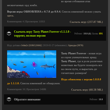
во время отбивания атак
нескончаемых орд зомби.
Версия игры ОБНОВЛЕНА с 0.7.0 до 0.9.4.
Список изменений можно узнать
здесь
.
Комментариев: 4 | Просмотров: 11953
Скачать игру (237.87 Мб.)
Скачать игру Tasty Planet Forever v1.1.1.0 -
Рейтинг:
10.0 (4)
| Баллы:
891
торрент, полная версия
Игру добавил
John2s [11865|1666]
| 2019-01-27 (обновлено) |
Аркады (3070)
Tasty Planet Forever
- новая игра
из серии увлекательных аркад
Tasty Planet
, где в роли различных
животных вы будете пожирать все
на своем пути, и вырастать до
гигантских размеров!
Игра обновлена с версии 1.0.0.0
до 1.1.1.0.
Список изменений не обнаружен.
Комментариев: 16 | Просмотров: 54086
Скачать игру (68.58 Мб.)
Обратите внимание
Рейтинг:
10.0