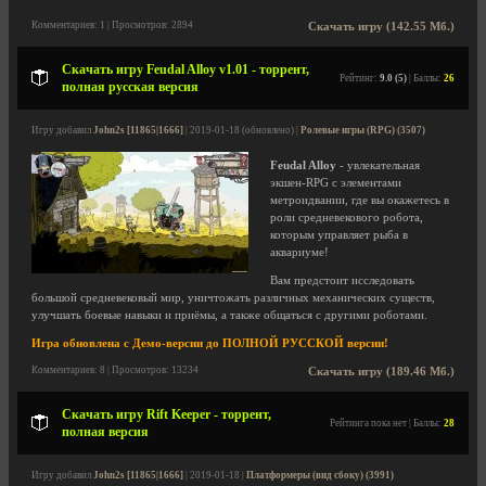
Комментариев: 1 | Просмотров: 2894
Скачать игру (142.55 Мб.)
Скачать игру Feudal Alloy v1.01 - торрент,
Рейтинг:
9.0 (5)
| Баллы:
26
полная русская версия
Игру добавил
John2s [11865|1666]
| 2019-01-18 (обновлено) |
Ролевые игры (RPG) (3507)
Feudal Alloy
- увлекательная
экшен-RPG с элементами
метроидвании, где вы окажетесь в
роли средневекового робота,
которым управляет рыба в
аквариуме!
Вам предстоит исследовать
большой средневековый мир, уничтожать различных механических существ,
улучшать боевые навыки и приёмы, а также общаться с другими роботами.
Игра обновлена с Демо-версии до ПОЛНОЙ РУССКОЙ версии!
Комментариев: 8 | Просмотров: 13234
Скачать игру (189.46 Мб.)
Скачать игру Rift Keeper - торрент,
Рейтинга пока нет | Баллы:
28
полная версия
Игру добавил
John2s [11865|1666]
| 2019-01-18 |
Платформеры (вид сбоку) (3991)