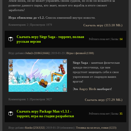
Земле низок, он не может управлять своим судном, но если он возьмется за
развитие данного парка, кто знает, может его корабль в итоге сможет
заработать!
Игра обновлена до v1.2.
Список изменений внутри новости.
Комментариев: 2 | Просмотров: 1979
Скачать игру (113.10 Мб.)
Скачать игру Siege Saga - торрент, полная
Рейтинга пока нет | Баллы:
14
русская версия
Игру добавил
John2s [11865|1666]
| 2019-01-23 |
Игры с физикой (1308)
Siege Saga
- занятная физическая
аркада-песочница, где вам
предстоит защищать себя и свои
укрепления от снарядов ваших
врагов!
Это
Angry Birds
наоборот!
Комментариев: 1 | Просмотров: 3627
Скачать игру (77.29 Мб.)
Скачать игру Package Man v1.3.1 -
Рейтинга пока нет | Баллы:
35
торрент, игра на стадии разработки
Игру добавил
Kusko [2563|32]
| 2019-01-20 (обновлено) |
Техника на колесах, гонки (1223)