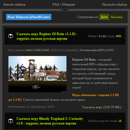
Левый сайдбар
FAQ / Общение
Правый сайдбар
Аркады
Наш Telegram @SmallGamez
Сортировка по
Дате
Баллам
Скачать игру Regions Of Ruin v1.1.82 -
Рейтинг:
9.5 (6)
| Баллы:
1091
торрент, полная русская версия
Игру добавил
John2s [11865|1666]
| 2019-02-03 (обновлено) |
Ролевые игры (RPG) (3507)
Regions Of Ruin
- стильный
пиксельный RPG-сайдскроллер с
открытым миром, где вы сможете
построить собственный город,
который будет развиваться в
зависимости от действий вашего
героя!
Игра обновлена с версии 1.1.80
до 1.1.82.
Список изменений можно посмотреть
здесь
.
Комментариев: 31 | Просмотров: 49565
Скачать игру (129.79 Мб.)
Скачать игру Bloody Trapland 2: Curiosity
Рейтинга пока нет | Баллы:
26
v1.0 - торрент, полная русская версия