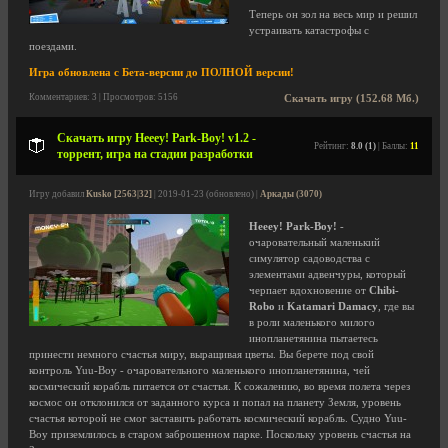
Теперь он зол на весь мир и решил
устраивать катастрофы с
поездами.
Игра обновлена с Бета-версии до ПОЛНОЙ версии!
Комментариев: 3 | Просмотров: 5156
Скачать игру (152.68 Мб.)
Скачать игру Heeey! Park-Boy! v1.2 -
Рейтинг:
8.0 (1)
| Баллы:
11
торрент, игра на стадии разработки
Игру добавил
Kusko [2563|32]
| 2019-01-23 (обновлено) |
Аркады (3070)
Heeey! Park-Boy!
-
очаровательный маленький
симулятор садоводства с
элементами адвенчуры, который
черпает вдохновение от
Chibi-
Robo
и
Katamari Damacy
, где вы
в роли маленького милого
инопланетянина пытаетесь
принести немного счастья миру, выращивая цветы. Вы берете под свой
контроль Yuu-Boy - очаровательного маленького инопланетянина, чей
космический корабль питается от счастья. К сожалению, во время полета через
космос он отклонился от заданного курса и попал на планету Земля, уровень
счастья которой не смог заставить работать космический корабль. Судно Yuu-
Boy приземлилось в старом заброшенном парке. Поскольку уровень счастья на