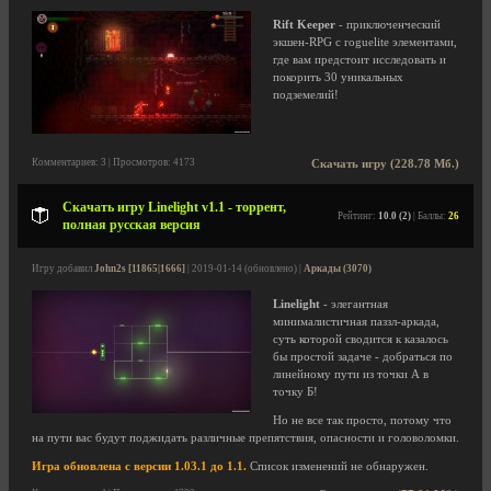
Rift Keeper
- приключенческий
экшен-RPG с roguelite элементами,
где вам предстоит исследовать и
покорить 30 уникальных
подземелий!
Комментариев: 3 | Просмотров: 4173
Скачать игру (228.78 Мб.)
Скачать игру Linelight v1.1 - торрент,
Рейтинг:
10.0 (2)
| Баллы:
26
полная русская версия
Игру добавил
John2s [11865|1666]
| 2019-01-14 (обновлено) |
Аркады (3070)
Linelight
- элегантная
минималистичная паззл-аркада,
суть которой сводится к казалось
бы простой задаче - добраться по
линейному пути из точки А в
точку Б!
Но не все так просто, потому что
на пути вас будут поджидать различные препятствия, опасности и головоломки.
Игра обновлена с версии 1.03.1 до 1.1.
Список изменений не обнаружен.