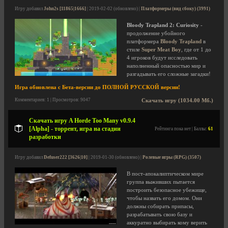
Игру добавил
John2s [11865|1666]
| 2019-02-02 (обновлено) |
Платформеры (вид сбоку) (3991)
Bloody Trapland 2: Curiosity
-
продолжение убойного
платформера
Bloody Trapland
в
стиле
Super Meat Boy
, где от 1 до
4 игроков будут исследовать
наполненный опасностью мир и
разгадывать его сложные загадки!
Игра обновлена с Бета-версии до ПОЛНОЙ РУССКОЙ версии!
Комментариев: 1 | Просмотров: 9047
Скачать игру (1034.00 Мб.)
Скачать игру A Horde Too Many v0.9.4
[Alpha] - торрент, игра на стадии
Рейтинга пока нет | Баллы:
61
разработки
Игру добавил
Defuser222 [3626|10]
| 2019-01-30 (обновлено) |
Ролевые игры (RPG) (3507)
В пост-апокалиптическом мире
группа выживших пытается
построить безопасное убежище,
чтобы назвать его домом. Они
должны собирать припасы,
разрабатывать свою базу и
аккуратно выбирать кому верить