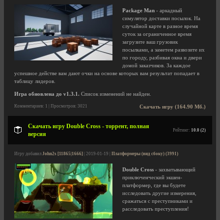
Package Man
- аркадный
симулятор доставки посылок. На
случайной карте в разное время
суток за ограниченное время
загрузите ваш грузовик
посылками, а заметем развозите их
по городу, разбивая окна и двери
домой заказчиков. За каждое
успешное действе вам дают очки на основе которых вам результат попадает в
таблицу лидеров.
Игра обновлена до v1.3.1.
Список изменений не найден.
Комментариев: 1 | Просмотров: 3021
Скачать игру (164.90 Мб.)
Скачать игру Double Cross - торрент, полная
Рейтинг:
10.0 (2)
версия
Игру добавил
John2s [11865|1666]
| 2019-01-19 |
Платформеры (вид сбоку) (3991)
Double Cross
- захватывающий
приключенческий экшен-
платформер, где вы будете
исследовать другие измерения,
сражаться с преступниками и
расследовать преступления!