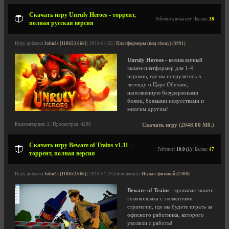
Скачать игру Unruly Heroes - торрент,
Рейтинга пока нет | Баллы:
38
полная русская версия
Игру добавил
John2s [11865|1666]
| 2019-01-25 |
Платформеры (вид сбоку) (3991)
Unruly Heroes
- великолепный
экшен-платформер для 1-4
игроков, где вы погрузитесь в
легенду о Царе Обезьян,
наполненную безудержными
боями, боевыми искусствами и
многим другим!
Комментариев: 2 | Просмотров: 4290
Скачать игру (2048.00 Мб.)
Скачать игру Beware of Trains v1.11 -
Рейтинг:
10.0 (1)
| Баллы:
47
торрент, полная версия
Игру добавил
John2s [11865|1666]
| 2019-01-24 (обновлено) |
Игры с физикой (1308)
Beware of Trains
- кровавая экшен-
головоломка с элементами
стратегии, где вы будете играть за
офисного работника, которого
уволили с работы!