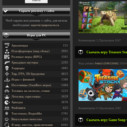
Скрыть рекламу с сайта
Чтоб скрыть всю рекламу с сайта, для начала
необходимо
зарегистрироваться
.
Игры для PC
Комментариев: 2 | Просмотров: 6247
Арканоиды
155
Платформеры (вид сбоку)
3991
Скачать игру Treasure Sta
Ролевые игры (RPG)
3505
Аркадные шутеры
2292
Игру добавил
John2s [11865|1666]
| 2019-
Хорроры
1885
Тир, FPS, 3D-бродилки
4015
Игры с физикой
1308
Песочницы (Sandbox-игры)
1404
Техника на колесах, гонки
1223
Леталки, скроллеры
1029
Аркады
3070
Файтинги
625
Комментариев: 0 | Просмотров: 2592
Текстовые, Roguelike
1701
Визуальные новеллы
215
Скачать игру Game Soup v1
Я ищу, квесты, приключения
6441