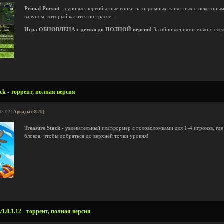
Primal Pursuit
- суровые первобытные гонки на огромных животных с некоторыми
валуном, который катится по трассе.
Игра ОБНОВЛЕНА с демки до ПОЛНОЙ версии!
За обновлениями можно сле
ck - торрент, полная версия
03-02 |
Аркады (3070)
Treasure Stack
- увлекательный платформер с головоломками для 1-4 игроков, где
блоков, чтобы добраться до верхней точки уровня!
.0.1.12 - торрент, полная версия