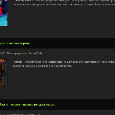
Unending Dusk
- стильный ретро-битемап для 1-4 игроков, события которого про
где вам предстоит сражаться с темными силами, которые заперли Землю в состоян
ррент, полная версия
02-15 |
Платформеры (вид сбоку) (3991)
Antrum
- приключенческий платформер со случайно генерируемыми подземельями
реликвии, которые охраняют опасные монстры!
Racers - торрент, полная русская версия
02-10 |
Техника на колесах, гонки (1223)