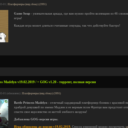
03-01 |
Платформеры (вид сбоку) (3991)
Game Soup
- увлекательная аркада, где вам нужно пройти коллекцию из 46 сло
игры!
Каждая игра может длиться считанные секунды, так что действуйте быстро!
ess Madelyn v19.02.2019 / + GOG v1.20 - торрент, полная версия
03-01 (обновлено) |
Платформеры (вид сбоку) (3991)
Battle Princess Madelyn
- отличный хардкорный платформер-боевик с красивой пи
храброй девушкой по имени Мадлен и ее верным псом Фритци вам предстоит отп
спасти свое королевство из когтей злобного колдуна!
Добавлена GOG-версия игры.
Игра обновлена до версии v19.02.2019.
Список изменений можно посмотреть
з