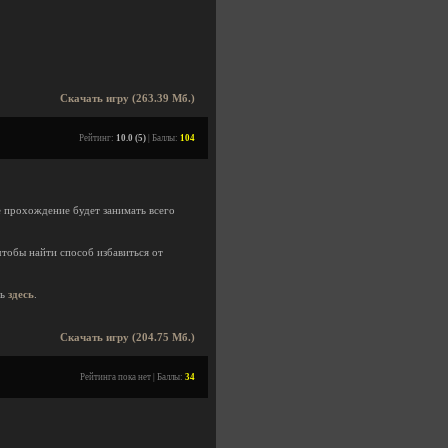
.
Скачать игру (263.39 Мб.)
Рейтинг:
10.0 (5)
| Баллы:
104
е прохождение будет занимать всего
тобы найти способ избавиться от
ть
здесь
.
Скачать игру (204.75 Мб.)
Рейтинга пока нет | Баллы:
34