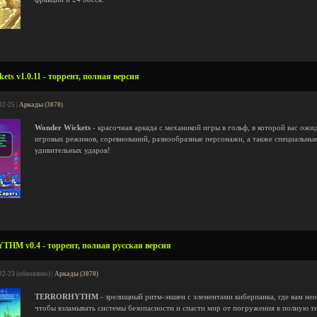
ts v1.0.11 - торрент, полная версия
02-25 |
Аркады (3070)
Wonder Wickets
- красочная аркада с механикой игры в гольф, в которой вас ожи
игровых режимов, соревнований, разнообразные персонажи, а также специальные
удивительных ударов!
M v0.4 - торрент, полная русская версия
02-23 (обновлено) |
Аркады (3070)
TERRORHYTHM
- зрелищный ритм-экшен с элементами киберпанка, где вам не
чтобы взламывать системы безопасности и спасти мир от погружения в полную 