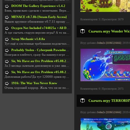
DOOM The Gallery Experience v1.4.2
Блин, прикольно сделали с монетками. Вернулся в св
MENACE v0.7.8b [Steam Early Access]
Комментариев: 3 | Просмотров: 3679
Вышло крупное обновление v0.7.11 прошу обновить
Oxygen Not Included v744825a + All DLC
Скачать игру Wonder Wicke
А где скачать старую версию игры? А то на новой но
Scrap Mechanic v1.0.0a
Игру добавил
John2s [11865|1666]
| 2019-
Тут ещё и системные требования подскочили. Если не
Probably Stolen - Cyberpunk Pawnshop Simulator v048c [Playtest]
Поиграв в плейтест, сразу бы накинул игре наивысши
Sir, We Have an Orc Problem v05.08.2026
За 3 месяца склепали дипломную и уже лям двести ба
Sir, We Have an Orc Problem v05.08.2026
Дипломная работа?Да тут 120000 орков путь выбирают
1916: The War You Never Knew
Очень хороший хоррор. Жаль что он не получил должн
Комментариев: 0 | Просмотров: 2075
Скачать игру TERRORHYTH
Игру добавил
John2s [11865|1666]
| 2019-