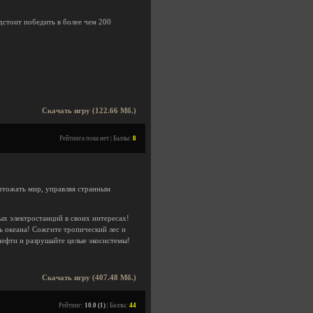
дстоит победить в более чем 200
Скачать игру (122.66 Мб.)
Рейтинга пока нет | Баллы:
8
чтожать мир, управляя странным
х электростанций в своих интересах!
 океана! Сожгите тропический лес и
нефти и разрушайте целые экосистемы!
Скачать игру (407.48 Мб.)
Рейтинг:
10.0 (1)
| Баллы:
44