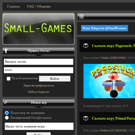
Главная
FAQ / Общение
Наш Telegram @SmallGamez
Скачать игру Pogostuck: R
Привет, Гость!
Игру добавил
John2s [11865|1666]
| 2019-
Чужой компьютер
Зарегистрироваться
Забыл пароль
Поиск игр
Комментариев: 0 | Просмотров: 5572
Поиск игр по названию
Расширенный Google-поиск
Скачать игру Primal Pursu
Игру добавил
Defuser222 [3626|10]
| 2019