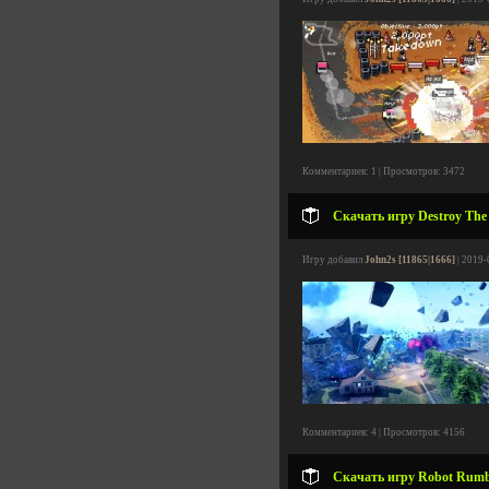
Комментариев: 1 | Просмотров: 3472
Скачать игру Destroy The 
Игру добавил
John2s [11865|1666]
| 2019-
Комментариев: 4 | Просмотров: 4156
Скачать игру Robot Rumbl