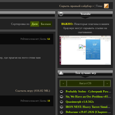
Скрыть правый сайдбар »
| Тема:
Youtube
Сортировка по
Дате
Баллам
ВАЖНО:
Некоторые плагины в вашем
браузере могут скрывать ссылки на
скачивание.
Рейтинга пока нет | Баллы:
64
р, где прыгая на пого-стике вам
Топ лучших игр
«
Август'26
»
Скачать игру (416.02 Мб.)
Probably Stolen - Cyberpunk Pawnshop Simulator v048c [Playtest]
Sir, We Have an Orc Problem v05.08.2026
Рейтинга пока нет | Баллы:
18
Quasimorph v1.0.562s
IRON NEST: Heavy Turret Simulator v1.0a
Deltarune v29.07.2026 [Chapters 1-5] / + RUS [Chapters 1-5]