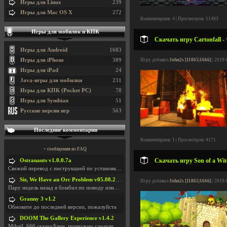
Игры для Linux
239
Игры для Mac OS X
272
Комментариев: 4 | Просмотров: 11493
Игры для мобилок и КПК
Скачать игру Cartonfall -
Игры для Android
1683
Игры для iPhone
309
Игру добавил
John2s [11865|1666]
| 2019-
Игры для iPad
24
Java-игры для мобилки
231
Игры для КПК (Pocket PC)
78
Игры для Symbian
51
Русские версии игр
563
Последние комментарии
Комментариев: 1 | Просмотров: 4171
+ сообщения из FAQ
Скачать игру Son of a Wit
Ostranauts v1.0.0.7a
Свежий перевод с инструкцией по установкеhttps://g
Sir, We Have an Orc Problem v05.08.2026
Игру добавил
John2s [11865|1666]
| 2019-
Пару недель назад я бомбил по поводу изменения мин
Granny 3 v1.2
Обновите до последней версии, пожалуйста
DOOM The Gallery Experience v1.4.2
Mihail_666 сказал:Блин, прикольно сделали с монетк