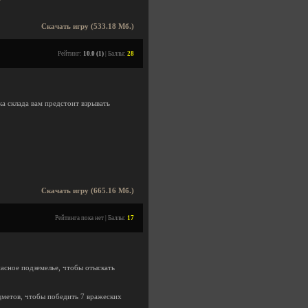
Скачать игру (533.18 Мб.)
Рейтинг:
10.0 (1)
| Баллы:
28
а склада вам предстоит взрывать
Скачать игру (665.16 Мб.)
Рейтинга пока нет | Баллы:
17
пасное подземелье, чтобы отыскать
дметов, чтобы победить 7 вражеских