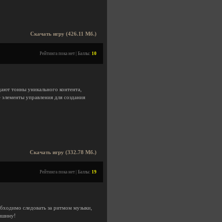
Скачать игру (426.11 Мб.)
Рейтинга пока нет | Баллы:
10
дают тонны уникального контента,
 элементы управления для создания
Скачать игру (332.78 Мб.)
Рейтинга пока нет | Баллы:
19
обходимо следовать за ритмом музыки,
тишину!