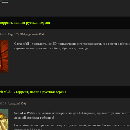
 торрент, полная русская версия
02-27 |
Тир, FPS, 3D-бродилки (4015)
Cartonfall
- увлекательное 3D-приключение с головоломками, где в роли работник
картонные конструкции, чтобы добраться до выхода!
ch v3.8.1 - торрент, полная русская версия
02-25 |
Аркады (3070)
Son of a Witch
- забавный экшен-рогалик для 1-4 игроков, где вы отправитесь в о
древний артефакт гоблинов!
Сочетайте десятки различных видов оружия, зелий, заклинаний и магических пре
фракций и 24 босса.