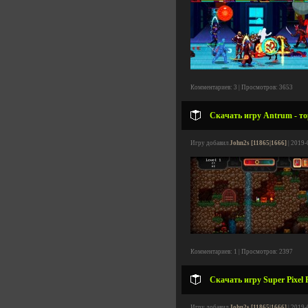
Комментариев: 3 | Просмотров: 3653
Скачать игру Antrum - то
Игру добавил
John2s [11865|1666]
| 2019-
Комментариев: 1 | Просмотров: 2397
Скачать игру Super Pixel 
Игру добавил
John2s [11865|1666]
| 2019-