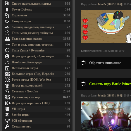
Спорт, настольные, карты
988
Игру добавил
John2s [11865|1666]
| 2019-
Tower Defense
394
Стратегии
3780
Симуляторы
1188
Змейки, поедалки, эволюция
72
Тайм менеджмент, тайкуны
1020
Головоломки, пазлы
3035
Три в ряд, цепочки, тетрисы
686
Типа Zuma / Dynomite
98
Комментариев: 0 | Просмотров: 2070
Игры для детей, обучающие
316
Пинболы, бильярды
65
Обратите внимание
Необычные игры
1077
Большие игры (Rip, Repack)
269
Ретро-игры (DOS, Win 9x)
691
Скачать игру Battle Princ
Игры пользователей
272
Сетевые / ХотСит
2320
Игру добавил
John2s [11865|1666]
| 2019-
Русские версии игр
8412
Игры для взрослых (18+)
130
VR-игры
399
Зомби игры
446
SGi-сборники
0
Создание игр
98