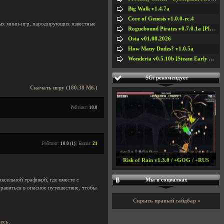
Big Walk v1.4.7a
Core of Genesis v1.0.0-rc.4
жных мини-игр, пародирующих известные
Roguebound Pirates v0.7.0.1a [Playtest]
Osta v01.08.2026
How Many Dudes? v1.0.5a
Wonderia v0.5.10b [Steam Early Access]
SGi рекомендует
Скачать игру (180.38 Мб.)
Рейтинг:
10.0
Рейтинг:
10.0 (1)
| Баллы:
21
Risk of Rain v1.3.0 / +GOG / +RUS
Мы в социалках
ксельной графикой, где вместе с
равиться в опасное путешествие, чтобы
Скрыть правый сайдбар »
десь
.