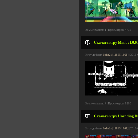
Комментариев: 1 | Просмотров: 4739
Скачать игру Minit v1.0.0
Игру добавил
John2s [11865|1666]
| 2019-
Комментариев: 4 | Просмотров: 6200
Скачать игру Unending Dus
Игру добавил
John2s [11865|1666]
| 2019-