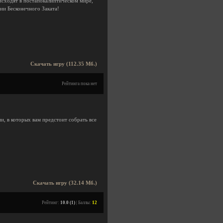
исходят в постапокалиптическом мире,
ии Бесконечного Заката!
Скачать игру (112.35 Мб.)
Рейтинга пока нет
, в которых вам предстоит собрать все
Скачать игру (32.14 Мб.)
Рейтинг:
10.0 (1)
| Баллы:
12