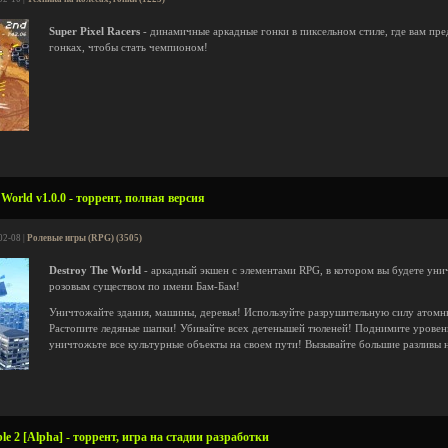
Super Pixel Racers
- динамичные аркадные гонки в пиксельном стиле, где вам пре
гонках, чтобы стать чемпионом!
World v1.0.0 - торрент, полная версия
02-08 |
Ролевые игры (RPG) (3505)
Destroy The World
- аркадный экшен с элементами RPG, в котором вы будете уни
розовым существом по имени Бам-Бам!
Уничтожайте здания, машины, деревья! Используйте разрушительную силу атомны
Растопите ледяные шапки! Убивайте всех детенышей тюленей! Поднимите уровень
уничтожьте все культурные объекты на своем пути! Вызывайте большие разливы 
e 2 [Alpha] - торрент, игра на стадии разработки