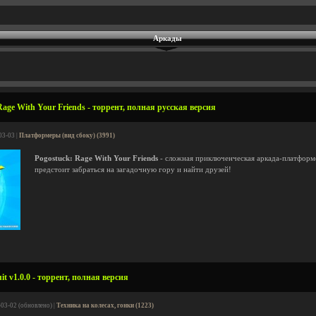
Аркады
age With Your Friends - торрент, полная русская версия
03-03 |
Платформеры (вид сбоку) (3991)
Pogostuck: Rage With Your Friends
- сложная приключенческая аркада-платформе
предстоит забраться на загадочную гору и найти друзей!
it v1.0.0 - торрент, полная версия
-03-02 (обновлено) |
Техника на колесах, гонки (1223)