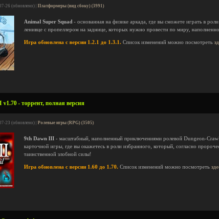
07-26 (обновлено) |
Платформеры (вид сбоку) (3991)
Animal Super Squad
- основанная на физике аркада, где вы сможете играть в роли
ленивце с пропеллером на заднице, которых нужно провести по миру, наполненн
Игра обновлена с версии 1.2.1 до 1.3.1.
Список изменений можно посмотреть
з
 v1.70 - торрент, полная версия
07-23 (обновлено) |
Ролевые игры (RPG) (3505)
9th Dawn III
- масштабный, наполненный приключениями ролевой Dungeon-Crawl
карточной игры, где вы окажетесь в роли избранного, который, согласно пророче
таинственной злобной силы!
Игра обновлена с версии 1.60 до 1.70.
Список изменений можно посмотреть
зде