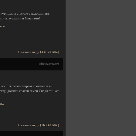
 курицы на унитазе с колесами или
ому ловушками и бананами!
десь
.
Скачать игру (331.70 Мб.)
Рейтинга пока нет
er с открытым миром и элементами
ству, должен спасти земли Сидальтии от
сь
.
Скачать игру (163.40 Мб.)