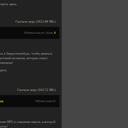
отреть
здесь
.
Скачать игру (1022.00 Мб.)
Рейтинга пока нет | Баллы:
8
ь в Зверастениебург, чтобы заняться
астений-мутантов, которые станут
изнекома!
здесь
.
Скачать игру (163.72 Мб.)
тки
Рейтинга пока нет
нтами RPG и открытым миром, в которой
ругое!