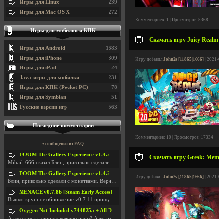
Игры для Linux
239
Игры для Mac OS X
272
Комментариев: 1 | Просмотров: 5368
Игры для мобилок и КПК
Скачать игру Juicy Realm 
Игры для Android
1683
Игры для iPhone
309
Игру добавил
John2s [11865|1666]
| 2021-
Игры для iPad
24
Java-игры для мобилки
231
Игры для КПК (Pocket PC)
78
Игры для Symbian
51
Русские версии игр
563
Последние комментарии
Комментариев: 10 | Просмотров: 17334
+ сообщения из FAQ
DOOM The Gallery Experience v1.4.2
Скачать игру Greak: Memor
Mihail_666 сказал:Блин, прикольно сделали с монетк
DOOM The Gallery Experience v1.4.2
Игру добавил
John2s [11865|1666]
| 2021-
Блин, прикольно сделали с монетками. Вернулся в св
MENACE v0.7.8b [Steam Early Access]
Вышло крупное обновление v0.7.11 прошу обновить
Oxygen Not Included v744825a + All DLC
А где скачать старую версию игры? А то на новой но