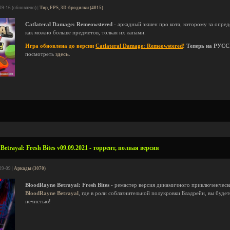
09-16 (обновлено) |
Тир, FPS, 3D-бродилки (4015)
Catlateral Damage: Remeowstered
- аркадный экшен про кота, которому за опре
как можно больше предметов, толкая их лапами.
Игра обновлена до версии
Catlateral Damage: Remeowstered
!
Теперь на РУС
посмотреть
здесь
.
etrayal: Fresh Bites v09.09.2021 - торрент, полная версия
09-09 |
Аркады (3070)
BloodRayne Betrayal: Fresh Bites
- ремастер версия динамичного приключенческ
BloodRayne Betrayal
, где в роли соблазнительной полукровки Бладрейн, вы буде
нечистью!