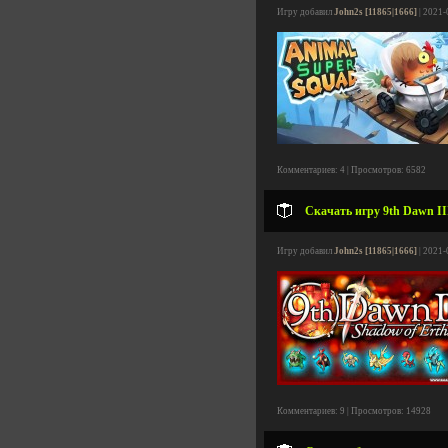
Игру добавил
John2s [11865|1666]
| 2021-
Комментариев: 4 | Просмотров: 6582
Скачать игру 9th Dawn III
Игру добавил
John2s [11865|1666]
| 2021-
Комментариев: 9 | Просмотров: 14928