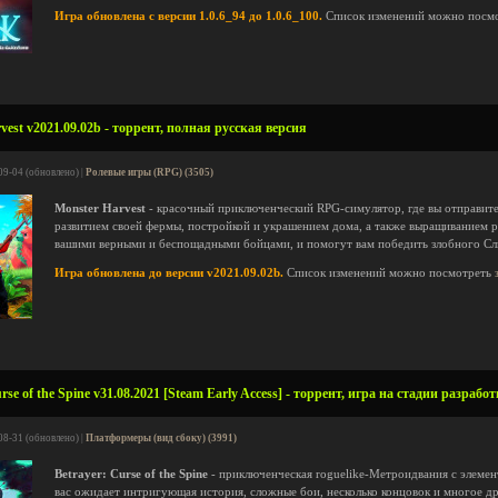
Игра обновлена с версии 1.0.6_94 до 1.0.6_100.
Список изменений можно посм
est v2021.09.02b - торрент, полная русская версия
09-04 (обновлено) |
Ролевые игры (RPG) (3505)
Monster Harvest
- красочный приключенческий RPG-симулятор, где вы отправитес
развитием своей фермы, постройкой и украшением дома, а также выращиванием р
вашими верными и беспощадными бойцами, и помогут вам победить злобного Сл
Игра обновлена до версии v2021.09.02b.
Список изменений можно посмотреть
se of the Spine v31.08.2021 [Steam Early Access] - торрент, игра на стадии разрабо
08-31 (обновлено) |
Платформеры (вид сбоку) (3991)
Betrayer: Curse of the Spine
- приключенческая roguelike-Метроидвания с элеме
вас ожидает интригующая история, сложные бои, несколько концовок и многое д