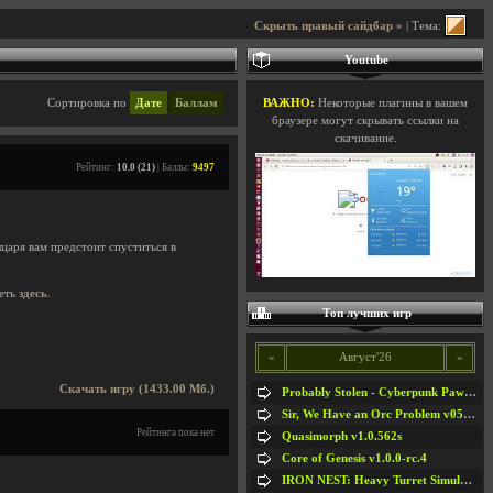
Скрыть правый сайдбар »
| Тема:
Youtube
Сортировка по
Дате
Баллам
ВАЖНО:
Некоторые плагины в вашем
браузере могут скрывать ссылки на
скачивание.
Рейтинг:
10.0 (21)
| Баллы:
9497
царя вам предстоит спуститься в
еть
здесь
.
Топ лучших игр
«
Август'26
»
Скачать игру (1433.00 Мб.)
Probably Stolen - Cyberpunk Pawnshop Simulator v048c [Playtest]
Sir, We Have an Orc Problem v05.08.2026
Рейтинга пока нет
Quasimorph v1.0.562s
Core of Genesis v1.0.0-rc.4
IRON NEST: Heavy Turret Simulator v1.0a