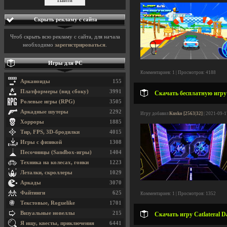
Скрыть рекламу с сайта
Чтоб скрыть всю рекламу с сайта, для начала
необходимо
зарегистрироваться
.
Игры для PC
Комментариев: 1 | Просмотров: 4188
Арканоиды
155
Платформеры (вид сбоку)
3991
Скачать бесплатную игру
Ролевые игры (RPG)
3505
Аркадные шутеры
2292
Игру добавил
Kusko [2563|32]
| 2021-09-1
Хорроры
1885
Тир, FPS, 3D-бродилки
4015
Игры с физикой
1308
Песочницы (Sandbox-игры)
1404
Техника на колесах, гонки
1223
Леталки, скроллеры
1029
Аркады
3070
Файтинги
625
Комментариев: 1 | Просмотров: 1352
Текстовые, Roguelike
1701
Визуальные новеллы
215
Скачать игру Catlateral D
Я ищу, квесты, приключения
6441