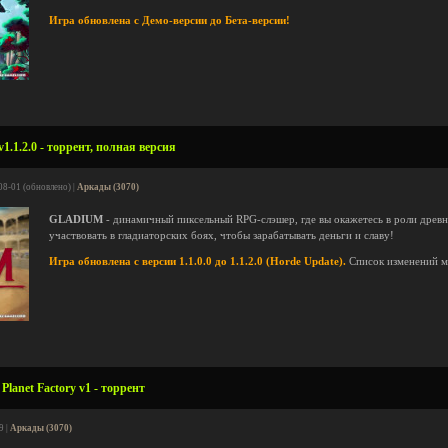
Игра обновлена с Демо-версии до Бета-версии!
1.2.0 - торрент, полная версия
08-01 (обновлено) |
Аркады (3070)
GLADIUM
- динамичный пиксельный RPG-слэшер, где вы окажетесь в роли древн
участвовать в гладиаторских боях, чтобы зарабатывать деньги и славу!
Игра обновлена с версии 1.1.0.0 до 1.1.2.0 (Horde Update).
Список изменений 
lanet Factory v1 - торрент
9 |
Аркады (3070)