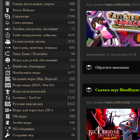
Спорт, настольные, карты
988
Игру добавил
John2s [11865|1666]
| 2021-
Tower Defense
394
Стратегии
3780
Симуляторы
1188
Змейки, поедалки, эволюция
72
Тайм менеджмент, тайкуны
1020
Головоломки, пазлы
3035
Три в ряд, цепочки, тетрисы
686
Типа Zuma / Dynomite
98
Комментариев: 31 | Просмотров: 42738
Игры для детей, обучающие
316
Пинболы, бильярды
65
Обратите внимание
Необычные игры
1077
Большие игры (Rip, Repack)
269
Ретро-игры (DOS, Win 9x)
691
Скачать игру BloodRayne B
Игры пользователей
272
Сетевые / ХотСит
2320
Игру добавил
John2s [11865|1666]
| 2021-
Русские версии игр
8412
Игры для взрослых (18+)
130
VR-игры
399
Зомби игры
446
SGi-сборники
0
Создание игр
98