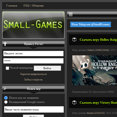
Главная
FAQ / Общение
Наш Telegram @SmallGamez
Скачать игру Hollow Knigh
Привет, Гость!
Игру добавил
John2s [11865|1666]
| 2021-
Чужой компьютер
Зарегистрироваться
Забыл пароль
Поиск игр
Комментариев: 63 | Просмотров: 60006
Поиск игр по названию
Расширенный Google-поиск
Скачать игру Victory Heat 
Игру добавил
Kusko [2563|32]
| 2021-10-0