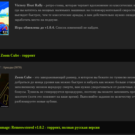
Victory Heat Rally
- ретро-гонка, которая черпает вдохновение из классических 
где вы катитесь на мощных маленьких машинках на головокружительной скорости
выглядит быстрее, чем те классические аркады, и вам действительно нужно овладе
заработать место на подиуме.
Игра обновлена до v1.0.4.
Список изменений не найден.
 Zoom Cube - торрент
7 |
Аркады (3070)
Zoom Cube
- это завораживающий раннер, в котором вы бежите по туннелю неон
добраться до конца уровня как можно быстрее и набрать как можно больше очков
заполненному неоном коридору смерти, вам нужно уворачиваться от различных 
бонусы. Туннель не генерируется процедурно, поэтому вы можете запомнить преп
захотите (хотя это повлияет на ваше время). Выполняйте задания по количеству оч
разблокируете новые кубики.
amage: Remeowstered v1.0.2 - торрент, полная русская версия