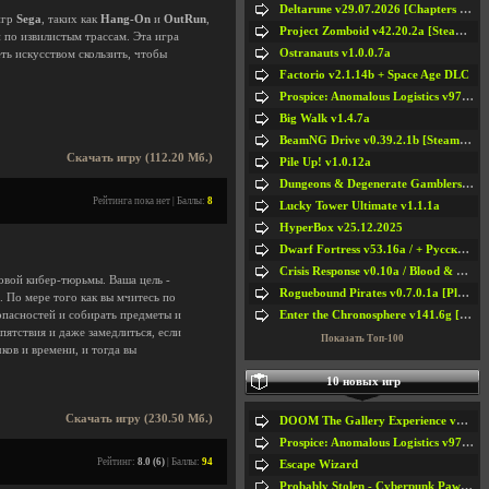
Deltarune v29.07.2026 [Chapters 1-5] / + RUS [Chapters 1-5]
игр
Sega
, таких как
Hang-On
и
OutRun
,
Project Zomboid v42.20.2a [Steam Early Access]
 по извилистым трассам. Эта игра
Ostranauts v1.0.0.7a
ть искусством скользить, чтобы
Factorio v2.1.14b + Space Age DLC
Prospice: Anomalous Logistics v97 [Playtest]
Big Walk v1.4.7a
BeamNG Drive v0.39.2.1b [Steam Early Access]
Скачать игру (112.20 Мб.)
Pile Up! v1.0.12a
Dungeons & Degenerate Gamblers v2.0.2a
Рейтинга пока нет | Баллы:
8
Lucky Tower Ultimate v1.1.1a
HyperBox v25.12.2025
Dwarf Fortress v53.16a / + Русская Версия v50.12a
Crisis Response v0.10a / Blood & Bullet
овой кибер-тюрьмы. Ваша цель -
Roguebound Pirates v0.7.0.1a [Playtest]
. По мере того как вы мчитесь по
Enter the Chronosphere v141.6g [Steam Early Access]
опасностей и собирать предметы и
ятствия и даже замедлиться, если
Показать Топ-100
ков и времени, и тогда вы
10 новых игр
Скачать игру (230.50 Мб.)
DOOM The Gallery Experience v1.4.2
Prospice: Anomalous Logistics v97 [Playtest]
Рейтинг:
8.0 (6)
| Баллы:
94
Escape Wizard
Probably Stolen - Cyberpunk Pawnshop Simulator v048c [Playtest]