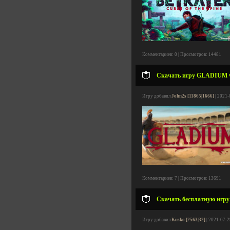
Комментариев: 0 | Просмотров: 14481
Скачать игру GLADIUM v1.
Игру добавил
John2s [11865|1666]
| 2021-
Комментариев: 7 | Просмотров: 13691
Скачать бесплатную игру P
Игру добавил
Kusko [2563|32]
| 2021-07-2