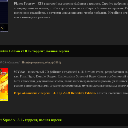
Planet Factory
- RTS в которой вы строите фабрики в космосе. Стройте фабрики,
сгенерированных планет, чтобы строить юниты и собирать больше материалов. И
империю и сражайтесь с другими цивилизациями, чтобы победить. Играйте в игр
или в командных режимах.
itive Edition v2.0.0 - торрент, полная версия
07-29 (обновлено) |
Платформеры (вид сбоку) (3991)
99Vidas
- пиксельный 2D файтинг с графикой в 16-битном стиле, разработчики ко
как: Final Fight, Double Dragon, Battletoads и Streets of Rage. Среди особенност
битв с боссами, улучшаемые комбо, возможность врагов блокировать, уклоняться
режим с шестью этапами, а также всевозможные мультиплеерные режимы, включа
Игра обновлена с версии 1.1.1 до 2.0.0 Definitive Edition.
Список изменений мо
 Squad v1.3.1 - торрент, полная версия