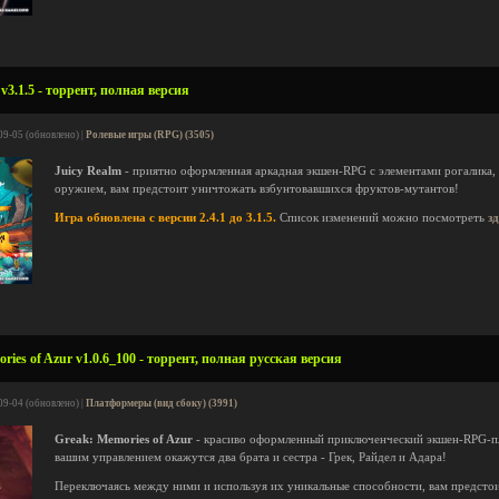
v3.1.5 - торрент, полная версия
09-05 (обновлено) |
Ролевые игры (RPG) (3505)
Juicy Realm
- приятно оформленная аркадная экшен-RPG с элементами рогалика
оружием, вам предстоит уничтожать взбунтовавшихся фруктов-мутантов!
Игра обновлена с версии 2.4.1 до 3.1.5.
Список изменений можно посмотреть
з
ies of Azur v1.0.6_100 - торрент, полная русская версия
09-04 (обновлено) |
Платформеры (вид сбоку) (3991)
Greak: Memories of Azur
- красиво оформленный приключенческий экшен-RPG-пл
вашим управлением окажутся два брата и сестра - Грек, Райдел и Адара!
Переключаясь между ними и используя их уникальные способности, вам предсто