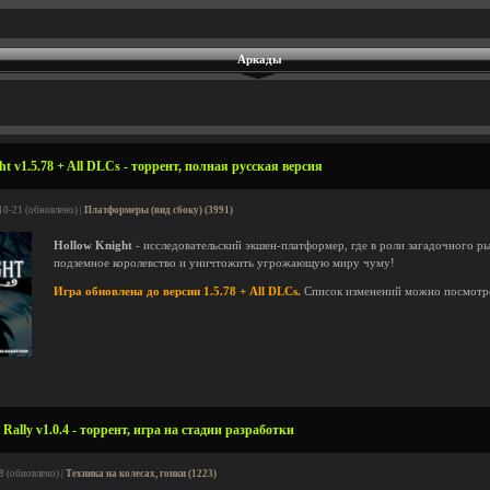
Аркады
t v1.5.78 + All DLCs - торрент, полная русская версия
10-21 (обновлено) |
Платформеры (вид сбоку) (3991)
Hollow Knight
- исследовательский экшен-платформер, где в роли загадочного ры
подземное королевство и уничтожить угрожающую миру чуму!
Игра обновлена до версии 1.5.78 + All DLCs.
Список изменений можно посмотр
Rally v1.0.4 - торрент, игра на стадии разработки
8 (обновлено) |
Техника на колесах, гонки (1223)