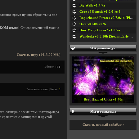
Big Walk v1.4.7a
Core of Genesis v1.0.0-rc.4
деленное время нужно сбросить на пол
Roguebound Pirates v0.7.0.1a [Playtest]
Osta v01.08.2026
СКОМ языке!
Список изменений можно
How Many Dudes? v1.0.5a
Wonderia v0.5.10b [Steam Early Access]
SGi рекомендует
Скачать игру (1413.00 Мб.)
Рейтинг:
10.0
Рейтинга пока нет | Баллы:
3
Beat Hazard Ultra v1.48s
Мы в социалках
ого слэшера с элементами платформера
те сражаться с вампирами и другой
Скрыть правый сайдбар »