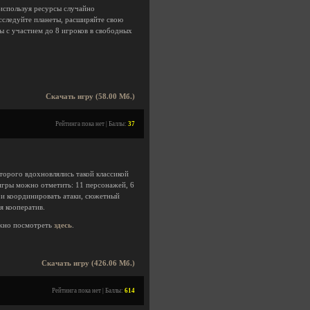
 используя ресурсы случайно
сследуйте планеты, расширяйте свою
ы с участием до 8 игроков в свободных
Скачать игру (58.00 Мб.)
Рейтинга пока нет | Баллы:
37
торого вдохновлялись такой классикой
ей игры можно отметить: 11 персонажей, 6
 и координировать атаки, сюжетный
я кооператив.
жно посмотреть
здесь
.
Скачать игру (426.06 Мб.)
Рейтинга пока нет | Баллы:
614