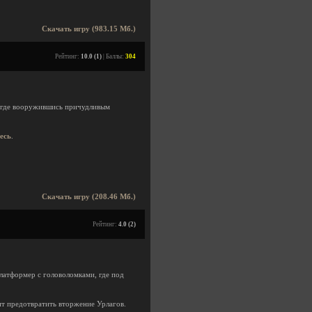
Скачать игру (983.15 Мб.)
Рейтинг:
10.0 (1)
| Баллы:
304
, где вооружившись причудливым
десь
.
Скачать игру (208.46 Мб.)
Рейтинг:
4.0 (2)
атформер с головоломками, где под
ит предотвратить вторжение Урлагов.