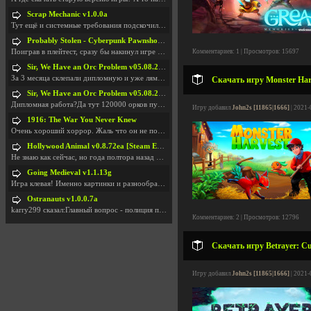
Scrap Mechanic v1.0.0a
Тут ещё и системные требования подскочили. Если не
Probably Stolen - Cyberpunk Pawnshop Simulator v048c [Playtest]
Поиграв в плейтест, сразу бы накинул игре наивысши
Комментариев: 1 | Просмотров: 15697
Sir, We Have an Orc Problem v05.08.2026
За 3 месяца склепали дипломную и уже лям двести ба
Скачать игру Monster Harv
Sir, We Have an Orc Problem v05.08.2026
Дипломная работа?Да тут 120000 орков путь выбирают
Игру добавил
John2s [11865|1666]
| 2021-
1916: The War You Never Knew
Очень хороший хоррор. Жаль что он не получил должн
Hollywood Animal v0.8.72ea [Steam Early Access]
Не знаю как сейчас, но года полтора назад игра был
Going Medieval v1.1.13g
Игра клевая! Именно картинки и разнообразия в стро
Ostranauts v1.0.0.7a
karry299 сказал:Главный вопрос - полиция по-прежне
Комментариев: 2 | Просмотров: 12796
Скачать игру Betrayer: Cur
Игру добавил
John2s [11865|1666]
| 2021-