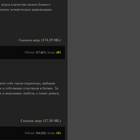
 игрок в качестве пилота боевого
тожить человеческую цивилизацию.
Скачать игру (174.29 Мб.)
Рейтинг:
9.7 (67)
| Баллы:
483
аете себе героя-гладиатора, выбирая
 и собственно участвуем в битвах. За
и моральных свойств, а также деньги,
Скачать игру (37.30 Мб.)
Рейтинг:
9.6 (23)
| Баллы:
165