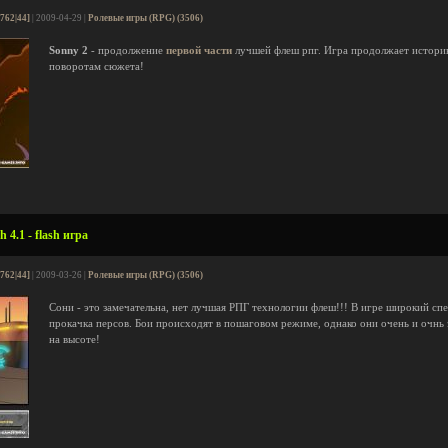
[762|44]
| 2009-04-29 |
Ролевые игры (RPG) (3506)
Sonny 2
- продолжение
первой части
лучшей флеш рпг. Игра продолжает историю
поворотам сюжета!
 4.1 - flash игра
[762|44]
| 2009-03-26 |
Ролевые игры (RPG) (3506)
Сони - это замечательна, нет лучшая РПГ технологии флеш!!! В игре широкий спе
прокачка персов. Бои происходят в пошаговом режиме, однако они очень и очнь
на высоте!