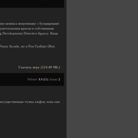
тике комикса вперемешку с бульварными
 уничтожения врагов и собственным
ng Developments Detective Agency. Ваша
.
Penny Arcade, но и Рон Гилберт (Ron
Скачать игру (224.40 Мб.)
Рейтинг:
8.9 (15)
| Баллы:
2
могущественные толпы эльфов, пока они