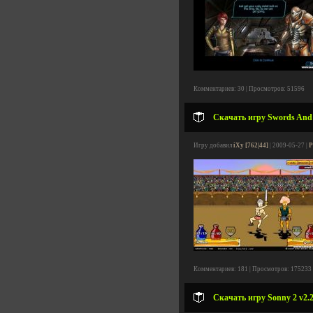
Комментариев: 30 | Просмотров: 51596
Скачать игру Swords And S
Игру добавил
iXy [762|44]
| 2009-05-27 |
Р
Комментариев: 181 | Просмотров: 175233
Скачать игру Sonny 2 v2.2 