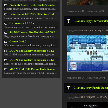
Probably Stolen - Cyberpunk Pawnshop Simulator v048c [Playtest]
Весьма занятная демка. Очень разнообразные механик
Комментариев: 16 | Просмотров: 23332
Deltarune v29.07.2026 [Chapters 1-5] / + RUS [Chapters 1-5]
Я либо тупой, умный, или опять тупой, но, вроде я
Скачать игру Eternal Eden
Ostranauts v1.0.0.7a
Свежий перевод с инструкцией по установкеhttps://g
Игру добавил
strannik_S [619|764]
, ред.
i
Sir, We Have an Orc Problem v05.08.2026
Пару недель назад я бомбил по поводу изменения мин
Granny 3 v1.2
Обновите до последней версии, пожалуйста
DOOM The Gallery Experience v1.4.2
Mihail_666 сказал:Блин, прикольно сделали с монетк
DOOM The Gallery Experience v1.4.2
Блин, прикольно сделали с монетками. Вернулся в св
MENACE v0.7.8b [Steam Early Access]
Вышло крупное обновление v0.7.11 прошу обновить
Комментариев: 24 | Просмотров: 20071
Скачать игру Puzzle Quest
Игру добавил
RRA [421|308]
, ред.
iXy [76