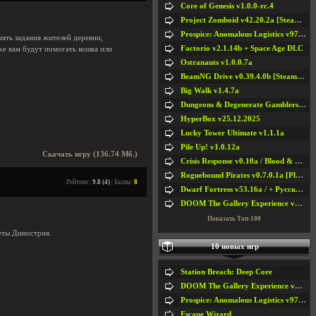
Core of Genesis v1.0.0-rc.4
Project Zomboid v42.20.2a [Steam Early Access]
Prospice: Anomalous Logistics v97 [Playtest]
ять задания жителей деревни,
Factorio v2.1.14b + Space Age DLC
же вам будут помогать кошка или
Ostranauts v1.0.0.7a
BeamNG Drive v0.39.4.0b [Steam Early Access]
Big Walk v1.4.7a
Dungeons & Degenerate Gamblers v2.0.2a
HyperBox v25.12.2025
Lucky Tower Ultimate v1.1.1a
Pile Up! v1.0.12a
Скачать игру (136.74 Мб.)
Crisis Response v0.10a / Blood & Bullet
Roguebound Pirates v0.7.0.1a [Playtest]
Рейтинг:
9.8 (4)
| Баллы:
8
Dwarf Fortress v53.16a / + Русская Версия v50.12a
DOOM The Gallery Experience v1.4.2
Показать Топ-100
еты Динострия.
10 новых игр
Station Breach: Deep Core
DOOM The Gallery Experience v1.4.2
Prospice: Anomalous Logistics v97 [Playtest]
Escape Wizard