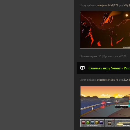
Игру добавил
deadpool [456|17]
, ред.
iXy 
Комментариев: 51 | Просмотров: 48920
Скачать игру Sonny - Patch
Игру добавил
deadpool [456|17]
, ред.
iXy 