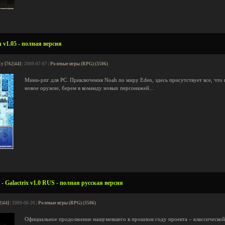
 v1.05 - полная версия
Xy [762|44]
| 2009-07-07 |
Ролевые игры (RPG) (3506)
Мини-рпг для PC. Приключения Noah по миру Eden, здесь присутствует все, что 
новое оружие, берем в команду новых персонажей...
 - Galactrix v1.0 RUS - полная русская версия
2|44]
| 2009-06-26 |
Ролевые игры (RPG) (3506)
Официальное продолжение нашумевшего в прошлом году проекта – классической