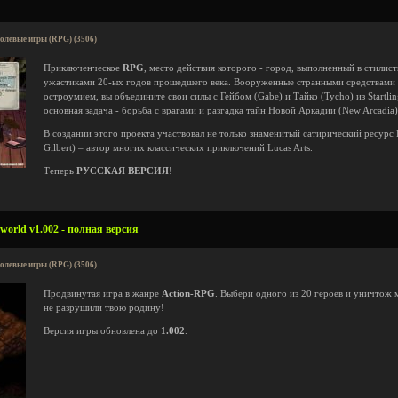
олевые игры (RPG) (3506)
Приключенческое
RPG
, место действия которого - город, выполненный в стилис
ужастиками 20-ых годов прошедшего века. Вооруженные странными средствами
остроумием, вы объедините свои силы с Гейбом (Gabe) и Тайко (Tycho) из Startli
основная задача - борьба с врагами и разгадка тайн Новой Аркадии (New Arcadia)
В создании этого проекта участвовал не только знаменитый сатирический ресурс 
Gilbert) – автор многих классических приключений Lucas Arts.
Теперь
РУССКАЯ ВЕРСИЯ
!
world v1.002 - полная версия
олевые игры (RPG) (3506)
Продвинутая игра в жанре
Action-RPG
. Выбери одного из 20 героев и уничтож 
не разрушили твою родину!
Версия игры обновлена до
1.002
.