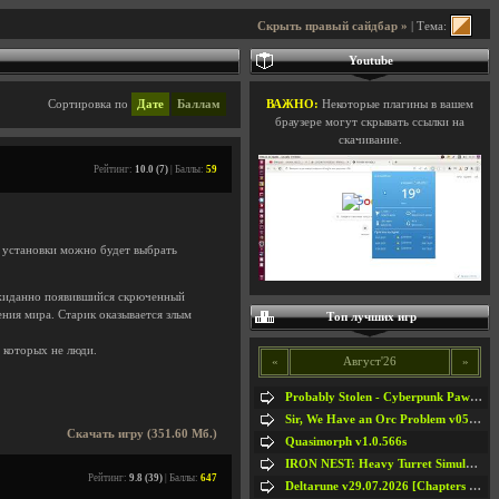
Скрыть правый сайдбар »
| Тема:
Youtube
Сортировка по
Дате
Баллам
ВАЖНО:
Некоторые плагины в вашем
браузере могут скрывать ссылки на
скачивание.
Рейтинг:
10.0 (7)
| Баллы:
59
 установки можно будет выбрать
ожиданно появившийся скрюченный
ения мира. Старик оказывается злым
Топ лучших игр
 которых не люди.
«
Август'26
»
Probably Stolen - Cyberpunk Pawnshop Simulator v048c [Playtest]
Sir, We Have an Orc Problem v05.08.2026
Скачать игру (351.60 Мб.)
Quasimorph v1.0.566s
IRON NEST: Heavy Turret Simulator v1.0a
Рейтинг:
9.8 (39)
| Баллы:
647
Deltarune v29.07.2026 [Chapters 1-5] / + RUS [Chapters 1-5]