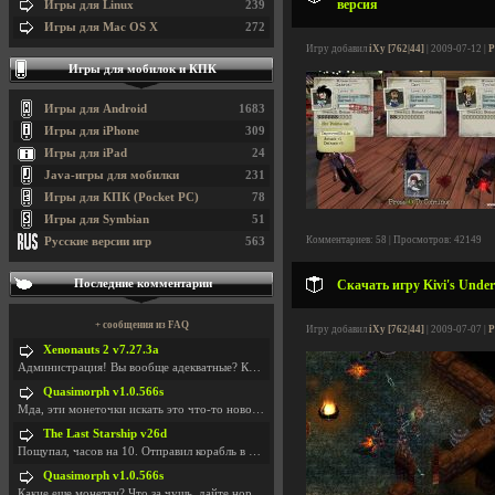
версия
Игры для Linux
239
Игры для Mac OS X
272
Игру добавил
iXy [762|44]
| 2009-07-12 |
Р
Игры для мобилок и КПК
Игры для Android
1683
Игры для iPhone
309
Игры для iPad
24
Java-игры для мобилки
231
Игры для КПК (Pocket PC)
78
Игры для Symbian
51
Комментариев: 58 | Просмотров: 42149
Русские версии игр
563
Последние комментарии
Скачать игру Kivi's Under
+ сообщения из FAQ
Игру добавил
iXy [762|44]
| 2009-07-07 |
Р
Xenonauts 2 v7.27.3a
Администрация! Вы вообще адекватные? Какие монетки
Quasimorph v1.0.566s
Мда, эти монеточки искать это что-то новое в сфере
The Last Starship v26d
Пощупал, часов на 10. Отправил корабль в другую Га
Quasimorph v1.0.566s
Какие еще монетки? Что за чущь, дайте нормально ск