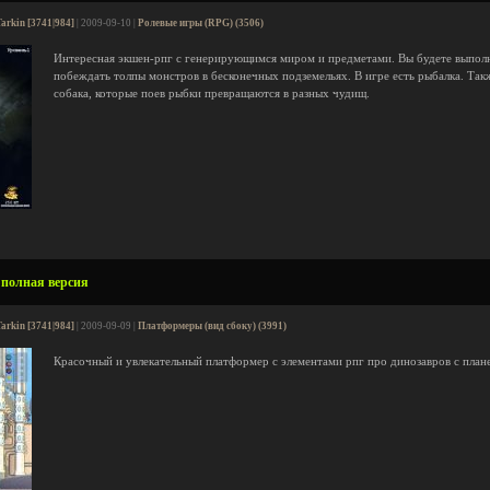
arkin [3741|984]
| 2009-09-10 |
Ролевые игры (RPG) (3506)
Интересная экшен-рпг с генерирующимся миром и предметами. Вы будете выполн
побеждать толпы монстров в бесконечных подземельях. В игре есть рыбалка. Так
собака, которые поев рыбки превращаются в разных чудищ.
- полная версия
arkin [3741|984]
| 2009-09-09 |
Платформеры (вид сбоку) (3991)
Красочный и увлекательный платформер с элементами рпг про динозавров с план