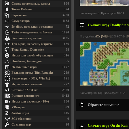
Спорт, настольные, карты
988
Tower Defense
394
Комментариев: 5 | Просмотров: 10214
Стратегии
3780
Симуляторы
1188
Скачать игру Deadly Sin v
Змейки, поедалки, эволюция
72
Тайм менеджмент, тайкуны
1020
Игру добавил
iXy [762|44]
| 2009-07-24 |
Р
Головоломки, пазлы
3035
Три в ряд, цепочки, тетрисы
686
Типа Zuma / Dynomite
98
Игры для детей, обучающие
316
Пинболы, бильярды
65
Необычные игры
1077
Большие игры (Rip, Repack)
269
Ретро-игры (DOS, Win 9x)
691
Игры пользователей
272
Сетевые / ХотСит
2320
Комментариев: 13 | Просмотров: 14154
Русские версии игр
8412
Игры для взрослых (18+)
130
Обратите внимание
VR-игры
399
Зомби игры
446
SGi-сборники
0
Создание игр
98
Скачать игру On the Rain-S