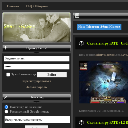
Главная
FAQ / Общение
Наш Telegram @SmallGamez
Скачать игру FATE - Undi
Привет, Гость!
Игру добавил
Misery [1369|84]
, ред.
iXy [
Чужой компьютер
Зарегистрироваться
Забыл пароль
Поиск игр
Поиск игр по названию
Комментариев: 36 | Просмотров: 31151
Расширенный Google-поиск
Скачать игру FATE v1.2 R