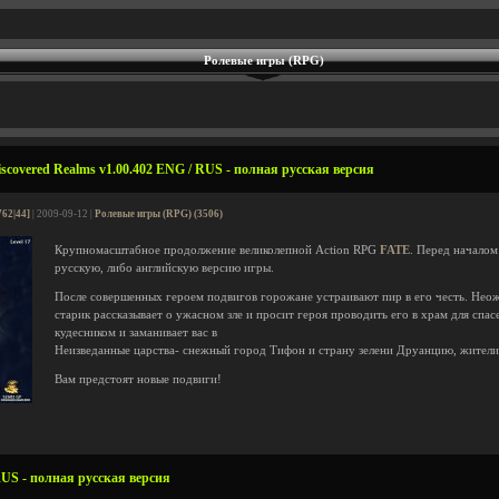
Ролевые игры (RPG)
scovered Realms v1.00.402 ENG / RUS - полная русская версия
762|44]
| 2009-09-12 |
Ролевые игры (RPG) (3506)
Крупномасштабное продолжение великолепной Action RPG
FATE
. Перед началом
русскую, либо английскую версию игры.
После совершенных героем подвигов горожане устраивают пир в его честь. Не
старик рассказывает о ужасном зле и просит героя проводить его в храм для спас
кудесником и заманивает вас в
Неизведанные царства- снежный город Тифон и страну зелени Друанцию, жители
Вам предстоят новые подвиги!
US - полная русская версия