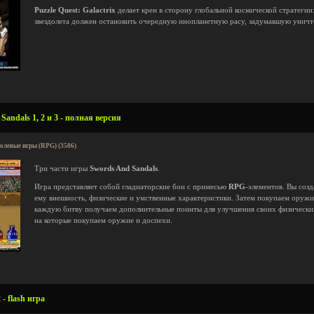
Рuzzle Quest: Galactrix
делает крен в сторону глобальной космической стратегии:
звездолета должен остановить очередную инопланетную расу, задумавшую унич
andals 1, 2 и 3 - полная версия
олевые игры (RPG) (3506)
Три части игры
Swords And Sandals
.
Игра представляет собой гладиаторские бои с примесью
RPG
-элементов. Вы созд
ему внешность, физические и умственные характеристики. Затем покупаем оружие
каждую битву получаем дополнительные поинты для улучшения своих физических 
на которые покупаем оружие и доспехи.
- flash игра