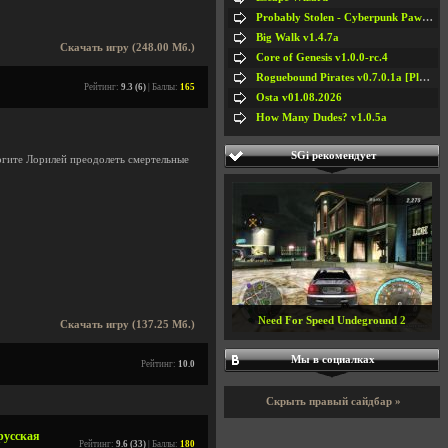
Probably Stolen - Cyberpunk Pawnshop Simulator v048c [Playtest]
Big Walk v1.4.7a
Скачать игру (248.00 Мб.)
Core of Genesis v1.0.0-rc.4
Roguebound Pirates v0.7.0.1a [Playtest]
Рейтинг:
9.3 (6)
| Баллы:
165
Osta v01.08.2026
How Many Dudes? v1.0.5a
SGi рекомендует
гите Лорилей преодолеть смертельные
Need For Speed Undeground 2
Скачать игру (137.25 Мб.)
Мы в социалках
Рейтинг:
10.0
Скрыть правый сайдбар »
 русская
Рейтинг:
9.6 (33)
| Баллы:
180