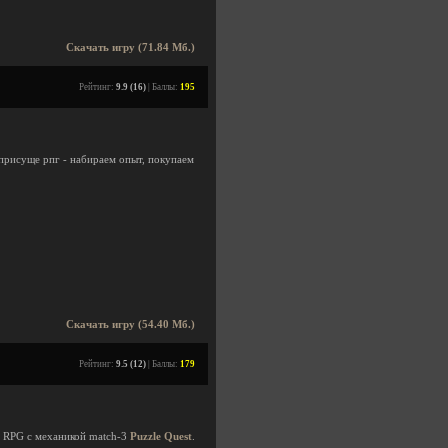
Скачать игру (71.84 Мб.)
Рейтинг:
9.9 (16)
| Баллы:
195
присуще рпг - набираем опыт, покупаем
Скачать игру (54.40 Мб.)
Рейтинг:
9.5 (12)
| Баллы:
179
 RPG с механикой match-3
Рuzzle Quest
.