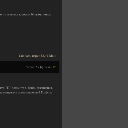
, готовьтесь к новым битвам, новым
Скачать игру (22.40 Мб.)
Рейтинг:
9.7 (7)
| Баллы:
67
ктр РПГ элементов. Вещи, заклинания,
 зрелищные и захватывающие! Графика