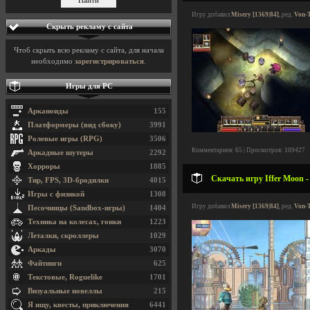
Игру добавил
Misery [1369|84]
, ред.
Von-T
Скрыть рекламу с сайта
Чтоб скрыть всю рекламу с сайта, для начала
необходимо
зарегистрироваться
.
Игры для PC
Арканоиды
155
Платформеры (вид сбоку)
3991
Ролевые игры (RPG)
3506
Комментариев: 65 | Просмотров: 109427
Аркадные шутеры
2292
Хорроры
1885
Скачать игру Iffer Moon 
Тир, FPS, 3D-бродилки
4015
Игры с физикой
1308
Игру добавил
Misery [1369|84]
, ред.
Von-T
Песочницы (Sandbox-игры)
1404
Техника на колесах, гонки
1223
Леталки, скроллеры
1029
Аркады
3070
Файтинги
625
Текстовые, Roguelike
1701
Визуальные новеллы
215
Я ищу, квесты, приключения
6441