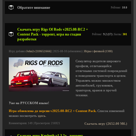
Обратите внимание
Рейтинг:
10.0
Скачать игру Rigs Of Rods v2025.08-RC2 +
Content Pack - торрент, игра на стадии
Рейтинг:
9.2 (17)
| Баллы:
301
разработки
Игру добавил
John2s [11865|1666]
| 2025-08-10 (обновлено) |
Игры с физикой (1308)
Симулятор водителя широкого
профиля, отличающийся
отличными системой повреждений
и поведением транспорта в целом.
Управлять можно множеством
автомобилей, грузовиков,
тракторов, кранов и прочей
техники.
Уже на РУССКОМ языке!
Игра обновлена до версии v2025.08-RC2 + Content Pack.
Список изменений
можно посмотреть
здесь
.
Комментариев: 149 | Просмотров: 216921
Скачать игру (2652.00 Мб.)
Скачать игру Keplerth v1.3.2a - торрент,