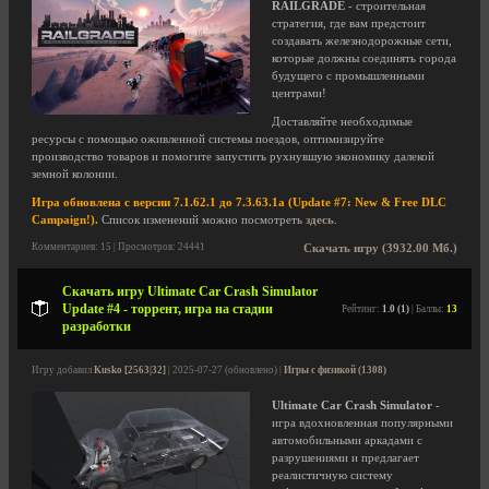
RAILGRADE
- строительная
стратегия, где вам предстоит
создавать железнодорожные сети,
которые должны соединять города
будущего с промышленными
центрами!
Доставляйте необходимые
ресурсы с помощью оживленной системы поездов, оптимизируйте
производство товаров и помогите запустить рухнувшую экономику далекой
земной колонии.
Игра обновлена с версии 7.1.62.1 до 7.3.63.1a (Update #7: New & Free DLC
Campaign!).
Список изменений можно посмотреть
здесь
.
Комментариев: 15 | Просмотров: 24441
Скачать игру (3932.00 Мб.)
Скачать игру Ultimate Car Crash Simulator
Update #4 - торрент, игра на стадии
Рейтинг:
1.0 (1)
| Баллы:
13
разработки
Игру добавил
Kusko [2563|32]
| 2025-07-27 (обновлено) |
Игры с физикой (1308)
Ultimate Car Crash Simulator
-
игра вдохновленная популярными
автомобильными аркадами с
разрушениями и предлагает
реалистичную систему