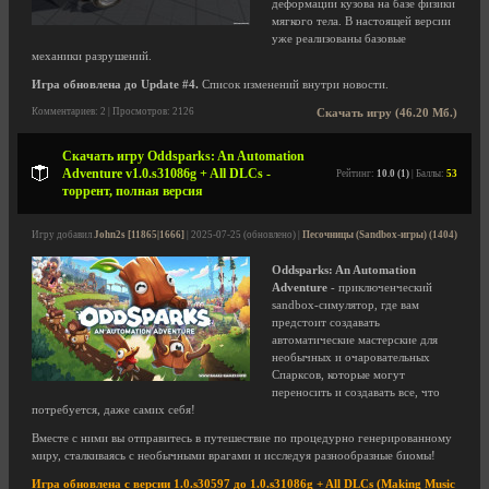
деформации кузова на базе физики
мягкого тела. В настоящей версии
уже реализованы базовые
механики разрушений.
Игра обновлена до Update #4.
Список изменений внутри новости.
Комментариев: 2 | Просмотров: 2126
Скачать игру (46.20 Мб.)
Скачать игру Oddsparks: An Automation
Adventure v1.0.s31086g + All DLCs -
Рейтинг:
10.0 (1)
| Баллы:
53
торрент, полная версия
Игру добавил
John2s [11865|1666]
| 2025-07-25 (обновлено) |
Песочницы (Sandbox-игры) (1404)
Oddsparks: An Automation
Adventure
- приключенческий
sandbox-симулятор, где вам
предстоит создавать
автоматические мастерские для
необычных и очаровательных
Спарксов, которые могут
переносить и создавать все, что
потребуется, даже самих себя!
Вместе с ними вы отправитесь в путешествие по процедурно генерированному
миру, сталкиваясь с необычными врагами и исследуя разнообразные биомы!
Игра обновлена с версии 1.0.s30597 до 1.0.s31086g + All DLCs (Making Music