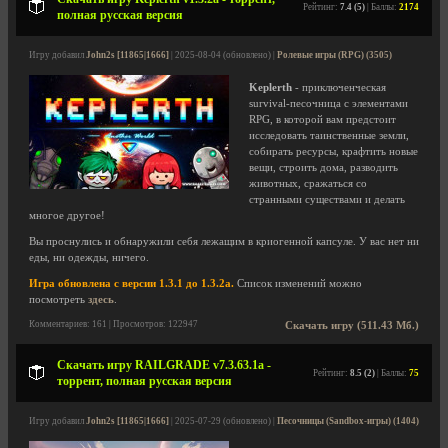
Рейтинг:
7.4 (5)
| Баллы:
2174
полная русская версия
Игру добавил
John2s [11865|1666]
| 2025-08-04 (обновлено) |
Ролевые игры (RPG) (3505)
Keplerth
- приключенческая
survival-песочница с элементами
RPG, в которой вам предстоит
исследовать таинственные земли,
собирать ресурсы, крафтить новые
вещи, строить дома, разводить
животных, сражаться со
странными существами и делать
многое другое!
Вы проснулись и обнаружили себя лежащим в криогенной капсуле. У вас нет ни
еды, ни одежды, ничего.
Игра обновлена с версии 1.3.1 до 1.3.2a.
Список изменений можно
посмотреть
здесь
.
Комментариев: 161 | Просмотров: 122947
Скачать игру (511.43 Мб.)
Скачать игру RAILGRADE v7.3.63.1a -
Рейтинг:
8.5 (2)
| Баллы:
75
торрент, полная русская версия
Игру добавил
John2s [11865|1666]
| 2025-07-29 (обновлено) |
Песочницы (Sandbox-игры) (1404)