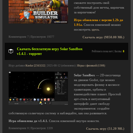
сможете построить свой
собственный дом мечты, кирпичик
за кирпичиком!
Игра обновлена с версии 1.2b до
1.91a.
Список изменений можно
посмотреть
здесь
.
Комментариев: 7 | Просмотров: 19377
Скачать игру (9850.00 Мб.)
Скачать бесплатную игру Solar Sandbox
Рейтинга пока нет | Баллы:
8
v1.4.1 - торрент
Игру добавил
Kusko [2563|32]
| 2025-08-12 (обновлено) |
Игры с физикой (1308)
Solar Sandbox
— 2D‑песочница
на движке Godot, где можно
моделировать физику в космосе:
гравитацию, орбиты и
взаимодействие планет. Простой
арт‑стиль и интуитивный
интерфейс дают свободу
экспериментов: создайте
собственную солнечную систему и наблюдайте, как она развивается.
Игра обновлена до v1.4.1.
Список изменений внутри новости.
Комментариев: 0 | Просмотров: 1339
Скачать игру (51.20 Мб.)