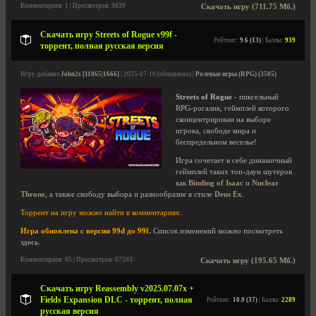
Комментариев: 1 | Просмотров: 9839
Скачать игру (711.75 Мб.)
Скачать игру Streets of Rogue v99f -
Рейтинг:
9.6 (13)
| Баллы:
939
торрент, полная русская версия
Игру добавил
John2s [11865|1666]
| 2025-07-10 (обновлено) |
Ролевые игры (RPG) (3505)
Streets of Rogue
- пиксельный
RPG-рогалик, геймплей которого
сконцентрирован на выборе
игрока, свободе мира и
беспредельном веселье!
Игра сочетает в себе динамичный
геймплей таких топ-даун шутеров
как
Binding of Isaac
и
Nuclear
Throne
, а также свободу выбора и разнообразие в стиле
Deus Ex
.
Торрент на игру можно найти в комментариях.
Игра обновлена с версии 99d до 99f.
Список изменений можно посмотреть
здесь
.
Комментариев: 85 | Просмотров: 67593
Скачать игру (195.65 Мб.)
Скачать игру Reassembly v2025.07.07x +
Fields Expansion DLC - торрент, полная
Рейтинг:
10.0 (37)
| Баллы:
2289
русская версия