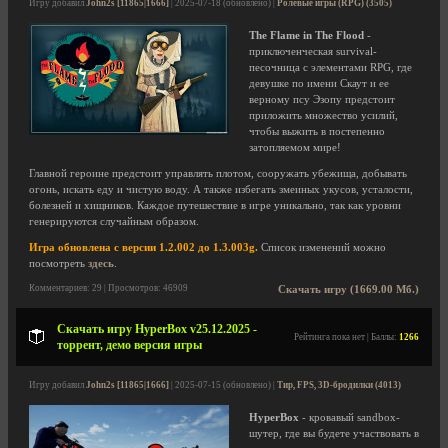
Игру добавил
John2s [11865|1666]
| 2025-07-18 (обновлено) |
Ролевые игры (RPG) (3505)
The Flame in The Flood
-
приключенческая survival-
песочница с элементами RPG, где
девушке по имени Скаут и ее
верному псу Эзопу предстоит
приложить множество усилий,
чтобы выжить в постепенно
затопляемом мире!
Главной героине предстоит управлять плотом, сооружать убежища, добывать
огонь, искать еду и чистую воду. А также избегать змеиных укусов, усталости,
болезней и хищников. Каждое путешествие в игре уникально, так как уровни
генерируются случайным образом.
Игра обновлена с версии 1.2.002 до 1.3.003g.
Список изменений можно
посмотреть
здесь
.
Комментариев: 29 | Просмотров: 46909
Скачать игру (1669.00 Мб.)
Скачать игру HyperBox v25.12.2025 -
Рейтинга пока нет | Баллы:
1266
торрент, демо версия игры
Игру добавил
John2s [11865|1666]
| 2025-07-15 (обновлено) |
Тир, FPS, 3D-бродилки (4013)
HyperBox
- кровавый sandbox-
шутер, где вы будете участвовать в