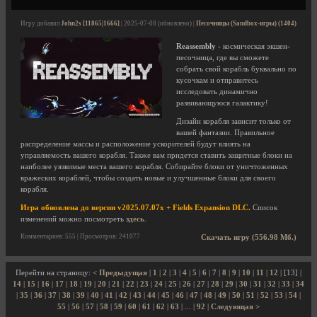
Игру добавил
John2s [11865|1666]
| 2025-07-08 (обновлено) |
Песочницы (Sandbox-игры) (1404)
Reassembly
- космическая экшен-
песочница, где вы сможете
собрать свой корабль буквально по
кусочкам и отправитесь
исследовать динамично
развивающуюся галактику!
Дизайн корабля зависит только от
вашей фантазии. Правильное
распределение массы и расположение ускорителей будут влиять на
управляемость вашего корабля. Также вам придется ставить защитные блоки на
наиболее уязвимые места вашего корабля. Собирайте блоки от уничтоженных
вражеских кораблей, чтобы создать новые и улучшенные блоки для своего
корабля.
Игра обновлена до версии v2025.07.07x + Fields Expansion DLC.
Список
изменений можно посмотреть
здесь
.
Комментариев: 555 | Просмотров: 241077
Скачать игру (556.98 Мб.)
Перейти на страницу:
< Предыдущая
|
1
|
2
|
3
|
4
|
5
|
6
|
7
|
8
|
9
|
10
|
11
|
12
| [13] |
14
|
15
|
16
|
17
|
18
|
19
|
20
|
21
|
22
|
23
|
24
|
25
|
26
|
27
|
28
|
29
|
30
|
31
|
32
|
33
|
34
|
35
|
36
|
37
|
38
|
39
|
40
|
41
|
42
|
43
|
44
|
45
|
46
|
47
|
48
|
49
|
50
|
51
|
52
|
53
|
54
|
55
|
56
|
57
|
58
|
59
|
60
|
61
|
62
|
63
| ... |
92
|
Следующая >