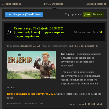
Левый сайдбар
FAQ / Общение
Пра
Песочницы (Sandbox-игры)
Наш Telegram @SmallGamez
Сортировка по
Дате
Баллам
Скачать игру The Enjenir v16.08.2025
[Steam Early Access] - торрент, игра на
Рейтинга пока нет | Баллы:
35
стадии разработки
Игру добавил
John2s [11865|1666]
| 2025-08-16 (обновлено) |
Тир, FPS, 3D-бродилки (4013)
The Enjenir
- физический sandbox-
симулятор, где вы играете за
неуклюжего средневекового
инженера!
Игра сочетает в себе режим
строительства без сетки и веселое
ragdoll-управление от третьего
лица, полностью основанное на
физике.
Игра обновлена до версии v16.08.2025.
Список изменений можно посмотреть
здесь
.
Комментариев: 2 | Просмотров: 12691
Скачать игру (3481.00 Мб.)