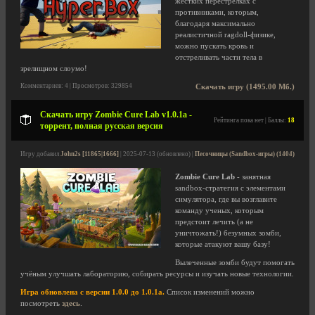
жестких перестрелках с
противниками, которым,
благодаря максимально
реалистичной ragdoll-физике,
можно пускать кровь и
отстреливать части тела в
зрелищном слоумо!
Комментариев: 4 | Просмотров: 329854
Скачать игру (1495.00 Мб.)
Скачать игру Zombie Cure Lab v1.0.1a -
Рейтинга пока нет | Баллы:
18
торрент, полная русская версия
Игру добавил
John2s [11865|1666]
| 2025-07-13 (обновлено) |
Песочницы (Sandbox-игры) (1404)
Zombie Cure Lab
- занятная
sandbox-стратегия с элементами
симулятора, где вы возглавите
команду ученых, которым
предстоит лечить (а не
уничтожать!) безумных зомби,
которые атакуют вашу базу!
Вылеченные зомби будут помогать
учёным улучшать лабораторию, собирать ресурсы и изучать новые технологии.
Игра обновлена с версии 1.0.0 до 1.0.1a.
Список изменений можно
посмотреть
здесь
.