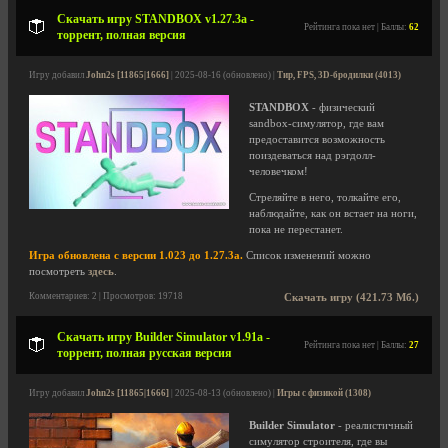
Скачать игру STANDBOX v1.27.3a -
Рейтинга пока нет | Баллы:
62
торрент, полная версия
Игру добавил
John2s [11865|1666]
| 2025-08-16 (обновлено) |
Тир, FPS, 3D-бродилки (4013)
STANDBOX
- физический
sandbox-симулятор, где вам
предоставится возможность
поиздеваться над рэгдолл-
человечком!
Стреляйте в него, толкайте его,
наблюдайте, как он встает на ноги,
пока не перестанет.
Игра обновлена с версии 1.023 до 1.27.3a.
Список изменений можно
посмотреть
здесь
.
Комментариев: 2 | Просмотров: 19718
Скачать игру (421.73 Мб.)
Скачать игру Builder Simulator v1.91a -
Рейтинга пока нет | Баллы:
27
торрент, полная русская версия
Игру добавил
John2s [11865|1666]
| 2025-08-13 (обновлено) |
Игры с физикой (1308)
Builder Simulator
- реалистичный
симулятор строителя, где вы