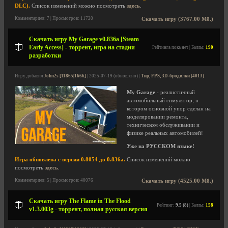
DLC).
Список изменений можно посмотреть
здесь
.
Комментариев: 7 | Просмотров: 11720
Скачать игру (3767.00 Мб.)
Скачать игру My Garage v0.836a [Steam
Early Access] - торрент, игра на стадии
Рейтинга пока нет | Баллы:
190
разработки
Игру добавил
John2s [11865|1666]
| 2025-07-19 (обновлено) |
Тир, FPS, 3D-бродилки (4013)
My Garage
- реалистичный
автомобильный симулятор, в
котором основной упор сделан на
моделировании ремонта,
техническом обслуживании и
физике реальных автомобилей!
Уже на РУССКОМ языке!
Игра обновлена с версии 0.8054 до 0.836a.
Список изменений можно
посмотреть
здесь
.
Комментариев: 5 | Просмотров: 40076
Скачать игру (4525.00 Мб.)
Скачать игру The Flame in The Flood
Рейтинг:
9.5 (8)
| Баллы:
158
v1.3.003g - торрент, полная русская версия