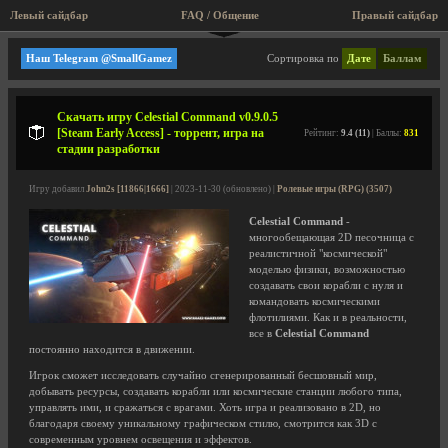
Левый сайдбар
FAQ / Общение
Правый сайдбар
Игры с физикой
Наш Telegram @SmallGamez
Сортировка по
Дате
Баллам
Скачать игру Celestial Command v0.9.0.5
[Steam Early Access] - торрент, игра на
Рейтинг:
9.4 (11)
| Баллы:
831
стадии разработки
Игру добавил
John2s [11866|1666]
| 2023-11-30 (обновлено) |
Ролевые игры (RPG) (3507)
Celestial Command
-
многообещающая 2D песочница с
реалистичной "космической"
моделью физики, возможностью
создавать свои корабли с нуля и
командовать космическими
флотилиями. Как и в реальности,
все в
Celestial Command
постоянно находится в движении.
Игрок сможет исследовать случайно сгенерированный бесшовный мир,
добывать ресурсы, создавать корабли или космические станции любого типа,
управлять ими, и сражаться с врагами. Хоть игра и реализовано в 2D, но
благодаря своему уникальному графическом стилю, смотрится как 3D с
современным уровнем освещения и эффектов.