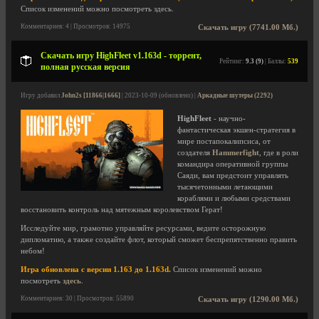
Список изменений можно посмотреть здесь.
Комментариев: 4 | Просмотров: 14975
Скачать игру (7741.00 Мб.)
Скачать игру HighFleet v1.163d - торрент,
Рейтинг:
9.3 (9)
| Баллы:
539
полная русская версия
Игру добавил
John2s [11866|1666]
| 2023-10-09 (обновлено) |
Аркадные шутеры (2292)
HighFleet
- научно-
фантастическая экшен-стратегия в
мире постапокалипсиса, от
создателя
Hammerfight
, где в роли
командира оперативной группы
Саяди, вам предстоит управлять
тысячетонными летающими
кораблями и любыми средствами
восстановить контроль над мятежным королевством Герат!
Исследуйте мир, грамотно управляйте ресурсами, ведите осторожную
дипломатию, а также создайте флот, который сможет беспрепятственно править
небом!
Игра обновлена с версии 1.163 до 1.163d.
Список изменений можно
посмотреть
здесь
.
Комментариев: 30 | Просмотров: 55890
Скачать игру (1290.00 Мб.)