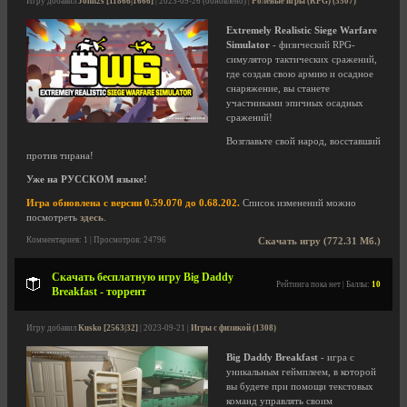
Игру добавил
John2s [11866|1666]
| 2023-09-26 (обновлено) |
Ролевые игры (RPG) (3507)
Extremely Realistic Siege Warfare
Simulator
- физический RPG-
симулятор тактических сражений,
где создав свою армию и осадное
снаряжение, вы станете
участниками эпичных осадных
сражений!
Возглавьте свой народ, восставший
против тирана!
Уже на РУССКОМ языке!
Игра обновлена с версии 0.59.070 до 0.68.202.
Список изменений можно
посмотреть
здесь
.
Комментариев: 1 | Просмотров: 24796
Скачать игру (772.31 Мб.)
Скачать бесплатную игру Big Daddy
Рейтинга пока нет | Баллы:
10
Breakfast - торрент
Игру добавил
Kusko [2563|32]
| 2023-09-21 |
Игры с физикой (1308)
Big Daddy Breakfast
- игра с
уникальным геймплеем, в которой
вы будете при помощи текстовых
команд управлять своим