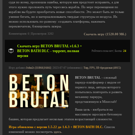
судя по всему, произошла ошибка, которую вам предстоит исправить, а для
этого нужно проложить путь через весь корабль. По мере перемещения по
кораблю вы будете приобретать новые способности. Это может быть не только
умение бегать, но и материализовывать твердые структуры из воздуха. Их
можно использовать по-разному: создавать платформы, нажимать
переключатели, блокировать лазеры.
Комментариев: 0 | Просмотров: 3202
Скачать игру (1520.00 Мб.)
Скачать игру BETON BRUTAL v1.6.3 +
BETON BATH DLC - торрент, полная
Рейтинга пока нет | Баллы:
24
версия
Игру добавил
John2s [11866|1666]
| 2023-07-07 (обновлено) |
Тир, FPS, 3D-бродилки (4015)
BETON BRUTAL
- сложный
паркур-платформер с видом от
первого лица, авторы которого
попытались повторить и развить
механику паркура,
представленную в Minecraft!
Ваша цель - взобраться на
массивную заросшую бетонную
башню, которая предлагает несколько этапов возрастающей сложности.
Игра обновлена с версии 1.5.22 до 1.6.3 + BETON BATH DLC.
Список
изменений можно посмотреть
здесь
.