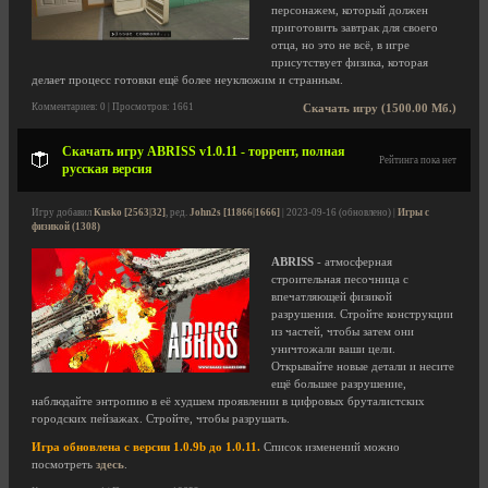
персонажем, который должен
приготовить завтрак для своего
отца, но это не всё, в игре
присутствует физика, которая
делает процесс готовки ещё более неуклюжим и странным.
Комментариев: 0 | Просмотров: 1661
Скачать игру (1500.00 Мб.)
Скачать игру ABRISS v1.0.11 - торрент, полная
Рейтинга пока нет
русская версия
Игру добавил
Kusko [2563|32]
, ред.
John2s [11866|1666]
| 2023-09-16 (обновлено) |
Игры с
физикой (1308)
ABRISS
- атмосферная
строительная песочница с
впечатляющей физикой
разрушения. Стройте конструкции
из частей, чтобы затем они
уничтожали ваши цели.
Открывайте новые детали и несите
ещё большее разрушение,
наблюдайте энтропию в её худшем проявлении в цифровых бруталистских
городских пейзажах. Стройте, чтобы разрушать.
Игра обновлена с версии 1.0.9b до 1.0.11.
Список изменений можно
посмотреть
здесь
.