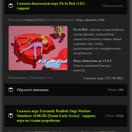
Скачать бесплатную игру Fit In Bed v1.0.2 -
Рейтинга пока нет
торрент
Игру добавил
Kusko [2563|32]
| 2023-10-09 (обновлено) |
Игры с физикой (1308)
Fit in Bed
- веселая головоломка на
основе физики, в которой вы
пытаетесь уложить спящих людей
в кровати так, чтобы
удовлетворить их специфические
потребности.
Игра обновлена до v1.0.2.
Список изменений внутри
новости.
Комментариев: 0 | Просмотров: 2124
Скачать игру (317.40 Мб.)
Обратите внимание
Рейтинг:
10.0
Скачать игру Extremely Realistic Siege Warfare
Simulator v0.68.202 [Steam Early Access] - торрент,
Рейтинг:
3.0 (1)
игра на стадии разработки