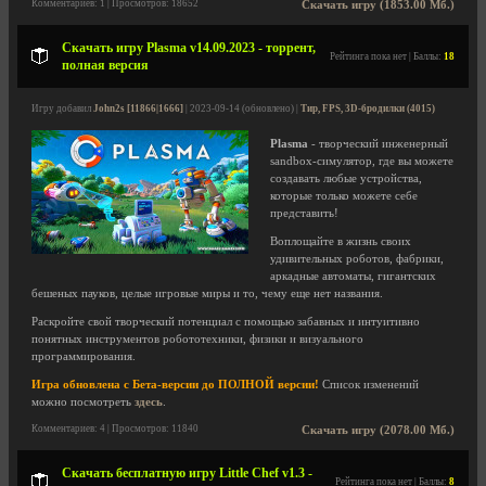
Комментариев: 1 | Просмотров: 18652
Скачать игру (1853.00 Мб.)
Скачать игру Plasma v14.09.2023 - торрент,
Рейтинга пока нет | Баллы:
18
полная версия
Игру добавил
John2s [11866|1666]
| 2023-09-14 (обновлено) |
Тир, FPS, 3D-бродилки (4015)
Plasma
- творческий инженерный
sandbox-симулятор, где вы можете
создавать любые устройства,
которые только можете себе
представить!
Воплощайте в жизнь своих
удивительных роботов, фабрики,
аркадные автоматы, гигантских
бешеных пауков, целые игровые миры и то, чему еще нет названия.
Раскройте свой творческий потенциал с помощью забавных и интуитивно
понятных инструментов робототехники, физики и визуального
программирования.
Игра обновлена с Бета-версии до ПОЛНОЙ версии!
Список изменений
можно посмотреть
здесь
.
Комментариев: 4 | Просмотров: 11840
Скачать игру (2078.00 Мб.)
Скачать бесплатную игру Little Chef v1.3 -
Рейтинга пока нет | Баллы:
8