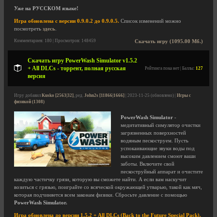
Уже на РУССКОМ языке!
Игра обновлена с версии 0.9.0.2 до 0.9.0.5.
Список изменений можно
посмотреть
здесь
.
Комментариев: 180 | Просмотров: 148459
Скачать игру (1095.00 Мб.)
Скачать игру PowerWash Simulator v1.5.2
+ All DLCs - торрент, полная русская
Рейтинга пока нет | Баллы:
127
версия
Игру добавил
Kusko [2563|32]
, ред.
John2s [11866|1666]
| 2023-11-25 (обновлено) |
Игры с
физикой (1308)
PowerWash Simulator
-
медитативный симулятор очистки
загрязненных поверхностей
водяным пескоструем. Пусть
успокаивающие звуки воды под
высоким давлением смоют ваши
заботы. Включите свой
пескоструйный аппарат и очистите
каждую частичку грязи, которую вы сможете найти. А если вам наскучит
возиться с грязью, поиграйте со всяческой окружающей утварью, такой как мяч,
которая подчиняется всем законам физики. Сбросьте давление с помощью
PowerWash Simulator.
Игра обновлена до версии 1.5.2 + All DLCs (Back to the Future Special Pack).