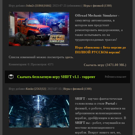
Игру добавил
John2s [11866|1666]
| 2023-07-25 (обновлено) |
Игры с физикой (1308)
Offroad Mechanic Simulator
-
симулятор автомеханика, в
котором вам предстоит
ремонтировать внедорожники, а
также испытывать их на
труднопроходимых трассах!
Игра обновлена с Бета-версии до
ПОЛНОЙ РУССКОй версии!
Список изменений можно посмотреть
здесь
.
Комментариев: 0 | Просмотров: 4371
Скачать игру (3471.00 Мб.)
Скачать бесплатную игру SHIFT v1.1 - торрент
Рейтинга пока нет
Игру добавил
Kusko [2563|32]
| 2023-07-15 |
Игры с физикой (1308)
SHIFT
- научно-фантастическая
головоломка в стиле
Portal
с
физикой, о роботе, очнувшемся на
заброшенном колонизационном
корабле, дрейфующем в космосе. В
SHIFT
вы - робот, очнувшийся на
мостике колонизационного
корабля. Вокруг никого нет, но,