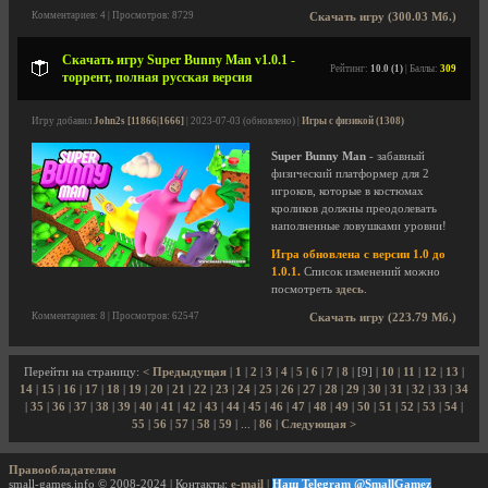
Комментариев: 4 | Просмотров: 8729
Скачать игру (300.03 Мб.)
Скачать игру Super Bunny Man v1.0.1 -
Рейтинг:
10.0 (1)
| Баллы:
309
торрент, полная русская версия
Игру добавил
John2s [11866|1666]
| 2023-07-03 (обновлено) |
Игры с физикой (1308)
Super Bunny Man
- забавный
физический платформер для 2
игроков, которые в костюмах
кроликов должны преодолевать
наполненные ловушками уровни!
Игра обновлена с версии 1.0 до
1.0.1.
Список изменений можно
посмотреть
здесь
.
Комментариев: 8 | Просмотров: 62547
Скачать игру (223.79 Мб.)
Перейти на страницу:
< Предыдущая
|
1
|
2
|
3
|
4
|
5
|
6
|
7
|
8
| [9] |
10
|
11
|
12
|
13
|
14
|
15
|
16
|
17
|
18
|
19
|
20
|
21
|
22
|
23
|
24
|
25
|
26
|
27
|
28
|
29
|
30
|
31
|
32
|
33
|
34
|
35
|
36
|
37
|
38
|
39
|
40
|
41
|
42
|
43
|
44
|
45
|
46
|
47
|
48
|
49
|
50
|
51
|
52
|
53
|
54
|
55
|
56
|
57
|
58
|
59
| ... |
86
|
Следующая >
Правообладателям
small-games.info © 2008-2024 | Контакты:
e-mail
|
Наш Telegram @SmallGamez