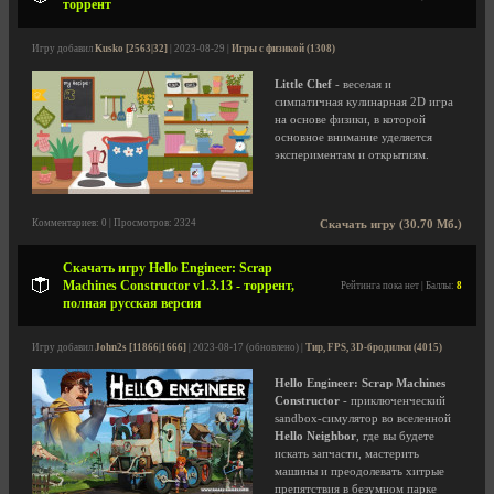
торрент
Игру добавил
Kusko [2563|32]
| 2023-08-29 |
Игры с физикой (1308)
Little Chef
- веселая и
симпатичная кулинарная 2D игра
на основе физики, в которой
основное внимание уделяется
экспериментам и открытиям.
Комментариев: 0 | Просмотров: 2324
Скачать игру (30.70 Мб.)
Скачать игру Hello Engineer: Scrap
Machines Constructor v1.3.13 - торрент,
Рейтинга пока нет | Баллы:
8
полная русская версия
Игру добавил
John2s [11866|1666]
| 2023-08-17 (обновлено) |
Тир, FPS, 3D-бродилки (4015)
Hello Engineer: Scrap Machines
Constructor
- приключенческий
sandbox-симулятор во вселенной
Hello Neighbor
, где вы будете
искать запчасти, мастерить
машины и преодолевать хитрые
препятствия в безумном парке