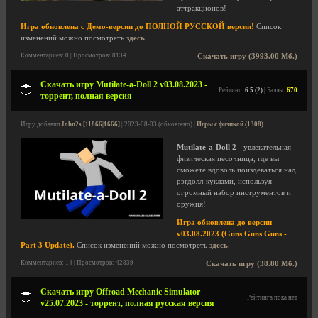
аттракционов!
Игра обновлена с Демо-версии до ПОЛНОЙ РУССКОЙ версии!
Список
изменений можно посмотреть
здесь
.
Комментариев: 0 | Просмотров: 8134
Скачать игру (3993.00 Мб.)
Скачать игру Mutilate-a-Doll 2 v03.08.2023 -
Рейтинг:
6.5 (2)
| Баллы:
670
торрент, полная версия
Игру добавил
John2s [11866|1666]
| 2023-08-03 (обновлено) |
Игры с физикой (1308)
Mutilate-a-Doll 2
- увлекательная
физическая песочница, где вы
сможете вдоволь поиздеваться над
рэгдолл-куклами, используя
огромный набор инструментов и
оружия!
Игра обновлена до версии
v03.08.2023 (Guns Guns Guns -
Part 3 Update).
Список изменений можно посмотреть
здесь
.
Комментариев: 14 | Просмотров: 42839
Скачать игру (38.80 Мб.)
Скачать игру Offroad Mechanic Simulator
Рейтинга пока нет
v25.07.2023 - торрент, полная русская версия