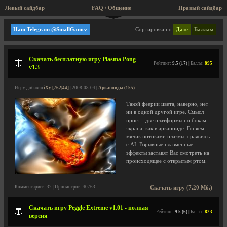
Левый сайдбар
FAQ / Общение
Правый сайдбар
Игры с физикой
Наш Telegram @SmallGamez
Сортировка по
Дате
Баллам
Скачать бесплатную игру Plasma Pong
Рейтинг:
9.5 (17)
| Баллы:
895
v1.3
Игру добавил
iXy [762|44]
| 2008-08-04 |
Арканоиды (155)
Такой феерии цвета, наверно, нет
ни в одной другой игре. Смысл
прост - две платформы по бокам
экрана, как в арканоиде. Гоняем
мячик потоками плазмы, сражаясь
с AI. Взрывные плазменные
эффекты заставят Вас смотреть на
происходящее с открытым ртом.
Комментариев: 32 | Просмотров: 40763
Скачать игру (7.20 Мб.)
Скачать игру Peggle Extreme v1.01 - полная
Рейтинг:
9.5 (6)
| Баллы:
823
версия