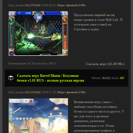
Игру добавил
iXy [762|44]
| 2008-08-02 |
Игры с физикой (1308)
Продолжение
первой части
,
новые уровни в стиле Half-Life. В
остальном смысл такой же.
Стреляем и ждём.
Комментариев: 10 | Просмотров: 28873
Скачать игру (12.30 Мб.)
Скачать игру Barrel Mania / Безумные
Рейтинг:
8.6 (5)
| Баллы:
367
бочки v1.01 RUS - полная русская версия
Игру добавил
iXy [762|44]
| 2008-07-29 |
Игры с физикой (1308)
Великолепная игра, смысл -
любыми способами доставить
бочки из одного места в другое. У
вас для этого в арсенале
динамиты, различные
силоимитаторы и т.п. Очень
детализированная графика и