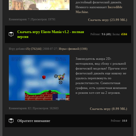
достойный физический движёк.
Немного напоминает
Incredible
Machine
.
Комментариев: 7 | Просмотров: 19791
Скачать игру (23.99 Мб.)
Скачать игру Elasto Mania v1.2 - полная
Рейтинг:
9.6 (40)
| Баллы:
4584
версия
Игру добавил
iXy [762|44]
| 2008-07-27 |
Игры с физикой (1308)
Законодатель жанра 2D-
мотоциклов, вид сбоку с реальной
физической моделью! Причем этот
физический движёк еще никому не
удалось переплюнуть по
реалестичности. Симпотичная
графика, есть одиночная компания
и режим хот-сит на 2 игроков.
Комментариев: 82 | Просмотров: 162603
Скачать игру (0.99 Мб.)
Обратите внимание
Рейтинг:
10.0