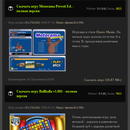
Скачать игру Motorama Preved Ed. -
Рейтинг:
9.1 (14)
| Баллы:
2822
полная версия
Игру добавил
iXy [762|44]
| 2008-07-14 |
Игры с физикой (1308)
Игрушка в стиле
Elasto Mania
. На
мопеде надо доехать из точки А в
точку В, преодолевая различные
ямы и горы.
Комментариев: 26 | Просмотров: 83395
Скачать игру (10.87 Мб.)
Скачать игру Ballhalla v1.001 - полная
Рейтинг:
9.3 (9)
| Баллы:
7015
версия
Игру добавил
iXy [762|44]
| 2008-05-25 |
Игры с физикой (1308)
Очень оригинальная игра, цель
которой - держать в равновесии
большой куб с шарами различной