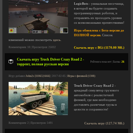
LogicBots
- уникальная песочница,
в которой вы будете создавать
программируемых роботов, и
отправлять их проходить уровни
со всевозможными препятствиями!
Игра обновлена с Бета-версии до
ПОЛНОЙ версии.
Список
изменений можно посмотреть
здесь
.
Комментариев: 10 | Просмотров: 25032
Скачать игру с BGi (1170.00 Мб.)
Скачать игру Truck Driver Crazy Road 2 -
Рейтинга пока нет | Баллы:
26
торрент, полная русская версия
Игру добавил
John2s [11865|1666]
| 2017-02-05 |
Игры с физикой (1308)
Truck Driver Crazy Road 2
-
аркадный симулятор грузового
автомобиля с реалистичной
физикой, где вам необходимо
доставлять различные грузы в
целости и сохранности!
Комментариев: 2 | Просмотров: 5491
Скачать игру (127.74 Мб.)