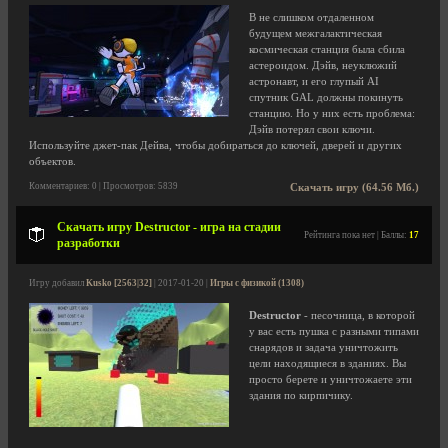
В не слишком отдаленном
будущем межгалактическая
космическая станция была сбила
астероидом. Дэйв, неуклюжий
астронавт, и его глупый AI
спутник GAL должны покинуть
станцию. Но у них есть проблема:
Дэйв потерял свои ключи.
Используйте джет-пак Дейва, чтобы добираться до ключей, дверей и других
объектов.
Комментариев: 0 | Просмотров: 5839
Скачать игру (64.56 Мб.)
Скачать игру Destructor - игра на стадии
Рейтинга пока нет | Баллы:
17
разработки
Игру добавил
Kusko [2563|32]
| 2017-01-20 |
Игры с физикой (1308)
Destructor
- песочница, в которой
у вас есть пушка с разными типами
снарядов и задача уничтожить
цели находящиеся в зданиях. Вы
просто берете и уничтожаете эти
здания по кирпичику.