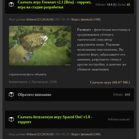
Скачать игру Forneart v2.1 [Beta] - торрент,
Рейтинг:
10.0 (1)
| Баллы:
43
игра на стадии разработки
Игру добавил
Defuser222 [3626|10]
| 2017-01-29 |
Игры с физикой (1308)
Forneart
- физическая песочница в
средневековом сеттинге,
тактический симулятор
разрушения замка. Управляя
несколькими персонажами, Вы
атакуете форт, забрасываете его
камнями, разрушаете стены и
другие постройки, и конечно же
убиваете защитников
стратегического объекта.
Комментариев: 2 | Просмотров: 12648
Скачать игру (66.67 Мб.)
Обратите внимание
Рейтинг:
10.0
Скачать бесплатную игру Spaced Out! v1.0 -
Рейтинга пока нет
торрент
Игру добавил
Defuser222 [3626|10]
| 2017-01-23 |
Игры с физикой (1308)