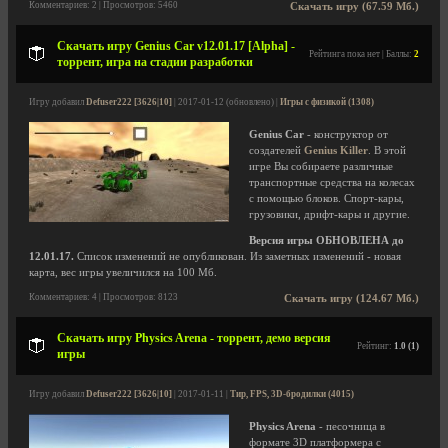
Комментариев: 2 | Просмотров: 5460
Скачать игру (67.59 Мб.)
Скачать игру Genius Car v12.01.17 [Alpha] -
Рейтинга пока нет | Баллы:
2
торрент, игра на стадии разработки
Игру добавил
Defuser222 [3626|10]
| 2017-01-12 (обновлено) |
Игры с физикой (1308)
Genius Car
- конструктор от
создателей
Genius Killer
. В этой
игре Вы собираете различные
транспортные средства на колесах
с помощью блоков. Спорт-кары,
грузовики, дрифт-кары и другие.
Версия игры ОБНОВЛЕНА до
12.01.17.
Список изменений не опубликован. Из заметных изменений - новая
карта, вес игры увеличился на 100 Мб.
Комментариев: 4 | Просмотров: 8123
Скачать игру (124.67 Мб.)
Скачать игру Physics Arena - торрент, демо версия
Рейтинг:
1.0 (1)
игры
Игру добавил
Defuser222 [3626|10]
| 2017-01-11 |
Тир, FPS, 3D-бродилки (4015)
Physics Arena
- песочница в
формате 3D платформера с