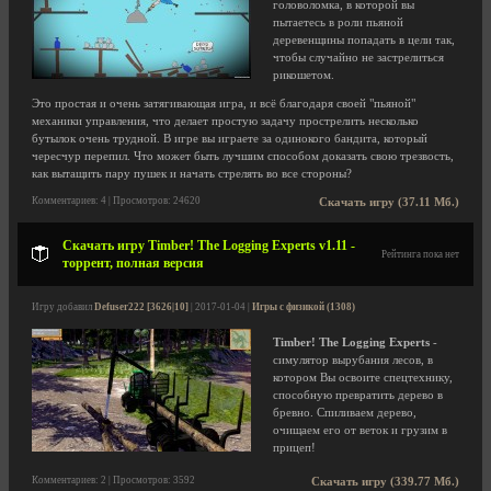
головоломка, в которой вы
пытаетесь в роли пьяной
деревенщины попадать в цели так,
чтобы случайно не застрелиться
рикошетом.
Это простая и очень затягивающая игра, и всё благодаря своей "пьяной"
механики управления, что делает простую задачу прострелить несколько
бутылок очень трудной. В игре вы играете за одинокого бандита, который
чересчур перепил. Что может быть лучшим способом доказать свою трезвость,
как вытащить пару пушек и начать стрелять во все стороны?
Комментариев: 4 | Просмотров: 24620
Скачать игру (37.11 Мб.)
Скачать игру Timber! The Logging Experts v1.11 -
Рейтинга пока нет
торрент, полная версия
Игру добавил
Defuser222 [3626|10]
| 2017-01-04 |
Игры с физикой (1308)
Timber! The Logging Experts
-
симулятор вырубания лесов, в
котором Вы освоите спецтехнику,
способную превратить дерево в
бревно. Спиливаем дерево,
очищаем его от веток и грузим в
прицеп!
Комментариев: 2 | Просмотров: 3592
Скачать игру (339.77 Мб.)