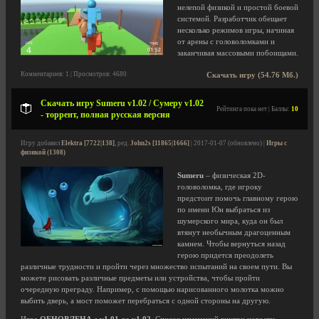
нелепой физикой и простой боевой
системой. Разработчик обещает
несколько режимов игры, начиная
от арены с головоломками и
заканчивая массовыми побоищами.
Комментариев: 1 | Просмотров: 4680
Скачать игру (54.76 Мб.)
Скачать игру Sumeru v1.02 / Сумеру v1.02
Рейтинга пока нет | Баллы:
10
- торрент, полная русская версия
Игру добавил
Elektra [7722|138]
, ред.
John2s [11865|1666]
| 2017-01-07 (обновлено) |
Игры с
физикой (1308)
Sumeru
– физическая 2D-
головоломка, где игроку
предстоит помочь главному герою
по имени Юн выбраться из
шумерского мира, куда он был
втянут необычным драгоценным
камнем. Чтобы вернуться назад
герою придется преодолеть
различные трудности и пройти через множество испытаний на своем пути. Вы
можете рисовать различные предметы или устройства, чтобы пройти
очередную преграду. Например, с помощью нарисованного молотка можно
выбить дверь, а мост поможет перебраться с одной стороны на другую.