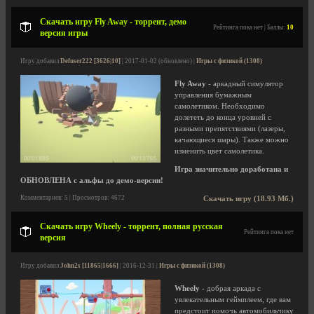
Скачать игру Fly Away - торрент, демо
Рейтинга пока нет | Баллы:
10
версия игры
Игру добавил
Defuser222 [3626|10]
| 2017-01-02 (обновлено) |
Игры с физикой (1308)
Fly Away
- аркадный симулятор
управления бумажным
самолетиком. Необходимо
долететь до конца уровней с
разными препятствиями (лазеры,
качающиеся шары). Также можно
изменить цвет самолетика.
Игра значительно доработана и
ОБНОВЛЕНА с альфы до демо-версии!
Комментариев: 5 | Просмотров: 4672
Скачать игру (18.93 Мб.)
Скачать игру Wheely - торрент, полная русская
Рейтинга пока нет
версия
Игру добавил
John2s [11865|1666]
| 2016-12-31 |
Игры с физикой (1308)
Wheely
- добрая аркада с
увлекательным геймплеем, где вам
предстоит помочь автомобильчику