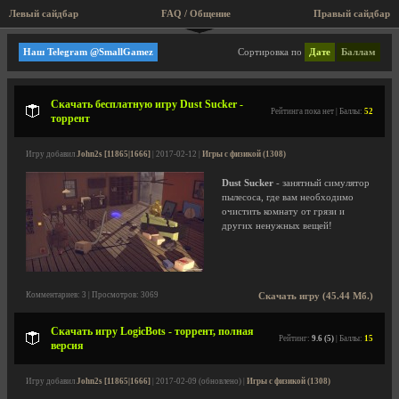
Левый сайдбар
FAQ / Общение
Правый сайдбар
Игры с физикой
Наш Telegram @SmallGamez
Сортировка по
Дате
Баллам
Скачать бесплатную игру Dust Sucker -
Рейтинга пока нет | Баллы:
52
торрент
Игру добавил
John2s [11865|1666]
| 2017-02-12 |
Игры с физикой (1308)
Dust Sucker
- занятный симулятор
пылесоса, где вам необходимо
очистить комнату от грязи и
других ненужных вещей!
Комментариев: 3 | Просмотров: 3069
Скачать игру (45.44 Мб.)
Скачать игру LogicBots - торрент, полная
Рейтинг:
9.6 (5)
| Баллы:
15
версия
Игру добавил
John2s [11865|1666]
| 2017-02-09 (обновлено) |
Игры с физикой (1308)