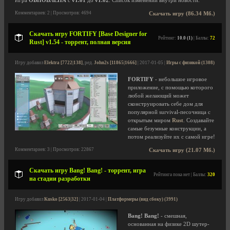
Игра
ОБНОВЛЕНА
с
v1.01
до
v1.02
. Список изменений внутри новости.
Комментариев: 2 | Просмотров: 4694
Скачать игру (86.34 Мб.)
Скачать игру FORTIFY [Base Designer for
Рейтинг:
10.0 (1)
| Баллы:
72
Rust] v1.54 - торрент, полная версия
Игру добавил
Elektra [7722|138]
, ред.
John2s [11865|1666]
| 2017-01-05 |
Игры с физикой (1308)
FORTIFY
- небольшое игровое
приложение, с помощью которого
любой желающий может
сконструировать себе дом для
популярной survival-песочница с
открытым миром
Rust
. Создавайте
самые безумные конструкции, а
потом реализуйте их с самой игре!
Комментариев: 3 | Просмотров: 22867
Скачать игру (21.07 Мб.)
Скачать игру Bang! Bang! - торрент, игра
Рейтинга пока нет | Баллы:
320
на стадии разработки
Игру добавил
Kusko [2563|32]
| 2017-01-04 |
Платформеры (вид сбоку) (3991)
Bang! Bang!
- смешная,
основанная на физике 2D шутер-