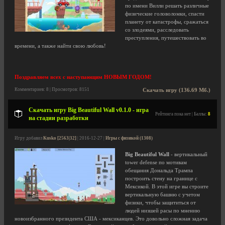
по имени Вилли решать различные
физические головоломки, спасти
планету от катастрофы, сражаться
со злодеями, расследовать
преступления, путешествовать во
времени, а также найти свою любовь!
Поздравляем всех с наступающим НОВЫМ ГОДОМ!
Комментариев: 8 | Просмотров: 8151
Скачать игру (136.69 Мб.)
Скачать игру Big Beautiful Wall v0.1.0 - игра
Рейтинга пока нет | Баллы:
8
на стадии разработки
Игру добавил
Kusko [2563|32]
| 2016-12-27 |
Игры с физикой (1308)
Big Beautiful Wall
- вертикальный
tower defense по мотивам
обещания Дональда Трампа
построить стену на границе с
Мексикой. В этой игре вы строите
вертикальную башню с учетом
физики, чтобы защититься от
людей низшей расы по мнению
новоизбранного президента США - мексиканцев. Это довольно сложная задача