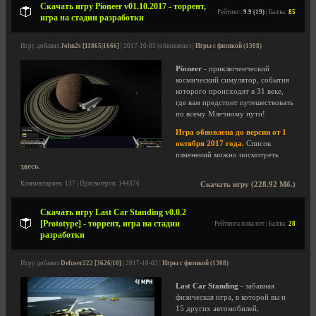
Скачать игру Pioneer v01.10.2017 - торрент,
Рейтинг:
9.9 (19)
| Баллы:
85
игра на стадии разработки
Игру добавил
John2s [11865|1666]
| 2017-10-03 (обновлено) |
Игры с физикой (1308)
Pioneer
- приключенческий
космический симулятор, события
которого происходят в 31 веке,
где вам предстоит путешествовать
по всему Млечному пути!
Игра обновлена до версии от 1
октября 2017 года.
Список
изменений можно посмотреть
здесь
.
Комментариев: 137 | Просмотров: 144376
Скачать игру (228.92 Мб.)
Скачать игру Last Car Standing v0.0.2
[Prototype] - торрент, игра на стадии
Рейтинга пока нет | Баллы:
28
разработки
Игру добавил
Defuser222 [3626|10]
| 2017-10-03 |
Игры с физикой (1308)
Last Car Standing
- забавная
физическая игра, в которой вы и
15 других автомобилей,