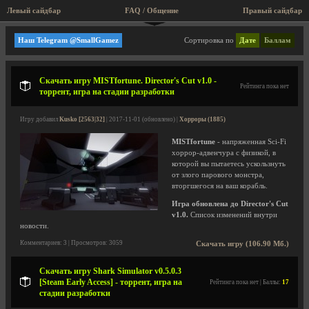
Левый сайдбар
FAQ / Общение
Правый сайдбар
Игры с физикой
Наш Telegram @SmallGamez
Сортировка по
Дате
Баллам
Скачать игру MISTfortune. Director's Cut v1.0 -
Рейтинга пока нет
торрент, игра на стадии разработки
Игру добавил
Kusko [2563|32]
| 2017-11-01 (обновлено) |
Хорроры (1885)
MISTfortune
- напряженная Sci-Fi
хоррор-адвенчура с физикой, в
которой вы пытаетесь ускользнуть
от злого парового монстра,
вторгшегося на ваш корабль.
Игра обновлена до Director's Cut
v1.0.
Список изменений внутри
новости.
Комментариев: 3 | Просмотров: 3059
Скачать игру (106.90 Мб.)
Скачать игру Shark Simulator v0.5.0.3
[Steam Early Access] - торрент, игра на
Рейтинга пока нет | Баллы:
17
стадии разработки