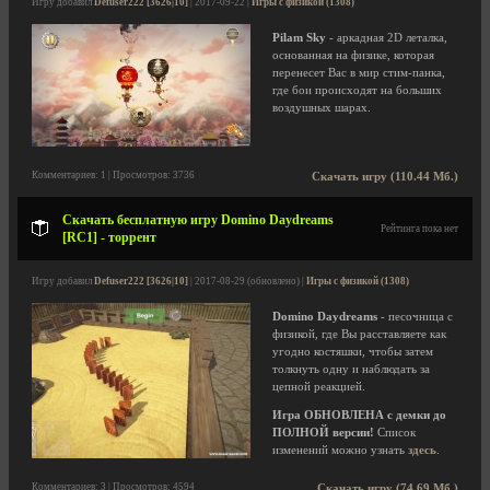
Игру добавил
Defuser222 [3626|10]
| 2017-09-22 |
Игры с физикой (1308)
Pilam Sky
- аркадная 2D леталка,
основанная на физике, которая
перенесет Вас в мир стим-панка,
где бои происходят на больших
воздушных шарах.
Комментариев: 1 | Просмотров: 3736
Скачать игру (110.44 Мб.)
Скачать бесплатную игру Domino Daydreams
Рейтинга пока нет
[RC1] - торрент
Игру добавил
Defuser222 [3626|10]
| 2017-08-29 (обновлено) |
Игры с физикой (1308)
Domino Daydreams
- песочница с
физикой, где Вы расставляете как
угодно костяшки, чтобы затем
толкнуть одну и наблюдать за
цепной реакцией.
Игра ОБНОВЛЕНА с демки до
ПОЛНОЙ версии!
Список
изменений можно узнать
здесь
.
Комментариев: 3 | Просмотров: 4594
Скачать игру (74.69 Мб.)