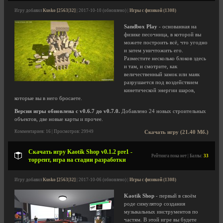
Игру добавил
Kusko [2563|32]
| 2017-10-10 (обновлено) |
Игры с физикой (1308)
Sandbox Play
- основанная на
физике песочница, в которой вы
можете построить всё, что угодно
и затем уничтожить его.
Разместите несколько блоков здесь
и там, и смотрите, как
величественный замок или маяк
разрушается под воздействием
кинетической энергии шаров,
которые вы в него бросаете.
Версия игры обновлена с v0.6.7 до v0.7.0.
Добавлено 24 новых строительных
объектов, две новые карты и прочее.
Комментариев: 16 | Просмотров: 29949
Скачать игру (21.40 Мб.)
Скачать игру Kaotik Shop v0.1.2 pre1 -
Рейтинга пока нет | Баллы:
33
торрент, игра на стадии разработки
Игру добавил
Kusko [2563|32]
| 2017-10-06 (обновлено) |
Игры с физикой (1308)
Kaotik Shop
- первый в своём
роде симулятор создания
музыкальных инструментов по
частям. В этой игре вы будете