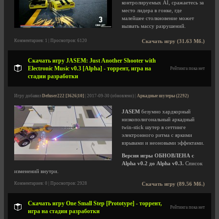
контролируемых AI, сражаетесь за
место лидера в гонке, где
малейшее столкновение может
вызвать массу разрушений.
Комментариев: 1 | Просмотров: 6120
Скачать игру (31.63 Мб.)
Скачать игру JASEM: Just Another Shooter with
Electronic Music v0.3 [Alpha] - торрент, игра на
Рейтинга пока нет
стадии разработки
Игру добавил
Defuser222 [3626|10]
| 2017-09-30 (обновлено) |
Аркадные шутеры (2292)
JASEM
безумно хардкорный
низкополигональный аркадный
twin-stick шутер в сеттинге
электронного ритма с яркими
взрывами и неоновыми эффектами.
Версия игры ОБНОВЛЕНА с
Alpha v0.2 до Alpha v0.3.
Список
изменений внутри.
Комментариев: 0 | Просмотров: 2928
Скачать игру (89.56 Мб.)
Скачать игру One Small Step [Prototype] - торрент,
Рейтинга пока нет
игра на стадии разработки