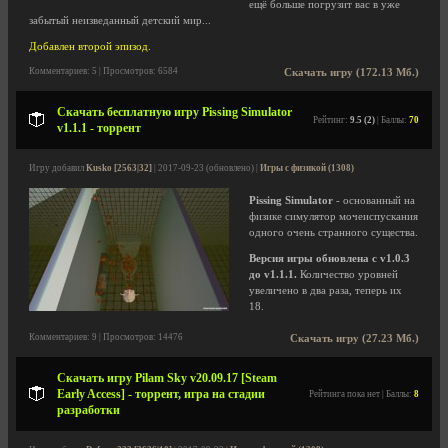
ещё больше погрузит вас в уже
забытый неизведанный детский мир...
Добавлен второй эпизод.
Комментариев: 5 | Просмотров: 6584
Скачать игру (172.13 Мб.)
Скачать бесплатную игру Pissing Simulator
Рейтинг:
9.5 (2)
| Баллы:
70
v1.1.1 - торрент
Игру добавил
Kusko [2563|32]
| 2017-09-23 (обновлено) |
Игры с физикой (1308)
Pissing Simulator
- основанный на
физике симулятор мочеиспускания
одного очень странного существа.
Версия игры обновлена с v1.0.3
до v1.1.1.
Количество уровней
увеличено в два раза, теперь их
18.
Комментариев: 9 | Просмотров: 14476
Скачать игру (27.23 Мб.)
Скачать игру Pilam Sky v20.09.17 [Steam
Early Access] - торрент, игра на стадии
Рейтинга пока нет | Баллы:
8
разработки