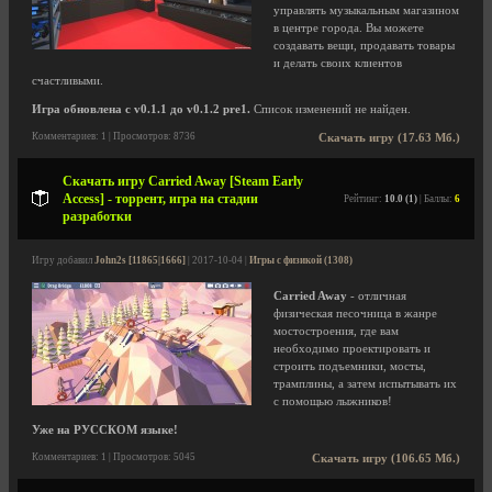
управлять музыкальным магазином
в центре города. Вы можете
создавать вещи, продавать товары
и делать своих клиентов
счастливыми.
Игра обновлена с v0.1.1 до v0.1.2 pre1.
Список изменений не найден.
Комментариев: 1 | Просмотров: 8736
Скачать игру (17.63 Мб.)
Скачать игру Carried Away [Steam Early
Access] - торрент, игра на стадии
Рейтинг:
10.0 (1)
| Баллы:
6
разработки
Игру добавил
John2s [11865|1666]
| 2017-10-04 |
Игры с физикой (1308)
Carried Away
- отличная
физическая песочница в жанре
мостостроения, где вам
необходимо проектировать и
строить подъемники, мосты,
трамплины, а затем испытывать их
с помощью лыжников!
Уже на РУССКОМ языке!
Комментариев: 1 | Просмотров: 5045
Скачать игру (106.65 Мб.)