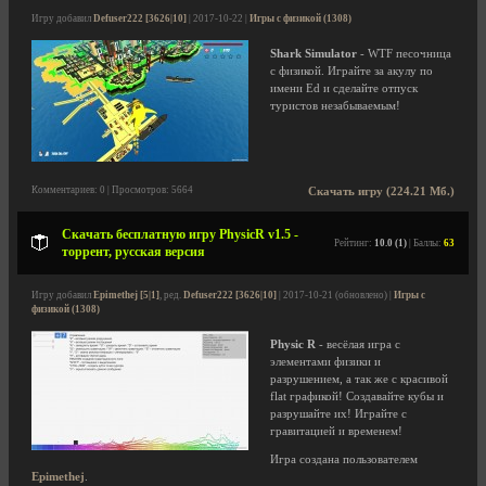
Игру добавил
Defuser222 [3626|10]
| 2017-10-22 |
Игры с физикой (1308)
Shark Simulator
- WTF песочница
с физикой. Играйте за акулу по
имени Ed и сделайте отпуск
туристов незабываемым!
Комментариев: 0 | Просмотров: 5664
Скачать игру (224.21 Мб.)
Скачать бесплатную игру PhysicR v1.5 -
Рейтинг:
10.0 (1)
| Баллы:
63
торрент, русская версия
Игру добавил
Epimethej [5|1]
, ред.
Defuser222 [3626|10]
| 2017-10-21 (обновлено) |
Игры с
физикой (1308)
Physic R
- весёлая игра с
элементами физики и
разрушением, а так же с красивой
flat графикой! Создавайте кубы и
разрушайте их! Играйте с
гравитацией и временем!
Игра создана пользователем
Epimethej
.