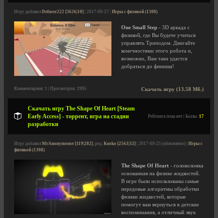
Игру добавил
Defuser222 [3626|10]
| 2017-09-27 |
Игры с физикой (1308)
One Small Step
- 3D аркада с
физикой, где Вы будете учиться
управлять Триподом. Двигайте
конечностями этого робота и,
возможно, Вам таки удастся
добраться до финиша!
Комментариев: 1 | Просмотров: 2995
Скачать игру (13.58 Мб.)
Скачать игру The Shape Of Heart [Steam
Early Access] - торрент, игра на стадии
Рейтинга пока нет | Баллы:
17
разработки
Игру добавил
MrAnonymouse [119|282]
, ред.
Kusko [2563|32]
| 2017-09-25 (обновлено) |
Игры с
физикой (1308)
The Shape Of Heart
- головоломка
основанная на физике жидкостей.
В игре были использованы самые
передовые алгоритмы обработки
физики жидкостей, которые
помогут вам вернуться в детские
воспоминания, а отличный звук