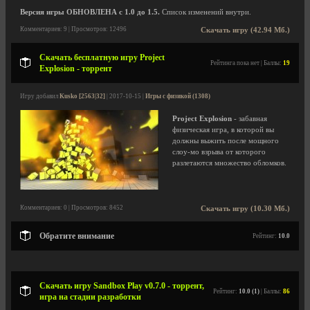
Версия игры ОБНОВЛЕНА с 1.0 до 1.5.
Список изменений внутри.
Комментариев: 9 | Просмотров: 12496
Скачать игру (42.94 Мб.)
Скачать бесплатную игру Project
Рейтинга пока нет | Баллы:
19
Explosion - торрент
Игру добавил
Kusko [2563|32]
| 2017-10-15 |
Игры с физикой (1308)
Project Explosion
- забавная
физическая игра, в которой вы
должны выжить после мощного
слоу-мо взрыва от которого
разлетаются множество обломков.
Комментариев: 0 | Просмотров: 8452
Скачать игру (10.30 Мб.)
Обратите внимание
Рейтинг:
10.0
Скачать игру Sandbox Play v0.7.0 - торрент,
Рейтинг:
10.0 (1)
| Баллы:
86
игра на стадии разработки