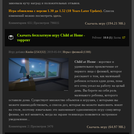
завоевала кучу наград и положительных отзывов.
Игра обновлена с версии 1.30 до 1.52 (10 Years Later Update).
Список
изменений можно посмотреть
здесь
.
Комментариев: 655 | Просмотров: 796615
Скачать игру (194.21 Мб.)
Скачать бесплатную игру Child at Home -
Рейтинг:
10.0 (1)
| Баллы:
17
торрент
Игру добавил
Kusko [2563|32]
| 2019-05-04 |
Игры с физикой (1308)
Child at Home
- короткое и
удивительное приключение от
первого лица с физикой, которое
расскажет о том, как маленький
ребенок остался один дома, пока
его отец уехал на работу на целый
день. Вы берете на себя роль
маленького ребенка, которого
оставили дома. Существует множество объектов и игрушек, с которыми вы
можете взаимодействовать, а список дел, которые вы можете выполнить лежит
на столе, поэтому изначально это напоминает одноименную игру-симулятор
физики, но всё меняется, когда на экране телевизора появляется экстренное
уведомление...
Комментариев: 2 | Просмотров: 3470
Скачать игру (64.97 Мб.)