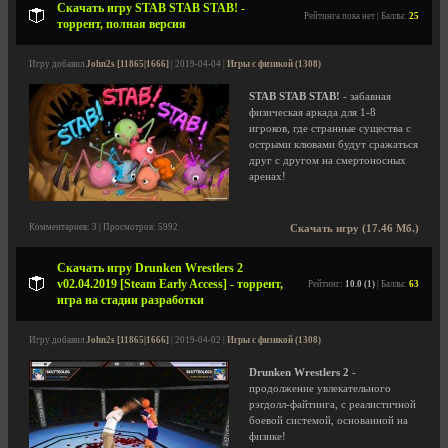
Скачать игру STAB STAB STAB! -
Рейтинга пока нет | Баллы:
25
торрент, полная версия
Игру добавил
John2s [11865|1666]
| 2019-04-04 |
Игры с физикой (1308)
STAB STAB STAB!
- забавная
физическая аркада для 1-8
игроков, где странные существа с
острыми клювами будут сражаться
друг с другом на смертоносных
аренах!
Комментариев: 3 | Просмотров: 5992
Скачать игру (17.46 Мб.)
Скачать игру Drunken Wrestlers 2
v02.04.2019 [Steam Early Access] - торрент,
Рейтинг:
10.0 (1)
| Баллы:
63
игра на стадии разработки
Игру добавил
John2s [11865|1666]
| 2019-04-02 |
Игры с физикой (1308)
Drunken Wrestlers 2
-
продолжение увлекательного
рэгдолл-файтинга, с реалистичной
боевой системой, основанной на
физике!