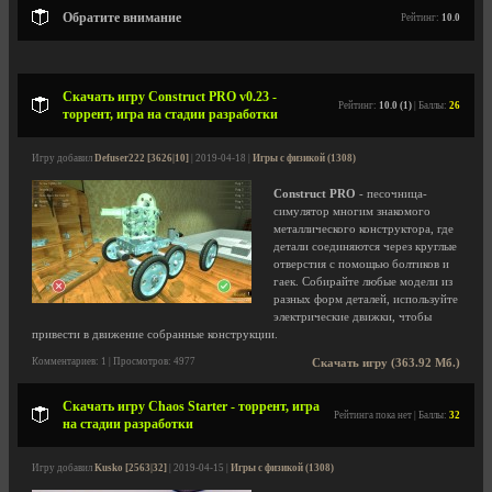
Обратите внимание
Рейтинг:
10.0
Скачать игру Construct PRO v0.23 -
Рейтинг:
10.0 (1)
| Баллы:
26
торрент, игра на стадии разработки
Игру добавил
Defuser222 [3626|10]
| 2019-04-18 |
Игры с физикой (1308)
Construct PRO
- песочница-
симулятор многим знакомого
металлического конструктора, где
детали соединяются через круглые
отверстия с помощью болтиков и
гаек. Собирайте любые модели из
разных форм деталей, используйте
электрические движки, чтобы
привести в движение собранные конструкции.
Комментариев: 1 | Просмотров: 4977
Скачать игру (363.92 Мб.)
Скачать игру Chaos Starter - торрент, игра
Рейтинга пока нет | Баллы:
32
на стадии разработки
Игру добавил
Kusko [2563|32]
| 2019-04-15 |
Игры с физикой (1308)