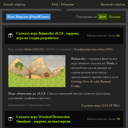
Левый сайдбар
FAQ / Общение
Правый сайдбар
Игры с физикой
Наш Telegram @SmallGamez
Сортировка по
Дате
Баллам
Скачать игру Balancelot v0.3.0 - торрент,
Рейтинга пока нет | Баллы:
65
игра на стадии разработки
Игру добавил
Kusko [2563|32]
| 2019-05-22 (обновлено) |
Платформеры (вид сбоку) (3991)
Balancelot
- странная физическая
игра немного похожа на
Trials
, в
которой вы в роли рыцаря на
одноколесном велосипеде
преодолеваете препятствия в духе
Getting Over It with Bennett
Foddy
.
Игра обновлена до v0.3.0.
Список изменений внутри новости (катсцены,
улучшение графики и прочее).
Комментариев: 0 | Просмотров: 6535
Скачать игру (243.70 Мб.)
Скачать игру Wrecked Destruction
Рейтинга пока нет | Баллы:
70
Simulator - торрент, полная версия