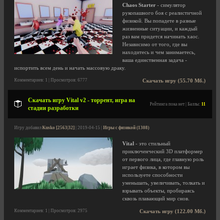
Chaos Starter
- симулятор
рукопашного боя с реалистичной
физикой. Вы попадете в разные
жизненные ситуации, и каждый
раз вам придется начинать хаос.
Независимо от того, где вы
находитесь и чем занимаетесь,
ваша единственная задача -
испортить всем день и начать массовую драку.
Комментариев: 1 | Просмотров: 6777
Скачать игру (55.70 Мб.)
Скачать игру Vital v2 - торрент, игра на
Рейтинга пока нет | Баллы:
11
стадии разработки
Игру добавил
Kusko [2563|32]
| 2019-04-15 |
Игры с физикой (1308)
Vital
- это стильный
приключенческий 3D платформер
от первого лица, где главную роль
играет физика, в котором вы
используете способности
уменьшать, увеличивать, толкать и
взрывать объекты, пробираясь
сквозь плавающий мир снов.
Комментариев: 1 | Просмотров: 2975
Скачать игру (122.00 Мб.)