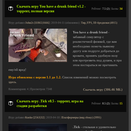
Скачать игру You have a drunk friend v1.2 -
Рейтинг:
7.5 (2)
| Баллы:
34
торрент, полная версия
Игру добавил
John2s [11865|1666]
| 2019-04-11 (обновлено) |
Тир, FPS, 3D-бродилки (4015)
You have a drunk friend
-
забавный симулятор с
реалистичной физикой, где вам
необходимо помочь пьяному
другу или подруге добраться до
кровати, принять удобную позу
или протрезветь под душем, и при
этом постараться не причинить
ему/ей вред!
Игра обновлена с версии 1.1 до 1.2.
Список изменений можно посмотреть
здесь
.
Комментариев: 4 | Просмотров: 7348
Скачать игру (306.46 Мб.)
Скачать игру .Tick v0.5 - торрент, игра на
Рейтинг:
8.5 (2)
| Баллы:
15
стадии разработки
Игру добавил
Kusko [2563|32]
| 2019-04-10 |
Платформеры (вид сбоку) (3991)
.Tick
- стильная и удивительно