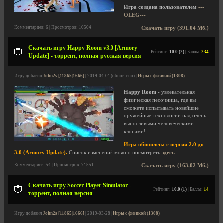
Игра создана пользователем
---
OLEG---
Комментариев: 6 | Просмотров: 10504
Скачать игру (391.04 Мб.)
Скачать игру Happy Room v3.0 [Armory
Рейтинг:
10.0 (2)
| Баллы:
234
Update] - торрент, полная русская версия
Игру добавил
John2s [11865|1666]
| 2019-04-01 (обновлено) |
Игры с физикой (1308)
Happy Room
- увлекательная
физическая песочница, где вы
сможете испытывать новейшие
оружейные технологии над очень
выносливыми человеческими
клонами!
Игра обновлена с версии 2.0 до
3.0 (Armory Update).
Список изменений можно посмотреть
здесь
.
Комментариев: 54 | Просмотров: 71551
Скачать игру (163.02 Мб.)
Скачать игру Soccer Player Simulator -
Рейтинг:
10.0 (1)
| Баллы:
14
торрент, полная версия
Игру добавил
John2s [11865|1666]
| 2019-03-28 |
Игры с физикой (1308)