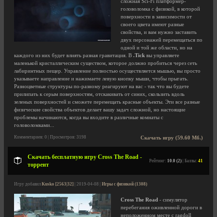
сложная Sci-Fi платформер-
головоломка с физикой, в которой
поверхности в зависимости от
своего цвета имеют разные
свойства, и вам нужно заставить
двух персонажей перемещаться по
одной и той же области, но на
каждого из них будет влиять разная гравитация. В
.Tick
вы управляете
маленькой кристаллическим существом, которое должно пробиться через сеть
лабиринтных пещер. Управление полностью осуществляется мышью, вы просто
указываете направление и нажимаете левую кнопку мыши, чтобы прыгать.
Разноцветные структуры по-разному реагируют на вас - так что вы будете
прилипать к серым поверхностям, отскакивать от синих, скользить вдоль
зеленых поверхностей и сможете перемещать красные объекты. Эти все разные
физические свойства объектов делает вашу задач сложной, но настоящие
проблемы начинаются, когда вы входите в различные комнаты с
головоломками...
Комментариев: 0 | Просмотров: 3198
Скачать игру (59.60 Мб.)
Скачать бесплатную игру Cross The Road -
Рейтинг:
10.0 (2)
| Баллы:
41
торрент
Игру добавил
Kusko [2563|32]
| 2019-04-08 |
Игры с физикой (1308)
Cross The Road
- симулятор
перебегания оживленной дороги в
неположенном месте с ragdoll