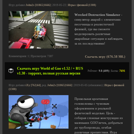
Игру добавил
John2s [11865|1666]
| 2019-05-22 |
Игры с физикой (1308)
Wrecked Destruction Simulator
-
симулятор аварий с элементами
песочницы и реалистичной
физикой, где вы сможете
моделировать различные
аварийные ситуации и наблюдать
за их последствиями!
Комментариев: 1 | Просмотров: 7387
Скачать игру (676.58 Мб.)
Скачать игру World of Goo v1.52 / + RUS
Рейтинг:
9.8 (409)
| Баллы:
7691
v1.30 - торрент, полная русская версия
Игру добавил
iXy [762|44]
, ред.
John2s [11865|1666]
| 2019-05-05 (обновлено) |
Игры с физикой
(1308)
Прикольная креативная
головоломка с чумовым
оформлением и реальной
физической моделью. Цель -
собирая сложные конструкции из
маленьких GOO'личек, добраться
до трубопровода, огибая
различные препятствия. Игра