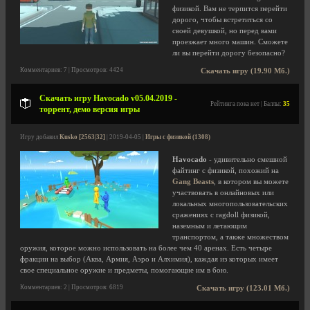
физикой. Вам не терпится перейти
дорого, чтобы встретиться со
своей девушкой, но перед вами
проезжает много машин. Сможете
ли вы перейти дорогу безопасно?
Комментариев: 7 | Просмотров: 4424
Скачать игру (19.90 Мб.)
Скачать игру Havocado v05.04.2019 -
Рейтинга пока нет | Баллы:
35
торрент, демо версия игры
Игру добавил
Kusko [2563|32]
| 2019-04-05 |
Игры с физикой (1308)
Havocado
- удивительно смешной
файтинг с физикой, похожий на
Gang Beasts
, в котором вы можете
участвовать в онлайновых или
локальных многопользовательских
сражениях с ragdoll физикой,
наземным и летающим
транспортом, а также множеством
оружия, которое можно использовать на более чем 40 аренах. Есть четыре
фракции на выбор (Аква, Армия, Аэро и Алхимия), каждая из которых имеет
свое специальное оружие и предметы, помогающие им в бою.
Комментариев: 2 | Просмотров: 6819
Скачать игру (123.01 Мб.)