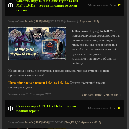
Скачать игру Is this Game Trying to Kill
Me? v1.0.11a - торрент, полная русская
Рейтинга пока нет | Баллы:
17
версия
Игру добавил
John2s [11865|1666]
| 2025-02-20 (обновлено) |
Хорроры (1885)
Is this Game Trying to Kill Me?
-
приключенческая смесь хоррора и
головоломки с видом от первого
лица, где вы окажетесь заперты в
лесной хижине, хозяин которой
предлагает сыграть в
компьютерную игру в обмен на
свободу!
Но хижина и игра переплетены гораздо сильнее, чем вы думаете, и цена
проигрыша - ваша жизнь!
Игра обновлена с версии 1.0.4 до 1.0.11a.
Список изменений можно
посмотреть
здесь
.
Комментариев: 2 | Просмотров: 7823
Скачать игру (770.46 Мб.)
Скачать игру CRUEL v0.6.6a - торрент,
Рейтинга пока нет | Баллы:
18
полная версия
Игру добавил
John2s [11865|1666]
| 2025-02-19 |
Тир, FPS, 3D-бродилки (4015)