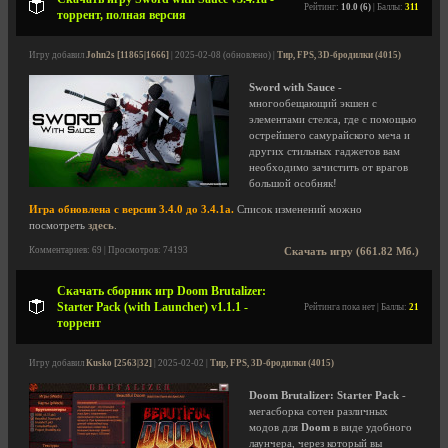
Рейтинг:
10.0 (6)
| Баллы:
311
торрент, полная версия
Игру добавил
John2s [11865|1666]
| 2025-02-08 (обновлено) |
Тир, FPS, 3D-бродилки (4015)
Sword with Sauce
-
многообещающий экшен с
элементами стелса, где с помощью
острейшего самурайского меча и
других стильных гаджетов вам
необходимо зачистить от врагов
большой особняк!
Игра обновлена с версии 3.4.0 до 3.4.1a.
Список изменений можно
посмотреть
здесь
.
Комментариев: 69 | Просмотров: 74193
Скачать игру (661.82 Мб.)
Скачать сборник игр Doom Brutalizer:
Starter Pack (with Launcher) v1.1.1 -
Рейтинга пока нет | Баллы:
21
торрент
Игру добавил
Kusko [2563|32]
| 2025-02-02 |
Тир, FPS, 3D-бродилки (4015)
Doom Brutalizer: Starter Pack
-
мегасборка сотен различных
модов для
Doom
в виде удобного
лаунчера, через который вы