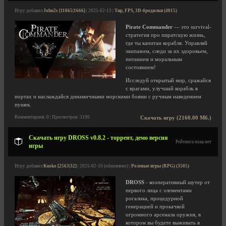
Игру добавил
John2s [11865|1666]
| 2025-02-13 |
Тир, FPS, 3D-бродилки (4015)
Pirate Commander
— это survival-
стратегия про пиратскую жизнь,
где ты капитан корабля. Управляй
экипажем, следи за их здоровьем,
питанием и моральным
состоянием!
Исследуй открытый мир, сражайся
с врагами, улучшай корабль в
портах и наслаждайся динамичными морскими боями с ручным наведением
пушек.
Комментариев: 0 | Просмотров: 3190
Скачать игру (2160.00 Мб.)
Скачать игру DROSS v0.8.2 - торрент, демо версия
Рейтинга пока нет
игры
Игру добавил
Kusko [2563|32]
| 2025-02-10 (обновлено) |
Ролевые игры (RPG) (3505)
DROSS
- кооперативный шутер от
первого лица с элементами
рогалика, процедурной
генерацией и прокачкой
огромного арсенала оружия, в
котором вы будете выживать в