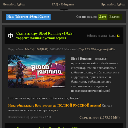
Левый сайдбар
FAQ / Общение
Правый сайдбар
Тир, FPS, 3D-бродилки
Наш Telegram @SmallGamez
Сортировка по
Дате
Баллам
Скачать игру Blood Running v1.0.2a -
Рейтинга пока нет | Баллы:
12
торрент, полная русская версия
Игру добавил
John2s [11865|1666]
| 2025-02-23 (обновлено) |
Тир, FPS, 3D-бродилки (4015)
Blood Running
- стильный
приключенческий survival-экшен-
симулятор, где вы отправитесь в
кибер-пустошь, чтобы сражаться с
андроидами, пришельцами и
бандитами, добывать ценное
снаряжение и исследовать
постапокалиптический мир!
Готовы ли вы пролить кровь, чтобы выжить, Бегун?
Игра обновлена с Бета-версии до ПОЛНОЙ РУССКОЙ версии!
Список
изменений можно посмотреть
здесь
.
Комментариев: 4 | Просмотров: 8233
Скачать игру (1075.00 Мб.)