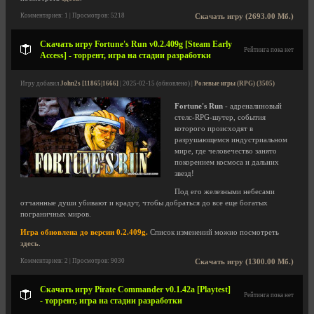
Комментариев: 1 | Просмотров: 5218
Скачать игру (2693.00 Мб.)
Скачать игру Fortune's Run v0.2.409g [Steam Early
Рейтинга пока нет
Access] - торрент, игра на стадии разработки
Игру добавил
John2s [11865|1666]
| 2025-02-15 (обновлено) |
Ролевые игры (RPG) (3505)
Fortune's Run
- адреналиновый
стелс-RPG-шутер, события
которого происходят в
разрушающемся индустриальном
мире, где человечество занято
покорением космоса и дальних
звезд!
Под его железными небесами
отчаянные души убивают и крадут, чтобы добраться до все еще богатых
пограничных миров.
Игра обновлена до версии 0.2.409g.
Список изменений можно посмотреть
здесь
.
Комментариев: 2 | Просмотров: 9030
Скачать игру (1300.00 Мб.)
Скачать игру Pirate Commander v0.1.42a [Playtest]
Рейтинга пока нет
- торрент, игра на стадии разработки