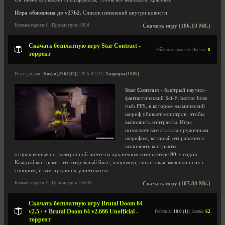
Игра обновлена до v27b2.
Список изменений внутри новости.
Комментариев: 0 | Просмотров: 4994
Скачать игру (106.10 Мб.)
Скачать бесплатную игру Star Contract -
Рейтинга пока нет | Баллы:
8
торрент
Игру добавил
Kusko [2563|32]
| 2025-02-01 |
Хорроры (1885)
Star Contract
- быстрый научно-
фантастический Sci-Fi horror boss
rush FPS, в котором космический
шериф убивает монстров, чтобы
выполнить контракты. Игра
позволяет вам стать вооруженным
шерифом, который отправляется
выполнять контракты,
отправленные по электронной почте на архаичном компьютере 90-х годов.
Каждый контракт - это отдельный босс, например, гигантская змея или псих с
топором, и вам нужно их уничтожить.
Комментариев: 0 | Просмотров: 35946
Скачать игру (107.80 Мб.)
Скачать бесплатную игру Brutal Doom 64
v2.5 / + Brutal Doom 64 v2.666 Unofficial -
Рейтинг:
10.0 (1)
| Баллы:
62
торрент