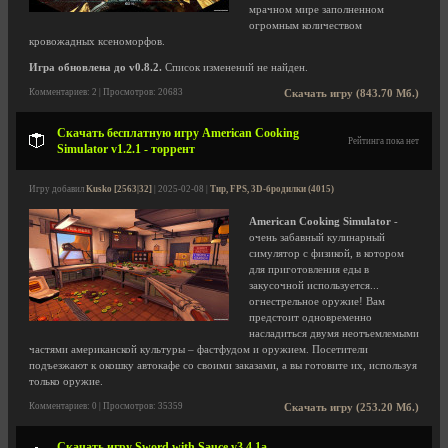
мрачном мире заполненном
огромным количеством
кровожадных ксеноморфов.
Игра обновлена до v0.8.2.
Список изменений не найден.
Комментариев: 2 | Просмотров: 20683
Скачать игру (843.70 Мб.)
Скачать бесплатную игру American Cooking
Рейтинга пока нет
Simulator v1.2.1 - торрент
Игру добавил
Kusko [2563|32]
| 2025-02-08 |
Тир, FPS, 3D-бродилки (4015)
American Cooking Simulator
-
очень забавный кулинарный
симулятор с физикой, в котором
для приготовления еды в
закусочной используется...
огнестрельное оружие! Вам
предстоит одновременно
насладиться двумя неотъемлемыми
частями американской культуры – фастфудом и оружием. Посетители
подъезжают к окошку автокафе со своими заказами, а вы готовите их, используя
только оружие.
Комментариев: 0 | Просмотров: 35359
Скачать игру (253.20 Мб.)
Скачать игру Sword with Sauce v3.4.1a -