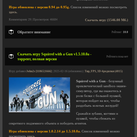
Игра обновлена с версии 0.94 до 0.95g.
Список изменений можно посмотреть
здесь
.
Комментариев: 29 | Просмотров: 46684
Скачать игру (1546.00 Мб.)
Обратите внимание
Рейтинг:
10.0
Скачать игру Squirrel with a Gun v1.5.10.0a -
Рейтинга пока нет
торрент, полная версия
Игру добавил
John2s [11865|1666]
| 2025-02-16 (обновлено) |
Тир, FPS, 3D-бродилки (4015)
Squirrel with a Gun
- безумный
приключенческий sandbox-экшен-
симулятор, где вы окажетесь в
роли белки с большой пушкой,
которая пойдет на все, чтобы
раздобыть золотых желудей!
Сражайся зубами, когтями и
пушкой, чтобы сбежать из
секретного подземного объекта и победить агентов.
Игра обновлена с версии 1.0.2.14 до 1.5.10.0a.
Список изменений можно
посмотреть
здесь
.