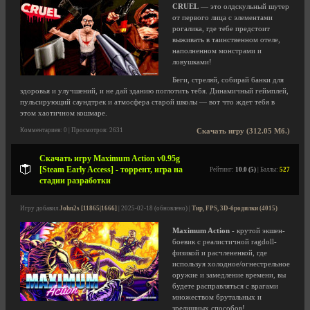
CRUEL
— это олдскульный шутер
от первого лица с элементами
рогалика, где тебе предстоит
выживать в таинственном отеле,
наполненном монстрами и
ловушками!
Беги, стреляй, собирай банки для
здоровья и улучшений, и не дай зданию поглотить тебя. Динамичный геймплей,
пульсирующий саундтрек и атмосфера старой школы — вот что ждет тебя в
этом хаотичном кошмаре.
Комментариев: 0 | Просмотров: 2631
Скачать игру (312.05 Мб.)
Скачать игру Maximum Action v0.95g
[Steam Early Access] - торрент, игра на
Рейтинг:
10.0 (5)
| Баллы:
527
стадии разработки
Игру добавил
John2s [11865|1666]
| 2025-02-18 (обновлено) |
Тир, FPS, 3D-бродилки (4015)
Maximum Action
- крутой экшен-
боевик с реалистичной ragdoll-
физикой и расчлененкой, где
используя холодное/огнестрельное
оружие и замедление времени, вы
будете расправляться с врагами
множеством брутальных и
зрелищных способов!