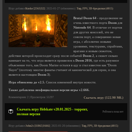
Игру добавил
Kusko [2563|32]
| 2025-01-27 (обновлено) |
Тир, FPS, 3D-бродилки (4015)
Brutal Doom 64
- продолжение не
очень известного порта
Doom
для
Nintendo 64
. В отличие от портов
для других консолей, это не
совсем порт, а совершенно новая
игра, с абсолютно новыми
уровнями, текстурами, спрайтами,
врагами и новым сюжетом,
действие которой происходит сразу после событий
Doom 2
, а сюжет сильно
намекает на то, что игра является приквелом к
Doom 2016
, где есть разумное
объяснение того, как Doom Marine остался в аду и стал известен как "Doom
Slayer" (поэтому многие фанаты считают её канонической для серии, и она
является настоящим
Doom 3
).
Игра обновлена до v2.5.
Список изменений внутри новости.
Также добавлена неофициальная версия игры v2.666.
Комментариев: 2 | Просмотров: 55297
Скачать игру (122.90 Мб.)
Скачать игру Helskate v20.01.2025 - торрент,
Рейтинга пока нет
полная версия
Игру добавил
John2s [11865|1666]
| 2025-01-20 (обновлено) |
Тир, FPS, 3D-бродилки (4015)