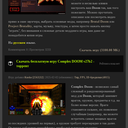
можете в несколько кликов
настроить ваш
Doom
так, как того
пожелаете. Можно прочитать
описание или посмотреть видео
прямо в окне лаунчера, выбрать основные моды, например
Brutal Doom
или
Project Brutality
, карты, музыку, текстуры, а затем просто нажать кнопку
"играть", без вникания в сложные детали моддинга игры, вам даже не
понадобится копия игры.
На
русском
языке.
Комментариев: 0 | Просмотров: 3233
Скачать игру (3100.00 Мб.)
Скачать бесплатную игру Complex DOOM v27b2 -
Рейтинга пока нет
торрент
Игру добавил
Kusko [2563|32]
| 2025-02-02 (обновлено) |
Тир, FPS, 3D-бродилки (4015)
Complex Doom
- возможно самый
сложный и рандомизированный
мод для
Doom
, который заменяет
врагов, оружие, предметы и т.д. на
более новые версии. Враги
становятся сильнее, их появление
случайным (например, вы можете
встретить самых мощных врагов
из последних уровней на первых), а оружие требует перезарядки и так далее.
Он также добавляет спецэффекты, чтобы всё выглядело красивее.