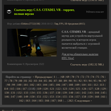
Скачать игру (156.11 Мб.)
Скачать игру C.S.S. CITADEL VR - торрент,
Рейтинга пока нет
полная версия
Игру добавил
Elektra [7722|138]
| 2016-10-12 |
Тир, FPS, 3D-бродилки (4015)
C.S.S. CITADEL VR
- аркадный
шутер для устройств виртуальной
реальности, в котором игрок
пытается выбраться с огромной
космической станции.
Для игры обязательно наличие
HTC Vive!
Комментариев: 0 | Просмотров: 2522
Скачать игру (102.32 Мб.)
Перейти на страницу:
< Предыдущая
|
1
| ... |
68
|
69
|
70
|
71
|
72
|
73
|
74
|
75
|
76
|
77
|
78
|
79
|
80
|
81
|
82
|
83
|
84
|
85
|
86
|
87
|
88
|
89
|
90
|
91
|
92
|
93
|
94
|
95
|
96
|
97
|
98
|
99
|
100
|
101
|
102
|
103
|
104
|
105
|
106
|
107
|
108
|
109
|
110
|
111
|
112
|
113
|
114
|
115
|
116
|
117
| [118] |
119
|
120
|
121
|
122
|
123
|
124
|
125
|
126
|
127
|
128
|
129
|
130
|
131
|
132
|
133
|
134
|
135
|
136
|
137
|
138
|
139
|
140
|
141
|
142
|
143
|
144
|
145
|
146
|
147
|
148
|
149
|
150
|
151
|
152
|
153
|
154
|
155
|
156
|
157
|
158
|
159
|
160
|
161
|
162
|
163
|
164
|
165
|
166
|
167
|
168
| ... |
262
|
Следующая >