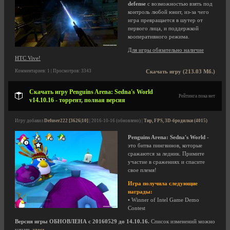
defense
с возможностью взять под
контроль любой юнит, из-за чего
игра превращается в шутер от
первого лица, и поддержкой
кооперативного режима.
Для игры обязательно наличие
HTC Vive!
Комментариев: 1 | Просмотров: 3343
Скачать игру (213.03 Мб.)
Скачать игру Penguins Arena: Sedna's World
Рейтинга пока нет
v14.10.16 - торрент, полная версия
Игру добавил
Defuser222 [3626|10]
| 2016-10-16 (обновлено) |
Тир, FPS, 3D-бродилки (4015)
Penguins Arena: Sedna's World
-
это битва пингвинов, которые
сражаются за ледник. Примите
участие в сражениях и спасите
свое племя!
Игра получила следующие
награды:
• Winner of Intel Game Demo
Contest
Версия игры ОБНОВЛЕНА с 20160529 до 14.10.16.
Список изменений можно
узнать
здесь
.