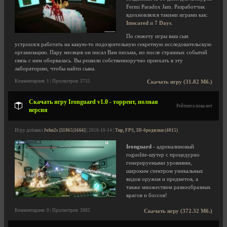
Fermi Paradox Jam. Разработчик
вдохновлялся такими играми как:
Imscared
и
7 Days
.
По сюжету игры ваш сын
устроился работать на какую-то подозрительную секретную исследовательскую
организацию. Пару месяцев он писал Вам письма, но после странных событий
связь с ним оборвалась. Вы решили собственноручно приехать в эту
лабораторию, чтобы найти сына.
Комментариев: 1 | Просмотров: 3755
Скачать игру (31.82 Мб.)
Скачать игру Ironguard v1.0 - торрент, полная
Рейтинга пока нет
версия
Игру добавил
John2s [11865|1666]
| 2016-10-14 |
Тир, FPS, 3D-бродилки (4015)
Ironguard
- адреналиновый
roguelite-шутер с процедурно
генерируемыми уровнями,
широким спектром уникальных
видов оружия и предметов, а
также множеством разнообразных
врагов и боссов!
Комментариев: 0 | Просмотров: 2882
Скачать игру (372.32 Мб.)