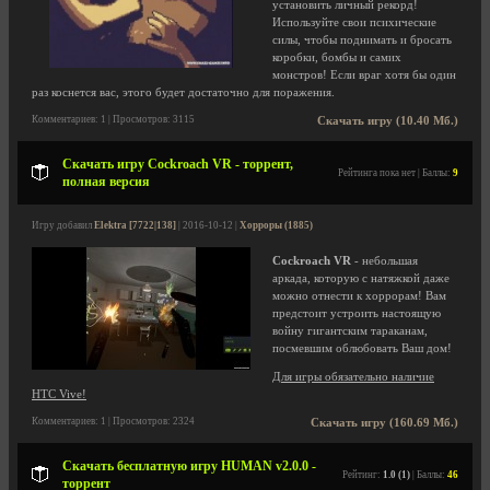
установить личный рекорд!
Используйте свои психические
силы, чтобы поднимать и бросать
коробки, бомбы и самих
монстров! Если враг хотя бы один
раз коснется вас, этого будет достаточно для поражения.
Комментариев: 1 | Просмотров: 3115
Скачать игру (10.40 Мб.)
Скачать игру Cockroach VR - торрент,
Рейтинга пока нет | Баллы:
9
полная версия
Игру добавил
Elektra [7722|138]
| 2016-10-12 |
Хорроры (1885)
Cockroach VR
- небольшая
аркада, которую с натяжкой даже
можно отнести к хоррорам! Вам
предстоит устроить настоящую
войну гигантским тараканам,
посмевшим облюбовать Ваш дом!
Для игры обязательно наличие
HTC Vive!
Комментариев: 1 | Просмотров: 2324
Скачать игру (160.69 Мб.)
Скачать бесплатную игру HUMAN v2.0.0 -
Рейтинг:
1.0 (1)
| Баллы:
46
торрент