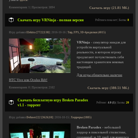
Комментариев: 1 | Просмотров: 3894
Скачать игру (21.81 Мб.)
Скачать игру VRNinja - полная версия
Рейтинга пока нет | Баллы:
8
Игру добавил
Elektra [7722|138]
| 2016-10-16 |
Тир, FPS, 3D-бродилки (4015)
VRNinja
- симулятор ниндзя для
устройств виртуальной
реальности, в котором игроку
предлагают почувствовать себя
настоящим хранителем вековых
традиций.
Для игры обязательно наличие
HTC Vive или Oculus Rift!
Комментариев: 0 | Просмотров: 2102
Скачать игру (380.51 Мб.)
Скачать бесплатную игру Broken Paradox
Рейтинг:
4.0 (1)
| Баллы:
20
v1.1 - торрент
Игру добавил
Defuser222 [3626|10]
| 2016-10-15 |
Хорроры (1885)
Broken Paradox
- небольшой
хоррор в пиксельной стилистике,
созданный за 10 дней для конкурса