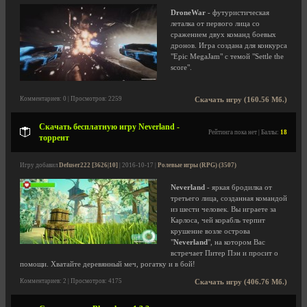
DroneWar
- футуристическая
леталка от первого лица со
сражением двух команд боевых
дронов. Игра создана для конкурса
"Epic MegaJam" с темой "Settle the
score".
Комментариев: 0 | Просмотров: 2259
Скачать игру (160.56 Мб.)
Скачать бесплатную игру Neverland -
Рейтинга пока нет | Баллы:
18
торрент
Игру добавил
Defuser222 [3626|10]
| 2016-10-17 |
Ролевые игры (RPG) (3507)
Neverland
- яркая бродилка от
третьего лица, созданная командой
из шести человек. Вы играете за
Карлоса, чей корабль терпит
крушение возле острова
"
Neverland
", на котором Вас
встречает Питер Пэн и просит о
помощи. Хватайте деревянный меч, рогатку и в бой!
Комментариев: 2 | Просмотров: 4175
Скачать игру (406.76 Мб.)