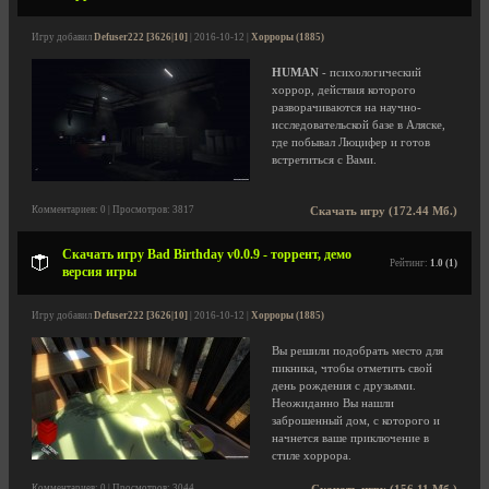
Игру добавил
Defuser222 [3626|10]
| 2016-10-12 |
Хорроры (1885)
HUMAN
- психологический
хоррор, действия которого
разворачиваются на научно-
исследовательской базе в Аляске,
где побывал Люцифер и готов
встретиться с Вами.
Комментариев: 0 | Просмотров: 3817
Скачать игру (172.44 Мб.)
Скачать игру Bad Birthday v0.0.9 - торрент, демо
Рейтинг:
1.0 (1)
версия игры
Игру добавил
Defuser222 [3626|10]
| 2016-10-12 |
Хорроры (1885)
Вы решили подобрать место для
пикника, чтобы отметить свой
день рождения с друзьями.
Неожиданно Вы нашли
заброшенный дом, с которого и
начнется ваше приключение в
стиле хоррора.
Комментариев: 0 | Просмотров: 3044