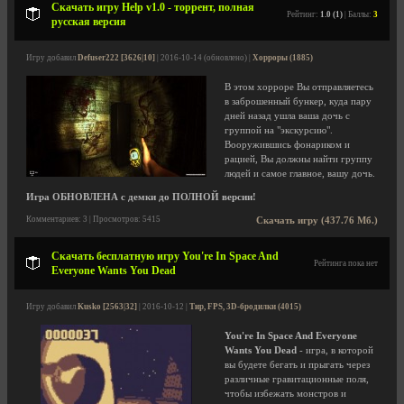
Скачать игру Help v1.0 - торрент, полная
Рейтинг:
1.0 (1)
| Баллы:
3
русская версия
Игру добавил
Defuser222 [3626|10]
| 2016-10-14 (обновлено) |
Хорроры (1885)
В этом хорроре Вы отправляетесь
в заброшенный бункер, куда пару
дней назад ушла ваша дочь с
группой на "экскурсию".
Вооружившись фонариком и
рацией, Вы должны найти группу
людей и самое главное, вашу дочь.
Игра ОБНОВЛЕНА с демки до ПОЛНОЙ версии!
Комментариев: 3 | Просмотров: 5415
Скачать игру (437.76 Мб.)
Скачать бесплатную игру You're In Space And
Рейтинга пока нет
Everyone Wants You Dead
Игру добавил
Kusko [2563|32]
| 2016-10-12 |
Тир, FPS, 3D-бродилки (4015)
You're In Space And Everyone
Wants You Dead
- игра, в которой
вы будете бегать и прыгать через
различные гравитационные поля,
чтобы избежать монстров и