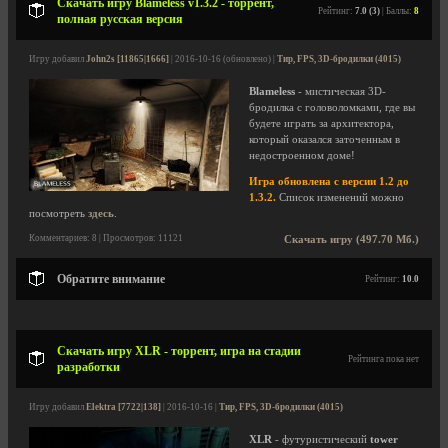
Скачать игру Blameless v1.3.2 - торрент,
Рейтинг:
7.0 (3)
| Баллы:
8
полная русская версия
Игру добавил
John2s [11865|1666]
| 2016-10-16 (обновлено) |
Тир, FPS, 3D-бродилки (4015)
Blameless
- мистическая 3D-
бродилка с головоломками, где вы
будете играть за архитектора,
который оказался заточенным в
недостроенном доме!
Игра обновлена с версии 1.2 до
1.3.2.
Список изменений можно
посмотреть
здесь
.
Комментариев: 8 | Просмотров: 11121
Скачать игру (497.70 Мб.)
Обратите внимание
Рейтинг:
10.0
Скачать игру XLR - торрент, игра на стадии
Рейтинга пока нет
разработки
Игру добавил
Elektra [7722|138]
| 2016-10-16 |
Тир, FPS, 3D-бродилки (4015)
XLR
- футуристический
tower