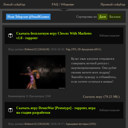
Левый сайдбар
FAQ / Общение
Правый сайдбар
Тир, FPS, 3D-бродилки
Наш Telegram @SmallGamez
Сортировка по
Дате
Баллам
Скачать бесплатную игру Clowns With Machetes
Рейтинга пока нет
v1.0 - торрент
Игру добавил
Defuser222 [3626|10]
| 2016-10-18 |
Тир, FPS, 3D-бродилки (4015)
Культ злых клоунов отправился
совершать ночной ритуал с
жертвоприношением. Они рубят
своими мачете всех подряд!
Хватайте кувалду и отбивайтесь,
если хотите остаться в живых!
Комментариев: 0 | Просмотров: 2340
Скачать игру (79.25 Мб.)
Скачать игру DroneWar [Prototype] - торрент, игра
Рейтинга пока нет
на стадии разработки
Игру добавил
Defuser222 [3626|10]
| 2016-10-17 |
Аркадные шутеры (2292)