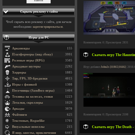
Скрыть рекламу с сайта
Чтоб скрыть всю рекламу с сайта, для начала
необходимо
зарегистрироваться
.
Игры для PC
Комментариев: 0 | Просмотров: 2831
Арканоиды
155
Платформеры (вид сбоку)
3991
Скачать игру The Haunting
Ролевые игры (RPG)
3505
Аркадные шутеры
2292
Игру добавил
John2s [11865|1666]
| 2016-
Хорроры
1885
Тир, FPS, 3D-бродилки
4015
Игры с физикой
1308
Песочницы (Sandbox-игры)
1404
Техника на колесах, гонки
1223
Леталки, скроллеры
1029
Аркады
3070
Файтинги
625
Комментариев: 0 | Просмотров: 2598
Текстовые, Roguelike
1701
Скачать игру The Death -
Визуальные новеллы
215
Я ищу, квесты, приключения
6441