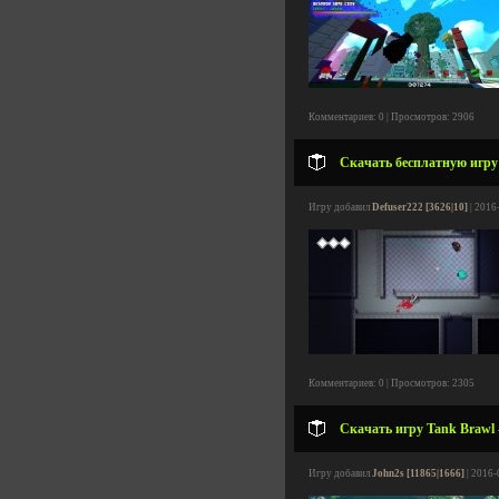
Комментариев: 0 | Просмотров: 2906
Скачать бесплатную игру
Игру добавил
Defuser222 [3626|10]
| 2016
Комментариев: 0 | Просмотров: 2305
Скачать игру Tank Brawl 
Игру добавил
John2s [11865|1666]
| 2016-