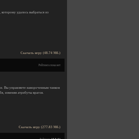
 которому удалось выбраться из
Скачать игру (48.74 Мб.)
Рейтинга пока нет
ии. Вы управляете навороченным танком
я, изменяя атрибуты врагов.
Скачать игру (277.83 Мб.)