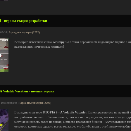
1 - игра на стадии разработки
-05-10 |
Аркадные шутеры (2292)
Всемирно известная кошка
Grumpy Cat
стала персонажем видеоигры! Берите в л
надоедливых ничтожных людишек!
 Volatile Vacation - полная версия
-10 (обновлено) |
Аркадные шутеры (2292)
В аркадном шутере
UTOPIA 9 - A Volatile Vacatio
n Вы отправляетесь на лучший 
по прибытию на место Вы понимаете, что все не так радужно, как вам обещал тур-
местная живность вовсе не милая, а вместо красоток в бикини – мутировавшие тв
остается, кроме как сделать все возможное, чтобы убраться с этой недружелюбно