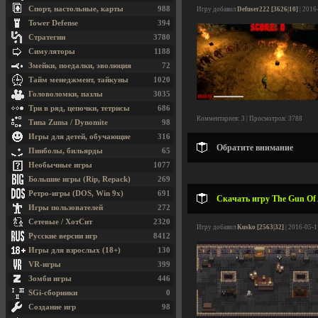
Спорт, настольные, карты
988
Игру добавил
Defuser222 [3626|10]
| 2016
Tower Defense
394
Стратегии
3780
Симуляторы
1188
Змейки, поедалки, эволюция
72
Тайм менеджмент, тайкуны
1020
Головоломки, пазлы
3035
Три в ряд, цепочки, тетрисы
686
Комментариев: 3 | Просмотров: 3788
Типа Zuma / Dynomite
98
Игры для детей, обучающие
316
Обратите внимание
Пинболы, бильярды
65
Необычные игры
1077
Большие игры (Rip, Repack)
269
Ретро-игры (DOS, Win 9x)
691
Скачать игру The Gun Of A
Игры пользователей
272
Сетевые / ХотСит
2320
Игру добавил
Kusko [2563|32]
| 2016-05-1
Русские версии игр
8412
Игры для взрослых (18+)
130
VR-игры
399
Зомби игры
446
SGi-сборники
0
Создание игр
98