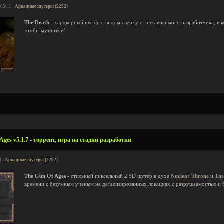
-05-13 |
Аркадные шутеры (2292)
The Death
- хардкорный шутер с видом сверху от независимого разработчика, в 
зомби-мутантов!
ges v5.1.7 - торрент, игра на стадии разработки
1 |
Аркадные шутеры (2292)
The Gun Of Ages
- стильный пиксельный 2.5D шутер в духе
Nuclear Throne
и
The
времени с безумным ученым на детализированных локациях с разрушаемостью и 