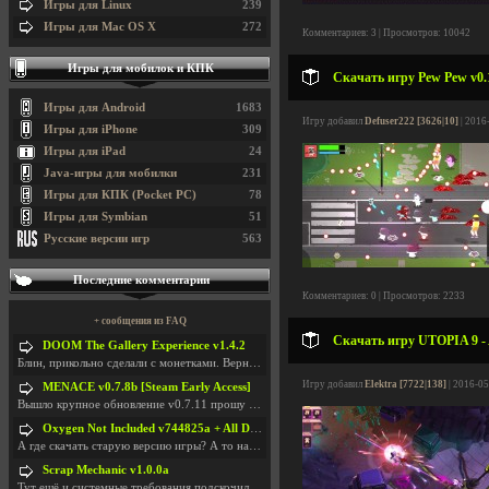
Игры для Linux
239
Игры для Mac OS X
272
Комментариев: 3 | Просмотров: 10042
Игры для мобилок и КПК
Скачать игру Pew Pew v0.
Игры для Android
1683
Игру добавил
Defuser222 [3626|10]
| 2016
Игры для iPhone
309
Игры для iPad
24
Java-игры для мобилки
231
Игры для КПК (Pocket PC)
78
Игры для Symbian
51
Русские версии игр
563
Последние комментарии
Комментариев: 0 | Просмотров: 2233
+ сообщения из FAQ
Скачать игру UTOPIA 9 - A
DOOM The Gallery Experience v1.4.2
Блин, прикольно сделали с монетками. Вернулся в св
Игру добавил
Elektra [7722|138]
| 2016-05
MENACE v0.7.8b [Steam Early Access]
Вышло крупное обновление v0.7.11 прошу обновить
Oxygen Not Included v744825a + All DLC
А где скачать старую версию игры? А то на новой но
Scrap Mechanic v1.0.0a
Тут ещё и системные требования подскочили. Если не