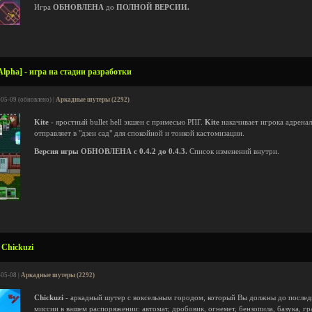
Игра
ОБНОВЛЕНА
до
ПОЛНОЙ ВЕРСИИ.
[Alpha] - игра на стадии разработки
-05-09 (обновлено) |
Аркадные шутеры (2292)
Kite
- яростный bullet hell экшен с примесью РПГ.
Kite
накачивает игрока адренал
отправляет в "дзен сад" для спокойной и тонкой кастомизации.
Версия игры ОБНОВЛЕНА с 0.4.2 до 0.4.3.
Список изменений внутри.
 Chickuzi
-05-08 |
Аркадные шутеры (2292)
Chickuzi
- аркадный шутер с воксельным городом, который Вы должны до послед
миссии в вашем распоряжении: автомат, дробовик, огнемет, бензопила, базука, г