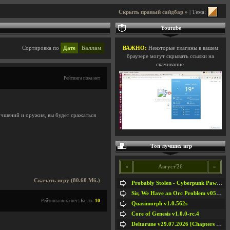
Скрыть правый сайдбар »
| Тема:
Youtube
Сортировка по
Дате
Баллам
ВАЖНО:
Некоторые плагины в вашем
браузере могут скрывать ссылки на
скачивание.
Рейтинга пока нет
учшений и оружия, вы будет сражаться
Топ лучших игр
«
Август'26
»
Скачать игру (80.60 Мб.)
Probably Stolen - Cyberpunk Pawnshop Simulator v048c [Playtest]
Sir, We Have an Orc Problem v05.08.2026
Рейтинга пока нет | Баллы:
10
Quasimorph v1.0.562s
Core of Genesis v1.0.0-rc.4
Deltarune v29.07.2026 [Chapters 1-5] / + RUS [Chapters 1-5]