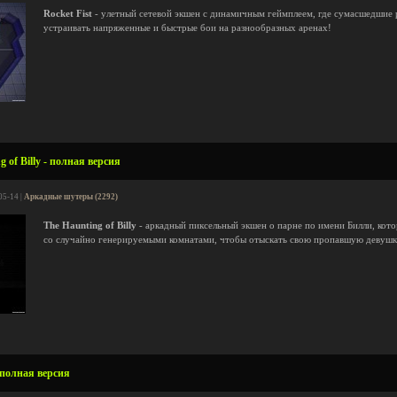
Rocket Fist
- улетный сетевой экшен с динамичным геймплеем, где сумасшедшие 
устраивать напряженные и быстрые бои на разнообразных аренах!
 of Billy - полная версия
05-14 |
Аркадные шутеры (2292)
The Haunting of Billy
- аркадный пиксельный экшен о парне по имени Билли, кот
со случайно генерируемыми комнатами, чтобы отыскать свою пропавшую девушк
 полная версия