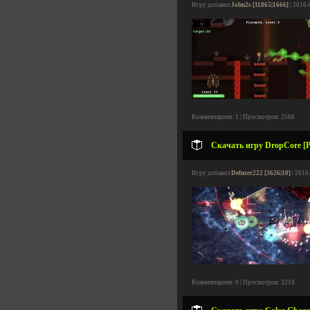
Игру добавил
John2s [11865|1666]
| 2016-
Комментариев: 1 | Просмотров: 2566
Скачать игру DropCore [P
Игру добавил
Defuser222 [3626|10]
| 2016
Комментариев: 0 | Просмотров: 3218