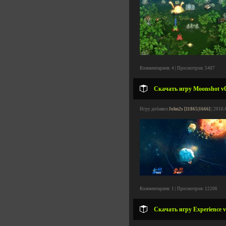
Комментариев: 4 | Просмотров: 5407
Скачать игру Moonshot v0.
Игру добавил
John2s [11865|1666]
| 2016-
Комментариев: 1 | Просмотров: 12206
Скачать игру Experience v