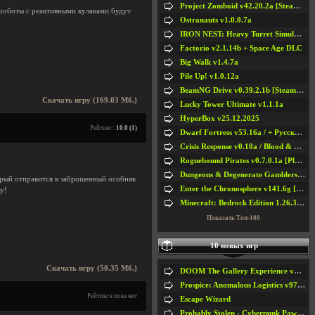
Project Zomboid v42.20.2a [Steam Early Access]
роботы с реактивными кулаками будут
Ostranauts v1.0.0.7a
IRON NEST: Heavy Turret Simulator v1.0a
Factorio v2.1.14b + Space Age DLC
Big Walk v1.4.7a
Pile Up! v1.0.12a
BeamNG Drive v0.39.2.1b [Steam Early Access]
Скачать игру (169.03 Мб.)
Lucky Tower Ultimate v1.1.1a
HyperBox v25.12.2025
Рейтинг:
10.0 (1)
Dwarf Fortress v53.16a / + Русская Версия v50.12a
Crisis Response v0.10a / Blood & Bullet
Roguebound Pirates v0.7.0.1a [Playtest]
Dungeons & Degenerate Gamblers v2.0.2a
орый отправится в заброшенный особняк
Enter the Chronosphere v141.6g [Steam Early Access]
у!
Minecraft: Bedrock Edition 1.26.33.1a / + TLauncher v2.89
Показать Топ-100
10 новых игр
Скачать игру (50.35 Мб.)
DOOM The Gallery Experience v1.4.2
Prospice: Anomalous Logistics v97 [Playtest]
Рейтинга пока нет
Escape Wizard
Probably Stolen - Cyberpunk Pawnshop Simulator v048c [Playtest]