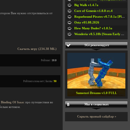
Big Walk v1.4.7a
Core of Genesis v1.0.0-rc.4
котором Вам нужно отстреливаться от
Roguebound Pirates v0.7.0.1a [Playtest]
Osta v01.08.2026
How Many Dudes? v1.0.5a
Wonderia v0.5.10b [Steam Early Access]
SGi рекомендует
Скачать игру (234.38 Мб.)
Рейтинг:
10.0
Рейтинга пока нет | Баллы:
90
Sumotori Dreams v1.0 FULL
 Binding Of Isaac
про путешествия во
Мы в социалках
белым котиком.
Скрыть правый сайдбар »