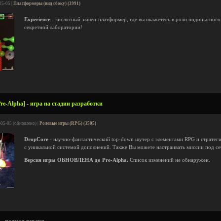
05-05 |
Платформеры (вид сбоку) (3991)
Experience
- кислотный экшен-платформер, где вы окажетесь в роли подопытного,
секретной лаборатории!
re-Alpha] - игра на стадии разработки
-05-05 (обновлено) |
Ролевые игры (RPG) (3505)
DropCore
- научно-фантастический top-down шутер с элементами RPG и стратег
с уникальной системой дополнений. Также Вы можете настраивать миссии под себ
Версия игры ОБНОВЛЕНА до Pre-Alpha.
Список изменений не обнаружен.