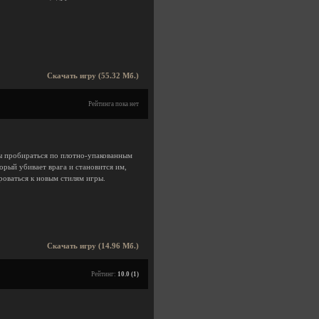
Скачать игру (55.32 Мб.)
Рейтинга пока нет
ы пробираться по плотно-упакованным
орый убивает врага и становится им,
роваться к новым стилям игры.
Скачать игру (14.96 Мб.)
Рейтинг:
10.0 (1)