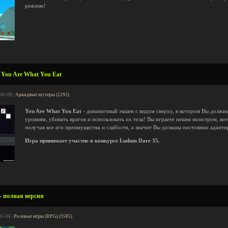
режиме!
 You Are What You Eat
-05-08 |
Аркадные шутеры (2292)
You Are What You Eat
- динамичный экшен с видом сверху, в котором Вы должн
уровням, убивать врагов и использовать их тела! Вы играете неким монстром, кот
получая все его преимущества и слабости, а значит Вы должны постоянно адапти
Игра принимает участие в конкурсе Ludum Dare 35.
- полная версия
05-06 |
Ролевые игры (RPG) (3505)