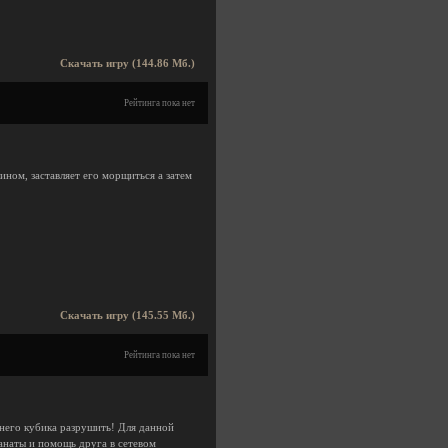
Скачать игру (144.86 Мб.)
Рейтинга пока нет
ином, заставляет его морщиться а затем
Скачать игру (145.55 Мб.)
Рейтинга пока нет
него кубика разрушить! Для данной
ранаты и помощь друга в сетевом