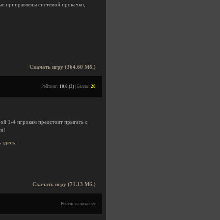
рые приправлены системой прокачки,
Скачать игру (364.60 Мб.)
Рейтинг:
10.0 (3)
| Баллы:
20
орой 1-4 игрокам предстоит прыгать с
ми!
ь
здесь
.
Скачать игру (71.13 Мб.)
Рейтинга пока нет