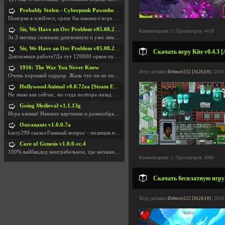
Probably Stolen - Cyberpunk Pawnshop Simulator v048c [Playtest]
Поиграв в плейтест, сразу бы накинул игре наивысши
Sir, We Have an Orc Problem v05.08.2026
Комментариев: 2 | Просмотров: 4418
За 3 месяца склепали дипломную и уже лям двести ба
Sir, We Have an Orc Problem v05.08.2026
Скачать игру Kite v0.4.3 
Дипломная работа?Да тут 120000 орков путь выбирают
1916: The War You Never Knew
Игру добавил
Defuser222 [3626|10]
| 2016
Очень хороший хоррор. Жаль что он не получил должн
Hollywood Animal v0.8.72ea [Steam Early Access]
Не знаю как сейчас, но года полтора назад игра был
Going Medieval v1.1.13g
Игра клевая! Именно картинки и разнообразия в стро
Ostranauts v1.0.0.7a
karry299 сказал:Главный вопрос - полиция по-прежне
Core of Genesis v1.0.0-rc.4
100% вайбкодед неиграбельное, где механики знает т
Комментариев: 1 | Просмотров: 3086
Скачать бесплатную игру
Игру добавил
Defuser222 [3626|10]
| 2016