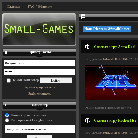
Главная
FAQ / Общение
Наш Telegram @SmallGamez
Скачать игру Astro Duel 
Привет, Гость!
Игру добавил
John2s [11865|1666]
| 2016-
Чужой компьютер
Зарегистрироваться
Забыл пароль
Поиск игр
Комментариев: 1 | Просмотров: 4441
Поиск игр по названию
Скачать игру Rocket Fist 
Расширенный Google-поиск
Игру добавил
John2s [11865|1666]
| 2016-