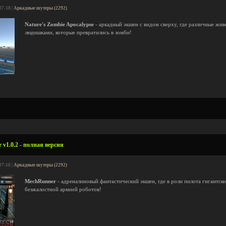
07-18 |
Аркадные шутеры (2292)
Nature's Zombie Apocalypse
- аркадный экшен с видом сверху, где различные жи
людишками, которые превратились в зомби!
v1.0.2 - полная версия
07-16 |
Аркадные шутеры (2292)
MechRunner
- адреналиновый фантастический экшен, где в роли пилота гигантско
безжалостной армией роботов!