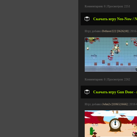
Комментариев: 0 | Просмотров: 2251
Скачать игру Neo-Now / N
Игру добавил
Defuser222 [3626|10]
| 2016
Комментариев: 0 | Просмотров: 2262
Скачать игру Gun Done - 
Игру добавил
John2s [11865|1666]
| 2016-