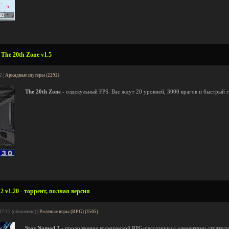
The 20th Zone v1.5
2 |
Аркадные шутеры (2292)
The 20th Zone
- олдскульный FPS. Вас ждут 20 уровней, 3000 врагов и быстрый 
 v1.20 - торрент, полная версия
07-12 (обновлено) |
Ролевые игры (RPG) (3505)
Star Nomad 2
- продолжение космической RPG-песочницы с элементами стратегии,