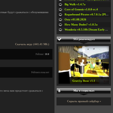
Big Walk v1.4.7a
Core of Genesis v1.0.0-rc.4
вотные будут сражаться с обезумевшими
Roguebound Pirates v0.7.0.1a [Playtest]
Osta v01.08.2026
How Many Dudes? v1.0.5a
Wonderia v0.5.10b [Steam Early Access]
SGi рекомендует
Скачать игру (441.41 Мб.)
Рейтинг:
10.0
Рейтинга пока нет
Gravity Bone v1.1
Мы в социалках
го меха вам предстоит сражаться с
Скрыть правый сайдбар »