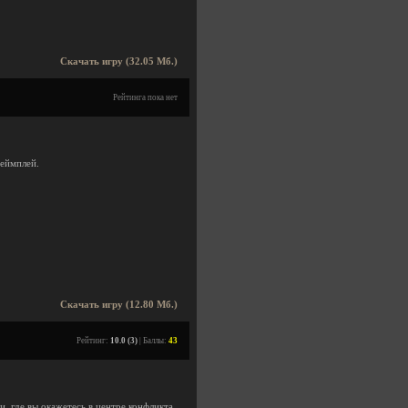
Скачать игру (32.05 Мб.)
Рейтинга пока нет
геймплей.
Скачать игру (12.80 Мб.)
Рейтинг:
10.0 (3)
| Баллы:
43
 где вы окажетесь в центре конфликта,