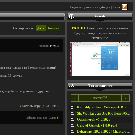
Скрыть правый сайдбар »
| Тема:
Youtube
Сортировка по
Дате
Баллам
ВАЖНО:
Некоторые плагины в вашем
браузере могут скрывать ссылки на
скачивание.
Рейтинг:
10.0 (1)
дет сражаться с роботами-нацистами!
 лишь 10 секунд.
Топ лучших игр
ка, еще больше уровней и другие
«
Август'26
»
Скачать игру (69.51 Мб.)
Probably Stolen - Cyberpunk Pawnshop Simulator v048c [Playtest]
Sir, We Have an Orc Problem v05.08.2026
Рейтинга пока нет | Баллы:
9
Quasimorph v1.0.562s
Core of Genesis v1.0.0-rc.4
Deltarune v29.07.2026 [Chapters 1-5] / + RUS [Chapters 1-5]