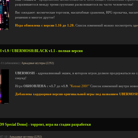
разразившегося между тремя группами расколовшегося на части человечества!
Вас ожидают: космическая торговля, масштабные сражения, RPG прокачка, масшт
решения и многое другое!
Игра обновлена с версии 1.16 до 1.20.
Список изменений можно посмотреть
зде
v1.9 / UBERMOSH:BLACK v1.1 - полная версия
-11 (обновлено) |
Аркадные шутеры (2292)
UBERMOSH
- адреналиновый экшен, в котором игрок должен продержаться на 
секунд!
Игра
ОБНОВЛЕНА
с
v1.7
до
v1.9
.
"Kensai 200!"
Список изменений внутри новос
Добавлена хардкорная версия оригинальной игры под названием UBERMO
D9 Special Demo] - торрент, игра на стадии разработки
-07-10 |
Аркадные шутеры (2292)