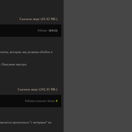
Скачать игру (41.42 Мб.)
Рейтинг:
10.0 (3)
куренты, которых мы должны обойти и
.
Описание внутри.
Скачать игру (242.35 Мб.)
Рейтинга пока нет | Баллы:
9
лагается промчаться "с ветерком" по