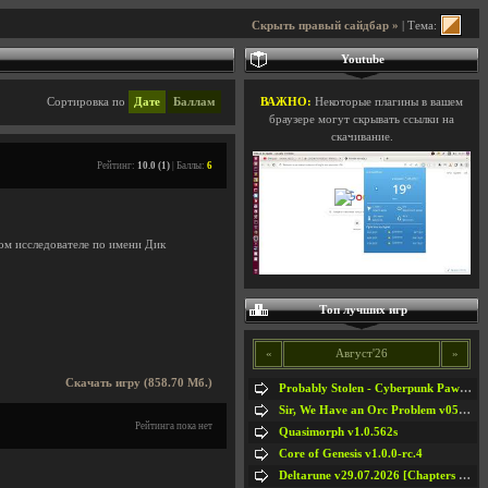
Скрыть правый сайдбар »
| Тема:
Youtube
Сортировка по
Дате
Баллам
ВАЖНО:
Некоторые плагины в вашем
браузере могут скрывать ссылки на
скачивание.
Рейтинг:
10.0 (1)
| Баллы:
6
ом исследователе по имени Дик
Топ лучших игр
«
Август'26
»
Скачать игру (858.70 Мб.)
Probably Stolen - Cyberpunk Pawnshop Simulator v048c [Playtest]
Sir, We Have an Orc Problem v05.08.2026
Рейтинга пока нет
Quasimorph v1.0.562s
Core of Genesis v1.0.0-rc.4
Deltarune v29.07.2026 [Chapters 1-5] / + RUS [Chapters 1-5]