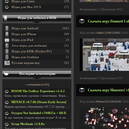
Игры для Linux
239
Игры для Mac OS X
272
Комментариев: 1 | Просмотров: 3012
Игры для мобилок и КПК
Скачать игру Damned Cold
Игры для Android
1683
Игру добавил
John2s [11865|1666]
| 2016-
Игры для iPhone
309
Игры для iPad
24
Java-игры для мобилки
231
Игры для КПК (Pocket PC)
78
Игры для Symbian
51
Русские версии игр
563
Последние комментарии
Комментариев: 0 | Просмотров: 2757
+ сообщения из FAQ
Скачать игру Monsters! v1
DOOM The Gallery Experience v1.4.2
Блин, прикольно сделали с монетками. Вернулся в св
Игру добавил
Defuser222 [3626|10]
| 2016
MENACE v0.7.8b [Steam Early Access]
Вышло крупное обновление v0.7.11 прошу обновить
Oxygen Not Included v744825a + All DLC
А где скачать старую версию игры? А то на новой но
Scrap Mechanic v1.0.0a
Тут ещё и системные требования подскочили. Если не