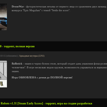
DroneWar
- футуристическая леталка от первого лица со сражением двух команд
конкурса "Epic MegaJam" с темой "Settle the score".
.0 - торрент, полная версия
-10-15 (обновлено) |
Аркадные шутеры (2292)
Ballistick
- экшен в черно-белом стиле, который отдает дань уважения флэш-роли
человечков". В игре несколько видов оружия, возможность укрываться за ящикам
экшен.
Игра ОБНОВЛЕНА с демки до ПОЛНОЙ версии!
obots v1.31 [Steam Early Access] - торрент, игра на стадии разработки