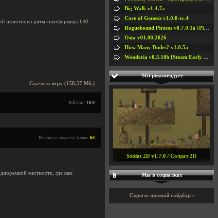
Big Walk v1.4.7a
Core of Genesis v1.0.0-rc.4
лей известного ритм-платформера
140
.
Roguebound Pirates v0.7.0.1a [Playtest]
Osta v01.08.2026
How Many Dudes? v1.0.5a
Wonderia v0.5.10b [Steam Early Access]
SGi рекомендует
Скачать игру (158.57 Мб.)
Рейтинг:
10.0
Рейтинга пока нет | Баллы:
60
Soldat 2D v1.7.0 / Солдат 2D
диорамной местности, где вам
Мы в социалках
Скрыть правый сайдбар »