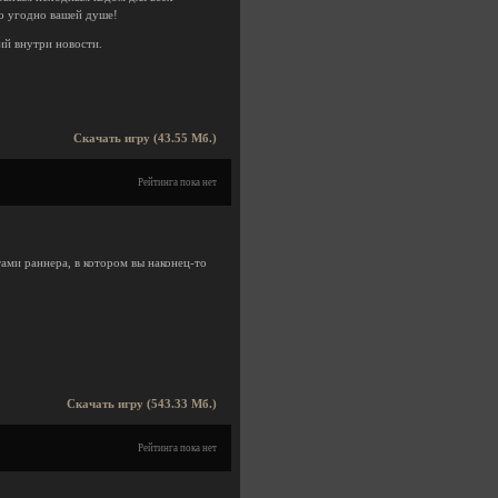
то угодно вашей душе!
й внутри новости.
Скачать игру (43.55 Мб.)
Рейтинга пока нет
ами раннера, в котором вы наконец-то
Скачать игру (543.33 Мб.)
Рейтинга пока нет