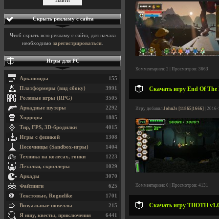
Скрыть рекламу с сайта
Чтоб скрыть всю рекламу с сайта, для начала
необходимо
зарегистрироваться
.
Игры для PC
Комментариев: 2 | Просмотров: 3663
Арканоиды
155
Платформеры (вид сбоку)
3991
Скачать игру End Of The 
Ролевые игры (RPG)
3505
Аркадные шутеры
2292
Игру добавил
John2s [11865|1666]
| 2016-
Хорроры
1885
Тир, FPS, 3D-бродилки
4015
Игры с физикой
1308
Песочницы (Sandbox-игры)
1404
Техника на колесах, гонки
1223
Леталки, скроллеры
1029
Аркады
3070
Комментариев: 0 | Просмотров: 4131
Файтинги
625
Текстовые, Roguelike
1701
Скачать игру THOTH v1.0u
Визуальные новеллы
215
Я ищу, квесты, приключения
6441