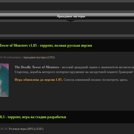
Аркадные шутеры
ower of Monsters v1.05 - торрент, полная русская версия
10-30 (обновлено) |
Аркадные шутеры (2292)
The Deadly Tower of Monsters
- веселый аркадный экшен о знаменитом космическ
Старспид, корабль которого потерпел крушение на загадочной планете Гравория!
Игра обновлена до версии 1.05.
Список изменений можно посмотреть
здесь
.
0.3 - торрент, игра на стадии разработки
-10-29 |
Ролевые игры (RPG) (3505)