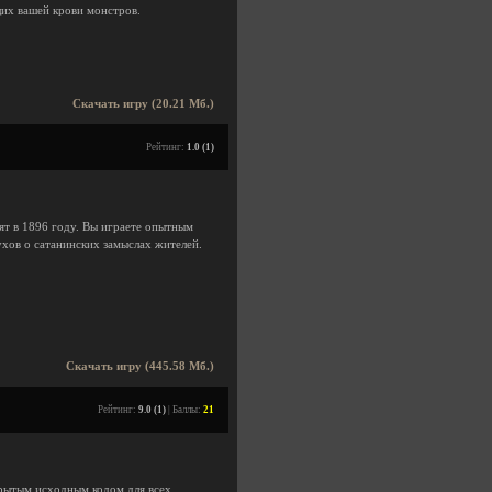
щих вашей крови монстров.
Скачать игру (20.21 Мб.)
Рейтинг:
1.0 (1)
ят в 1896 году. Вы играете опытным
ухов о сатанинских замыслах жителей.
Скачать игру (445.58 Мб.)
Рейтинг:
9.0 (1)
| Баллы:
21
рытым исходным кодом для всех