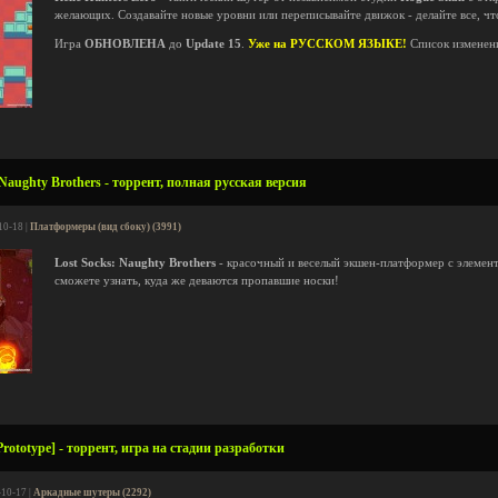
желающих. Создавайте новые уровни или переписывайте движок - делайте все, ч
Игра
ОБНОВЛЕНА
до
Update 15
.
Уже на РУССКОМ ЯЗЫКЕ!
Список изменени
Naughty Brothers - торрент, полная русская версия
10-18 |
Платформеры (вид сбоку) (3991)
Lost Socks: Naughty Brothers
- красочный и веселый экшен-платформер с элемент
сможете узнать, куда же деваются пропавшие носки!
ototype] - торрент, игра на стадии разработки
-10-17 |
Аркадные шутеры (2292)