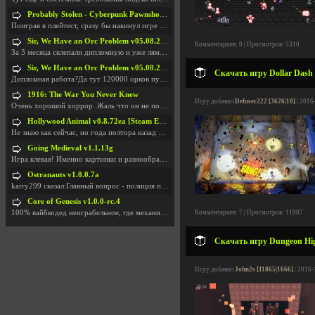
Probably Stolen - Cyberpunk Pawnshop Simulator v048c [Playtest]
Поиграв в плейтест, сразу бы накинул игре наивысши
Sir, We Have an Orc Problem v05.08.2026
Комментариев: 0 | Просмотров: 5310
За 3 месяца склепали дипломную и уже лям двести ба
Sir, We Have an Orc Problem v05.08.2026
Скачать игру Dollar Dash
Дипломная работа?Да тут 120000 орков путь выбирают
1916: The War You Never Knew
Игру добавил
Defuser222 [3626|10]
| 2016
Очень хороший хоррор. Жаль что он не получил должн
Hollywood Animal v0.8.72ea [Steam Early Access]
Не знаю как сейчас, но года полтора назад игра был
Going Medieval v1.1.13g
Игра клевая! Именно картинки и разнообразия в стро
Ostranauts v1.0.0.7a
karry299 сказал:Главный вопрос - полиция по-прежне
Core of Genesis v1.0.0-rc.4
100% вайбкодед неиграбельное, где механики знает т
Комментариев: 7 | Просмотров: 11987
Скачать игру Dungeon Hig
Игру добавил
John2s [11865|1666]
| 2016-