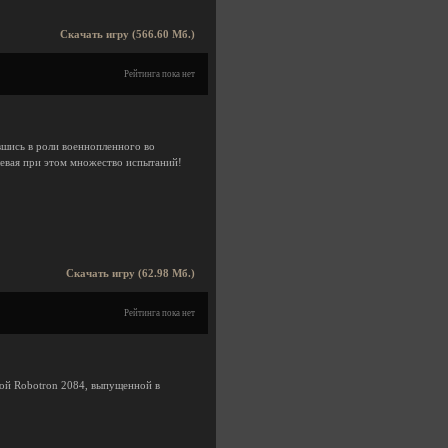
Скачать игру (566.60 Мб.)
Рейтинга пока нет
вшись в роли военнопленного во
левая при этом множество испытаний!
Скачать игру (62.98 Мб.)
Рейтинга пока нет
ой Robotron 2084, выпущенной в