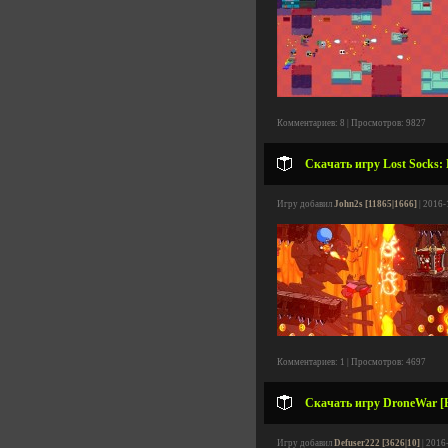
Комментариев: 8 | Просмотров: 9827
Скачать игру Lost Socks: 
Игру добавил
John2s [11865|1666]
| 2016-
Комментариев: 1 | Просмотров: 4697
Скачать игру DroneWar [Pr
Игру добавил
Defuser222 [3626|10]
| 2016