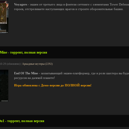
Voyagers
- экшен от третьего лица в фэнтези сеттинге с элементами Tower Defen
героев, отстреливаете наступающих врагов и строите оборонительные башни.
Mine - торрент, полная версия
10-29 (обновлено) |
Аркадные шутеры (2292)
End Of The Mine
- захватывающий экшен-платформер, где в роли шахтера вы буде
ресурсов на далекой планете!
Игра обновлена с Демо-версии до ПОЛНОЙ версии!
1 - торрент, полная версия