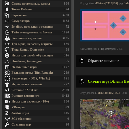
Спорт, настольные, карты
988
Игру добавил
Elektra [7722|138]
, ред.
Joh
Tower Defense
394
Стратегии
3780
Симуляторы
1188
Змейки, поедалки, эволюция
72
Тайм менеджмент, тайкуны
1020
Головоломки, пазлы
3035
Три в ряд, цепочки, тетрисы
686
Комментариев: 1 | Просмотров: 2465
Типа Zuma / Dynomite
98
Игры для детей, обучающие
316
Обратите внимание
Пинболы, бильярды
65
Необычные игры
1077
Большие игры (Rip, Repack)
269
Ретро-игры (DOS, Win 9x)
691
Скачать игру Diorama Batt
Игры пользователей
272
Сетевые / ХотСит
2320
Игру добавил
John2s [11865|1666]
| 2016-
Русские версии игр
8412
Игры для взрослых (18+)
130
VR-игры
399
Зомби игры
446
SGi-сборники
0
Создание игр
98