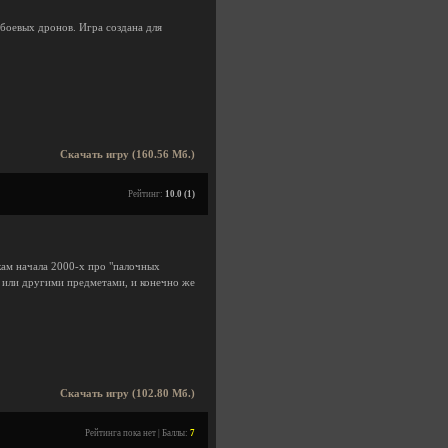
 боевых дронов. Игра создана для
Скачать игру (160.56 Мб.)
Рейтинг:
10.0 (1)
кам начала 2000-х про "палочных
и или другими предметами, и конечно же
Скачать игру (102.80 Мб.)
Рейтинга пока нет | Баллы:
7