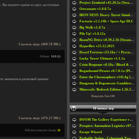
Project Zomboid v42.20.2a [Steam Early Access]
se. Вы играете одним из двух доступных
Ostranauts v1.0.0.7a
IRON NEST: Heavy Turret Simulator v1.0a
Factorio v2.1.14b + Space Age DLC
Big Walk v1.4.7a
Pile Up! v1.0.12a
BeamNG Drive v0.39.2.1b [Steam Early Access]
Скачать игру (409.78 Мб.)
HyperBox v25.12.2025
Dwarf Fortress v53.16a / + Русская Версия v50.12a
Рейтинг:
10.0 (1)
Lucky Tower Ultimate v1.1.1a
Crisis Response v0.10a / Blood & Bullet
Roguebound Pirates v0.7.0.1a [Playtest]
Enter the Chronosphere v141.6g [Steam Early Access]
те заниматься раскопкой ценных
Dungeons & Degenerate Gamblers v2.0.2a
Minecraft: Bedrock Edition 1.26.33.1a / + TLauncher v2.89
Показать Топ-100
10 новых игр
Скачать игру (476.25 Мб.)
DOOM The Gallery Experience v1.4.2
Prospice: Anomalous Logistics v97 [Playtest]
Рейтинга пока нет | Баллы:
26
Escape Wizard
Probably Stolen - Cyberpunk Pawnshop Simulator v048c [Playtest]