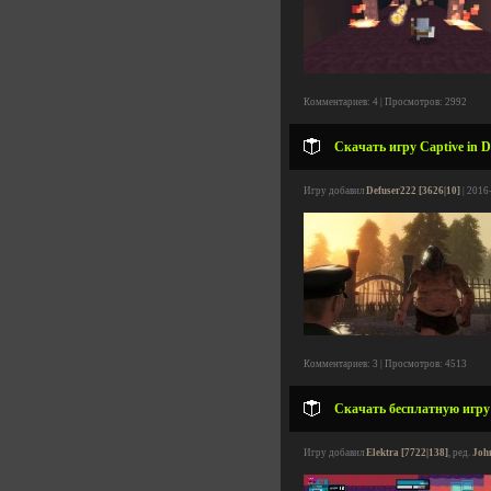
Комментариев: 4 | Просмотров: 2992
Скачать игру Captive in De
Игру добавил
Defuser222 [3626|10]
| 2016
Комментариев: 3 | Просмотров: 4513
Скачать бесплатную игру R
Игру добавил
Elektra [7722|138]
, ред.
Joh