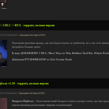
 + 3 DLC / +RUS - торрент, полная версия
-10-26 (обновлено) |
Аркадные шутеры (2292)
Ураганная красивая аркада, где мы будем играть за грабителя, но у нас есть кон
награбить больше денег.
К игре ДОБАВЛЕНО 3 DLC: More Ways to Win, Robbers Tool-Kit, Winter Pack
Добавлен РУСИФИКАТОР от ZoG Forum Team!
hway v1.10 - торрент, полная версия
10-24 (обновлено) |
Аркадные шутеры (2292)
Dungeon Highway
- безостановочный dungeon-runner в ретро стиле, где вам пред
переполненным различными тварями подземельям!