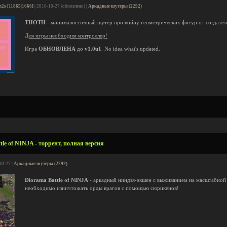
n2s [11865|1666]
| 2016-10-27 (обновлено) |
Аркадные шутеры (2292)
THOTH
- минималистичный шутер про войну геометрических фигур от создате
Для игры необходим контроллер!
Игра
ОБНОВЛЕНА
до
v1.0u1
. No idea what's updated.
le of NINJA - торрент, полная версия
10-27 |
Аркадные шутеры (2292)
Diorama Battle of NINJA
- аркадный ниндзя-экшен с выживанием на масштабной 
необходимо изничтожать орды врагов с помощью сюрикенов!