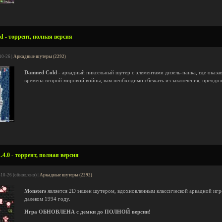
 - торрент, полная версия
10-26 |
Аркадные шутеры (2292)
Damned Cold
- аркадный пиксельный шутер с элементами дизель-панка, где оказа
времена второй мировой войны, вам необходимо сбежать из заключения, преодо
.4.0 - торрент, полная версия
-10-26 (обновлено) |
Аркадные шутеры (2292)
Monsters
является 2D экшен шутером, вдохновленным классической аркадной игр
далеком 1994 году.
Игра ОБНОВЛЕНА с демки до ПОЛНОЙ версии!