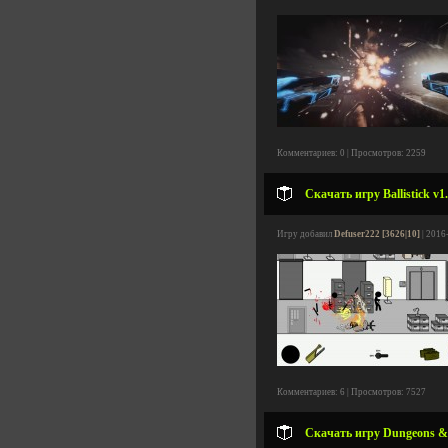
Комментариев: 0 | Просмотров: 2259
Скачать игру Ballistick v1
Игру добавил
Defuser222 [3626|10]
| 2016
Комментариев: 6 | Просмотров: 7527
Скачать игру Dungeons & R