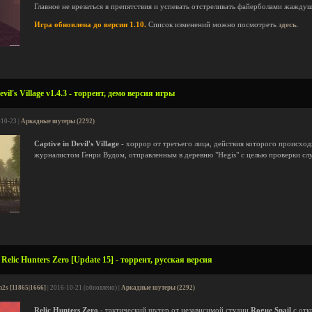
Главное не врезаться в препятствия и успевать отстреливать файерболами жажду
Игра обновлена до версии 1.10.
Список изменений можно посмотреть
здесь
.
vil's Village v1.4.3 - торрент, демо версия игры
-10-23 |
Аркадные шутеры (2292)
Captive in Devil's Village
- хоррор от третьего лица, действия которого происход
журналистом Генри Вудом, отправленным в деревню "Hegis" с целью проверки сл
elic Hunters Zero [Update 15] - торрент, русская версия
n2s [11865|1666]
| 2016-10-21 (обновлено) |
Аркадные шутеры (2292)
Relic Hunters Zero
- тактический шутер от независимой студии
Rogue Snail
с отк