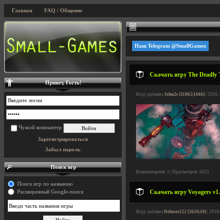
Главная
FAQ / Общение
Наш Telegram @SmallGamez
Скачать игру The Deadly T
Привет, Гость!
Игру добавил
John2s [11865|1666]
| 2016-
Чужой компьютер
Зарегистрироваться
Забыл пароль
Поиск игр
Комментариев: 1 | Просмотров: 5825
Поиск игр по названию
Скачать игру Voyagers v1.
Расширенный Google-поиск
Игру добавил
Defuser222 [3626|10]
| 2016