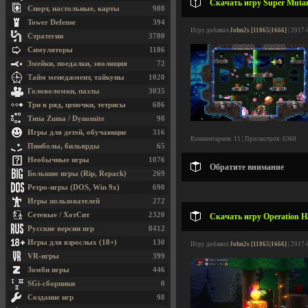
Скачать игру Super Mutant
Спорт, настольные, карты
988
Tower Defense
394
Игру добавил
John2s [11865|1666]
| 2017-
Стратегии
3780
Симуляторы
1186
Змейки, поедалки, эволюция
72
Тайм менеджмент, тайкуны
1020
Головоломки, пазлы
3035
Три в ряд, цепочки, тетрисы
686
Типа Zuma / Dynomite
98
Игры для детей, обучающие
316
Комментариев: 11 | Просмотров: 6360
Пинболы, бильярды
65
Необычные игры
1076
Обратите внимание
Большие игры (Rip, Repack)
269
Ретро-игры (DOS, Win 9x)
690
Игры пользователей
272
Сетевые / ХотСит
2320
Скачать игру Operation Ha
Русские версии игр
8412
Игры для взрослых (18+)
130
Игру добавил
John2s [11865|1666]
| 2017-
VR-игры
399
Зомби игры
446
SGi-сборники
0
Создание игр
98