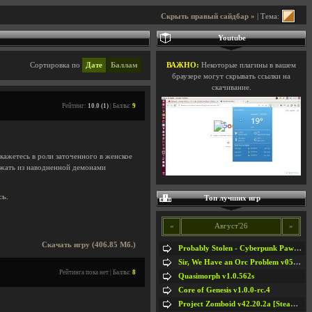
Скрыть правый сайдбар »
| Тема:
Youtube
Сортировка по
Дате
Баллам
ВАЖНО:
Некоторые плагины в вашем
браузере могут скрывать ссылки на
скачивание.
Рейтинг:
10.0 (1)
| Баллы:
9
ажетесь в роли заточенного в женское
ежать из наводненной демонами
сь
.
Топ лучших игр
«
Август'26
»
Скачать игру (406.85 Мб.)
Probably Stolen - Cyberpunk Pawnshop Simulator v048c [Playtest]
Sir, We Have an Orc Problem v05.08.2026
Рейтинга пока нет | Баллы:
8
Quasimorph v1.0.562s
Core of Genesis v1.0.0-rc.4
Project Zomboid v42.20.2a [Steam Early Access]