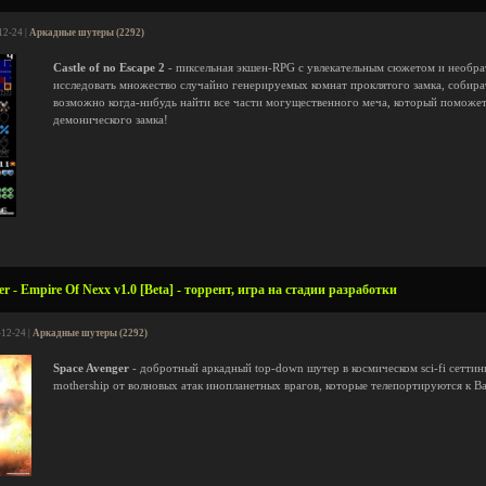
12-24 |
Аркадные шутеры (2292)
Castle of no Escape 2
- пиксельная экшен-RPG с увлекательным сюжетом и необра
исследовать множество случайно генерируемых комнат проклятого замка, собират
возможно когда-нибудь найти все части могущественного меча, который поможет
демонического замка!
r - Empire Of Nexx v1.0 [Beta] - торрент, игра на стадии разработки
-12-24 |
Аркадные шутеры (2292)
Space Avenger
- добротный аркадный top-down шутер в космическом sci-fi сетти
mothership от волновых атак инопланетных врагов, которые телепортируются к 