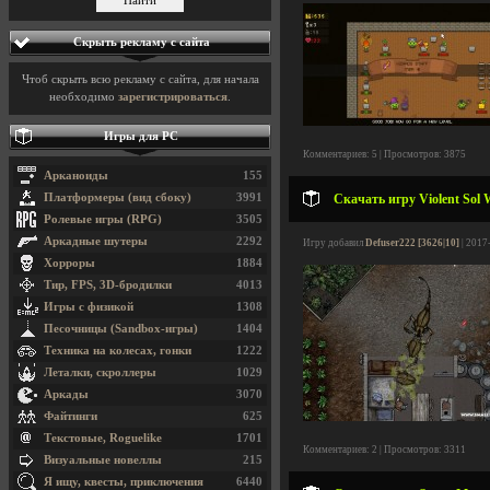
Скрыть рекламу с сайта
Чтоб скрыть всю рекламу с сайта, для начала
необходимо
зарегистрироваться
.
Игры для PC
Комментариев: 5 | Просмотров: 3875
Арканоиды
155
Платформеры (вид сбоку)
3991
Скачать игру Violent Sol 
Ролевые игры (RPG)
3505
Аркадные шутеры
2292
Игру добавил
Defuser222 [3626|10]
| 2017
Хорроры
1884
Тир, FPS, 3D-бродилки
4013
Игры с физикой
1308
Песочницы (Sandbox-игры)
1404
Техника на колесах, гонки
1222
Леталки, скроллеры
1029
Аркады
3070
Файтинги
625
Текстовые, Roguelike
1701
Комментариев: 2 | Просмотров: 3311
Визуальные новеллы
215
Я ищу, квесты, приключения
6440