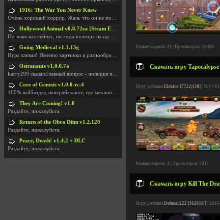
1916: The War You Never Knew
Очень хороший хоррор. Жаль что он не получил должн
Hollywood Animal v0.8.72ea [Steam Early Access]
Не знаю как сейчас, но года полтора назад игра был
Комментариев: 21 | Просмотров: 23406
Going Medieval v1.1.13g
Игра клевая! Именно картинки и разнообразия в стро
Ostranauts v1.0.0.7a
Скачать игру Tapocalypse 
karry299 сказал:Главный вопрос - полиция по-прежне
Core of Genesis v1.0.0-rc.4
Игру добавил
Elektra [7722|138]
| 2017-01
100% вайбкодед неиграбельное, где механики знает т
They Are Coming! v1.0
Раздайте, пожалуйста.
Return of the Obra Dinn v1.2.120
Раздайте, пожалуйста.
Peace, Death! v1.4.2 + DLC
Раздайте, пожалуйста.
Комментариев: 3 | Просмотров: 3311
Скачать игру Kill The Dra
Игру добавил
Defuser222 [3626|10]
| 2016