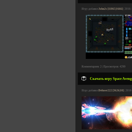
Игру добавил
John2s [11865|1666]
| 2016-
Комментариев: 2 | Просмотров: 4299
Скачать игру Space Avenge
Игру добавил
Defuser222 [3626|10]
| 2016