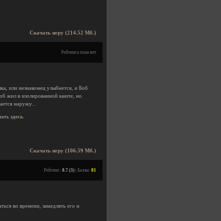
Скачать игру (214.52 Мб.)
Рейтинга пока нет
лка, или незнакомец улыбнется, и Боб
Боб жил в изолированной каюте, но
ется наружу...
нать
здесь
.
Скачать игру (106.59 Мб.)
Рейтинг:
8.7 (3)
| Баллы:
81
ься во времени, замедлять его и