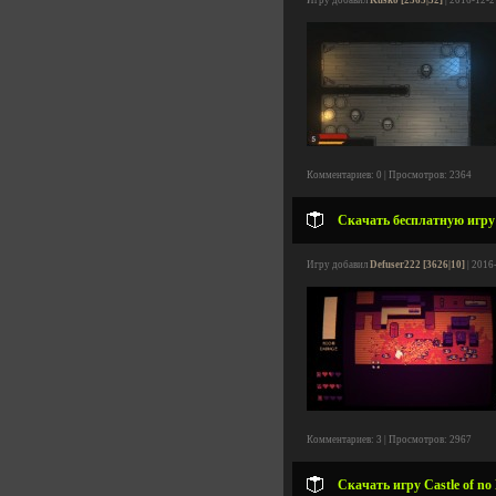
Игру добавил
Kusko [2563|32]
| 2016-12-2
Комментариев: 0 | Просмотров: 2364
Скачать бесплатную игру H
Игру добавил
Defuser222 [3626|10]
| 2016
Комментариев: 3 | Просмотров: 2967
Скачать игру Castle of no