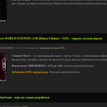
маг, рыцарь, лучница и копьеносец. Разработчик вдохновлялся такими играми как N
ver WORLD IGNITION v1.06 [Deluxe Edition] / +GOG - торрент, полная версия
r222 [3626|10]
| 2016-12-28 (обновлено) |
Аркадные шутеры (2292)
Crimzon Clover
– это вертикальный скролл - шутер. В игре - потрясающая графи
Бесконечная стрельба и множество врагов не дадут вам расслабиться ни на секунд
Версия игры ОБНОВЛЕНА с 1.05 до 1.06.
Список изменений внутри.
Добавлена GOG-версия игры.
Описание внутри новости.
ionGame - игра на стадии разработки