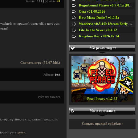
Рейтинг:
10.0 (3)
| Баллы:
20
Roguebound Pirates v0.7.0.1a [Playtest]
Osta v01.08.2026
How Many Dudes? v1.0.5a
учайной генерацией уровней, в котором
Wonderia v0.5.10b [Steam Early Access]
етян!
Life In The Sewer v0.4.12
Kingdom Hex v2026.07.24
SGi рекомендует
Скачать игру (59.67 Мб.)
Рейтинг:
10.0
Рейтинга пока нет
Pixel Piracy v1.2.33
Мы в социалках
которому вместе с друзьями предстоит
Скрыть правый сайдбар »
посмотреть
здесь
.