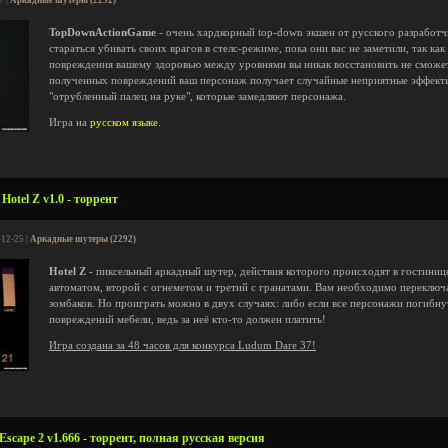
7 |
Аркадные шутеры (2292)
TopDownActionGame
- очень хардкорный top-down экшен от русского разработч
стараться убивать своих врагов в стелс-режиме, пока они вас не заметили, так ка
повреждения вашему здоровью между уровнями вы никак восстановить не сможете
полученных повреждений ваш персонаж получает случайные неприятные эффекты
"отрубленный палец на руке", которые замедляют персонажа.
Игра на
русском языке
.
otel Z v1.0 - торрент
-12-25 |
Аркадные шутеры (2292)
Hotel Z
- пиксельный аркадный шутер, действия которого происходят в гостинице
автоматом, второй с огнеметом и третий с гранатами. Вам необходимо переключ
зомбаков. Но проиграть можно в двух случаях: либо если все персонажи погибнут
повреждений мебели, ведь за неё кто-то должен платить!
Игра создана за 48 часов для конкурса Ludum Dare 37!
 Escape 2 v1.666 - торрент, полная русская версия