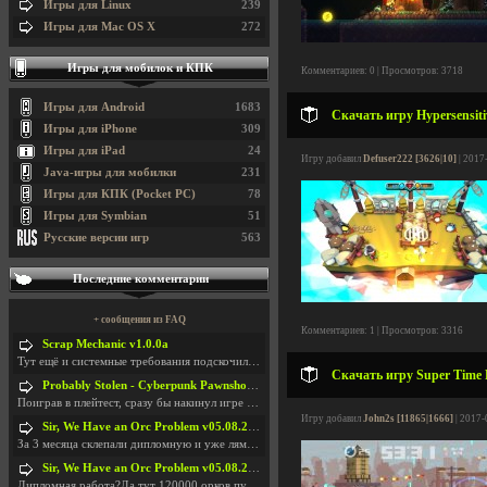
Игры для Linux
239
Игры для Mac OS X
272
Игры для мобилок и КПК
Комментариев: 0 | Просмотров: 3718
Игры для Android
1683
Скачать игру Hypersensiti
Игры для iPhone
309
Игры для iPad
24
Игру добавил
Defuser222 [3626|10]
| 2017
Java-игры для мобилки
231
Игры для КПК (Pocket PC)
78
Игры для Symbian
51
Русские версии игр
563
Последние комментарии
+ сообщения из FAQ
Комментариев: 1 | Просмотров: 3316
Scrap Mechanic v1.0.0a
Тут ещё и системные требования подскочили. Если не
Скачать игру Super Time F
Probably Stolen - Cyberpunk Pawnshop Simulator v048c [Playtest]
Поиграв в плейтест, сразу бы накинул игре наивысши
Игру добавил
John2s [11865|1666]
| 2017-
Sir, We Have an Orc Problem v05.08.2026
За 3 месяца склепали дипломную и уже лям двести ба
Sir, We Have an Orc Problem v05.08.2026
Дипломная работа?Да тут 120000 орков путь выбирают