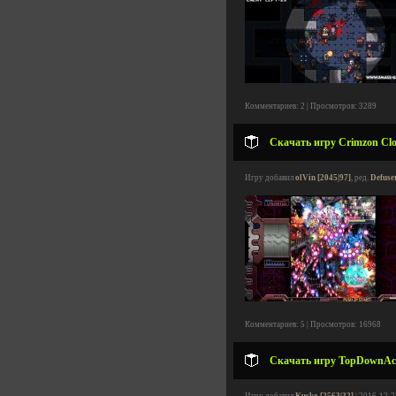
Комментариев: 2 | Просмотров: 3289
Скачать игру Crimzon Clo
Игру добавил
olVin [2045|97]
, ред.
Defuse
Комментариев: 5 | Просмотров: 16968
Скачать игру TopDownAct