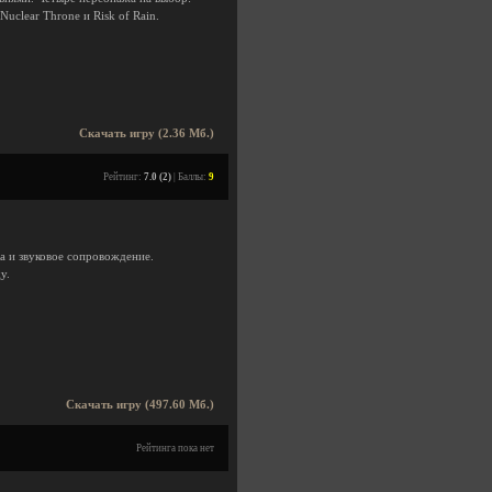
uclear Throne и Risk of Rain.
Скачать игру (2.36 Мб.)
Рейтинг:
7.0 (2)
| Баллы:
9
ка и звуковое сопровождение.
у.
Скачать игру (497.60 Мб.)
Рейтинга пока нет