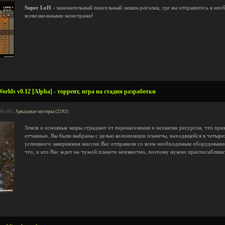
Super LoH
- занимательный пиксельный экшен-рогалик, где вы отправитесь в нео
всевозможными монстрами!
Worlds v0.12 [Alpha] - торрент, игра на стадии разработки
-01-05 |
Аркадные шутеры (2292)
Земля и основные миры страдают от перенаселения и нехватки ресурсов, что при
отчаянью. Вы были выбраны с целью колонизации планеты, находящейся в четырех
успешного завершения миссии Вас отправили со всем необходимым оборудование
что, и кто Вас ждет на чужой планете неизвестно, поэтому нужно приспосабливать