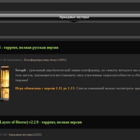
Аркадные шутеры
 - торрент, полная русская версия
01-06 (обновлено) |
Платформеры (вид сбоку) (3991)
Seraph
- ураганный акробатический экшен-платформер, по сюжету которого вы ок
тело ангела, пытающегося восстановить свои утраченные сверхспособности и сб
тюрьмы!
Игра обновлена с версии 1.11 до 1.13.
Список изменений можно посмотреть
зде
ayers of Horror) v2.2.9 - торрент, полная версия
01-06 |
Аркадные шутеры (2292)