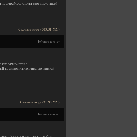
 постарайтесь спасти свое настоящее!
Скачать игру (603.31 Мб.)
Рейтинга пока нет
разворачиваются в
ый производить топливо, до главной
Скачать игру (31.98 Мб.)
Рейтинга пока нет
внями. Четыре персонажа на выбор: