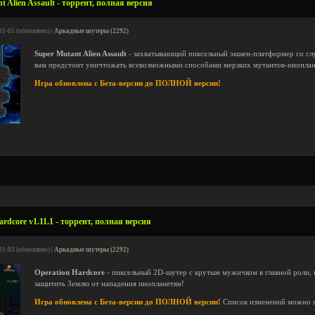
 Alien Assault - торрент, полная версия
01-05 (обновлено) |
Аркадные шутеры (2292)
Super Mutant Alien Assault
- захватывающий пиксельный экшен-платформер со сл
вам предстоит уничтожать всевозможными способами мерзких мутантов-иноплан
Игра обновлена с Бета-версии до ПОЛНОЙ версии!
rdcore v1.11.1 - торрент, полная версия
01-03 (обновлено) |
Аркадные шутеры (2292)
Operation Hardcore
- пиксельный 2D-шутер с крутым мужичком в главной роли, 
защитить Землю от нападения инопланетян!
Игра обновлена с Бета-версии до ПОЛНОЙ версии!
Список изменений можно 