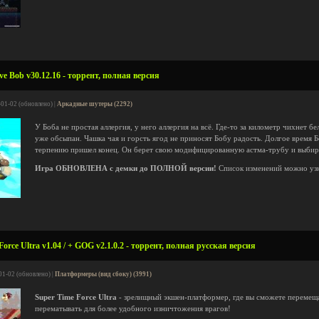
ve Bob v30.12.16 - торрент, полная версия
-01-02 (обновлено) |
Аркадные шутеры (2292)
У Боба не простая аллергия, у него аллергия на всё. Где-то за километр чихнет бе
уже обсыпан. Чашка чая и горсть ягод не приносят Бобу радость. Долгое время 
терпению пришел конец. Он берет свою модифицированную астма-трубу и выбира
Игра ОБНОВЛЕНА с демки до ПОЛНОЙ версии!
Список изменений можно уз
orce Ultra v1.04 / + GOG v2.1.0.2 - торрент, полная русская версия
01-02 (обновлено) |
Платформеры (вид сбоку) (3991)
Super Time Force Ultra
- зрелищный экшен-платформер, где вы сможете перемещат
перематывать для более удобного изничтожения врагов!