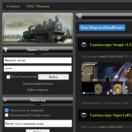
Главная
FAQ / Общение
Наш Telegram @SmallGamez
Скачать игру Seraph v1.13
Привет, Гость!
Игру добавил
John2s [11865|1666]
| 2017-
Чужой компьютер
Зарегистрироваться
Забыл пароль
Поиск игр
Комментариев: 17 | Просмотров: 14406
Поиск игр по названию
Скачать игру Super LoH (L
Расширенный Google-поиск
Игру добавил
John2s [11865|1666]
| 2017-