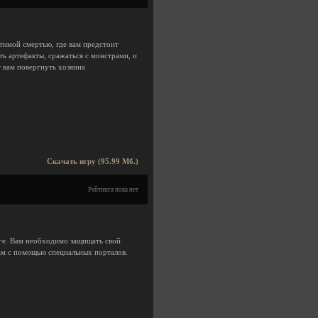
тимой смертью, где вам предстоит
ь артефакты, сражаться с монстрами, и
 вам повергнуть хозяина
Скачать игру (95.99 Мб.)
Рейтинга пока нет
нге. Вам необходимо защищать свой
Вам с помощью специальных порталов.