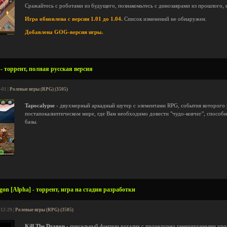
Сражайтесь с роботами из будущего, познакомьтесь с динозаврами из прошлого, и
Игра обновлена с версии 1.01 до 1.04.
Список изменений не обнаружен.
Добавлена GOG-версия игры.
- торрент, полная русская версия
-01 |
Ролевые игры (RPG) (3505)
Tapocalypse
- двухмерный аркадный шутер с элементами RPG, события которого 
постапокалиптическом мире, где Вам необходимо довести "чудо-ковчег", способн
базы.
gon [Alpha] - торрент, игра на стадии разработки
-12-29 |
Ролевые игры (RPG) (3505)
Kill The Dragon
- пиксельный фэнтези рогалик с процедурно генерируемыми уро