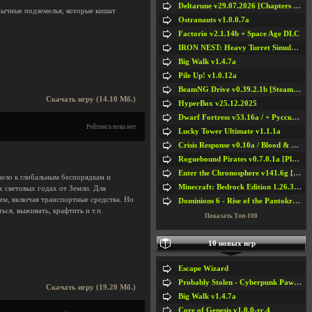
Deltarune v29.07.2026 [Chapters 1-5] / + RUS [Chapters 1-5]
бычные подземелья, которые кишат
Ostranauts v1.0.0.7a
Factorio v2.1.14b + Space Age DLC
IRON NEST: Heavy Turret Simulator v1.0a
Big Walk v1.4.7a
Pile Up! v1.0.12a
BeamNG Drive v0.39.2.1b [Steam Early Access]
Скачать игру (14.10 Мб.)
HyperBox v25.12.2025
Dwarf Fortress v53.16a / + Русская Версия v50.12a
Рейтинга пока нет
Lucky Tower Ultimate v1.1.1a
Crisis Response v0.10a / Blood & Bullet
Roguebound Pirates v0.7.0.1a [Playtest]
Enter the Chronosphere v141.6g [Steam Early Access]
вело к глобальным беспорядкам и
Minecraft: Bedrock Edition 1.26.33.1a / + TLauncher v2.89
 световых годах от Земли. Для
м, включая транспортные средства. Но
Dominions 6 - Rise of the Pantokrator v6.35a
ся, выживать, крафтить и т.п.
Показать Топ-100
10 новых игр
Escape Wizard
Probably Stolen - Cyberpunk Pawnshop Simulator v048c [Playtest]
Скачать игру (19.20 Мб.)
Big Walk v1.4.7a
Core of Genesis v1.0.0-rc.4