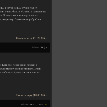
ика, в котором вам нужно будет
к они очень больно бьются, а нанесенные
. Более того, в конце уровня от
, например: "сломанные ребра" или
Скачать игру (11.20 Мб.)
Рейтинг:
5.0 (1)
. Есть три персонажа: первый с
аться между ними и отбивать атаки
, либо если будет заполнена шкала
Скачать игру (10.09 Мб.)
Рейтинг:
10.0 (1)
| Баллы:
9