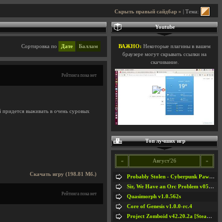
Скрыть правый сайдбар »
| Тема:
Youtube
Сортировка по
Дате
Баллам
ВАЖНО:
Некоторые плагины в вашем
браузере могут скрывать ссылки на
скачивание.
Рейтинга пока нет
й придется выживать в очень суровых
Топ лучших игр
«
Август'26
»
Скачать игру (198.81 Мб.)
Probably Stolen - Cyberpunk Pawnshop Simulator v048c [Playtest]
Sir, We Have an Orc Problem v05.08.2026
Рейтинга пока нет
Quasimorph v1.0.562s
Core of Genesis v1.0.0-rc.4
Project Zomboid v42.20.2a [Steam Early Access]