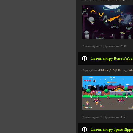
Комментариев: 0 | Просмотров: 2546
Скачать игру Donuts'n'Jus
Игру добавил
Elektra [7722|138]
, ред.
Joh
Комментариев: 0 | Просмотров: 3353
Скачать игру Space Rippe