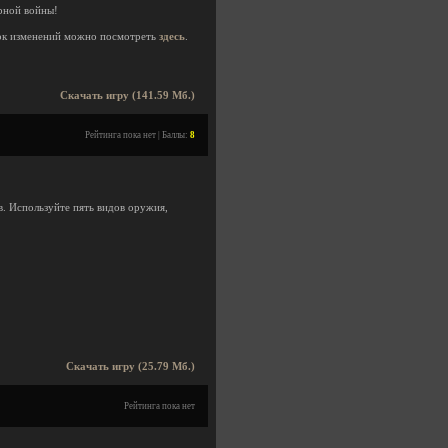
ерной войны!
к изменений можно посмотреть
здесь
.
Скачать игру (141.59 Мб.)
Рейтинга пока нет | Баллы:
8
в. Используйте пять видов оружия,
Скачать игру (25.79 Мб.)
Рейтинга пока нет