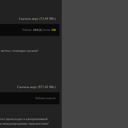
Скачать игру (73.49 Мб.)
Рейтинг:
10.0 (3)
| Баллы:
358
и мечты с помощью оружия!
Скачать игру (977.42 Мб.)
Рейтинга пока нет
рого происходит в альтернативной
ены международными террористами!