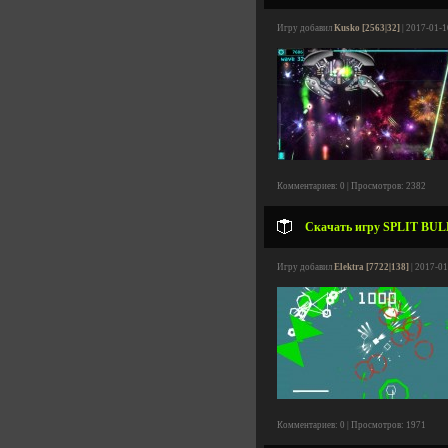
Игру добавил
Kusko [2563|32]
| 2017-01-1
Комментариев: 0 | Просмотров: 2382
Скачать игру SPLIT BULL
Игру добавил
Elektra [7722|138]
| 2017-01
Комментариев: 0 | Просмотров: 1971