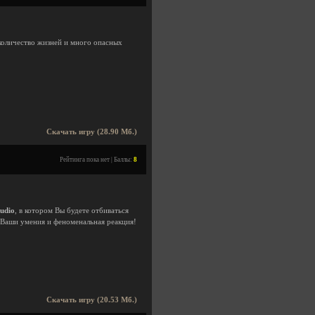
количество жизней и много опасных
Скачать игру (28.90 Мб.)
Рейтинга пока нет | Баллы:
8
udio
, в котором Вы будете отбиваться
 Ваши умения и феноменальная реакция!
Скачать игру (20.53 Мб.)