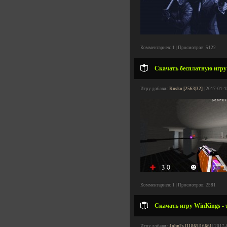
Комментариев: 1 | Просмотров: 5122
Скачать бесплатную игру
Игру добавил
Kusko [2563|32]
| 2017-01-1
Комментариев: 1 | Просмотров: 2581
Скачать игру WinKings - 
Игру добавил
John2s [11865|1666]
| 2017-