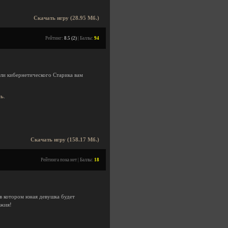
Скачать игру (28.95 Мб.)
Рейтинг:
8.5 (2)
| Баллы:
94
оли кибернетического Старика вам
сь
.
Скачать игру (158.17 Мб.)
Рейтинга пока нет | Баллы:
18
в котором юная девушка будет
ужия!