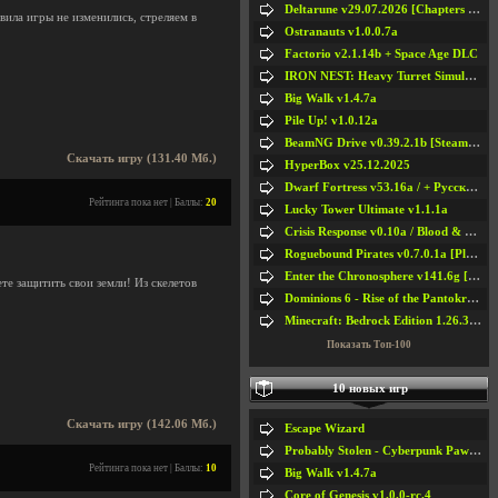
Deltarune v29.07.2026 [Chapters 1-5] / + RUS [Chapters 1-5]
вила игры не изменились, стреляем в
Ostranauts v1.0.0.7a
Factorio v2.1.14b + Space Age DLC
IRON NEST: Heavy Turret Simulator v1.0a
Big Walk v1.4.7a
Pile Up! v1.0.12a
BeamNG Drive v0.39.2.1b [Steam Early Access]
Скачать игру (131.40 Мб.)
HyperBox v25.12.2025
Dwarf Fortress v53.16a / + Русская Версия v50.12a
Рейтинга пока нет | Баллы:
20
Lucky Tower Ultimate v1.1.1a
Crisis Response v0.10a / Blood & Bullet
Roguebound Pirates v0.7.0.1a [Playtest]
Enter the Chronosphere v141.6g [Steam Early Access]
е защитить свои земли! Из скелетов
Dominions 6 - Rise of the Pantokrator v6.35a
Minecraft: Bedrock Edition 1.26.33.1a / + TLauncher v2.89
Показать Топ-100
10 новых игр
Скачать игру (142.06 Мб.)
Escape Wizard
Probably Stolen - Cyberpunk Pawnshop Simulator v048c [Playtest]
Рейтинга пока нет | Баллы:
10
Big Walk v1.4.7a
Core of Genesis v1.0.0-rc.4