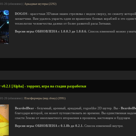
-01-20 (обновлено) |
Аркадные шутеры (2292)
DOGOS
- красочная 3D'шная экшен стрелялка с видом сверху, по сюжету котор
захватчики. Вам удалось украсть один из вражеских боевых кораблей и это единст
технологии человечества далеки от более развитой расы Зитнаки.
Версия игры ОБНОВЛЕНА с 1.0.0.3 до 1.0.0.6.
Список изменений можно узнат
v0.2.1 [Alpha] - торрент, игра на стадии разработки
-01-20 (обновлено) |
Платформеры (вид сбоку) (3991)
BeardedBear
- безумный, аренный, аркадный, roguelike 2D шутер. Вы -
BeardedB
благодаря которой, он может путешествовать во времени. Вы единственная надеж
спасти Землю от инопланетного вторжения в прошлом, настоящем и будущем.
Версия игры ОБНОВЛЕНА с 0.1.8b до 0.2.1.
Список изменений внутри.