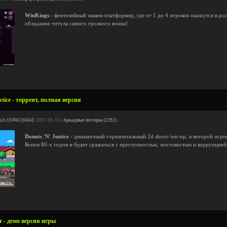
WinKings
- фентезийный экшен-платформер, где от 1 до 4 игроков окажутся в рол
обладание титула самого грозного воина!
tice - торрент, полная версия
n2s [11865|1666]
| 2017-01-13 |
Аркадные шутеры (2292)
Donuts 'N' Justice
- динамичный горизонтальный 2d shoot-'em-up, в которой игрок
Копов 80-х годов и будет сражаться с преступностью, жестокостью и коррупцией
r - демо версия игры