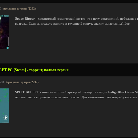
0 |
Аркадные шутеры (2292)
Space Ripper
- хардкорный космический шутер, где нету сохранений, небольшое 
врагов... Если вы можете выжить в течение 5 минут, значит вы аркадный Бог.
ET PC [Steam] - торрент, полная версия
-08 |
Аркадные шутеры (2292)
SPLIT BULLET
- минималистский аркадный шутер от студии
IndigoBlue Game St
от полигонов в прямом смысле этого слова! Для выживания Вам потребуются все