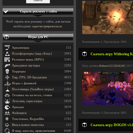
Скрыть рекламу с сайта
Чтоб скрыть всю рекламу с сайта, для начала
необходимо
зарегистрироваться
.
Игры для PC
Комментариев: 1 | Просмотров: 3464
Арканоиды
155
Платформеры (вид сбоку)
3991
Скачать игру Withering Ki
Ролевые игры (RPG)
3505
Аркадные шутеры
2292
Игру добавил
Defuser222 [3626|10]
| 2017
Хорроры
1884
Тир, FPS, 3D-бродилки
4013
Игры с физикой
1308
Песочницы (Sandbox-игры)
1404
Техника на колесах, гонки
1222
Леталки, скроллеры
1029
Аркады
3070
Файтинги
625
Комментариев: 3 | Просмотров: 3881
Текстовые, Roguelike
1701
Скачать игру DOGOS v1.0.
Визуальные новеллы
215
Я ищу, квесты, приключения
6440