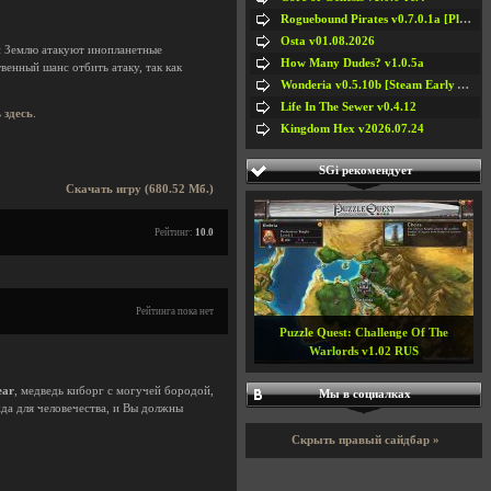
Roguebound Pirates v0.7.0.1a [Playtest]
Osta v01.08.2026
ой Землю атакуют инопланетные
How Many Dudes? v1.0.5a
венный шанс отбить атаку, так как
Wonderia v0.5.10b [Steam Early Access]
Life In The Sewer v0.4.12
ь
здесь
.
Kingdom Hex v2026.07.24
SGi рекомендует
Скачать игру (680.52 Мб.)
Рейтинг:
10.0
Рейтинга пока нет
Puzzle Quest: Challenge Of The
Warlords v1.02 RUS
ear
, медведь киборг с могучей бородой,
Мы в социалках
да для человечества, и Вы должны
Скрыть правый сайдбар »