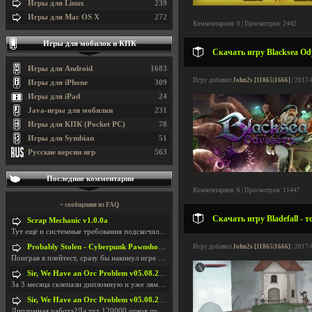
Игры для Linux
239
Игры для Mac OS X
272
Комментариев: 0 | Просмотров: 2442
Игры для мобилок и КПК
Скачать игру Blacksea Ody
Игры для Android
1683
Игру добавил
John2s [11865|1666]
| 2017-
Игры для iPhone
309
Игры для iPad
24
Java-игры для мобилки
231
Игры для КПК (Pocket PC)
78
Игры для Symbian
51
Русские версии игр
563
Последние комментарии
Комментариев: 6 | Просмотров: 11447
+ сообщения из FAQ
Скачать игру Bladefall - 
Scrap Mechanic v1.0.0a
Тут ещё и системные требования подскочили. Если не
Probably Stolen - Cyberpunk Pawnshop Simulator v048c [Playtest]
Игру добавил
John2s [11865|1666]
| 2017-
Поиграв в плейтест, сразу бы накинул игре наивысши
Sir, We Have an Orc Problem v05.08.2026
За 3 месяца склепали дипломную и уже лям двести ба
Sir, We Have an Orc Problem v05.08.2026
Дипломная работа?Да тут 120000 орков путь выбирают