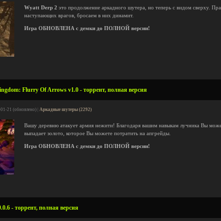
Wyatt Derp 2
это продолжение аркадного шутера, но теперь с видом сверху. Пра
наступающих врагов, бросаем в них динамит.
Игра ОБНОВЛЕНА с демки до ПОЛНОЙ версии!
ngdom: Flurry Of Arrows v1.0 - торрент, полная версия
-01-21 (обновлено) |
Аркадные шутеры (2292)
Вашу деревню атакует армия нежити! Благодаря вашим навыкам лучника Вы может
выпадает золото, которое Вы можете потратить на апгрейды.
Игра ОБНОВЛЕНА с демки до ПОЛНОЙ версии!
0.6 - торрент, полная версия