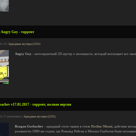
Angry Goy - торрент
01-19 |
Аркадные шутеры (2292)
Angry Goy
- нетолерантный 2D-шутер о неонацисте, который воплощает все сво
achev v17.01.2017 - торрент, полная версия
01-17 (обновлено) |
Аркадные шутеры (2292)
Reagan Gorbachev
- аркадный стелс-экшен в стиле
Hotline Miami
, действие кото
реальности 1980-ых годов, где Рональд Рейган и Михаил Горбачев были похищ