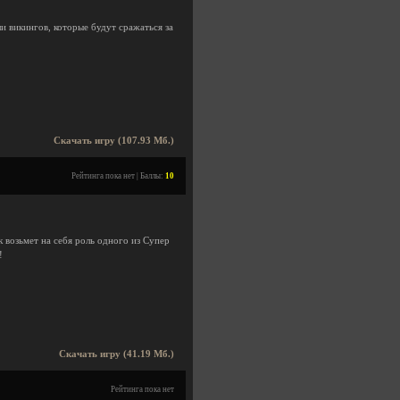
и викингов, которые будут сражаться за
Скачать игру (107.93 Мб.)
Рейтинга пока нет | Баллы:
10
 возьмет на себя роль одного из Супер
!
Скачать игру (41.19 Мб.)
Рейтинга пока нет