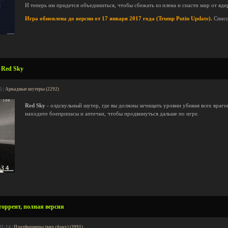
И теперь им придется объединиться, чтобы сбежать из плена и спасти мир от яд
Игра обновлена до версии от 17 января 2017 года (Trump Putin Update).
Списо
 Red Sky
5 |
Аркадные шутеры (2292)
Red Sky
- олдскульный шутер, где вы должны зачищать уровни убивая всех враго
находите боеприпасы и аптечки, чтобы продвинуться дальше по игре.
торрент, полная версия
01-14 |
Платформеры (вид сбоку) (3991)