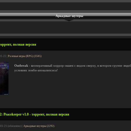
Аркадные шутеры
торрент, полная версия
01-22 |
Ролевые игры (RPG) (3505)
Outbreak
- кооперативный хоррор-экшен с видом сверху, в котором группе люде
условиях зомби-апокалипсиса!
: Peacekeeper v1.0 - торрент, полная версия
-01-21 (обновлено) |
Аркадные шутеры (2292)