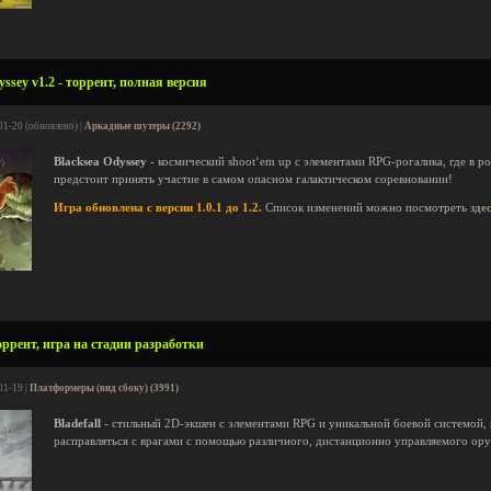
ssey v1.2 - торрент, полная версия
01-20 (обновлено) |
Аркадные шутеры (2292)
Blacksea Odyssey
- космический shoot‘em up с элементами RPG-рогалика, где в р
предстоит принять участие в самом опасном галактическом соревновании!
Игра обновлена с версии 1.0.1 до 1.2.
Список изменений можно посмотреть
зде
торрент, игра на стадии разработки
01-19 |
Платформеры (вид сбоку) (3991)
Bladefall
- стильный 2D-экшен с элементами RPG и уникальной боевой системой, 
расправляться с врагами с помощью различного, дистанционно управляемого ор