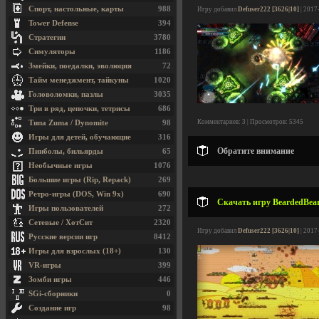
Спорт, настольные, карты
988
Игру добавил
Defuser222 [3626|10]
| 2017
Tower Defense
394
Стратегии
3780
Симуляторы
1186
Змейки, поедалки, эволюция
72
Тайм менеджмент, тайкуны
1020
Головоломки, пазлы
3035
Три в ряд, цепочки, тетрисы
686
Комментариев: 3 | Просмотров: 5345
Типа Zuma / Dynomite
98
Игры для детей, обучающие
316
Обратите внимание
Пинболы, бильярды
65
Необычные игры
1076
Большие игры (Rip, Repack)
269
Ретро-игры (DOS, Win 9x)
690
Скачать игру BeardedBear 
Игры пользователей
272
Сетевые / ХотСит
2320
Игру добавил
Defuser222 [3626|10]
| 2017
Русские версии игр
8412
Игры для взрослых (18+)
130
VR-игры
399
Зомби игры
446
SGi-сборники
0
Создание игр
98