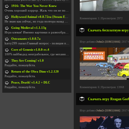
1916: The War You Never Knew
Очень хороший хоррор. Жаль что он не получил должн
Hollywood Animal v0.8.72ea [Steam Early Access]
Комментариев: 1 | Просмотров: 2972
Не знаю как сейчас, но года полтора назад игра был
Going Medieval v1.1.13g
Скачать бесплатную игру 
Игра клевая! Именно картинки и разнообразия в стро
Ostranauts v1.0.0.7a
Игру добавил
John2s [11865|1666]
| 2017-
karry299 сказал:Главный вопрос - полиция по-прежне
Core of Genesis v1.0.0-rc.4
100% вайбкодед неиграбельное, где механики знает т
They Are Coming! v1.0
Раздайте, пожалуйста.
Return of the Obra Dinn v1.2.120
Раздайте, пожалуйста.
Peace, Death! v1.4.2 + DLC
Раздайте, пожалуйста.
Комментариев: 6 | Просмотров: 13968
Скачать игру Reagan Gorb
Игру добавил
John2s [11865|1666]
| 2017-