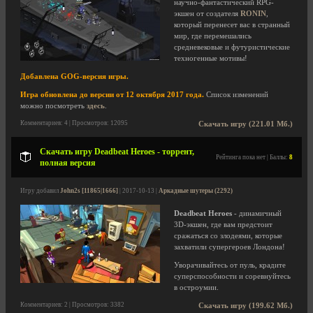
научно-фантастический RPG-
экшен от создателя
RONIN
,
который перенесет вас в странный
мир, где перемешались
средневековые и футуристические
техногенные мотивы!
Добавлена GOG-версия игры.
Игра обновлена до версии от 12 октября 2017 года.
Список изменений
можно посмотреть
здесь
.
Комментариев: 4 | Просмотров: 12095
Скачать игру (221.01 Мб.)
Скачать игру Deadbeat Heroes - торрент,
Рейтинга пока нет | Баллы:
8
полная версия
Игру добавил
John2s [11865|1666]
| 2017-10-13 |
Аркадные шутеры (2292)
Deadbeat Heroes
- динамичный
3D-экшен, где вам предстоит
сражаться со злодеями, которые
захватили супергероев Лондона!
Уворачивайтесь от пуль, крадите
суперспособности и соревнуйтесь
в остроумии.
Комментариев: 2 | Просмотров: 3382
Скачать игру (199.62 Мб.)