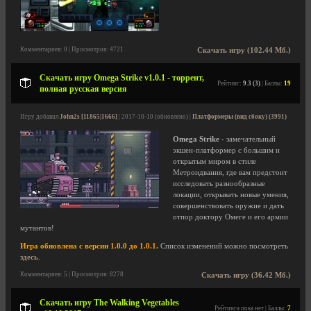
Комментариев: 0 | Просмотров: 4721
Скачать игру (102.44 Мб.)
Скачать игру Omega Strike v1.0.1 - торрент,
Рейтинг:
9.3 (3)
| Баллы:
19
полная русская версия
Игру добавил
John2s [11865|1666]
| 2017-10-10 (обновлено) |
Платформеры (вид сбоку) (3991)
Omega Strike
- замечательный
экшен-платформер с большим и
открытым миром в стиле
Метроидвания, где вам предстоит
исследовать разнообразные
локации, открывать новые умения,
совершенствовать оружие и дать
отпор доктору Омеге и его армии
мутантов!
Игра обновлена с версии 1.0.0 до 1.0.1.
Список изменений можно посмотреть
здесь
.
Комментариев: 5 | Просмотров: 8278
Скачать игру (36.42 Мб.)
Скачать игру The Walking Vegetables
Рейтинга пока нет | Баллы:
7