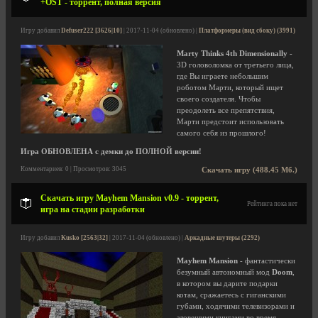
+OST - торрент, полная версия
Игру добавил
Defuser222 [3626|10]
| 2017-11-04 (обновлено) |
Платформеры (вид сбоку) (3991)
Marty Thinks 4th Dimensionally
-
3D головоломка от третьего лица,
где Вы играете небольшим
роботом Марти, который ищет
своего создателя. Чтобы
преодолеть все препятствия,
Марти предстоит использовать
самого себя из прошлого!
Игра ОБНОВЛЕНА с демки до ПОЛНОЙ версии!
Комментариев: 0 | Просмотров: 3045
Скачать игру (488.45 Мб.)
Скачать игру Mayhem Mansion v0.9 - торрент,
Рейтинга пока нет
игра на стадии разработки
Игру добавил
Kusko [2563|32]
| 2017-11-04 (обновлено) |
Аркадные шутеры (2292)
Mayhem Mansion
- фантастически
безумный автономный мод
Doom
,
в котором вы дарите подарки
котам, сражаетесь с гиганскими
губами, ходячими телевизорами и
зловещими книгами во время