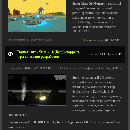
Super Man Or Monster
- взрывной
аркадный экшен со стильной
ретро-графикой, где вы сможете
выбрать за кого играть: или за
ЧЕЛОВЕКА, чтобы защитить
Землю, или за разрушительного
МОНСТРА!
Комментариев: 1 | Просмотров: 13164
Скачать игру (67.14 Мб.)
Скачать игру Strid v1.0 [Beta] - торрент,
Рейтинг:
10.0 (1)
| Баллы:
19
игра на стадии разработки
Игру добавил
Defuser222 [3626|10]
| 2017-11-04 (обновлено) |
Платформеры (вид сбоку) (3991)
Strid
- онлайновый 2D шутер,
который можно описать как
комбинацию классических игр
Soldat, Liero и Battlefield 2. 64
бойца на карте, стройте ландшафт,
разрушайте ландшафт, мотоциклы,
вертолеты, танки, туман войны,
командная игра, разнообразие
оружия и т.п.
Версия игры ОБНОВЛЕНА с Alpha v12.0 до Beta v1.0.
Список изменений не
опубликован.