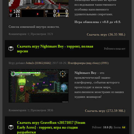
исследования таинственного
особняка наполненного
удивительными секретами.
Игра обновлена с v0.8 до v0.9.
Список изменений внутри новости.
Комментариев: 1 | Просмотров: 3121
Скачать игру (36.35 Мб.)
Скачать игру Nightmare Boy - торрент, полная
Рейтинга пока нет
версия
Игру добавил
John2s [11865|1666]
| 2017-10-26 |
Платформеры (вид сбоку) (3991)
Nightmare Boy
- это
приключенческий экшен-
платформер, события которого
происходят в ином мире,
наполненном монстрами из ваших
худших кошмаров!
Комментариев: 1 | Просмотров: 3836
Скачать игру (272.59 Мб.)
Скачать игру GraveRun v20171017 [Steam
Early Acess] - торрент, игра на стадии
Рейтинг:
10.0 (9)
| Баллы:
64
разработки