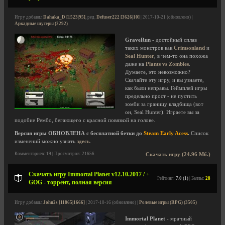
Игру добавил
Dahaka_D [1523|95]
, ред.
Defuser222 [3626|10]
| 2017-10-21 (обновлено) |
Аркадные шутеры (2292)
GraveRun
- достойный сплав
таких монстров как
Crimsonland
и
Seal Hunter
, в чем-то она похожа
даже на
Plants vs Zombies
.
Думаете, это невозможно?
Скачайте эту игру, и вы узнаете,
как были неправы. Геймплей игры
предельно прост - не пустить
зомби за границу кладбища (вот
он, Seal Hunter). Играете вы за
подобие Рембо, бегающего с красной повязкой на голове.
Версия игры ОБНОВЛЕНА с бесплатной бетки до
Steam Early Acess
.
Список
изменений можно узнать
здесь
.
Комментариев: 19 | Просмотров: 21656
Скачать игру (24.96 Мб.)
Скачать игру Immortal Planet v12.10.2017 / +
Рейтинг:
7.0 (1)
| Баллы:
28
GOG - торрент, полная версия
Игру добавил
John2s [11865|1666]
| 2017-10-16 (обновлено) |
Ролевые игры (RPG) (3505)
Immortal Planet
- мрачный