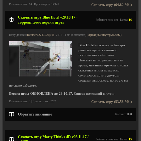
Комментариев: 14 | Просмотров: 14349
Скачать игру (64.82 Мб.)
Скачать игру Blue Hotel v29.10.17 -
Рейтинга пока нет | Баллы:
16
торрент, демо версия игры
Игру добавил
Defuser222 [3626|10]
| 2017-11-04 (обновлено) |
Аркадные шутеры (2292)
Blue Hotel
- сочетание быстро
развивающегося экшена с
тактическим геймплеем.
Пиксельная, но реалистичная
кровь, механики оружия и новая
сюжетная линия прекрасно
сочетаются друг с другом,
создавая атмосферу, которую вы
не скоро забудете.
Версия игры ОБНОВЛЕНА до 29.10.17.
Список изменений внутри.
Комментариев: 3 | Просмотров: 3287
Скачать игру (53.58 Мб.)
Обратите внимание
Рейтинг:
10.0
Скачать игру Marty Thinks 4D v03.11.17 /
Рейтинга пока нет | Баллы:
15