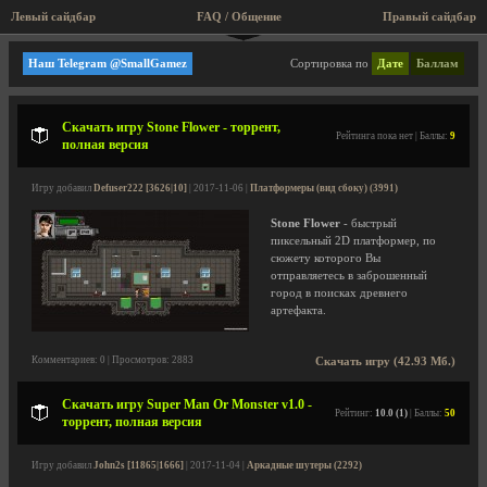
Левый сайдбар
FAQ / Общение
Правый сайдбар
Аркадные шутеры
Наш Telegram @SmallGamez
Сортировка по
Дате
Баллам
Скачать игру Stone Flower - торрент,
Рейтинга пока нет | Баллы:
9
полная версия
Игру добавил
Defuser222 [3626|10]
| 2017-11-06 |
Платформеры (вид сбоку) (3991)
Stone Flower
- быстрый
пиксельный 2D платформер, по
сюжету которого Вы
отправляетесь в заброшенный
город в поисках древнего
артефакта.
Комментариев: 0 | Просмотров: 2883
Скачать игру (42.93 Мб.)
Скачать игру Super Man Or Monster v1.0 -
Рейтинг:
10.0 (1)
| Баллы:
50
торрент, полная версия
Игру добавил
John2s [11865|1666]
| 2017-11-04 |
Аркадные шутеры (2292)