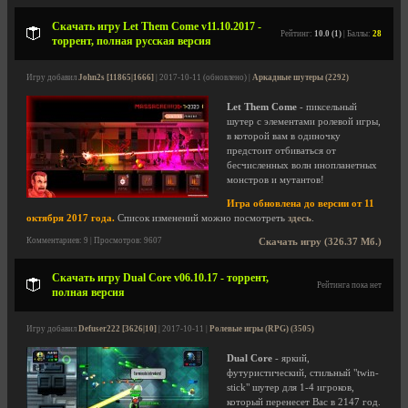
Скачать игру Let Them Come v11.10.2017 -
Рейтинг:
10.0 (1)
| Баллы:
28
торрент, полная русская версия
Игру добавил
John2s [11865|1666]
| 2017-10-11 (обновлено) |
Аркадные шутеры (2292)
Let Them Come
- пиксельный
шутер с элементами ролевой игры,
в которой вам в одиночку
предстоит отбиваться от
бесчисленных волн инопланетных
монстров и мутантов!
Игра обновлена до версии от 11
октября 2017 года.
Список изменений можно посмотреть
здесь
.
Комментариев: 9 | Просмотров: 9607
Скачать игру (326.37 Мб.)
Скачать игру Dual Core v06.10.17 - торрент,
Рейтинга пока нет
полная версия
Игру добавил
Defuser222 [3626|10]
| 2017-10-11 |
Ролевые игры (RPG) (3505)
Dual Core
- яркий,
футуристический, стильный "twin-
stick" шутер для 1-4 игроков,
который перенесет Вас в 2147 год.