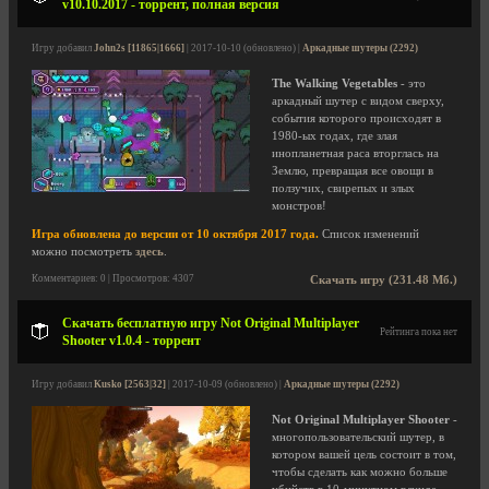
v10.10.2017 - торрент, полная версия
Игру добавил
John2s [11865|1666]
| 2017-10-10 (обновлено) |
Аркадные шутеры (2292)
The Walking Vegetables
- это
аркадный шутер с видом сверху,
события которого происходят в
1980-ых годах, где злая
инопланетная раса вторглась на
Землю, превращая все овощи в
ползучих, свирепых и злых
монстров!
Игра обновлена до версии от 10 октября 2017 года.
Список изменений
можно посмотреть
здесь
.
Комментариев: 0 | Просмотров: 4307
Скачать игру (231.48 Мб.)
Скачать бесплатную игру Not Original Multiplayer
Рейтинга пока нет
Shooter v1.0.4 - торрент
Игру добавил
Kusko [2563|32]
| 2017-10-09 (обновлено) |
Аркадные шутеры (2292)
Not Original Multiplayer Shooter
-
многопользовательский шутер, в
котором вашей цель состоит в том,
чтобы сделать как можно больше