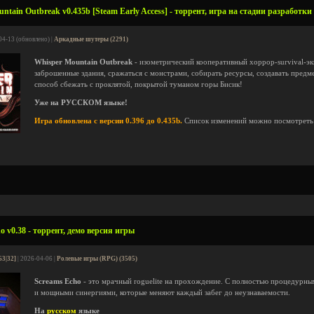
tain Outbreak v0.435b [Steam Early Access] - торрент, игра на стадии разработки
04-13 (обновлено) |
Аркадные шутеры (2291)
Whisper Mountain Outbreak
- изометрический кооперативный хоррор-survival-эк
заброшенные здания, сражаться с монстрами, собирать ресурсы, создавать предм
способ сбежать с проклятой, покрытой туманом горы Бисик!
Уже на РУССКОМ языке!
Игра обновлена с версии 0.396 до 0.435b.
Список изменений можно посмотрет
 v0.38 - торрент, демо версия игры
63|32]
| 2026-04-06 |
Ролевые игры (RPG) (3505)
Screams Echo
- это мрачный roguelite на прохождение. С полностью процедурн
и мощными синергиями, которые меняют каждый забег до неузнаваемости.
На
русском
языке