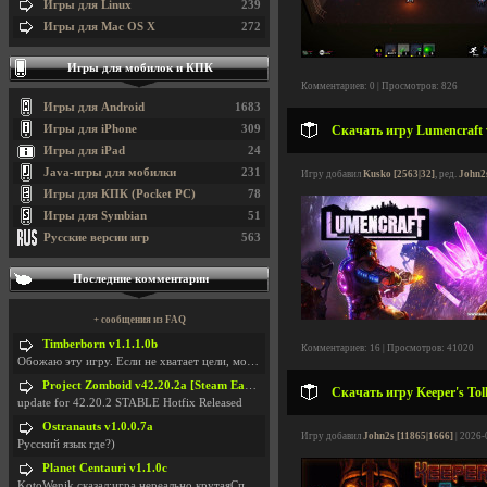
Игры для Linux
239
Игры для Mac OS X
272
Игры для мобилок и КПК
Комментариев: 0 | Просмотров: 826
Игры для Android
1683
Игры для iPhone
309
Скачать игру Lumencraft 
Игры для iPad
24
Java-игры для мобилки
231
Игру добавил
Kusko [2563|32]
, ред.
John2
Игры для КПК (Pocket PC)
78
Игры для Symbian
51
Русские версии игр
563
Последние комментарии
+ сообщения из FAQ
Timberborn v1.1.1.0b
Комментариев: 16 | Просмотров: 41020
Обожаю эту игру. Если не хватает цели, можно чудо
Project Zomboid v42.20.2a [Steam Early Access]
Скачать игру Keeper's Toll
update for 42.20.2 STABLE Hotfix Released
Ostranauts v1.0.0.7a
Игру добавил
John2s [11865|1666]
| 2026-
Русский язык где?)
Planet Centauri v1.1.0c
KotoWenik сказал:игра нереально крутаяСпасибо )))