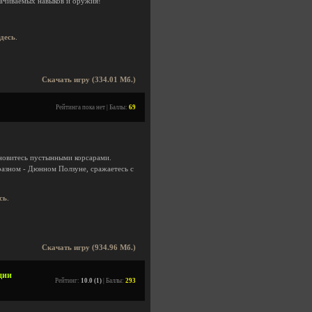
ачиваемых навыков и оружия!
здесь
.
Скачать игру (334.01 Мб.)
Рейтинга пока нет | Баллы:
69
ановитесь пустынными корсарами.
разном - Дюнном Ползуне, сражаетесь с
сь
.
Скачать игру (934.96 Мб.)
адии
Рейтинг:
10.0 (1)
| Баллы:
293