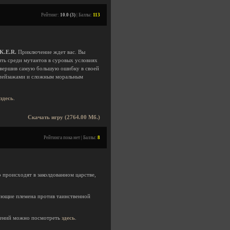
Рейтинг:
10.0 (3)
| Баллы:
113
.K.E.R.
Приключение ждет вас. Вы
ить среди мутантов в суровых условиях
совершив самую большую ошибку в своей
и пейзажами и сложным моральным
здесь
.
Скачать игру (2764.00 Мб.)
Рейтинга пока нет | Баллы:
8
происходят в заколдованном царстве,
дующие племена против таинственной
ений можно посмотреть
здесь
.