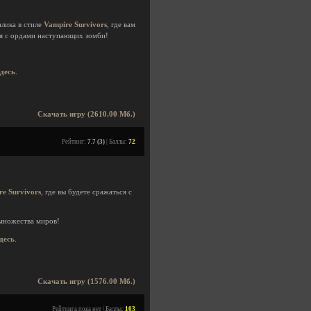
лика в стиле
Vampire Survivors
, где вам
ся с ордами наступающих зомби!
здесь
.
Скачать игру (2610.00 Мб.)
Рейтинг:
7.7 (3)
| Баллы:
72
re Survivors
, где вы будете сражаться с
 множества миров!
здесь
.
Скачать игру (1576.00 Мб.)
Рейтинга пока нет | Баллы:
103