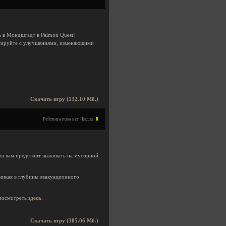
ь в Мондштадт в Paimon Quest!
нтируйте с улучшениями, изменяющими
Скачать игру (132.10 Мб.)
Рейтинга пока нет | Баллы:
8
та вам предстоит выживать на мусорной
никая в глубины эвакуационного
посмотреть
здесь
.
Скачать игру (305.06 Мб.)