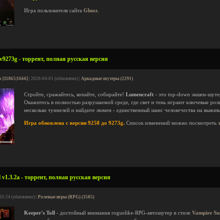
Игра пользователя сайта
Gluoz
.
v9273g - торрент, полная русская версия
s [11865|1666]
| 2026-04-01 (обновлено) |
Аркадные шутеры (2291)
Стройте, сражайтесь, копайте, собирайте!
Lumencraft
- это top-down экшен-шутер
Окажитесь в полностью разрушаемой среде, где свет и тень играют ключевые рол
несколько туннелей и найдите люмен - единственный шанс человечества на выжив
Игра обновлена с версии 9258 до 9273g.
Список изменений можно посмотреть
 v1.3.2a - торрент, полная русская версия
03-24 (обновлено) |
Ролевые игры (RPG) (3505)
Keeper's Toll
- достойный внимания roguelike-RPG-автошутер в стиле
Vampire Su