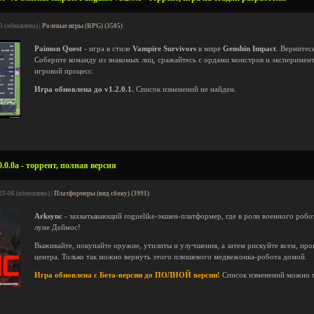
3 (обновлено) |
Ролевые игры (RPG) (3505)
Paimon Quest
- игра в стиле
Vampire Survivors
в мире
Genshin Impact
. Вернитес
Соберите команду из знакомых лиц, сражайтесь с ордами монстров и экспериме
игровой процесс.
Игра обновлена до v1.2.0.1.
Список изменений не найден.
.0.0a - торрент, полная версия
03-06 (обновлено) |
Платформеры (вид сбоку) (3991)
Arksync
- захватывающий roguelike-экшен-платформер, где в роли военного робо
луне Деймос!
Выживайте, покупайте оружие, утилиты и улучшения, а затем рискуйте всем, про
центра. Только так можно вернуть этого плюшевого медвежонка-робота домой.
Игра обновлена с Бета-версии до ПОЛНОЙ версии!
Список изменений можно 