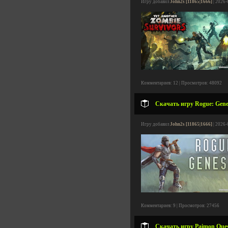
Игру добавил
John2s [11865|1666]
| 2026-
Комментариев: 12 | Просмотров: 48092
Скачать игру Rogue: Genes
Игру добавил
John2s [11865|1666]
| 2026-
Комментариев: 9 | Просмотров: 27456
Скачать игру Paimon Quest