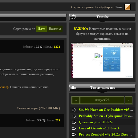
Скрыть правый сайдбар »
| Тема:
Youtube
Сортировка по
Дате
Баллам
ВАЖНО:
Некоторые плагины в вашем
браузере могут скрывать ссылки на
скачивание.
Рейтинг:
10.0 (2)
| Баллы:
1272
ждением подземелий, где вам предстоит
знообразные и таинственные регионы,
date).
Список изменений можно
Топ лучших игр
«
Август'26
»
Скачать игру (2928.00 Мб.)
Sir, We Have an Orc Problem v05.08.2026
Probably Stolen - Cyberpunk Pawnshop Simulator v048c [Playtest]
Рейтинг:
9.5 (2)
| Баллы:
299
Quasimorph v1.0.562s
Core of Genesis v1.0.0-rc.4
Project Zomboid v42.20.2a [Steam Early Access]