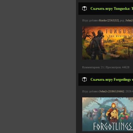
Скачать игру Tunguska: Th
Игру добавил
Kusko [2563|32]
, ред.
John2
Комментариев: 21 | Просмотров: 44628
Скачать игру Forgotlings 
Игру добавил
John2s [11865|1666]
| 2026-