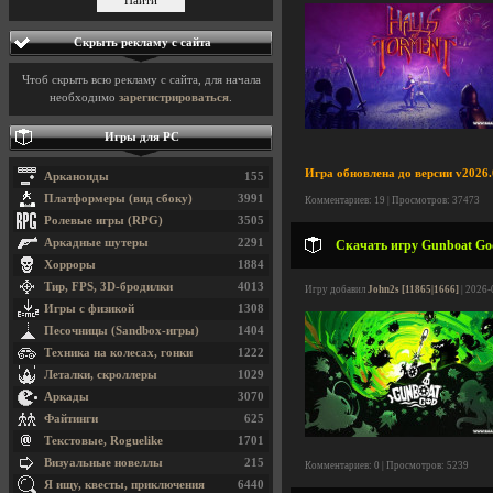
Скрыть рекламу с сайта
Чтоб скрыть всю рекламу с сайта, для начала
необходимо
зарегистрироваться
.
Игры для PC
Игра обновлена до версии v2026.0
Арканоиды
155
Платформеры (вид сбоку)
3991
Комментариев: 19 | Просмотров: 37473
Ролевые игры (RPG)
3505
Аркадные шутеры
2291
Скачать игру Gunboat God 
Хорроры
1884
Тир, FPS, 3D-бродилки
4013
Игру добавил
John2s [11865|1666]
| 2026-
Игры с физикой
1308
Песочницы (Sandbox-игры)
1404
Техника на колесах, гонки
1222
Леталки, скроллеры
1029
Аркады
3070
Файтинги
625
Текстовые, Roguelike
1701
Визуальные новеллы
215
Комментариев: 0 | Просмотров: 5239
Я ищу, квесты, приключения
6440