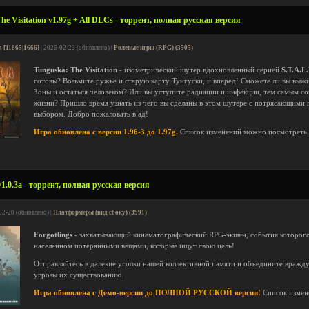
e Visitation v1.97g + All DLCs - торрент, полная русская версия
s [11865|1666]
| 2026-02-23 (обновлено) |
Ролевые игры (RPG) (3505)
Tunguska: The Visitation
- изометрический шутер вдохновленный серией
S.T.A.L
готовы? Возьмите ружье и старую карту Тунгуски, и вперед! Сможете ли вы выж
Зоны и остаться человеком? Или вы уступите радиации и инфекции, тем самым 
жизни? Пришло время узнать из чего вы сделаны в этом шутере с потрясающим
выбором. Добро пожаловать в ад!
Игра обновлена с версии 1.96-3 до 1.97g.
Список изменений можно посмотреть
v1.0.3a - торрент, полная русская версия
02-20 (обновлено) |
Платформеры (вид сбоку) (3991)
Forgotlings
- захватывающий кинематографический RPG-экшен, события которого 
населенном потерянными вещами, которые ищут свою цель!
Отправляйтесь в далекие уголки нашей коллективной памяти и объедините враж
угрозы их существованию.
Игра обновлена с Демо-версии до ПОЛНОЙ РУССКОЙ версии!
Список измен