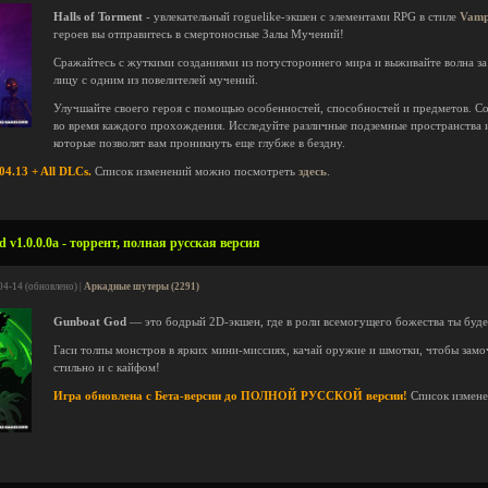
Halls of Torment
- увлекательный roguelike-экшен с элементами RPG в стиле
Vamp
героев вы отправитесь в смертоносные Залы Мучений!
Сражайтесь с жуткими созданиями из потустороннего мира и выживайте волна за 
лицу с одним из повелителей мучений.
Улучшайте своего героя с помощью особенностей, способностей и предметов. С
во время каждого прохождения. Исследуйте различные подземные пространства
которые позволят вам проникнуть еще глубже в бездну.
4.13 + All DLCs.
Список изменений можно посмотреть
здесь
.
v1.0.0.0a - торрент, полная русская версия
04-14 (обновлено) |
Аркадные шутеры (2291)
Gunboat God
— это бодрый 2D-экшен, где в роли всемогущего божества ты буде
Гаси толпы монстров в ярких мини-миссиях, качай оружие и шмотки, чтобы замо
стильно и с кайфом!
Игра обновлена с Бета-версии до ПОЛНОЙ РУССКОЙ версии!
Список измен