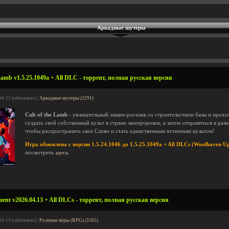
Аркадные шутеры
Lamb v1.5.25.1049a + All DLC - торрент, полная русская версия
04-21 (обновлено) |
Аркадные шутеры (2291)
Cult of the Lamb
- увлекательный экшен-рогалик со строительством базы и прохо
создать свой собственный культ в стране лжепророков, а затем отправиться в ра
чтобы распространять свое Слово и стать единственным истинным культом!
Игра обновлена с версии 1.5.24.1046 до 1.5.25.1049a + All DLCs (Woolhaven Up
посмотреть
здесь
.
ment v2026.04.13 + All DLCs - торрент, полная русская версия
04-14 (обновлено) |
Ролевые игры (RPG) (3505)