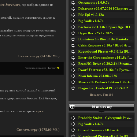
Ostranauts v1.0.0.7a
ire Survivors
, где выбрав одного из
Deltarune v29.07.2026 [Chapters 1-5] / + RUS [Chapters 1-5]
Pile Up! v1.0.12a
волной, пока не встретитесь лицом к
Big Walk v1.4.7a
Factorio v2.1.13b + Space Age DLC
оздавайте новое мощное телосложение
HyperBox v25.12.2025
 и находите новые мощные предметы,
Dominions 6 - Rise of the Pantokrator v6.35a
Crisis Response v0.10a / Blood & Bullet
Roguebound Pirates v0.7.0.1a [Playtest]
Скачать игру (947.87 Мб.)
Enter the Chronosphere v141.6g [Steam Early Access]
BeamNG Drive v0.39.2.1b [Steam Early Access]
Рейтинга пока нет | Баллы:
20
Dwarf Fortress v53.16a / + Русская Версия v50.12a
Neon Inferno v04.08.2026
Minecraft: Bedrock Edition 1.26.33.1a / + TLauncher v2.89
Plague Inc: Evolved PC v1.24.0.2a + All DLCs
шь рулить крутой лодкой с пушками!
Показать Топ-100
чить здоровенных боссов. Всё быстро,
10 новых игр
ений можно посмотреть
здесь
.
Probably Stolen - Cyberpunk Pawnshop Simulator v048c [Playtest]
Big Walk v1.4.7a
Скачать игру (1075.00 Мб.)
Core of Genesis v1.0.0-rc.4
Roguebound Pirates v0.7.0.1a [Playtest]