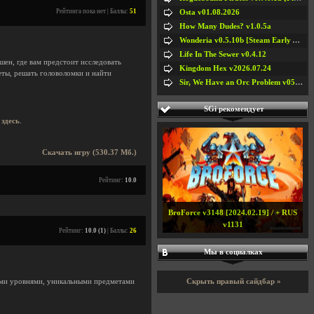
Рейтинга пока нет | Баллы:
51
Osta v01.08.2026
How Many Dudes? v1.0.5a
Wonderia v0.5.10b [Steam Early Access]
Life In The Sewer v0.4.12
шен, где вам предстоит исследовать
Kingdom Hex v2026.07.24
еты, решать головоломки и найти
Sir, We Have an Orc Problem v05.08.2026
SGi рекомендует
ь
здесь
.
Скачать игру (530.37 Мб.)
Рейтинг:
10.0
BroForce v3148 [2024.02.19] / + RUS
v1131
Рейтинг:
10.0 (1)
| Баллы:
26
Мы в социалках
Скрыть правый сайдбар »
ыми уровнями, уникальными предметами