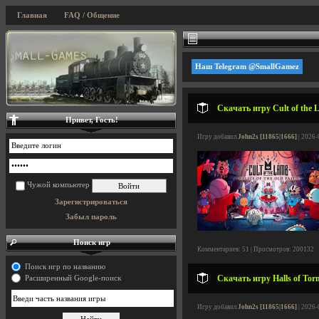
Главная
FAQ / Общение
Наш Telegram @SmallGamez
Скачать игру Cult of the 
Привет, Гость!
Игру добавил
John2s [11865|1666]
| 2026-
Чужой компьютер
Зарегистрироваться
Забыл пароль
Поиск игр
Комментариев: 51 | Просмотров: 200132
Поиск игр по названию
Скачать игру Halls of Tor
Расширенный Google-поиск
Игру добавил
John2s [11865|1666]
| 2026-