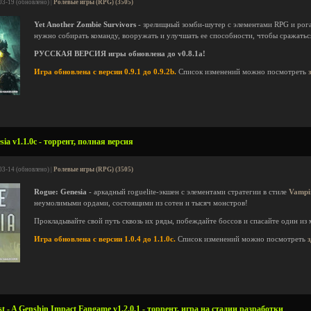
03-19 (обновлено) |
Ролевые игры (RPG) (3505)
Yet Another Zombie Survivors
- зрелищный зомби-шутер с элементами RPG и рога
нужно собирать команду, вооружать и улучшать ее способности, чтобы сражать
РУССКАЯ ВЕРСИЯ игры обновлена до v0.8.1a!
Игра обновлена с версии 0.9.1 до 0.9.2b.
Список изменений можно посмотреть
ia v1.1.0c - торрент, полная версия
03-14 (обновлено) |
Ролевые игры (RPG) (3505)
Rogue: Genesia
- аркадный roguelite-экшен с элементами стратегии в стиле
Vampi
неумолимыми ордами, состоящими из сотен и тысяч монстров!
Прокладывайте свой путь сквозь их ряды, побеждайте боссов и спасайте один из
Игра обновлена с версии 1.0.4 до 1.1.0c.
Список изменений можно посмотреть
 - A Genshin Impact Fangame v1.2.0.1 - торрент, игра на стадии разработки