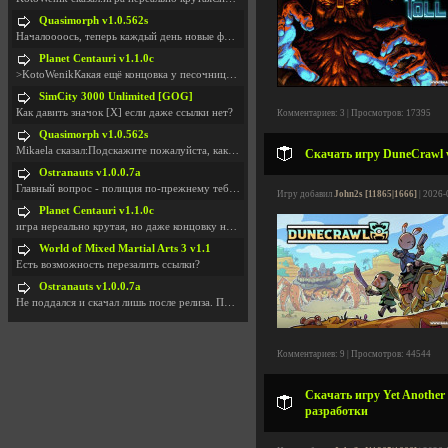
Quasimorph v1.0.562s
Началоооось, теперь каждый день новые фиксики, баг
Planet Centauri v1.1.0c
>KotoWenikКакая ещё концовка у песочницы?..
SimCity 3000 Unlimited [GOG]
Как давить значок [X] если даже ссылки нет?
Комментариев: 3 | Просмотров: 17395
Quasimorph v1.0.562s
Mikaela сказал:Подскажите пожалуйста, как скачать
Скачать игру DuneCrawl v
Ostranauts v1.0.0.7a
Главный вопрос - полиция по-прежнему тебя таранит
Игру добавил
John2s [11865|1666]
| 2026-
Planet Centauri v1.1.0c
игра нереально крутая, но даже концовку не удосужи
World of Mixed Martial Arts 3 v1.1
Есть возможность перезалить ссылки?
Ostranauts v1.0.0.7a
Не поддался и скачал лишь после релиза. Посмотрим,
Комментариев: 9 | Просмотров: 44544
Скачать игру Yet Another Z
разработки