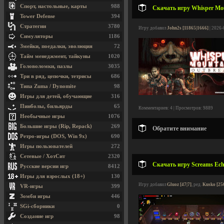
Спорт, настольные, карты
988
Скачать игру Whisper Moun
Tower Defense
394
Стратегии
3780
Игру добавил
John2s [11865|1666]
| 2026-
Симуляторы
1186
Змейки, поедалки, эволюция
72
Тайм менеджмент, тайкуны
1020
Головоломки, пазлы
3035
Три в ряд, цепочки, тетрисы
686
Типа Zuma / Dynomite
98
Игры для детей, обучающие
316
Пинболы, бильярды
65
Комментариев: 4 | Просмотров: 9889
Необычные игры
1076
Большие игры (Rip, Repack)
269
Обратите внимание
Ретро-игры (DOS, Win 9x)
690
Игры пользователей
272
Сетевые / ХотСит
2320
Скачать игру Screams Echo
Русские версии игр
8412
Игры для взрослых (18+)
130
Игру добавил
Gluoz [47|7]
, ред.
Kusko [25
VR-игры
399
Зомби игры
446
SGi-сборники
0
Создание игр
98