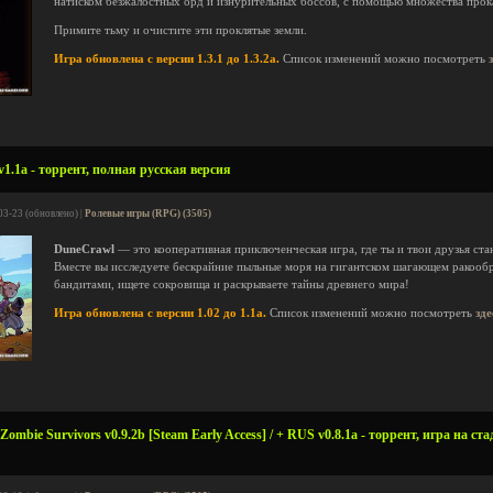
натиском безжалостных орд и изнурительных боссов, с помощью множества прок
Примите тьму и очистите эти проклятые земли.
Игра обновлена с версии 1.3.1 до 1.3.2a.
Список изменений можно посмотреть
1.1a - торрент, полная русская версия
03-23 (обновлено) |
Ролевые игры (RPG) (3505)
DuneCrawl
— это кооперативная приключенческая игра, где ты и твои друзья ст
Вместе вы исследуете бескрайние пыльные моря на гигантском шагающем ракооб
бандитами, ищете сокровища и раскрываете тайны древнего мира!
Игра обновлена с версии 1.02 до 1.1a.
Список изменений можно посмотреть
зде
ombie Survivors v0.9.2b [Steam Early Access] / + RUS v0.8.1a - торрент, игра на ст