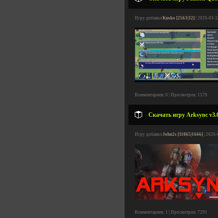
Игру добавил
Kusko [2563|32]
| 2026-03-1
Комментариев: 0 | Просмотров: 1179
Скачать игру Arksync v3.0
Игру добавил
John2s [11865|1666]
| 2026-
Комментариев: 1 | Просмотров: 7291