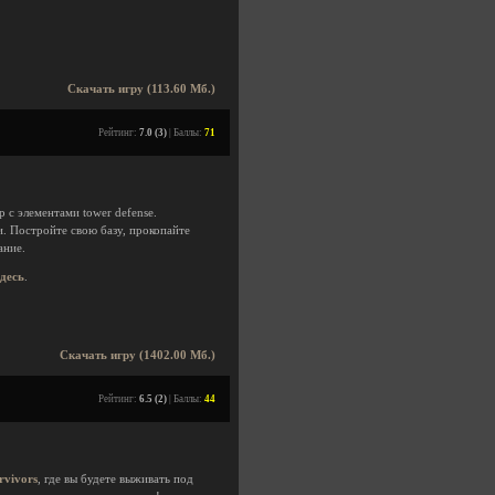
Скачать игру (113.60 Мб.)
Рейтинг:
7.0 (3)
| Баллы:
71
 с элементами tower defense.
и. Постройте свою базу, прокопайте
ание.
здесь
.
Скачать игру (1402.00 Мб.)
Рейтинг:
6.5 (2)
| Баллы:
44
rvivors
, где вы будете выживать под