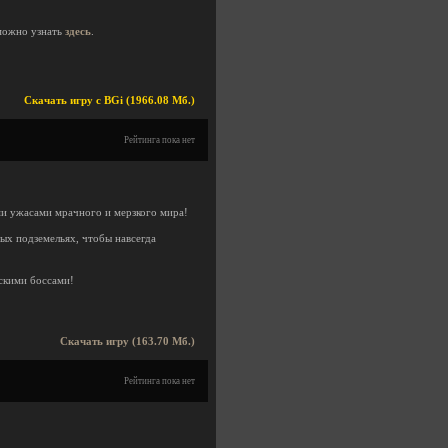
можно узнать
здесь
.
Скачать игру с BGi (1966.08 Мб.)
Рейтинга пока нет
ми ужасами мрачного и мерзкого мира!
ых подземельях, чтобы навсегда
скими боссами!
Скачать игру (163.70 Мб.)
Рейтинга пока нет