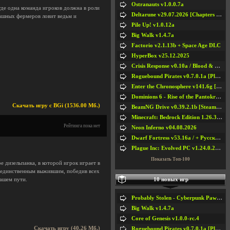
Ostranauts v1.0.0.7a
где одна команда игроков должна в роли
Deltarune v29.07.2026 [Chapters 1-5] / + RUS [Chapters 1-5]
рашных фермеров ловит ведьм и
Pile Up! v1.0.12a
Big Walk v1.4.7a
Factorio v2.1.13b + Space Age DLC
HyperBox v25.12.2025
Crisis Response v0.10a / Blood & Bullet
Roguebound Pirates v0.7.0.1a [Playtest]
Enter the Chronosphere v141.6g [Steam Early Access]
Dominions 6 - Rise of the Pantokrator v6.35a
Скачать игру с BGi (1536.00 Мб.)
BeamNG Drive v0.39.2.1b [Steam Early Access]
Minecraft: Bedrock Edition 1.26.33.1a / + TLauncher v2.89
Рейтинга пока нет
Neon Inferno v04.08.2026
Dwarf Fortress v53.16a / + Русская Версия v50.12a
Plague Inc: Evolved PC v1.24.0.2a + All DLCs
Показать Топ-100
е дизельпанка, в которой игрок играет в
я единственным выжившим, победив всех
10 новых игр
вашем пути.
Probably Stolen - Cyberpunk Pawnshop Simulator v048c [Playtest]
Big Walk v1.4.7a
Core of Genesis v1.0.0-rc.4
Скачать игру (40.26 Мб.)
Roguebound Pirates v0.7.0.1a [Playtest]