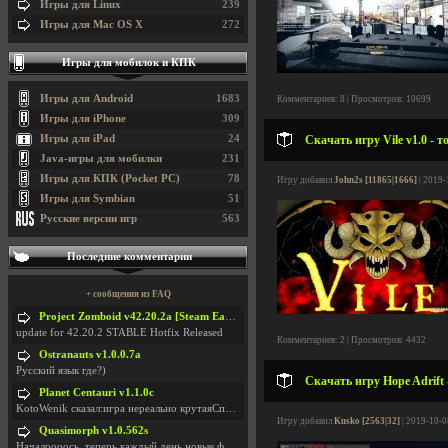
Игры для Linux
239
Игры для Mac OS X
272
Игры для мобилок и КПК
Игры для Android
1683
Комментариев: 8 | Просмотров: 10699
Игры для iPhone
309
Игры для iPad
24
Скачать игру Vile v1.0 - 
Java-игры для мобилки
231
Игры для КПК (Pocket PC)
78
Игру добавил
John2s [11865|1666]
| 2019-
Игры для Symbian
51
Русские версии игр
563
Последние комментарии
+ сообщения из FAQ
Project Zomboid v42.20.2a [Steam Early Access]
update for 42.20.2 STABLE Hotfix Released
Комментариев: 2 | Просмотров: 4432
Ostranauts v1.0.0.7a
Русский язык где?)
Скачать игру Hope Adrift 
Planet Centauri v1.1.0c
KotoWenik сказал:игра нереально крутаяСпасибо )))
Игру добавил
Kusko [2563|32]
| 2019-10-0
Quasimorph v1.0.562s
Началоооось, теперь каждый день новые фиксики, баг