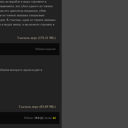
ясь на корабле в море стреляете в
выясняете, кто убил одного из членов
ак его двигатель взорвался, убив
ин из членов экипажа специально
орм. К счастью, один из членов экипажа
в водах внизу, и вы можете стрелять в
Скачать игру (176.11 Мб.)
Рейтинга пока нет
события которого происходят в
Скачать игру (83.69 Мб.)
Рейтинг:
10.0 (2)
| Баллы:
64