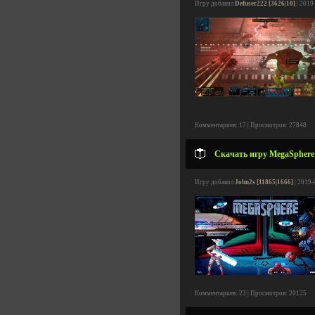
Игру добавил
Defuser222 [3626|10]
| 2019
Комментариев: 17 | Просмотров: 27848
Скачать игру MegaSphere v
Игру добавил
John2s [11865|1666]
| 2019-
Комментариев: 23 | Просмотров: 20125