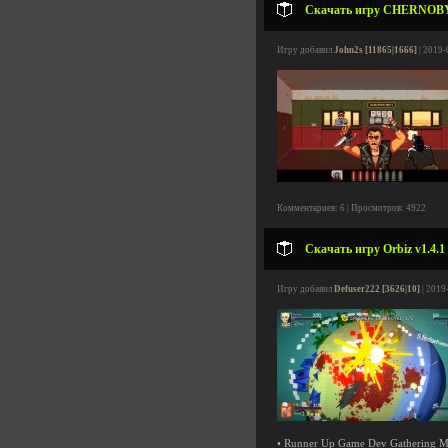
Скачать игру CHERNOBYL:
Игру добавил
John2s [11865|1666]
| 2019-
Комментариев: 6 | Просмотров: 4922
Скачать игру Orbiz v1.4.1
Игру добавил
Defuser222 [3626|10]
| 2019
• Runner Up Game Dev Gathering M