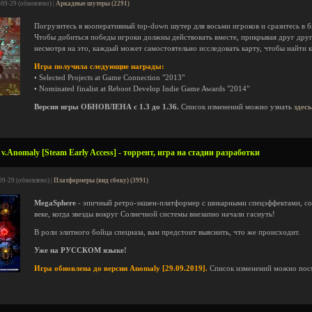
-09-29 (обновлено) |
Аркадные шутеры (2291)
Погрузитесь в кооперативный top-down шутер для восьми игроков и сразитесь в 
Чтобы добиться победы игроки должны действовать вместе, прикрывая друг друга
несмотря на это, каждый может самостоятельно исследовать карту, чтобы найти 
Игра получила следующие награды:
• Selected Projects at Game Connection "2013"
• Nominated finalist at Reboot Develop Indie Game Awards "2014"
Версия игры ОБНОВЛЕНА с 1.3 до 1.36.
Список изменений можно узнать
здесь
.Anomaly [Steam Early Access] - торрент, игра на стадии разработки
09-29 (обновлено) |
Платформеры (вид сбоку) (3991)
MegaSphere
- эпичный ретро-экшен-платформер с шикарными спецэффектами, со
веке, когда звезды вокруг Солнечной системы внезапно начали гаснуть!
В роли элитного бойца спецназа, вам предстоит выяснить, что же происходит.
Уже на РУССКОМ языке!
Игра обновлена до версии Anomaly [29.09.2019].
Список изменений можно пос