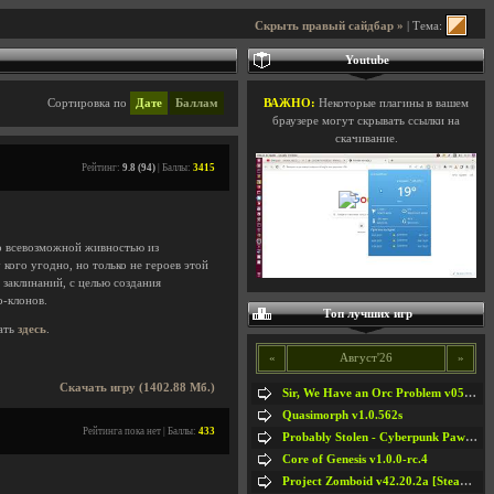
Скрыть правый сайдбар »
| Тема:
Youtube
Сортировка по
Дате
Баллам
ВАЖНО:
Некоторые плагины в вашем
браузере могут скрывать ссылки на
скачивание.
Рейтинг:
9.8 (94)
| Баллы:
3415
со всевозможной живностью из
кого угодно, но только не героев этой
заклинаний, с целью создания
о-клонов.
Топ лучших игр
ать
здесь
.
«
Август'26
»
Скачать игру (1402.88 Мб.)
Sir, We Have an Orc Problem v05.08.2026
Quasimorph v1.0.562s
Рейтинга пока нет | Баллы:
433
Probably Stolen - Cyberpunk Pawnshop Simulator v048c [Playtest]
Core of Genesis v1.0.0-rc.4
Project Zomboid v42.20.2a [Steam Early Access]