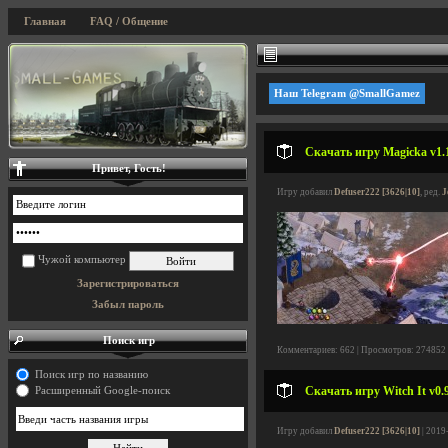
Главная
FAQ / Общение
Наш Telegram @SmallGamez
Скачать игру Magicka v1.1
Привет, Гость!
Игру добавил
Defuser222 [3626|10]
, ред.
J
Чужой компьютер
Зарегистрироваться
Забыл пароль
Поиск игр
Комментариев: 662 | Просмотров: 274852
Поиск игр по названию
Скачать игру Witch It v0.9
Расширенный Google-поиск
Игру добавил
Defuser222 [3626|10]
| 2019