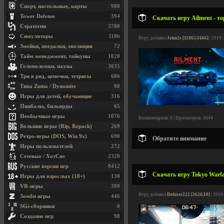
Спорт, настольные, карты
988
Tower Defense
394
Скачать игру Ailment - т
Стратегии
3780
Симуляторы
1186
Игру добавил
John2s [11865|1666]
| 2019-
Змейки, поедалки, эволюция
72
Тайм менеджмент, тайкуны
1020
Головоломки, пазлы
3035
Три в ряд, цепочки, тетрисы
686
Типа Zuma / Dynomite
98
Игры для детей, обучающие
316
Пинболы, бильярды
65
Необычные игры
1076
Комментариев: 0 | Просмотров: 5644
Большие игры (Rip, Repack)
269
Ретро-игры (DOS, Win 9x)
690
Обратите внимание
Игры пользователей
272
Сетевые / ХотСит
2320
Русские версии игр
8412
Скачать игру Tokyo Warfar
Игры для взрослых (18+)
130
VR-игры
399
Игру добавил
Defuser222 [3626|10]
| 2019
Зомби игры
446
SGi-сборники
0
Создание игр
98