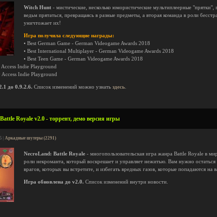
Witch Hunt
- мистические, несколько юмористические мультиплеерные "прятки", 
ведьм прятаться, превращаясь в разные предметы, а вторая команда в роли бесст
уничтожает их!
Игра получила следующие награды:
• Best German Game - German Videogame Awards 2018
• Best International Multiplayer - German Videogame Awards 2018
• Best Teen Game - German Videogame Awards 2018
 Access Indie Playground
y Access Indie Playground
1 до 0.9.2.6.
Список изменений можно узнать
здесь
.
attle Royale v2.0 - торрент, демо версия игры
5 |
Аркадные шутеры (2291)
NecroLand: Battle Royale
- многопользовательская игра жанра Battle Royale в мир
роли некроманта, который воскрешает и управляет нежитью. Вам нужно остатьс
врагов, которых вы встретите, и избегать вредных газов, которые попадаются на 
Игра обновлена до v2.0.
Список изменений внутри новости.