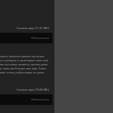
Скачать игру (77.25 Мб.)
Рейтинга пока нет
монов и пытаетесь выжить как можно
рм и размеров и увеличивают свою силу
ение постоянно меняется, причем арена
и, такие как большие ямы лавы. Также
нных точках разбросанных по арене,
Скачать игру (76.60 Мб.)
Рейтинга пока нет