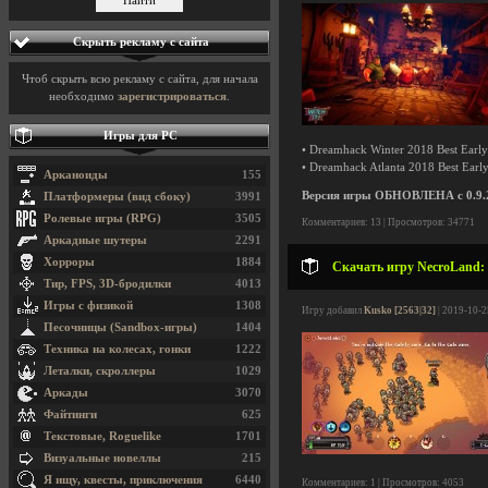
Скрыть рекламу с сайта
Чтоб скрыть всю рекламу с сайта, для начала
необходимо
зарегистрироваться
.
Игры для PC
• Dreamhack Winter 2018 Best Early
• Dreamhack Atlanta 2018 Best Earl
Арканоиды
155
Версия игры ОБНОВЛЕНА с 0.9.2.
Платформеры (вид сбоку)
3991
Ролевые игры (RPG)
3505
Комментариев: 13 | Просмотров: 34771
Аркадные шутеры
2291
Хорроры
1884
Скачать игру NecroLand: B
Тир, FPS, 3D-бродилки
4013
Игры с физикой
1308
Игру добавил
Kusko [2563|32]
| 2019-10-2
Песочницы (Sandbox-игры)
1404
Техника на колесах, гонки
1222
Леталки, скроллеры
1029
Аркады
3070
Файтинги
625
Текстовые, Roguelike
1701
Визуальные новеллы
215
Я ищу, квесты, приключения
6440
Комментариев: 1 | Просмотров: 4053