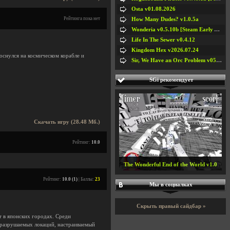
Osta v01.08.2026
Рейтинга пока нет
How Many Dudes? v1.0.5a
Wonderia v0.5.10b [Steam Early Access]
Life In The Sewer v0.4.12
Kingdom Hex v2026.07.24
оснулся на космическом корабле и
Sir, We Have an Orc Problem v05.08.2026
SGi рекомендует
Скачать игру (28.48 Мб.)
Рейтинг:
10.0
The Wonderful End of the World v1.0
Рейтинг:
10.0 (1)
| Баллы:
23
Мы в социалках
Скрыть правый сайдбар »
т в японских городах. Среди
 разрушаемых локаций, настраиваемый