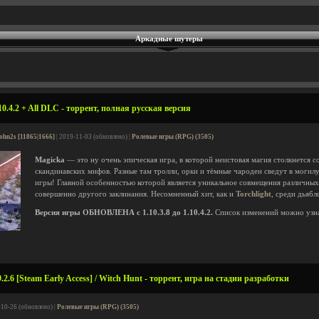
Аркадные шутеры
0.4.2 + All DLC - торрент, полная русская версия
ohn2s [11865|1666]
| 2019-11-03 (обновлено) |
Ролевые игры (RPG) (3505)
Magicka
— это ну очень эпическая игра, в которой неистовая магия столкнется 
скандинавских мифов. Разные там тролли, орки и тёмные чародеи сведут в могилу 
игры! Главной особенностью которой является уникальное совмещения различных 
совершенно другого заклинания. Несомненный хит, как и
Torchlight
, среди дьябл
Версия игры ОБНОВЛЕНА с 1.10.3.8 до 1.10.4.2.
Список изменений можно узн
.2.6 [Steam Early Access] / Witch Hunt - торрент, игра на стадии разработки
-10-26 (обновлено) |
Ролевые игры (RPG) (3505)