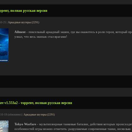
оррент, полная русская версия
10-25 |
Аркадные шутеры (2291)
Ailment
- пиксельный аркадный экшен, где вы окажетесь в роли героя, который пр
узнал, что весь экипаж стал врагами!
e v1.553a2 - торрент, полная русская версия
-10-19 (обновлено) |
Аркадные шутеры (2291)
Tokyo Warfare
- мультиплеерные танковые баталии, действия которых происходя
особенностей игры можно отметить: разрушаемые современные танки, несколько