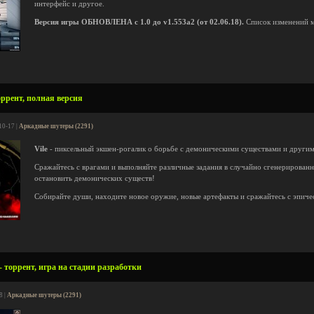
интерфейс и другое.
Версия игры ОБНОВЛЕНА с 1.0 до v1.553a2 (от 02.06.18).
Список изменений 
торрент, полная версия
10-17 |
Аркадные шутеры (2291)
Vile
- пиксельный экшен-рогалик о борьбе с демоническими существами и други
Сражайтесь с врагами и выполняйте различные задания в случайно сгенерированн
остановить демонических существ!
Собирайте души, находите новое оружие, новые артефакты и сражайтесь с эпиче
- торрент, игра на стадии разработки
8 |
Аркадные шутеры (2291)