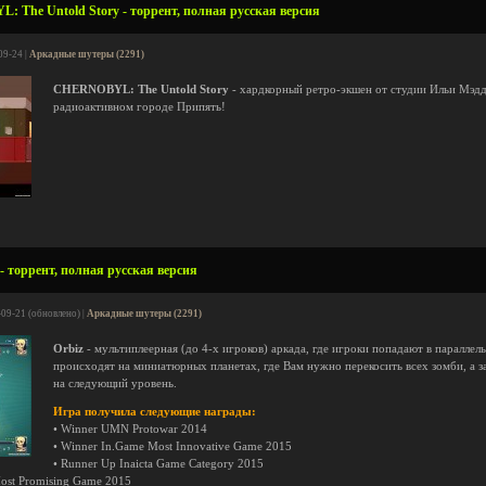
 The Untold Story - торрент, полная русская версия
09-24 |
Аркадные шутеры (2291)
CHERNOBYL: The Untold Story
- хардкорный ретро-экшен от студии Ильи Мэдд
радиоактивном городе Припять!
 - торрент, полная русская версия
-09-21 (обновлено) |
Аркадные шутеры (2291)
Orbiz
- мультиплеерная (до 4-х игроков) аркада, где игроки попадают в паралле
происходят на миниатюрных планетах, где Вам нужно перекосить всех зомби, а з
на следующий уровень.
Игра получила следующие награды:
• Winner UMN Protowar 2014
• Winner In.Game Most Innovative Game 2015
• Runner Up Inaicta Game Category 2015
ost Promising Game 2015