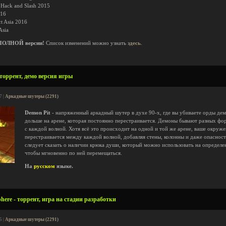
r Hack and Slash 2015
016
ct Asia 2016
Asia
ПОЛНОЙ версии!
Список изменений можно узнать
здесь
.
 торрент, демо версия игры
7 |
Аркадные шутеры (2291)
Demon Pit
- напряженный аркадный шутер в духе 90-х, где вы убиваете орды де
дольше на арене, которая постоянно перестраивается. Демоны бывают разных фо
с каждой волной. Хотя всё это происходит на одной и той же арене, ваше окруж
перестраивается между каждой волной, добавляя стены, колонны и даже опасност
следует сказать о наличии крюка души, который можно использовать на определе
чтобы мгновенно по ней перемещаться.
На
русском
языке.
here - торрент, игра на стадии разработки
5 |
Аркадные шутеры (2291)