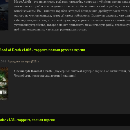
Hope Adrift
- странная смесь рыбалки, стрельбы, хоррора и убийств, где вы наход
механических рыб и используете их части, чтобы починить свой корабль, а также 
вашей команды. Вы - капитан корабля, который безнадежно дрейфует после того, к
одного из членов экипажа, который стоял поблизости. Вы почти уверены, что од
саботировал двигатель, и, что ещё хуже, над горизонтом надвигается сильный шт
установил устройство, которое может привлекать механическую рыбу, плавающую 
неё и использовать их части для ремонта двигателя.
oad of Death v1.005 - торрент, полная русская версия
10-01 |
Аркадные шутеры (2291)
Chernobyl: Road of Death
- двумерный survival-шутер с rogue-like элементами, 
Чернобыли, после взрыва атомной станции!
tice v1.36 - торрент, полная версия