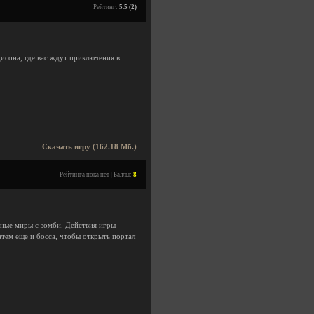
Рейтинг:
5.5 (2)
исона, где вас ждут приключения в
Скачать игру (162.18 Мб.)
Рейтинга пока нет | Баллы:
8
льные миры с зомби. Действия игры
атем еще и босса, чтобы открыть портал