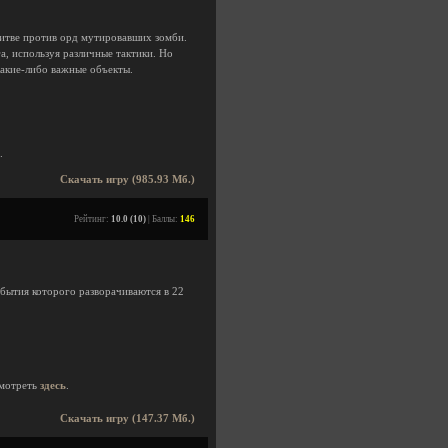
битве против орд мутировавших зомби.
, используя различные тактики. Но
какие-либо важные объекты.
.
Скачать игру (985.93 Мб.)
Рейтинг:
10.0 (10)
| Баллы:
146
бытия которого разворачиваются в 22
мотреть
здесь
.
Скачать игру (147.37 Мб.)