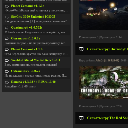
Planet Centauri v1.1.0c
>KotoWenikКакая ещё концовка у песочницы?..
SimCity 3000 Unlimited [GOG]
Как давить значок [X] если даже ссылки нет?
Quasimorph v1.0.562s
Mikaela сказал:Подскажите пожалуйста, как скачать
Комментариев: 1 | Просмотров: 3114
Ostranauts v1.0.0.7a
Главный вопрос - полиция по-прежнему тебя таранит
Скачать игру Chernobyl: R
Planet Centauri v1.1.0c
игра нереально крутая, но даже концовку не удосужи
World of Mixed Martial Arts 3 v1.1
Игру добавил
John2s [11865|1666]
| 2019-
Есть возможность перезалить ссылки?
Ostranauts v1.0.0.7a
Не поддался и скачал лишь после релиза. Посмотрим,
Domina v1.3.28 / + RUS v1.2.40
Раздайте v1.2.40, плиз!
Комментариев: 0 | Просмотров: 5796
Скачать игру The Red Sols