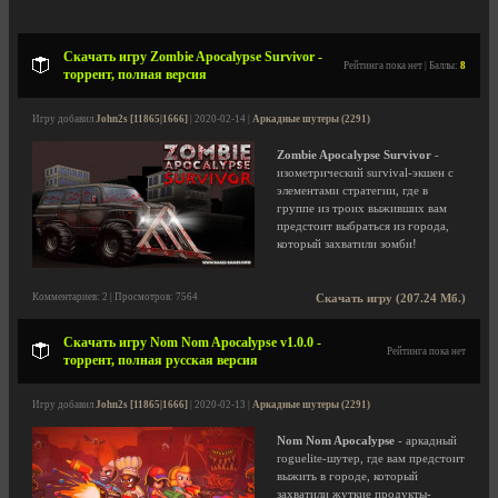
Скачать игру Zombie Apocalypse Survivor -
Рейтинга пока нет | Баллы:
8
торрент, полная версия
Игру добавил
John2s [11865|1666]
| 2020-02-14 |
Аркадные шутеры (2291)
Zombie Apocalypse Survivor
-
изометрический survival-экшен с
элементами стратегии, где в
группе из троих выживших вам
предстоит выбраться из города,
который захватили зомби!
Комментариев: 2 | Просмотров: 7564
Скачать игру (207.24 Мб.)
Скачать игру Nom Nom Apocalypse v1.0.0 -
Рейтинга пока нет
торрент, полная русская версия
Игру добавил
John2s [11865|1666]
| 2020-02-13 |
Аркадные шутеры (2291)
Nom Nom Apocalypse
- аркадный
roguelite-шутер, где вам предстоит
выжить в городе, который
захватили жуткие продукты-