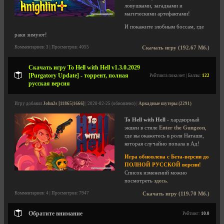
ловушками, загадками и
магическими артефактами!
И покажите злобным боссам, где
раки зимуют!
Комментариев: 3 | Просмотров: 4055
Скачать игру (192.67 Мб.)
Скачать игру To Hell with Hell v1.3.0.2029
[Purgatory Update] - торрент, полная
Рейтинга пока нет | Баллы:
122
русская версия
Игру добавил
John2s [11865|1666]
| 2020-02-25 (обновлено) |
Аркадные шутеры (2291)
To Hell with Hell
- хардкорный
экшен в стиле
Enter the Gungeon
,
где вы окажетесь в роли Наташи,
которая случайно попала в Ад!
Игра обновлена с Бета-версии до
ПОЛНОЙ РУССКОЙ версии!
Список изменений можно
посмотреть
здесь
.
Комментариев: 4 | Просмотров: 7947
Скачать игру (119.70 Мб.)
Обратите внимание
Рейтинг:
10.0