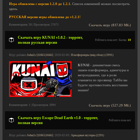
Игра обновлена с версии 1.2.0 до 1.2.1.
Список изменений можно посмотреть
здесь
.
РУССКАЯ версия игры обновлена до v1.2.1!
Комментариев: 39 | Просмотров: 27671
Скачать игру (837.83 Мб.)
Скачать игру KUNAI v1.0.2 - торрент,
Рейтинга пока нет | Баллы:
10
полная русская версия
Игру добавил
John2s [11865|1666]
| 2020-02-06 |
Платформеры (вид сбоку) (3991)
KUNAI
- динамичная смесь
экшен-платформера, адвенчуры и
метроидвании, где в роли
планшета по прозвищу Табби вы
будете противостоять восстанию
машин!
Комментариев: 1 | Просмотров: 3994
Скачать игру (527.29 Мб.)
Скачать игру Escape Dead Earth v1.0 - торрент,
Рейтинга пока нет
полная версия
Игру добавил
John2s [11865|1666]
| 2020-02-03 |
Аркадные шутеры (2291)