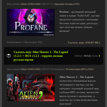
Игру добавил
John2s [11865|1666]
| 2020-02-11 |
Аркадные шутеры (2291)
Profane
- зрелищный аркадный
экшен в жанре "bullet hell", где вам
предстоит сражаться с эпичными
боссами один на один, расходуя
при этом как можно меньше
времени!
Комментариев: 1 | Просмотров: 4062
Скачать игру (444.85 Мб.)
Скачать игру Alien Shooter 2 - The Legend
v1.2.1 / + RUS v1.2.1 - торрент, полная
Рейтинг:
10.0 (2)
| Баллы:
8
русская версия
Игру добавил
John2s [11865|1666]
| 2020-02-10 (обновлено) |
Ролевые игры (RPG) (3505)
Alien Shooter 2 - The Legend
-
полностью обновленная версия
легендарного шутера, где вас
ожидают: огромный игровой мир,
глубокая RPG система, множество
видов оружия и экипировки, и
конечно же толпы всевозможных
монстров!