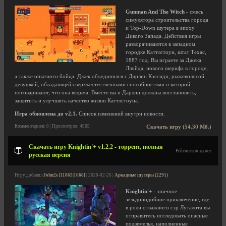
Gunman And The Witch
- смесь
симулятора строительства города
и Top-Down шутера в эпоху
Дикого Запада. Действия игры
разворачиваются в западном
городке Каттлстоун, штат Техас,
1887 год. Вы играете за Джека
Ллойда, нового шерифа в городе,
а также опытного бойца. Джек объединился с Дарлин Кэссиди, рыжеволосой
девушкой, обладающей сверхъестественными способностями о которой
поговаривают, что она ведьма. Вместе вы и Дарлин должны восстановить,
защитить и улучшить качество жизни Каттлстоуна.
Игра обновлена до v2.1.
Список изменений внутри новости.
Комментариев: 0 | Просмотров: 4969
Скачать игру (54.30 Мб.)
Скачать игру Knightin'+ v1.2.2 - торрент, полная
Рейтинга пока нет
русская версия
Игру добавил
John2s [11865|1666]
| 2020-02-26 |
Аркадные шутеры (2291)
Knightin'+
- эпичное
зельдоподобное приключение, где
в роли отважного сэр Луталота вы
отправитесь исследовать опасные
подземелья, наполненные