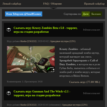
Левый сайдбар
FAQ / Общение
Правый сайдбар
Аркадные шутеры
Наш Telegram @SmallGamez
Сортировка по
Дате
Баллам
Скачать игру Krusty Zombies Beta v5.0 - торрент,
Рейтинга пока нет
игра на стадии разработки
Игру добавил
Kusko [2563|32]
| 2020-03-02 |
Аркадные шутеры (2291)
Krusty Zombies
- забавный
маленький аркадный зомби-шутер,
который выглядит как смесь
Spongebob Squarepants
и
Call of
Duty Zombies
, в котором вы в роли
Губки Боба, пытаетесь отбиться от
зомби-рыб и зомби-медуз, которые
вторглись в Bikini Bottom.
Комментариев: 1 | Просмотров: 3418
Скачать игру (77.00 Мб.)
Скачать игру Gunman And The Witch v2.1 -
Рейтинга пока нет
торрент, игра на стадии разработки
Игру добавил
Kusko [2563|32]
| 2020-03-01 (обновлено) |
Аркадные шутеры (2291)