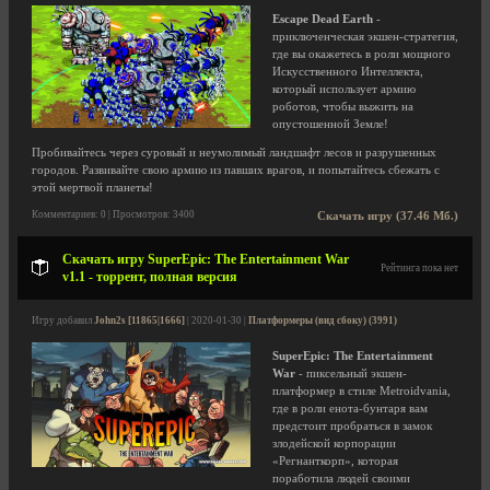
Escape Dead Earth
-
приключенческая экшен-стратегия,
где вы окажетесь в роли мощного
Искусственного Интеллекта,
который использует армию
роботов, чтобы выжить на
опустошенной Земле!
Пробивайтесь через суровый и неумолимый ландшафт лесов и разрушенных
городов. Развивайте свою армию из павших врагов, и попытайтесь сбежать с
этой мертвой планеты!
Комментариев: 0 | Просмотров: 3400
Скачать игру (37.46 Мб.)
Скачать игру SuperEpic: The Entertainment War
Рейтинга пока нет
v1.1 - торрент, полная версия
Игру добавил
John2s [11865|1666]
| 2020-01-30 |
Платформеры (вид сбоку) (3991)
SuperEpic: The Entertainment
War
- пиксельный экшен-
платформер в стиле Metroidvania,
где в роли енота-бунтаря вам
предстоит пробраться в замок
злодейской корпорации
«Регнанткорп», которая
поработила людей своими