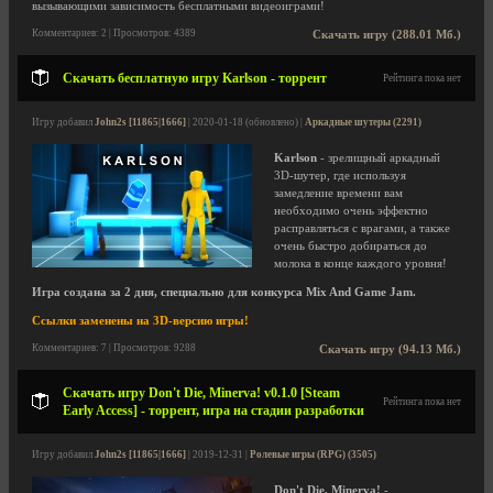
вызывающими зависимость бесплатными видеоиграми!
Комментариев: 2 | Просмотров: 4389
Скачать игру (288.01 Мб.)
Скачать бесплатную игру Karlson - торрент
Рейтинга пока нет
Игру добавил
John2s [11865|1666]
| 2020-01-18 (обновлено) |
Аркадные шутеры (2291)
Karlson
- зрелищный аркадный
3D-шутер, где используя
замедление времени вам
необходимо очень эффектно
расправляться с врагами, а также
очень быстро добираться до
молока в конце каждого уровня!
Игра создана за 2 дня, специально для конкурса Mix And Game Jam.
Ссылки заменены на 3D-версию игры!
Комментариев: 7 | Просмотров: 9288
Скачать игру (94.13 Мб.)
Скачать игру Don't Die, Minerva! v0.1.0 [Steam
Рейтинга пока нет
Early Access] - торрент, игра на стадии разработки
Игру добавил
John2s [11865|1666]
| 2019-12-31 |
Ролевые игры (RPG) (3505)
Don't Die, Minerva!
-