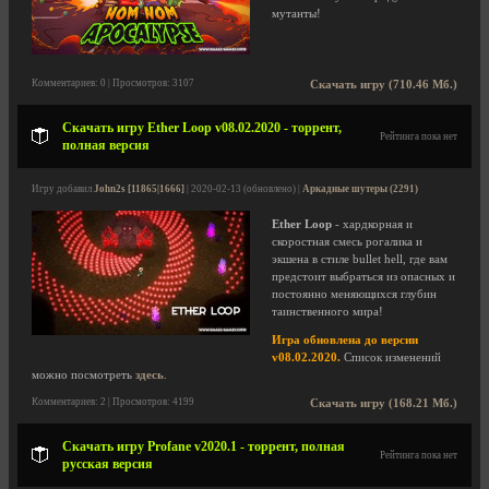
мутанты!
Комментариев: 0 | Просмотров: 3107
Скачать игру (710.46 Мб.)
Скачать игру Ether Loop v08.02.2020 - торрент,
Рейтинга пока нет
полная версия
Игру добавил
John2s [11865|1666]
| 2020-02-13 (обновлено) |
Аркадные шутеры (2291)
Ether Loop
- хардкорная и
скоростная смесь рогалика и
экшена в стиле bullet hell, где вам
предстоит выбраться из опасных и
постоянно меняющихся глубин
таинственного мира!
Игра обновлена до версии
v08.02.2020.
Список изменений
можно посмотреть
здесь
.
Комментариев: 2 | Просмотров: 4199
Скачать игру (168.21 Мб.)
Скачать игру Profane v2020.1 - торрент, полная
Рейтинга пока нет
русская версия