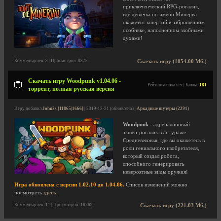
приключенческий RPG-рогалик,
где девочка по имени Минерва
окажется запертой в заброшенном
особняке, наполненном злобными
духами!
Комментариев: 3 | Просмотров: 8875
Скачать игру (1054.00 Мб.)
Скачать игру Woodpunk v1.04.06 -
Рейтинга пока нет | Баллы:
181
торрент, полная русская версия
Игру добавил
John2s [11865|1666]
| 2019-12-21 (обновлено) |
Аркадные шутеры (2291)
Woodpunk
- адреналиновый
экшен-рогалик в антураже
Средневековья, где вы окажетесь в
роли гениального изобретателя,
который создал робота,
способного генерировать
невероятные виды оружия!
Игра обновлена с версии 1.02.10 до 1.04.06.
Список изменений можно
посмотреть
здесь
.
Комментариев: 11 | Просмотров: 16269
Скачать игру (221.03 Мб.)